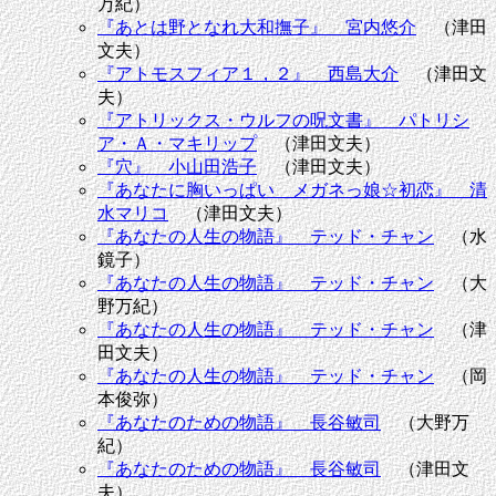
万紀）
『あとは野となれ大和撫子』 宮内悠介
（津田
文夫）
『アトモスフィア１，２』 西島大介
（津田文
夫）
『アトリックス・ウルフの呪文書』 パトリシ
ア・Ａ・マキリップ
（津田文夫）
『穴』 小山田浩子
（津田文夫）
『あなたに胸いっぱい メガネっ娘☆初恋』 清
水マリコ
（津田文夫）
『あなたの人生の物語』 テッド・チャン
（水
鏡子）
『あなたの人生の物語』 テッド・チャン
（大
野万紀）
『あなたの人生の物語』 テッド・チャン
（津
田文夫）
『あなたの人生の物語』 テッド・チャン
（岡
本俊弥）
『あなたのための物語』 長谷敏司
（大野万
紀）
『あなたのための物語』 長谷敏司
（津田文
夫）