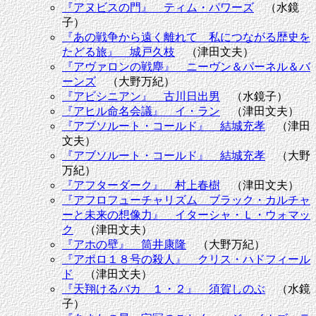
『アヌビスの門』 ティム・パワーズ
（水鏡
子）
『あの戦争から遠く離れて 私につながる歴史を
たどる旅』 城戸久枝
（津田文夫）
『アヴァロンの戦塵』 ニーヴン＆パーネル＆バ
ーンズ
（大野万紀）
『アビシニアン』 古川日出男
（水鏡子）
『アヒル命名会議』 イ・ラン
（津田文夫）
『アブソルート・コールド』 結城
充
孝
（津田
文夫）
『アブソルート・コールド』 結城充孝
（大野
万紀）
『アフターダーク』 村上春樹
（津田文夫）
『アフロフューチャリズム ブラック・カルチャ
ーと未来の想像力』 イターシャ・Ｌ・ウォマッ
ク
（津田文夫）
『アホの壁』 筒井康隆
（大野万紀）
『アポロ１８号の殺人』 クリス・ハドフィール
ド
（津田文夫）
『天翔けるバカ １・２』 須賀しのぶ
（水鏡
子）