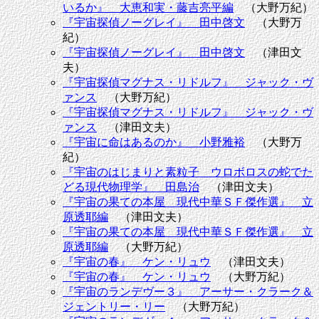
いるか』 大恵和実・藤吉亮平編
（大野万紀）
『宇宙探偵ノーグレイ』 田中啓文
（大野万
紀）
『宇宙探偵ノーグレイ』 田中啓文
（津田文
夫）
『宇宙探偵マグナス・リドルフ』 ジャック・ヴ
ァンス
（大野万紀）
『宇宙探偵マグナス・リドルフ』 ジャック・ヴ
ァンス
（津田文夫）
『宇宙に命はあるのか』 小野雅裕
（大野万
紀）
『宇宙のはじまりと素粒子 ウロボロスの蛇でた
どる現代物理学』 田島治
（津田文夫）
『宇宙の果ての本屋 現代中華ＳＦ傑作選』 立
原透耶編
（津田文夫）
『宇宙の果ての本屋 現代中華ＳＦ傑作選』 立
原透耶編
（大野万紀）
『宇宙の春』 ケン・リュウ
（津田文夫）
『宇宙の春』 ケン・リュウ
（大野万紀）
『宇宙のランデヴー３』 アーサー・クラーク＆
ジェントリー・リー
（大野万紀）