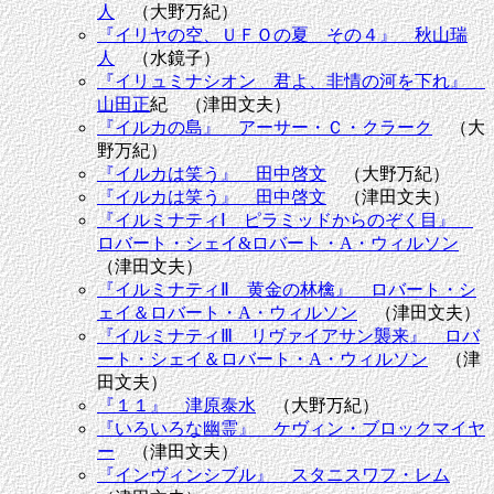
人
（大野万紀）
『イリヤの空、ＵＦＯの夏 その４』 秋山瑞
人
（水鏡子）
『イリュミナシオン 君よ、非情の河を下れ』
山田正
紀 （津田文夫）
『イルカの島』 アーサー・Ｃ・クラーク
（大
野万紀）
『イルカは笑う』 田中啓文
（大野万紀）
『イルカは笑う』 田中啓文
（津田文夫）
『イルミナティⅠ ピラミッドからのぞく目』
ロバート・シェイ&ロバート・A・ウィルソン
（津田文夫）
『イルミナティⅡ 黄金の林檎』 ロバート・シ
ェイ＆ロバート・A・ウィルソン
（津田文夫）
『イルミナティⅢ リヴァイアサン襲来』 ロバ
ート・シェイ＆ロバート・A・ウィルソン
（津
田文夫）
『１１』 津原泰水
（大野万紀）
『いろいろな幽霊』 ケヴィン・ブロックマイヤ
ー
（津田文夫）
『インヴィンシブル』 スタニスワフ・レム