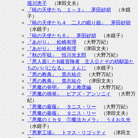
堀川恵子
（津田文夫）
『暁の天使たち １～３』 茅田砂胡
（水鏡
子）
『暁の天使たち４ 二人の眠り姫』 茅田砂胡
（水鏡子）
『暁の天使たち６』 茅田砂胡
（水鏡子）
『あがり』 松崎有理
（大野万紀）
『あがり』 松崎有理
（津田文夫）
『秋の牢獄』 恒川光太郎
（大野万紀）
『悪人面したB級冒険者 主人公とその幼馴染た
ちのパパになる』 えんじ
（水鏡子）
『悪の教典』 貴志祐介
（大野万紀）
『悪の教典』 貴志祐介
（津田文夫）
『悪魔の発明』 井上雅彦編
（大野万紀）
『悪魔の挑発』 ピアズ・アンソニイ
（大野万
紀）
『悪魔の薔薇』 タニス・リー
（大野万紀）
『悪魔の薔薇』 タニス・リー
（津田文夫）
『悪魔のミカタ ①魔法カメラ』 うえお久光
（水鏡子）
『悪夢工場』 トマス・リゴッティ
（津田文