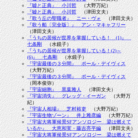
『嘘と正典』 小川哲
（大野万紀）
『嘘と正典』 小川哲
（津田文夫）
『歌う丘の聖職者』 ニー・ヴォ
（津田文夫）
『歌う船〔完全版〕』 アン・マキャフリー
（津田文夫）
『うちの居候が世界を掌握している！ (1)』
七条剛
（水鏡子）
『うちの居候が世界を掌握している！(2)～
(6)』 七条剛
（水鏡子）
『宇宙最後の３分間』 ポール・デイヴィス
（大野万紀）
『宇宙最後の３分間』 ポール・デイヴィス
（岡本俊弥）
『宇宙細胞』 黒葉雅人
（津田文夫）
『宇宙消失』 グレッグ・イーガン
（大野万
紀）
『宇宙人相場』 芝村裕吏
（大野万紀）
『宇宙生物ゾーン』 井上雅彦編
（大野万紀）
『宇宙大将軍候景SFアンソロジー 梁は燃えて
いるか』 大恵和実・藤吉亮平編
（津田文夫）
『宇宙大将軍侯景SFアンソロジー 梁は燃えて