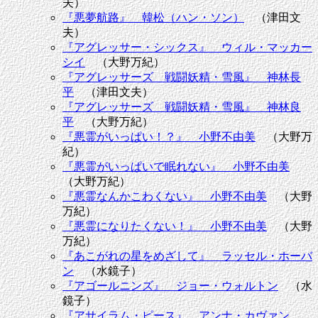
夫）
『悪夢航路』 韓松（ハン・ソン）
（津田文
夫）
『アグレッサー・シックス』 ウィル・マッカー
シイ
（大野万紀）
『アグレッサーズ 戦闘妖精・雪風』 神林長
平
（津田文夫）
『アグレッサーズ 戦闘妖精・雪風』 神林良
平
（大野万紀）
『悪霊がいっぱい！？』 小野不由美
（大野万
紀）
『悪霊がいっぱいで眠れない』 小野不由美
（大野万紀）
『悪霊なんかこわくない』 小野不由美
（大野
万紀）
『悪霊になりたくない！』 小野不由美
（大野
万紀）
『あこがれの星をめざして』 ラッセル・ホーバ
ン
（水鏡子）
『アゴールニンズ』 ジョー・ウォルトン
（水
鏡子）
『アサイラム・ピース』 アンナ・カヴァン