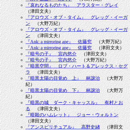
『哀れなるものたち』 アラスター・グレイ
（津田文夫）
『アロウズ・オブ・タイム』 グレッグ・イーガ
ン
（大野万紀）
『アロウズ・オブ・タイム』 グレッグ・イーガ
ン
（津田文夫）
『Ank: a mirroring ape』 佐藤究
（大野万紀）
『Ank: a mirroring ape』 佐藤究
（津田文夫）
『暗号の子』 宮内悠介
（津田文夫）
『暗号の子』 宮内悠介
（大野万紀）
『暗黒空間』 ロブ・ハート＆アレックス・セグ
ラ
（津田文夫）
『暗黒太陽の目覚め 上』 林譲治
（大野万
紀）
『暗黒太陽の目覚め 下』 林譲治
（大野万
紀）
『暗黒の城 ダーク・キャッスル』 有村とお
る
（津田文夫）
『暗殺のハムレット』 ジョー・ウォルトン
（津田文夫）
『アンスピリチュアル』 高野史緖
（津田文