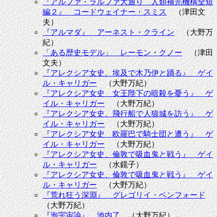
『アルファ・ラルファ大通り 人類補完機構全短
編２』 コードウェイナー・スミス
（津田文
夫）
『アルマダ』 アーネスト・クライン
（大野万
紀）
「ある歴史モデル」 レーモン・クノー
（津田
文夫）
『アレクシア女史、埃及で木乃伊と踊る』 ゲイ
ル・キャリガー
（大野万紀）
『アレクシア女史 女王陛下の暗殺を憂う』 ゲ
イル・キャリガー
（大野万紀）
『アレクシア女史、飛行船で人狼城を訪う』 ゲ
イル・キャリガー
（大野万紀）
『アレクシア女史 欧羅巴で騎士団と遭う』 ゲ
イル・キャリガー
（大野万紀）
『アレクシア女史、倫敦で吸血鬼と戦う』 ゲイ
ル・キャリガー
（水鏡子）
『アレクシア女史、倫敦で吸血鬼と戦う』 ゲイ
ル・キャリガー
（大野万紀）
『荒れ狂う深淵』 グレゴリイ・ベンフォード
（大野万紀）
『泡宇宙論』 池内了
（大野万紀）