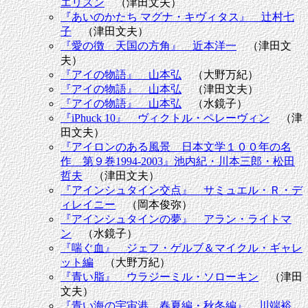
エリスン
（津田文夫）
『あいのかたち マグナ・キヴィタス』 辻村七
子
（津田文夫）
『愛の徴 天国の方角』 近本洋一
（津田文
夫）
『アイの物語』 山本弘
（大野万紀）
『アイの物語』 山本弘
（津田文夫）
『アイの物語』 山本弘
（水鏡子）
『iPhuck 10』 ヴィクトル・ペレーヴィン
（津
田文夫）
『アイロンのある風景 日本文学１００年の名
作 第９巻1994-2003』池内紀・川本三郎・松田
哲夫
（津田文夫）
『アインシュタイン交点』 サミュエル・Ｒ・デ
ィレイニー
（岡本俊弥）
『アインシュタインの夢』 アラン・ライトマ
ン
（水鏡子）
『喘ぐ血』 ジェフ・ゲルブ＆マイクル・ギャレ
ット編
（大野万紀）
『青い脂』 ウラジーミル・ソローキン
（津田
文夫）
『青い海の宇宙港 春夏編・秋冬編』 川端裕