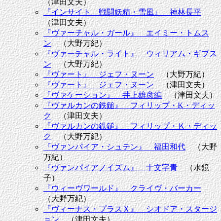
（津田文夫）
『インサイト 戦闘妖精・雪風』 神林長平
（津田文夫）
『ヴァーチャル・ガール』 エイミー・トムス
ン
（大野万紀）
『ヴァーチャル・ライト』 ウィリアム・ギブス
ン
（大野万紀）
『ヴァート』 ジェフ・ヌーン
（大野万紀）
『ヴァート』 ジェフ・ヌーン
（津田文夫）
『ヴァケーション』 井上雄彦編
（津田文夫）
『ヴァルカンの鉄鎚』 フィリップ・K・ディッ
ク
（津田文夫）
『ヴァルカンの鉄鎚』 フィリップ・Ｋ・ディッ
ク
（大野万紀）
『ヴァンパイア・シュテン』 福田和代
（大野
万紀）
『ヴァンパイアノイズム』 十文字青
（水鏡
子）
『ウィーヴワールド』 クライヴ・バーカー
（大野万紀）
『ヴィーナス・プラスＸ』 シオドア・スタージ
ョン
（津田文夫）