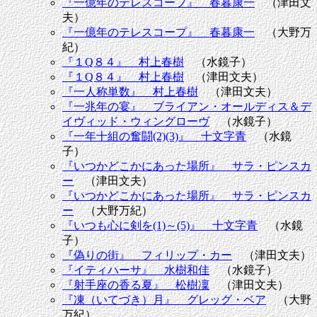
『一億年のテレスコープ』 春暮康一
（津田文
夫）
『一億年のテレスコープ』 春暮康一
（大野万
紀）
『１Q８４』 村上春樹
（水鏡子）
『１Q８４』 村上春樹
（津田文夫）
『一人称単数』 村上春樹
（津田文夫）
『一兆年の宴』 ブライアン・オールディス＆デ
イヴィッド・ウィングローヴ
（水鏡子）
『一年十組の奮闘(2)(3)』 十文字青
（水鏡
子）
『いつかどこかにあった場所』 サラ・ピンスカ
ー
（津田文夫）
『いつかどこかにあった場所』 サラ・ピンスカ
ー
（大野万紀）
『いつも心に剣を(1)～(5)』 十文字青
（水鏡
子）
『偽りの街』 フィリップ・カー
（津田文夫）
『イティハーサ』 水樹和佳
（水鏡子）
『射手座の香る夏』 松樹凜
（津田文夫）
『凍（いてづき）月』 グレッグ・ベア
（大野
万紀）