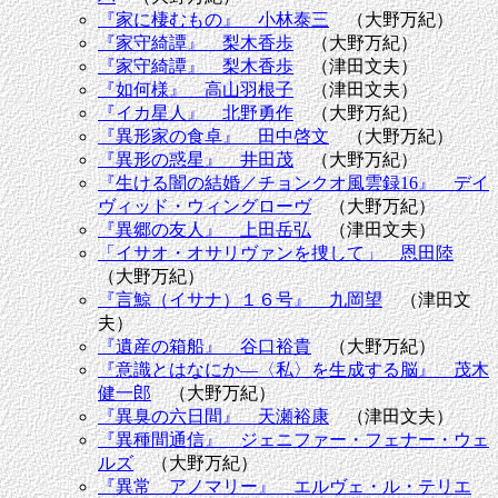
『家に棲むもの』 小林泰三
（大野万紀）
『家守綺譚』 梨木香歩
（大野万紀）
『家守綺譚』 梨木香歩
（津田文夫）
『如何様』 高山羽根子
（津田文夫）
『イカ星人』 北野勇作
（大野万紀）
『異形家の食卓』 田中啓文
（大野万紀）
『異形の惑星』 井田茂
（大野万紀）
『生ける闇の結婚／チョンクオ風雲録16』 デイ
ヴィッド・ウィングローヴ
（大野万紀）
『異郷の友人』 上田岳弘
（津田文夫）
「イサオ・オサリヴァンを捜して」 恩田陸
（大野万紀）
『言鯨（イサナ）１６号』 九岡望
（津田文
夫）
『遺産の箱船』 谷口裕貴
（大野万紀）
『意識とはなにか―〈私〉を生成する脳』 茂木
健一郎
（大野万紀）
『異臭の六日間』 天瀬裕康
（津田文夫）
『異種間通信』 ジェニファー・フェナー・ウェ
ルズ
（大野万紀）
『異常 アノマリー』 エルヴェ・ル・テリエ