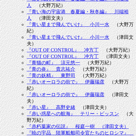
人
（大野万紀）
『青い海の宇宙港 春夏編・秋冬編』 川端裕
人
（津田文夫）
『青い星まで飛んでいけ』 小川一水
（大野万
紀）
『青い星まで飛んでいけ』 小川一水
（津田文
夫）
『OUT OF CONTROL』 冲方丁
（大野万紀）
『OUT OF CONTROL』 冲方丁
（津田文夫）
『青猫の町』 涼元悠一
（大野万紀）
『青の炎』 貴志祐介
（大野万紀）
『青の妖精』 東野司
（大野万紀）
『赤いオーロラの街で』 伊藤瑞彦
（大野万
紀）
『赤いオーロラの街で』 伊藤瑞彦
（津田文
夫）
『赤い星』 高野史緒
（津田文夫）
『赤い惑星への航海』 テリー・ビッスン
（大
野万紀）
『赤朽葉家の伝説』 桜庭一樹 （津田文夫）
『暁の宇品 陸軍船舶司令官たちのヒロシマ』