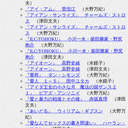
夫）
『アイ・アム』 菅浩江
（大野万紀）
『アイアン・サンライズ』 チャールズ・ストロ
ス
（津田文夫）
『アイアン・サンライズ』 チャールズ・ストロ
ス
（大野万紀）
『ILC/TOHOKU』 小川一水・柴田勝家・野尻
抱介
（大野万紀）
『ILC/YOHOKU』 小川一水・柴田勝家・野尻
抱介
（津田文夫）
『アイオーン』 高野史緒
（水鏡子）
『アイオーン』 高野史緒
（津田文夫）
『愛死』 ダン・シモンズ
（大野万紀）
『愛人 １～５』 田中ユタカ
（水鏡子）
『アイダ王女の小さな月 魔法の国ザンス２
１』 ピアズ・アンソニイ
（大野万紀）
『愛と暴力の戦後とその後』 赤坂真理
（津田
文夫）
『あいどる』 ウィリアム・ギブスン
（大野万
紀）
『愛なんてセックスの書き間違い』 ハーラン・