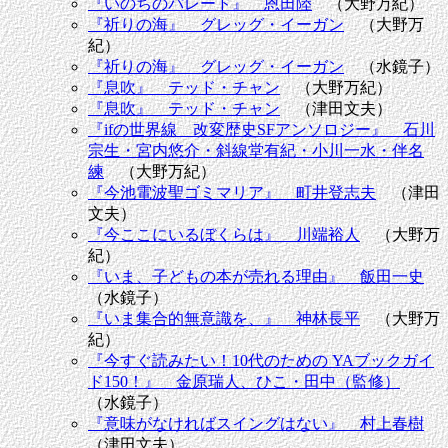
『いのちのパレード』 恩田陸
（大野万紀）
『祈りの海』 グレッグ・イーガン
（大野万
紀）
『祈りの海』 グレッグ・イーガン
（水鏡子）
『息吹』 テッド・チャン
（大野万紀）
『息吹』 テッド・チャン
（津田文夫）
『ifの世界線 改変歴史SFアンソロジー』 石川
宗生・宮内悠介・斜線堂有紀・小川一水・伴名
練
（大野万紀）
『今池電波聖ゴミマリア』 町井登志夫
（津田
文夫）
『今ここにいるぼくらは』 川端裕人
（大野万
紀）
『いま、子どもの本が売れる理由』 飯田一史
（水鏡子）
『いま集合的無意識を、』 神林長平
（大野万
紀）
『今すぐ読みたい！10代のための YAブックガイ
ド150！』 金原瑞人、ひこ・田中（監修）
（水鏡子）
『意味がなければスイングはない』 村上春樹
（津田文夫）