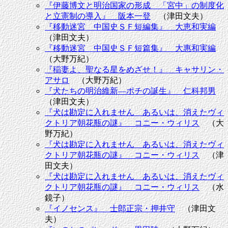
『伊藤博文と明治国家の形成 「宮中」の制度化
と立憲制の導入』 阪本一登
（津田文夫）
『移動迷宮 中国史ＳＦ短編集』 大恵和実編
（津田文夫）
『移動迷宮 中国史ＳＦ短篇集』 大惠和実編
（大野万紀）
『稲妻よ、聖なる星をめざせ！』 キャサリン・
アサロ
（大野万紀）
『犬たちの明治維新―ポチの誕生』 仁科邦男
（津田文夫）
『犬は勘定に入れません あるいは、消えたヴィ
クトリア朝花瓶の謎』 コニー・ウィリス
（大
野万紀）
『犬は勘定に入れません あるいは、消えたヴィ
クトリア朝花瓶の謎』 コニー・ウィリス
（津
田文夫）
『犬は勘定に入れません あるいは、消えたヴィ
クトリア朝花瓶の謎』 コニー・ウィリス
（水
鏡子）
『イノセンス』 士郎正宗・押井守
（津田文
夫）