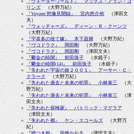
『ウォーターワールド』 マックス・アラン・コ
リンズ
（大野万紀）
『Voyage 想像見聞録』 宮内悠介他
（津田文
夫）
『ウォッチャーズ』 ディーン・Ｒ・クーンツ
（大野万紀）
『宇喜多の捨て嫁』 木下昌輝
（大野万紀）
『ヴコドラク』 岡田剛
（大野万紀）
『ヴコドラク』 岡田剛
（津田文夫）
『鬱金の暁闇』 前田珠子
（水鏡子）
『鬱金の暁闇(14)』 前田珠子
（水鏡子）
『失われた宇宙の旅２００１』 アーサー・Ｃ・
クラーク
（大野万紀）
『失われた過去と未来の犯罪』 小林泰三
（大
野万紀）
『失われた過去と未来の犯罪』 小林泰三
（津
田文夫）
『失われた探検家』 パトリック・マグラア
（津田文夫）
『失われた都』 ケン・スコールズ
（大野万
紀）
『嘘つき姫』 坂崎かおる
（津田文夫）