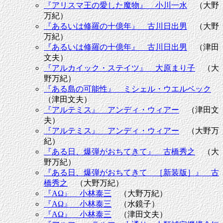
『アリスマ王の愛した魔物』 小川一水
（大野
万紀）
『あるいは修羅の十億年』 古川日出男
（大野
万紀）
『あるいは修羅の十億年』 古川日出男
（津田
文夫）
『アルカイック・ステイツ』 大原まり子
（大
野万紀）
『ある島の可能性』 ミシェル・ウエルベック
（津田文夫）
『アルテミス』 アンディ・ウィアー
（津田文
夫）
『アルテミス』 アンディ・ウィアー
（大野万
紀）
『ある日、爆弾がおちてきて』 古橋秀之
（大
野万紀）
『ある日、爆弾がおちてきて ［新装版］』 古
橋秀之
（大野万紀）
『ΑΩ』 小林泰三
（大野万紀）
『ΑΩ』 小林泰三
（水鏡子）
『ΑΩ』 小林泰三
（津田文夫）