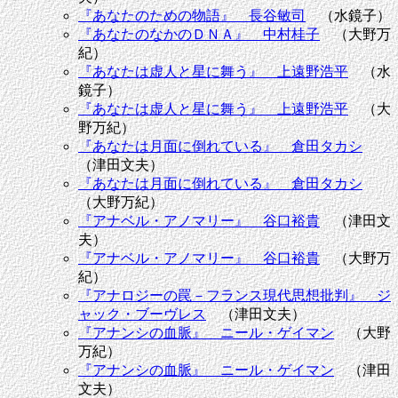
『あなたのための物語』 長谷敏司
（水鏡子）
『あなたのなかのＤＮＡ』 中村桂子
（大野万
紀）
『あなたは虚人と星に舞う』 上遠野浩平
（水
鏡子）
『あなたは虚人と星に舞う』 上遠野浩平
（大
野万紀）
『あなたは月面に倒れている』 倉田タカシ
（津田文夫）
『あなたは月面に倒れている』 倉田タカシ
（大野万紀）
『アナベル・アノマリー』 谷口裕貴
（津田文
夫）
『アナベル・アノマリー』 谷口裕貴
（大野万
紀）
『アナロジーの罠－フランス現代思想批判』 ジ
ャック・ブーヴレス
（津田文夫）
『アナンシの血脈』 ニール・ゲイマン
（大野
万紀）
『アナンシの血脈』 ニール・ゲイマン
（津田
文夫）