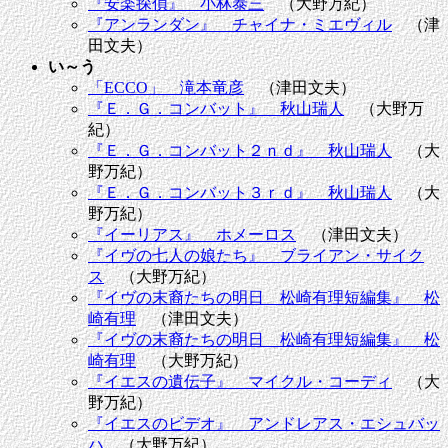
『安楽探偵』 小林泰三
（大野万紀）
『アンランダン』 チャイナ・ミエヴィル
（津
田文夫）
い～う
「ECCO」 滝本竜彦
（津田文夫）
『Ｅ．Ｇ．コンバット』 秋山瑞人
（大野万
紀）
『Ｅ．Ｇ．コンバット２ｎｄ』 秋山瑞人
（大
野万紀）
『Ｅ．Ｇ．コンバット３ｒｄ』 秋山瑞人
（大
野万紀）
『イーリアス』 ホメーロス
（津田文夫）
『イヴの七人の娘たち』 ブライアン・サイク
ス
（大野万紀）
『イヴの末裔たちの明日 松崎有理短編集』 松
崎有理
（津田文夫）
『イヴの末裔たちの明日 松崎有理短編集』 松
崎有理
（大野万紀）
『イエスの遺伝子』 マイクル・コーディ
（大
野万紀）
『イエスのビデオ』 アンドレアス・エシュバッ
ハ
（大野万紀）