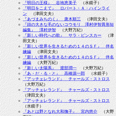
『明日の王様』 谷地恵美子
（水鏡子）
『明日をこえて』 ロバート・Ａ・ハインライ
ン
（津田文夫）
『あづまみちのく』 唐木順三
（津田文夫）
『頭の大きな毛のないコウモリ 澤村伊智異形短
編集』 澤村伊智
（大野万紀）
『新しい時代への歌』 サラ・ピンスカー
（津
田文夫）
『新しい世界を生きるための１４のＳＦ』 伴名
練編
（津田文夫）
『新しい世界を生きるための１４のＳＦ』 伴名
練編
（大野万紀）
『新しい太陽系』 渡部潤一
（大野万紀）
『あ・だ・る・と』 高橋源一郎
（水鏡子）
『アッチェレランド』 チャールズ・ストロス
（大野万紀）
『アッチェレランド』 チャールズ・ストロス
（津田文夫）
『アッチェレランド』 チャールズ・ストロス
（水鏡子）
『あとは野となれ大和撫子』 宮内悠介
（大野