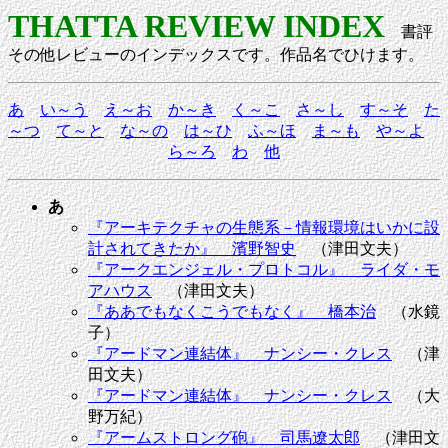
THATTA REVIEW INDEX
書評
その他レビューのインデックスです。作品名でひけます。
あ
い～う
え～お
か～き
く～こ
さ～し
す～そ
た
～つ
て～と
な～の
は～ひ
ふ～ほ
ま～も
や～よ
ら～ろ
わ
他
あ
『アーキテクチャの生態系－情報環境はいかに設
計されてきたか』 濱野智史
（津田文夫）
『アークエンジェル・プロトコル』 ライダ・モ
アハウス
（津田文夫）
『ああでもなくこうでもなく』 橋本治
（水鏡
子）
『アードマン連結体』 ナンシー・クレス
（津
田文夫）
『アードマン連結体』 ナンシー・クレス
（大
野万紀）
『アームストロング砲』 司馬遼太郎
（津田文