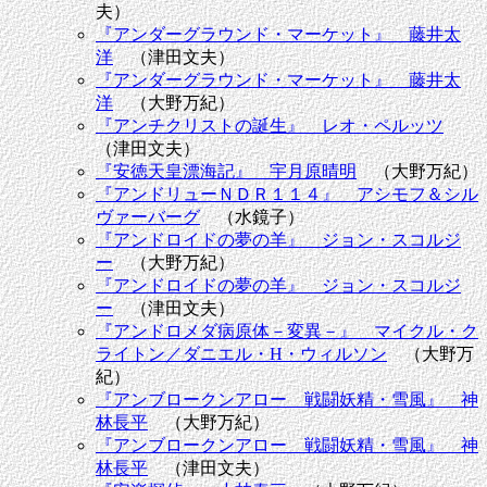
夫）
『アンダーグラウンド・マーケット』 藤井太
洋
（津田文夫）
『アンダーグラウンド・マーケット』 藤井太
洋
（大野万紀）
『アンチクリストの誕生』 レオ・ペルッツ
（津田文夫）
『安徳天皇漂海記』 宇月原晴明
（大野万紀）
『アンドリューＮＤＲ１１４』 アシモフ＆シル
ヴァーバーグ
（水鏡子）
『アンドロイドの夢の羊』 ジョン・スコルジ
ー
（大野万紀）
『アンドロイドの夢の羊』 ジョン・スコルジ
ー
（津田文夫）
『アンドロメダ病原体－変異－』 マイクル・ク
ライトン／ダニエル・H・ウィルソン
（大野万
紀）
『アンブロークンアロー 戦闘妖精・雪風』 神
林長平
（大野万紀）
『アンブロークンアロー 戦闘妖精・雪風』 神
林長平
（津田文夫）