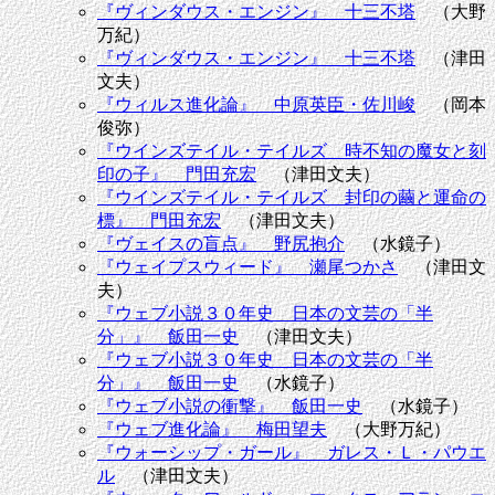
『ヴィンダウス・エンジン』 十三不塔
（大野
万紀）
『ヴィンダウス・エンジン』 十三不塔
（津田
文夫）
『ウィルス進化論』 中原英臣・佐川峻
（岡本
俊弥）
『ウインズテイル・テイルズ 時不知の魔女と刻
印の子』 門田充宏
（津田文夫）
『ウインズテイル・テイルズ 封印の繭と運命の
標』 門田充宏
（津田文夫）
『ヴェイスの盲点』 野尻抱介
（水鏡子）
『ウェイプスウィード』 瀬尾つかさ
（津田文
夫）
『ウェブ小説３０年史 日本の文芸の「半
分」』 飯田一史
（津田文夫）
『ウェブ小説３０年史 日本の文芸の「半
分」』 飯田一史
（水鏡子）
『ウェブ小説の衝撃』 飯田一史
（水鏡子）
『ウェブ進化論』 梅田望夫
（大野万紀）
『ウォーシップ・ガール』 ガレス・Ｌ・パウエ
ル
（津田文夫）