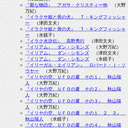
『厭な物語』 アガサ・クリスティー他
（大野
万紀）
『イラクサ姫と骨の犬』 Ｔ・キングフィッシャ
ー
（津田文夫）
『イラクサ姫と骨の犬』 Ｔ・キングフィッシャ
ー
（水鏡子）
『イラク水滸伝』 高野秀行
（津田文夫）
『イリアム』 ダン・シモンズ
（大野万紀）
『イリアム』 ダン・シモンズ
（津田文夫）
『イリアム』 ダン・シモンズ
（水鏡子）
『イリーガル・エイリアン』 ロバート・Ｊ・ソ
ウヤー
（大野万紀）
『イリヤの空、ＵＦＯの夏 その１』 秋山瑞
人
（大野万紀）
『イリヤの空、ＵＦＯの夏 その２』 秋山瑞
人
（大野万紀）
『イリヤの空、ＵＦＯの夏 その３』 秋山瑞
人
（大野万紀）
『イリヤの空、ＵＦＯの夏 その１、２、３』
秋山瑞人
（水鏡子）
『イリヤの空、ＵＦＯの夏 その４』 秋山瑞