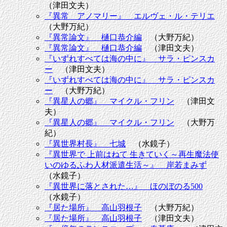
（津田文夫）
『異常 アノマリー』 エルヴェ・ル・テリエ
（大野万紀）
『異常論文』 樋口恭介編
（大野万紀）
『異常論文』 樋口恭介編
（津田文夫）
『いずれすべては海の中に』 サラ・ピンスカ
ー
（津田文夫）
『いずれすべては海の中に』 サラ・ピンスカ
ー
（大野万紀）
『異星人の郷』 マイクル・フリン
（津田文
夫）
『異星人の郷』 マイクル・フリン
（大野万
紀）
『異世界村長』 七城
（水鏡子）
『異世界で 上前はねて 生きていく～再生魔法使
いのゆるふわ人材派遣生活～』 岸若まみず
（水鏡子）
『異世界に落とされた…』 ほのぼのる500
（水鏡子）
『居た場所』 高山羽根子
（大野万紀）
『居た場所』 高山羽根子
（津田文夫）