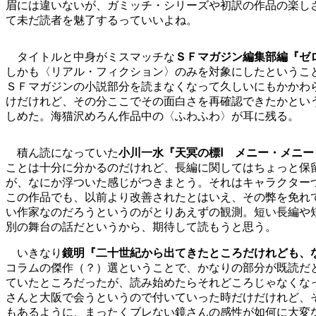
眉には違いないが、ガミッチ・シリーズや初訳の作品の楽し
て未だ読者を魅了するっていいよね。
タイトルと中身がミスマッチな
ＳＦマガジン編集部編『ゼ
しかも〈リアル・フィクション〉のみを対象にしたというこ
ＳＦマガジンの小説部分を読まなくなって久しいにもかかわ
けだけれど、その分ここでその面白さを再確認できたかとい
しめた。海猫沢めろん作品中の〈ふわふわ〉が耳に残る。
積ん読になっていた
小川一水『天冥の標Ⅰ メニー・メニー
ことは十分に分かるのだけれど、長編に関してはちょっと保
が、なにか浮ついた感じがつきまとう。それはキャラクター
この作品でも、以前より改善されたとはいえ、その弊を免れ
い作家なのだろうというのがとりあえずの観測。短い長編や
別の舞台の話だというから、期待して読もうと思う。
いきなり
鏡明『二十世紀から出てきたところだけれども、
コラムの傑作（？）選ということで、かなりの部分が既読だ
ていたところだったが、読み始めたらそれどころじゃなくな
さんと大阪で会うというので付いていった時だけだけれど、
もあるように、まったくブレない鏡さんの感性が如何に大変