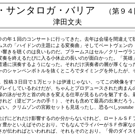
・サンタロガ・バリア
（第９４
津田文夫
の年１回のコンサートに行ってきた。去年は会場を間違えて
ムスの「ハイドンの主題による変奏曲」そしてベートヴェンの
い響きを聴くのは良いものだ。ブラームスはセル／クリーヴラ
変奏を終えるたびに入る小休止の長いのが面白かった。「英雄
普通に演奏するようになった。それだけ演奏者の層が厚くなっ
ャのシャンペンボトルを抜くところでタイミングを外したが、
。投稿３日目で１万ヒットは伊達じゃない、ってこの映像をす
プレイしているわけだが、ちゃんとプロデュースされた肉まん
線の泳がせ方と首の向きを変える仕草が見るものを魅了する。
けれど（逆ビアンカの手！）、それも含めて最高の出来だろう
。クリムゾンの宮殿セットも見送ったし、恐るべしyoutube
げにどれだけ影響するのか分からないけれど、ロートルＳＦ
ィ豊かといえばそのとおり。でもなんでライバーがＳＦ作家な
さが伝わればといわれれば、それもそのとおり。「骨のダイス