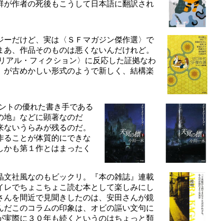
群が作者の死後もこうして日本語に翻訳され
ジーだけど、実は〈ＳＦマガジン傑作選〉で
まあ、作品そのものは悪くないんだけれど。
リアル・フィクション〉に反応した証拠なわ
」が古めかしい形式のようで新しく、結構楽
ントの優れた書き手である
の地』などに顕著なのだ
来ないうらみが残るのだ。
作ることが体質的にできな
しかも第１作とはまったく
晶文社風なのもビックリ。『本の雑誌』連載
イレでちょこちょこ読む本として楽しみにし
さんを間近で見聞きしたのは、安田さんが鏡
んだこのコラムの印象は、オビの謳い文句に
が実際に３０年も続くというのはちょっと類