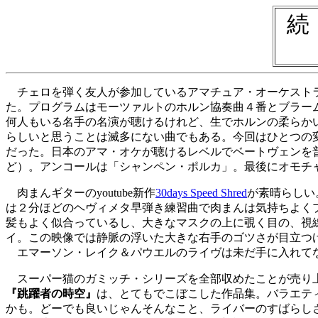
続
チェロを弾く友人が参加しているアマチュア・オーケストラ
た。プログラムはモーツァルトのホルン協奏曲４番とブラー
何人もいる名手の名演が聴けるけれど、生でホルンの柔らか
らしいと思うことは滅多にない曲でもある。今回はひとつの
だった。日本のアマ・オケが聴けるレベルでベートヴェンを
ど）。アンコールは「シャンペン・ポルカ」。最後にオモチ
肉まんギターのyoutube新作
30days Speed Shred
が素晴らしい
は２分ほどのヘヴィメタ早弾き練習曲で肉まんは気持ちよく
髪もよく似合っているし、大きなマスクの上に覗く目の、視
イ。この映像では静脈の浮いた大きな右手のゴツさが目立つ
エマーソン・レイク＆パウエルのライヴは未だ手に入れてない
スーパー猫のガミッチ・シリーズを全部収めたことが売り上
『跳躍者の時空』
は、とてもでこぼこした作品集。バラエテ
かも。どーでも良いじゃんそんなこと、ライバーのすばらし