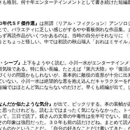
さも格別。何十年エンターテインメントとして書き続けた短編
ロ年代ＳＦ傑作選』
は所謂〈リアル・フィクション〉アンソロ
とで、バラエティに乏しい感じがするやや看板倒れな作品集。
らず再読作品がいくつかあるのは、当時の自分がそれなりに 〈
うとちょっと怪しい。中では初読の秋山瑞人「おれはミサイル
・シープ』
上下をようやく読む。小川一水がエンターテインメ
留気味である。特に長い長編、たとえば『第六大陸』や『復活
づくりの問題かもしれないが、基本的に敵役の造形が十分に出
ていない。小川一水は絶望的な悪を抱え込んだキャラクターを
短編ではほとんど気にならないのだけど。早くも続編が出て、
なんだか似たような気分』
が出て、ビックリする。本の装幀が
と思ったけれども、読む上ではまったく気にならなかった。ト
って、三日で読了。鏡さんの文章の中毒性は生半可でない。鏡
その印象は強烈だった。３０年も前の話だけどね。まとめて読
なものかということだ。「自分の好きなことだけ書いてきた」