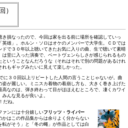
回）
聴き損なったので、今回は家を出る前に場所を確認していっ
「英雄」。ホルン・ソロはオケのメンバーで大学生。ＣＤでは
ンドで３０年以上聴いてきたお気に入りの曲、生で聴いて素晴
」は堂に入った演奏で、ベートヴェンらしさが感じられるもの
たということなんだろうな（それはそれで別の問題があるけれ
それもギャグみたいに見えて楽しかった。
でに３０回以上リピートした人間の言うことじゃないが。曲
の姿が麗しい。ミニスカ着物の着崩し方も、大きく巻き上げた
最高なのは、弾き終わって目がほほえむところで、凄くカワイ
。みんな見るが良いよ。
！だね。
ファンには十分嬉しい
フリッツ・ライバー
のかはこの作品集からは余りよく分からない
を転がそう」と「冬の蠅」が作品としては白