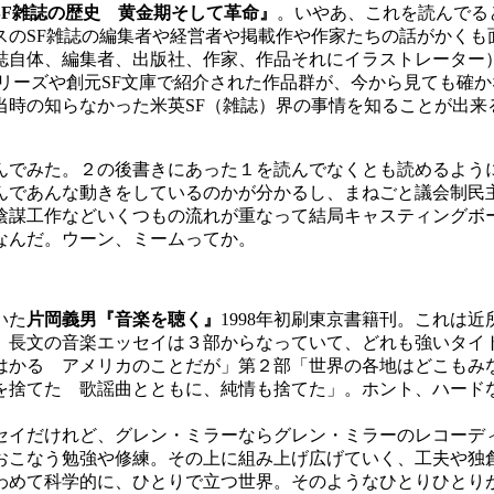
SF雑誌の歴史 黄金期そして革命』
。いやあ、これを読んでる
スのSF雑誌の編集者や経営者や掲載作や作家たちの話がかくも
誌自体、編集者、出版社、作家、作品それにイラストレーター
シリーズや創元SF文庫で紹介された作品群が、今から見ても確
当時の知らなかった米英SF（雑誌）界の事情を知ることが出来
んでみた。２の後書きにあった１を読んでなくとも読めるよう
んであんな動きをしているのかが分かるし、まねごと議会制民
陰謀工作などいくつもの流れが重なって結局キャスティングボ
なんだ。ウーン、ミームってか。
いた
片岡義男『音楽を聴く』
1998年初刷東京書籍刊。これは
。長文の音楽エッセイは３部からなっていて、どれも強いタイ
はかる アメリカのことだが」第２部「世界の各地はどこもみ
を捨てた 歌謡曲とともに、純情も捨てた」。ホント、ハード
イだけれど、グレン・ミラーならグレン・ミラーのレコーデ
おこなう勉強や修練。その上に組み上げ広げていく、工夫や独
わめて科学的に、ひとりで立つ世界。そのようなひとりひとり