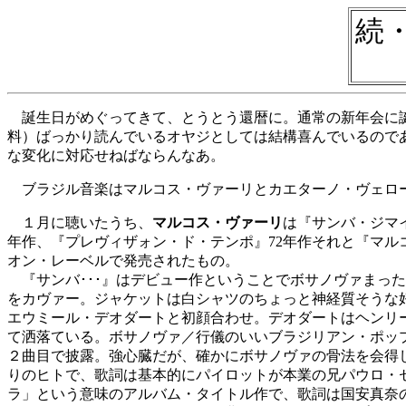
続
誕生日がめぐってきて、とうとう還暦に。通常の新年会に誕
料）ばっかり読んでいるオヤジとしては結構喜んでいるので
な変化に対応せねばならんなあ。
ブラジル音楽はマルコス・ヴァーリとカエターノ・ヴェロ
１月に聴いたうち、
マルコス・ヴァーリ
は『サンバ・ジマイ
年作、『プレヴィザォン・ド・テンポ』72年作それと『マルコ
オン・レーベルで発売されたもの。
『サンバ･･･』はデビュー作ということでボサノヴァまっ
をカヴァー。ジャケットは白シャツのちょっと神経質そうな
エウミール・デオダートと初顔合わせ。デオダートはヘンリ
て洒落ている。ボサノヴァ／行儀のいいブラジリアン・ポッ
２曲目で披露。強心臓だが、確かにボサノヴァの骨法を会得
りのヒトで、歌詞は基本的にパイロットが本業の兄パウロ・セ
ラ」という意味のアルバム・タイトル作で、歌詞は国安真奈