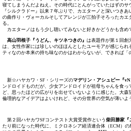
寝てしまうんだよねえ。その時代にとんがっていたはずのサ
『シルクラドー』以来７年ぶりで、カエターノと深いつきあ
の曲作り・ヴォーカルそしてアレンジが三拍子そろったカエタ
る。
カエターノはもう少し聴いてみないと好きかどうかも含め
高山羽根子『うどん、キツネつきの』
は表題作が第１回創
は、女性作家には珍しいのほほんとしたユーモアが感じられ
ティなのか本来の持ち味なのかはわからないが、できれば「
新☆ハヤカワ・SF・シリーズの
マデリン・アシュビー『vN
ンドロイドものだが、少女アンドロイドが祖母ちゃんを食っ
ど、思ったほどの広がりを出せていないように感じた。大森
倫理的なアイデアはよいけれど、その分世界の空気が薄いよ
第２回ハヤカワSFコンテスト大賞受賞作という
柴田勝家『
たり前になった時代に、ミクロネシア経済連合体（ECM）の