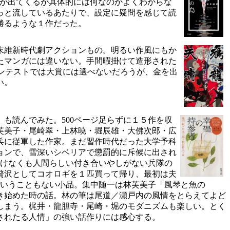
説明が出てくるが具体的には何なのかよくわからな
っと流しているあたりで、設定に疑問を感じて読
勝るような１作だった。
末維新時代劇アクションもの。明るい作風にもか
たマンガには違いない。手間暇掛けて造形された
ンテストでは大賞には選べないだろうが、金を出
い。
』
も読んでみた。500ページ足らずに１５作を収
芙美子・尾崎翠・上林暁・堀辰雄・大佛次郎・広
兵に従軍した作家。まだ習作時代だった大学予科
ョンで、雪深いシベリアで懲罰的に斥候に出され
情けなくも人間らしい付き合いやしがない兵隊の
贅沢としてコオロギを１匹買って帰り、最初は夫
ということもない小品。集中随一は林芙美子「風琴と魚の
き始めた時の話。林の筆は尾道／瀬戸内の風情をとらえてよど
しまう。梶井・龍胆寺・尾崎・堀のモダニズムも楽しい。とく
されたる人情」の強い話作りには感心する。