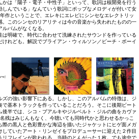
んかは「陽子・電子・中性子」といって、歌詞は核開発を行う
勤しんでいる」なんていう歌詞にポップなメロディが付いて女
２年作ということで、エレキにエレピにシンセなエレクトリッ
感。このシンセのリアリティは今の音楽から失われたものの一
アルバムがなくなる。
性は明確で、時代に合わせて洗練されたサウンドを作っている
だけれども。解説でブライアン・ウィルソン／ビーチ・ボーイ
ルズの強い影響下にある。しかし、このアルバムの特徴は、ジ
奏で基本トラックを作っていることだろう。そこに後期ビート
ム後半では、シコ・ブアルキやジルベルト・ジルの曲をカヴァ
の名残はみじんもなく、今聴いても同時代かと思わせるかっこ
ち際の黒人と色彩豊かな海辺を描いたジャケットにヒゲ面メガ
けしていたアート・リンゼイをプロデューサーに迎えた２作目
うリフレインが歌われる、当時のとんがった１枚。でも途中で