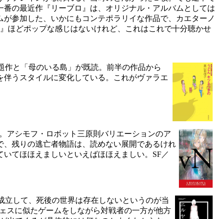
一番の最近作『リーブロ』は、オリジナル・アルバムとしては
ムが参加した、いかにもコンテポラリイな作品で、カエターノ
･』ほどポップな感じはないけれど、これはこれで十分聴かせ
題作と「母のいる島」が既読。前半の作品から
を伴うスタイルに変化している。これがヴァラエ
。アシモフ・ロボット三原則バリエーションのア
で、残りの逃亡者物語は、読めない展開であるけれ
いてほほえましいといえばほほえましい。SF／
成立して、死後の世界は存在しないというのが当
チェスに似たゲームをしながら対戦者の一方が他方