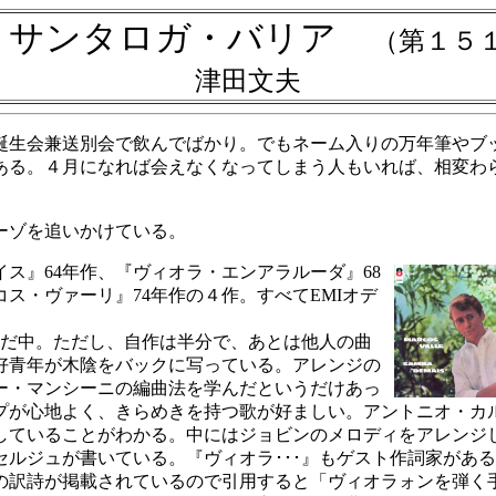
・サンタロガ・バリア
（第１５
津田文夫
生会兼送別会で飲んでばかり。でもネーム入りの万年筆やブ
ある。４月になれば会えなくなってしまう人もいれば、相変わ
ーゾを追いかけている。
ス』64年作、『ヴィオラ・エンアラルーダ』68
ス・ヴァーリ』74年作の４作。すべてEMIオデ
ただ中。ただし、自作は半分で、あとは他人の曲
好青年が木陰をバックに写っている。アレンジの
ー・マンシーニの編曲法を学んだというだけあっ
プが心地よく、きらめきを持つ歌が好ましい。アントニオ・カ
していることがわかる。中にはジョビンのメロディをアレンジ
ルジュが書いている。『ヴィオラ･･･』もゲスト作詞家があ
の訳詩が掲載されているので引用すると「ヴィオラォンを弾く