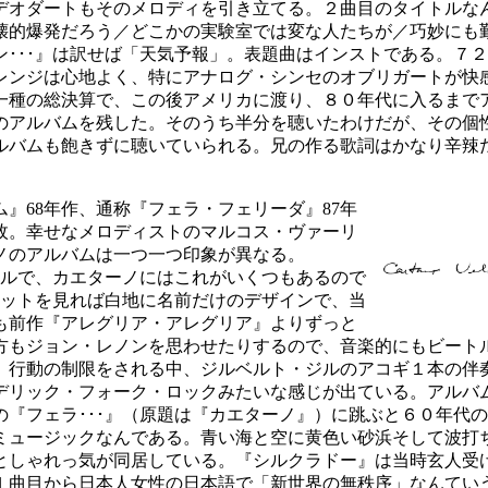
デオダートもそのメロディを引き立てる。２曲目のタイトルな
壊的爆発だろう／どこかの実験室では変な人たちが／巧妙にも
･･･』は訳せば「天気予報」。表題曲はインストである。７
レンジは心地よく、特にアナログ・シンセのオブリガートが快
一種の総決算で、この後アメリカに渡り、８０年代に入るまで
アルバムを残した。そのうち半分を聴いたわけだが、その個
ルバムも飽きずに聴いていられる。兄の作る歌詞はかなり辛辣
』68年作、通称『フェラ・フェリーダ』87年
４枚。幸せなメロディストのマルコス・ヴァーリ
ノのアルバムは一つ一つ印象が異なる。
トルで、カエターノにはこれがいくつもあるので
ケットを見れば白地に名前だけのデザインで、当
も前作『アレグリア・アレグリア』よりずっと
方もジョン・レノンを思わせたりするので、音楽的にもビート
、行動の制限をされる中、ジルベルト・ジルのアコギ１本の伴
デリック・フォーク・ロックみたいな感じが出ている。アルバ
『フェラ･･･』（原題は『カエターノ』）に跳ぶと６０年代
ミュージックなんである。青い海と空に黄色い砂浜そして波打
としゃれっ気が同居している。『シルクラドー』は当時玄人受
１曲目から日本人女性の日本語で「新世界の無秩序」なんてい