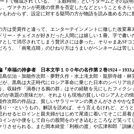
いうパートで構成されている。「主観時間」というタームとその
し、ヴァチカンが死後の世界を否定したなどということをさら
かもわからず、設定に対する疑問の方が物語を読み進める力に
の方は受賞作と違って、エンターテインメントに徹した改変幕
ドリー・チェイスが好きだった人間には嬉しい１冊。字で書い
マとして消尽されてしまう贅沢さには参った。そりゃまあSFコ
だろう。「画竜点睛」のひねり方はうまいがペンネームは苦し
『幸福の持参者 日本文学１００年の名作第２巻1924－1933
黒島伝治・加能作次郎・夢野久作・水上滝太郎・龍胆寺雄・林
だが、黒島は大正時代にロシア革命に乗じた日本のシベリア出
う。収録作「渦巻ける鴉の群」はその経験を元にしたフィクシ
うのが表題の意味だが、それよりも現地の貧しいロシア人との
能作次郎の作品は、貧しいサラリーマンの奥さんがささやかな
り･･･というもの。解説を読めば、そう言えるけれど、どう
思わせるヒロインと親夫婦がはじめて尾道に着いてそこに居着
ロインが小便をして自らの股間をのぞき込むところなど笑って
クリさせられる。また岡本綺堂「利根の渡」や広津和郎「訓練