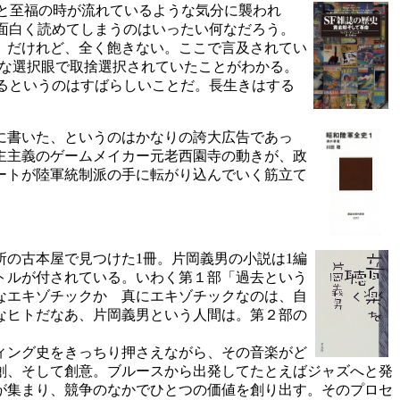
と至福の時が流れているような気分に襲われ
面白く読めてしまうのはいったい何なだろう。
）だけれど、全く飽きない。ここで言及されてい
かな選択眼で取捨選択されていたことがわかる。
るというのはすばらしいことだ。長生きはする
に書いた、というのはかなりの誇大広告であっ
主主義のゲームメイカー元老西園寺の動きが、政
ートが陸軍統制派の手に転がり込んでいく筋立て
近所の古本屋で見つけた1冊。片岡義男の小説は1編
トルが付されている。いわく第１部「過去という
なエキゾチックか 真にエキゾチックなのは、自
なヒトだなあ、片岡義男という人間は。第２部の
ィング史をきっちり押さえながら、その音楽がど
創、そして創意。ブルースから出発してたとえばジャズへと発
が集まり、競争のなかでひとつの価値を創り出す。そのプロセ