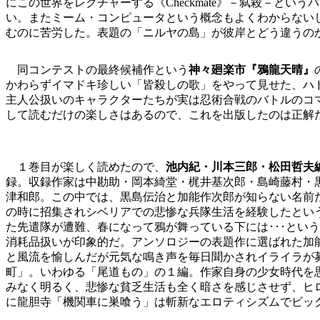
にこの世界をレクチャーする《Checkmate》－弑殺－と
い。またミーム・コンピュータという概念もよくわからない
むのに苦労した。表題の「ニルヤの島」が彼岸とどう違うの
同コンテストの最終候補作という
神々廻楽市『鴉龍天晴』
かわらずイマドキ珍しい「皆殺しの歌」をやって見せた、ハ
主人公扱いのキャラクターたちが実は忍術合戦のバトルのコ
して読むだけの楽しさはあるので、これを出版したのは正解
１巻目が楽しく読めたので、
池内紀・川本三郎・松田哲夫編
録。収録作家は中勘助・岡本綺堂・梶井基次郎・島崎藤村・
津和郎。この中では、黒島伝治と加能作次郎が知らない名前
の時に招集されシベリアでの悲惨な兵隊生活を経験したとい
た先遣隊が遭難、春になって鴉が舞っている下には･･･とい
消耗品扱いが印象的だ。アンソロジーの表題作に選ばれた加
と風流を愉しんだが元気な鳴き声を毎日聞かされイライラが募
町」。いわゆる「尾道もの」の１編。作家自身の少女時代を
みなく明るく、悲惨な貧乏生活も全く暗さを感じさせず、ヒ
に龍胆寺「機関車に巣喰う」は斬新なエロティシズムでビッ