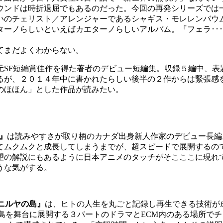
ウンドは時折退屈でもあるのだった。今回の再発シリーズでは
いのチェリスト／アレンジャーであるシャギス・モレレンバウ
ーノらしいといえばカエターノらしいアルバム。『フェラ･･
てまだよくわからない。
元SF短編賞佳作を得た著者のデビュー短編集。収録５編中、表
るが、２０１４年中に書かれたらしい後半の２作からは緊張感
のほほん」とした作品が読みたい。
』
は読みやすさが取り柄のカナダ出身新人作家のデビュー長編
てムクムクと成長してしまうまでが、超スピードで展開するの
望の解説にもあるように日本アニメのタッチがそこここに現れて
うな気がする。
ニルヤの島』
は、ヒトの人生を丸ごと記録し再生できる技術が
島を舞台に展開する３パートのドラマとECM内のある場所で