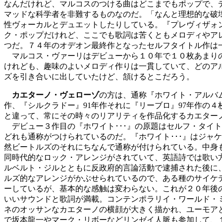
なんだけれど、マルコスのつける曲はどこまでもポップで、
マッドな科学者を非難するものなのだ。「なんと理想的な破
性ヴォーカルとデュエットしたりしている。『プレヴィザォン
ク・ポップだけれど、ここでも歌詞は苦くともメロディやア
つだ。７４年のオデオン最終作となったセルフタイトル作は
マルコス・ヴァーリはデビューから１０年で１０枚あまりの
けれども、趣味のよいメロディ作りは一貫していて、どのア
ズを引き合いに出していたけど、頷けるとこだろう。
カエターノ・ヴェローゾ
の方は、通称『ホワイト・アルバム
作、『シルクラドー』91年作それに『リーブロ』97年作の
と違って、常にその時々のリアリティを作品化するカエター
デビュー３作目の『ホワイト･･･』の原題はセルフ・タイ
どれも通称がつけられているのだ。『ホワイト･･･』はジャ
然ビートルズのそれにちなんで通称が付けられている。中身
同時代的なロック・アレンジがされていて、英語詩では歌い
ルベルト・ジルとともに反政府的言論活動で逮捕された後に
ルズ的なアレンジがかぶせられているので、ある種のサイケ
ーしているが、基本的な感触は変わらない。これが２０年後の
いいサウンドと歌詞が満載。コンテンポラリイ・ワールド・
ネのオッサンなカエターノの横顔が大きく描かれ、ユーモア
で坂本龍一やマーク・リボーなどリンゼイ人脈も参加して、