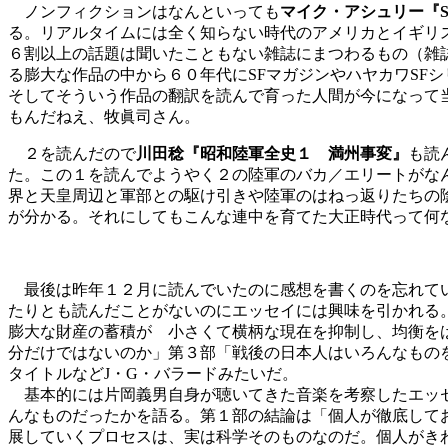
ノンフィクションはなんといっても
マイク・アシュリー『
る。リアルタイムには全く知らない時代のアメリカとイギリ
６割以上の話題は聞いたこともない雑誌にまつわるもの（雑
る膨大な作品の中から６０年代にSFマガジンやハヤカワSF
そしてそういう作品の翻訳を読んで育った人間が今になって
もんだねえ、牧眞司さん。
２を読んだので
川田稔『昭和陸軍全史１ 満州事変』
も読
た。この１を読んでようやく２の陸軍のバカ／エリートがな
界と天皇周辺と軍部との駆け引きや陸軍のはねっ返りたちの
が分かる。それにしてもこんな連中を育てた大正時代って何
最後は昨年１２月に読んでいたのに感想を書くのを忘れて
たりとも読んだことがないのにエッセイには興味を引かれる
膨大な財産の蓄積が 小さくて横柄な現在を抑制し、均衡を
分だけではないのか」第３部「戦後の日本人はいろんなもの
タイトルなどJ・G・バラードみたいだ。
基本的には片岡義男自身が聴いてきた音楽を考察したエッセ
んなものだったかを語る。第１部の結論は「個人が徹底して
展していくプロセスは、実は科学そのものなのだ。個人がき