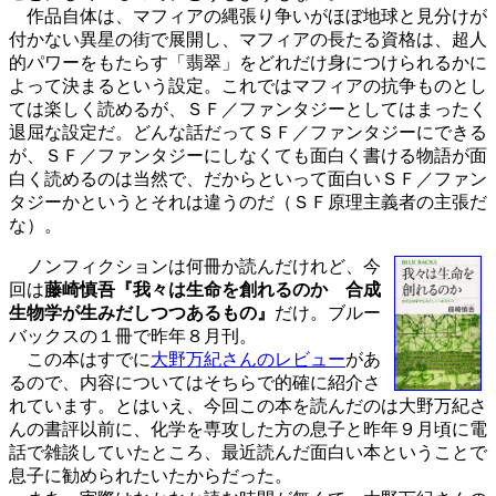
作品自体は、マフィアの縄張り争いがほぼ地球と見分けが
付かない異星の街で展開し、マフィアの長たる資格は、超人
的パワーをもたらす「翡翠」をどれだけ身につけられるかに
よって決まるという設定。これではマフィアの抗争ものとし
ては楽しく読めるが、ＳＦ／ファンタジーとしてはまったく
退屈な設定だ。どんな話だってＳＦ／ファンタジーにできる
が、ＳＦ／ファンタジーにしなくても面白く書ける物語が面
白く読めるのは当然で、だからといって面白いＳＦ／ファン
タジーかというとそれは違うのだ（ＳＦ原理主義者の主張だ
な）。
ノンフィクションは何冊か読んだけれど、今
回は
藤崎慎吾『我々は生命を創れるのか 合成
生物学が生みだしつつあるもの』
だけ。ブルー
バックスの１冊で昨年８月刊。
この本はすでに
大野万紀さんのレビュー
があ
るので、内容についてはそちらで的確に紹介さ
れています。とはいえ、今回この本を読んだのは大野万紀さ
んの書評以前に、化学を専攻した方の息子と昨年９月頃に電
話で雑談していたところ、最近読んだ面白い本ということで
息子に勧められたいたからだった。