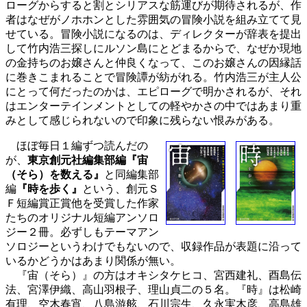
ローグからすると割とシリアスな筋運びが期待されるが、作
者はなぜがノホホンとした雰囲気の冒険小説を組み立てて見
せている。冒険小説になるのは、ディレクターが辞表を提出
して竹内浩三探しにルソン島にとどまるからで、なぜか現地
の金持ちのお嬢さんと仲良くなって、このお嬢さんの因縁話
に巻きこまれることで冒険譚が紡がれる。竹内浩三が主人公
にとって何だったのかは、エピローグで明かされるが、それ
はエンターテインメントとしての軽やかさの中ではあまり重
みとして感じられないので印象に残らない恨みがある。
ほぼ毎日１編ずつ読んだの
が、
東京創元社編集部編『宙
（そら）を数える』
と同編集部
編
『時を歩く』
という、創元Ｓ
Ｆ短編賞正賞他を受賞した作家
たちのオリジナル短編アンソロ
ジー２冊。必ずしもテーマアン
ソロジーというわけでもないので、収録作品が表題に沿って
いるかどうかはあまり関係が無い。
『宙（そら）』の方はオキシタケヒコ、宮西建礼、酉島伝
法、宮澤伊織、高山羽根子、理山貞二の５名。『時』は松崎
有理、空木春宵、八島游舷、石川宗生、久永実木彦、高島雄