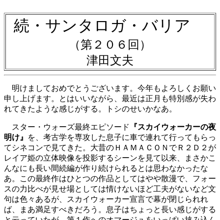
続・サンタロガ・バリア
（第２０６回）
津田文夫
明けましておめでとうございます。今年もよろしくお願い
申し上げます。とはいいながら、最近は正月も特別感が失わ
れてきたような感じがする。トシのせいかなあ。
スター・ウォーズ最終エピソード
『スカイウォーカーの夜
明け』
を、考古学を専攻した息子に車で連れて行ってもらっ
てシネコンで見てきた。大昔のＨＡＭＡＣＯＮでＲ２Ｄ２が
レイア姫の立体映像を投影するシーンを見て以来、まさかこ
んなにも長い間続編が作り続けられるとは思わなかったな
あ。この最終作はひとつの作品としてはやや散漫で、フォー
スの力比べが見せ場としては情けないほど工夫がないなど文
句は色々あるが、スカイウォーカー宣言で幕が閉じられれ
ば、まあ満足すべきだろう。息子はちょっと長い感じがする
と云っていたが、第１作へのオマージュをいっぱい挟み込ん