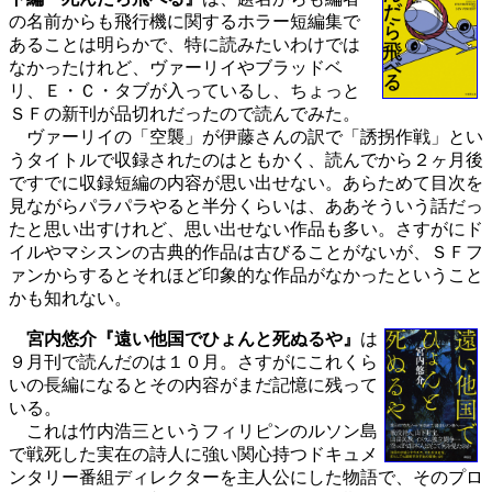
の名前からも飛行機に関するホラー短編集で
あることは明らかで、特に読みたいわけでは
なかったけれど、ヴァーリイやブラッドベ
リ、Ｅ・Ｃ・タブが入っているし、ちょっと
ＳＦの新刊が品切れだったので読んでみた。
ヴァーリイの「空襲」が伊藤さんの訳で「誘拐作戦」とい
うタイトルで収録されたのはともかく、読んでから２ヶ月後
ですでに収録短編の内容が思い出せない。あらためて目次を
見ながらパラパラやると半分くらいは、ああそういう話だっ
たと思い出すけれど、思い出せない作品も多い。さすがにド
イルやマシスンの古典的作品は古びることがないが、ＳＦフ
ァンからするとそれほど印象的な作品がなかったということ
かも知れない。
宮内悠介『遠い他国でひょんと死ぬるや』
は
９月刊で読んだのは１０月。さすがにこれくら
いの長編になるとその内容がまだ記憶に残って
いる。
これは竹内浩三というフィリピンのルソン島
で戦死した実在の詩人に強い関心持つドキュメ
ンタリー番組ディレクターを主人公にした物語で、そのプロ