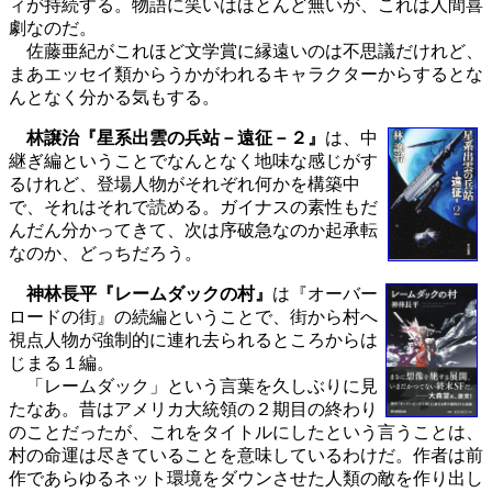
ィが持続する。物語に笑いはほとんど無いが、これは人間喜
劇なのだ。
佐藤亜紀がこれほど文学賞に縁遠いのは不思議だけれど、
まあエッセイ類からうかがわれるキャラクターからするとな
んとなく分かる気もする。
林譲治『星系出雲の兵站－遠征－２』
は、中
継ぎ編ということでなんとなく地味な感じがす
るけれど、登場人物がそれぞれ何かを構築中
で、それはそれで読める。ガイナスの素性もだ
んだん分かってきて、次は序破急なのか起承転
なのか、どっちだろう。
神林長平『レームダックの村』
は『オーバー
ロードの街』の続編ということで、街から村へ
視点人物が強制的に連れ去られるところからは
じまる１編。
「レームダック」という言葉を久しぶりに見
たなあ。昔はアメリカ大統領の２期目の終わり
のことだったが、これをタイトルにしたという言うことは、
村の命運は尽きていることを意味しているわけだ。作者は前
作であらゆるネット環境をダウンさせた人類の敵を作り出し