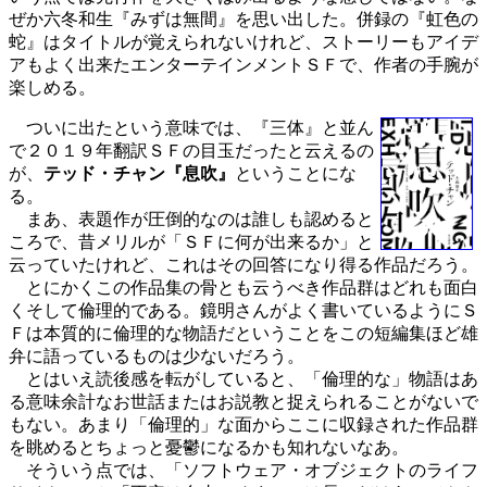
ぜか六冬和生『みずは無間』を思い出した。併録の『虹色の
蛇』はタイトルが覚えられないけれど、ストーリーもアイデ
アもよく出来たエンターテインメントＳＦで、作者の手腕が
楽しめる。
ついに出たという意味では、『三体』と並ん
で２０１９年翻訳ＳＦの目玉だったと云えるの
が、
テッド・チャン『息吹』
ということにな
る。
まあ、表題作が圧倒的なのは誰しも認めると
ころで、昔メリルが「ＳＦに何が出来るか」と
云っていたけれど、これはその回答になり得る作品だろう。
とにかくこの作品集の骨とも云うべき作品群はどれも面白
くそして倫理的である。鏡明さんがよく書いているようにＳ
Ｆは本質的に倫理的な物語だということをこの短編集ほど雄
弁に語っているものは少ないだろう。
とはいえ読後感を転がしていると、「倫理的な」物語はあ
る意味余計なお世話またはお説教と捉えられることがないで
もない。あまり「倫理的」な面からここに収録された作品群
を眺めるとちょっと憂鬱になるかも知れないなあ。
そういう点では、「ソフトウェア・オブジェクトのライフ