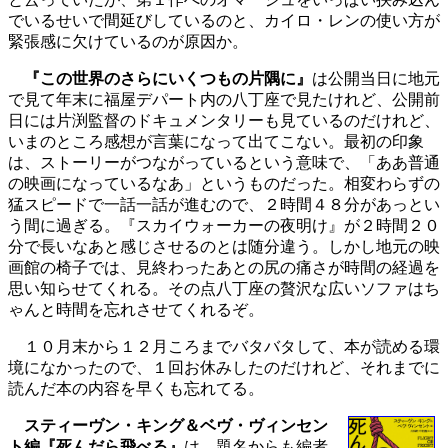
でいるせいで間延びしているのと、カイロ・レンの使い方が
緊張感に欠けているのが原因か。
『この世界のさらにいくつもの片隅に』
は公開当日に地元
で見て年末に福屋デパート内の八丁座で見たけれど、公開前
日には片渕監督のドキュメンタリーも見ているのだけれど、
いまのところ感想が言葉になって出てこない。最初の印象
は、ストーリーがつながっているという意味で、「ああ普通
の映画になっているなあ」というものだった。相変わらずの
猛スピードで一話一話が進むので、２時間４８分があっとい
う間に過ぎる。『スカイウォーカーの夜明け』が２時間２０
分で長いなあと感じさせるのとは随分違う。しかし地元の映
画館の椅子では、見終わったあとの尻の痛さが時間の経過を
思い知らせてくれる。その点八丁座の贅沢な広いソファはち
ゃんと時間を忘れさせてくれるぞ。
１０月末から１２月ころまでバタバタして、本が読める環
境になかったので、１回お休みしたのだけれど、それまでに
読んだ本の内容を早くも忘れてる。
スティーヴン・キング＆ベヴ・ヴィンセン
ト編『死んだら飛べる』
は、題名からも編者