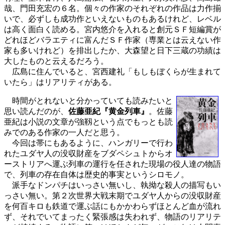
哉、門田充宏の６名。個々の作家のそれぞれの作品は力作揃
いで、必ずしも成功作といえないものもあるけれど、レベル
は高く面白く読める。宮内悠介を入れると創元ＳＦ短編賞が
どれほどバラエティに富んだＳＦ作家（専業とは云えない作
家も多いけれど）を排出したか、大森望と日下三蔵の功績は
大したものと云えるだろう。
広島に住んでいると、宮西建礼「もしもぼくらが生まれて
いたら」はリアリティがある。
時間がとれないと分かっていても読みたいと
思い読んだのが、
佐藤亜紀『黄金列車』
。佐藤
亜紀は小説の文章が強靱という点でもっとも読
みでのある作家の一人だと思う。
今回は帯にもあるように、ハンガリーで行わ
れたユダヤ人の没収財産をブダペシュトからオ
ーストリアへ運ぶ列車の運行を任された現場の役人達の物語
で、列車の存在自体は歴史的事実というシロモノ。
派手なドンパチはいっさい無いし、執拗な殺人の描写もい
っさい無い。第２次世界大戦末期でユダヤ人からの没収財産
を何百キロも鉄道で運ぶ話にもかかわらずほとんど血が流れ
ず、それでいてまったく緊張感は失われず、物語のリアリテ