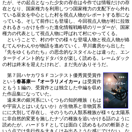
たが、その起点となった少女の存在は今作では情報だけの存
在となり、国家権力を利用しつつ国家権力の支配下から外れ
ている巫女を中心とした村を視点人物がレポートする形にな
っている。そして前作にも登場し、今回視点人物が村に拉致
されるきっかけを作った進化情報戦略研のリーダーが、国家
権力の代表として視点人物に呼ばれて村にやってくる。
ということで、村の中での様々な登場人物と視点人物が絡
むてんやわんやが物語を進めていく。早川書房から出した
『先をゆくものたち』の思念的なスタイルとは違った、エン
ターテイメント的なドタバタが楽しく読める。レームダック
の村は終末を迎えたけれど、まだ先がありそうだ。
第７回ハヤカワＳＦコンテスト優秀賞受賞作
という
春暮康一『オーラリメイカー』
は受賞作
ともう１編の、受賞作とは独立した中編を収め
た作品集になっていた。
遠未来の銀河系にいくつもの知的種族（もは
や宇宙人とはいえないか）が生物系と非物質系
にに大別して存在し、そのうちの人類系種族が様々な太陽系
に非自然的変更を施したナゾの種族を追いかける話のように
読めたが、ハードＳＦとしては面白く読めるものの斬新さと
いう点では先行作を大きくはみ出るような感じではない。な