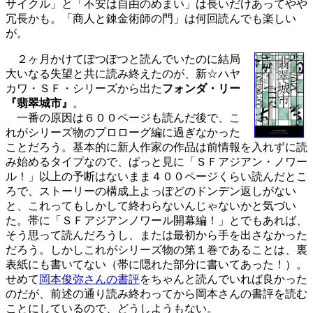
サイクル」と「不安は自由のめまい」は長いだけあってやや
冗長かも。「商人と錬金術師の門」は何回読んでも楽しい
が。
２ヶ月かけてぽつぽつと読んでいたのに結局
大いなる失望と共に読み終えたのが、新☆ハヤ
カワ・ＳＦ・シリーズから出た
フォンダ・リー
『翡翠城市』
。
一番の原因は６００ページも読んだ後で、こ
れがシリーズ物のプロローグ編に過ぎなかった
ことだろう。基本的に新人作家の作品は前情報を入れずに読
み始めるタイプなので、ぱっと見に「ＳＦアジアン・ノワー
ル！」以上の予断はないまま４００ページくらい読んだとこ
ろで、ストーリーの構成上よっぽどのドンデン返しがない
と、これってもしかして終わらないんじゃないかと気づい
た。帯に「ＳＦアジアンノワール開幕編！」とでもあれば、
そう思って読んだろうし、または最初から手を出さなかった
だろう。しかしこれがシリーズ物の第１巻であることは、裏
表紙にも書いてない（帯に隠れた部分に書いてあった！）。
せめて
岡本俊弥さんの書評
をちゃんと読んでいれば良かった
のだが、前述の通り読み終わってから岡本さんの書評を読む
ことにしているので、どうしようもない。