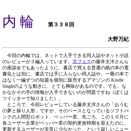
内 輪
第３３８回
大野万紀
今回の内輪では、ネットで入手できる同人誌やネット小説
のレビューが３編入っています。
京フェス
の藤井太洋さんら
の座談会でもあったように、書店で買える普通の紙の本の電
書化とは別に、書店では手に入らない同人誌や、一冊の本で
はなく一編ずつの短篇を個別に販売するアマゾンの Kindle
Singleのような動きに、とても興味があるのです。でも、な
かなかその手の情報が入手できないのが問題ですね（ぼくは
ツイッターで知りました）。
ところで、今回レビューしている藤井太洋さんの「おうむ
の夢と操り人形」ですが、そのベースとなっているソフトバ
ンクの人間型ロボット、ペッパー君。先ごろ、この１０月に
各ユーザー企業がペッパー君の契約更改時期を迎えたのに、
更新するユーザーが非常に少なかった、という寂しいニュー