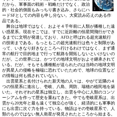
だから、軍事面の戦術・戦略だけでなく、政治
的・社会的側面もみっちり書き込み、さらにハ
ードSFとしての内容も申し分ない。大変読み応えのある作
品である。
舞台は地球ではなく、およそ４千年前に人類が播種した遠
い惑星系。現在そこでは、すでに近距離の恒星間飛行ができ
るまでに文明が発達しており、AFDと呼ばれる超光速航行
の技術まである。もっともこの超光速航行は色々と制限があ
って、いきなり好きなところへ行けるわけではなく、まず通
常の航行で目的地まで行って航路を開拓しないといけないの
だが。この世界には、かつての地球文明がおよそ継承されて
いる。だが、そもそも播種船が送られたのは当時の地球文明
が異星人の侵略を極端に恐れていたためで、地球の位置など
の情報は何も残されていない。
出雲星系と名付けられた新天地の人々は、やがて近隣の４
つの恒星系に進出し、壱岐、八島、周防、瑞穂の植民地を築
いた。それぞれの星系は独立し、出雲を中心に人類のコンソ
ーシアムを作って歴史を重ねてきた。中でも壱岐星系は、出
雲から20光年と最も遠くて独立心が強く、経済的にも軍事的
にも出雲に次ぐ力を持っている。物語はその壱岐星系で、人
類のものではない無人衛星が発見されたところから始まる。