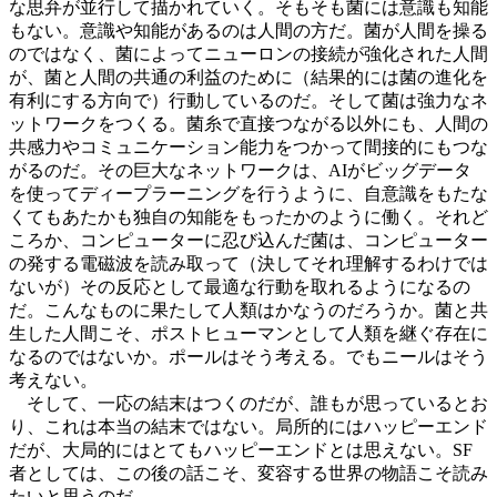
な思弁が並行して描かれていく。そもそも菌には意識も知能
もない。意識や知能があるのは人間の方だ。菌が人間を操る
のではなく、菌によってニューロンの接続が強化された人間
が、菌と人間の共通の利益のために（結果的には菌の進化を
有利にする方向で）行動しているのだ。そして菌は強力なネ
ットワークをつくる。菌糸で直接つながる以外にも、人間の
共感力やコミュニケーション能力をつかって間接的にもつな
がるのだ。その巨大なネットワークは、AIがビッグデータ
を使ってディープラーニングを行うように、自意識をもたな
くてもあたかも独自の知能をもったかのように働く。それど
ころか、コンピューターに忍び込んだ菌は、コンピューター
の発する電磁波を読み取って（決してそれ理解するわけでは
ないが）その反応として最適な行動を取れるようになるの
だ。こんなものに果たして人類はかなうのだろうか。菌と共
生した人間こそ、ポストヒューマンとして人類を継ぐ存在に
なるのではないか。ポールはそう考える。でもニールはそう
考えない。
そして、一応の結末はつくのだが、誰もが思っているとお
り、これは本当の結末ではない。局所的にはハッピーエンド
だが、大局的にはとてもハッピーエンドとは思えない。SF
者としては、この後の話こそ、変容する世界の物語こそ読み
たいと思うのだ。