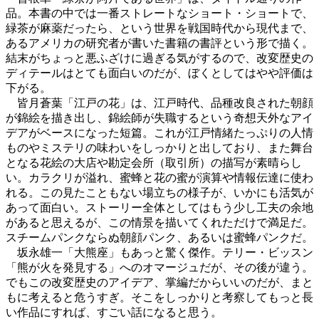
品。本書の中では一番ストレートなショート・ショートで、
緑茶が麻薬だったら、という世界を戦国時代から現代まで、
あるアメリカの研究者が書いた書籍の書評という形で描く。
結末がちょっと悪ふざけに過ぎる気がするので、改変歴史の
ディテールはとても面白いのだが、ぼくとしてはやや評価は
下がる。
皆月蒼葉「江戸の花」は、江戸時代、品種改良された朝顔
が錦絵を描き出し、錦絵師が失職するという奇想天外なアイ
デアがベースになった短篇。これが江戸情緒たっぷりの人情
ものやミステリの味わいをしっかりと出しており、また舞台
となる花絵の大店や勘定会所（取引所）の描写が素晴らし
い。カラクリが溢れ、蜜蜂と花の蜜が演算や情報伝達に使わ
れる。この見たこともない場立ちの様子が、いかにも活気が
あって面白い。ストーリー全体としてはもう少し工夫の余地
があると思えるが、この情景を描いてくれただけで満足だ。
スチームパンクならぬ朝顔パンク、あるいは蜜蜂パンクだ。
坂永雄一「大熊座」もあっと驚く傑作。テリー・ビッスン
「熊が火を発見する」へのオマージュだが、その後が違う。
でもこの改変歴史のアイデア、掌編だからいいのだが、まと
もに考えると危うすぎ。そこをしっかりと考察してもっと長
い作品にすれば、すごい話になると思う。