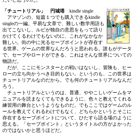
「チュートリアル」 円城塔
kindle single
アマゾンの、短篇１つでも購入できるkindle
singleの一編。平易な文章で、難しい数学用語も
出てこないし、ルビが独自の意思をもって語り
かけてくるわけでもないのに、これがなかなか
難しい。街の中に光るセーブポイントが存在す
る世界。ゲームの世界なんだろうと思われる。誰もがデータ
で、セーブやロードができる、これはそんな世界についての
物語だ。
だが、ここにモンスターとの戦いはないし、冒険も、ヒー
ローの立ち向かうべき目的もない。というのも、この世界は
チュートリアルなのだから。でも何のチュートリアルなんだ
ろう。
チュートリアルというのは、普通、ややこしいゲームをマ
ニュアルを読まなくてもできるように、色々と教えてくれる
練習用の舞台というようなものだ。でもここではゲームのル
ールを教えてくれるわけでもなく、どちらかというとそこに
存在するセーブポイントについて、ひたすら語る場のように
思える。「セーブポイント」というタイトルの方がよかった
のではないかと思うほどだ。