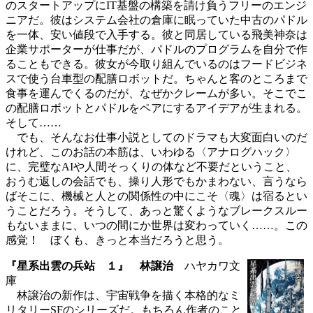
のスタートアップにIT基盤の構築を請け負うフリーのエンジ
ニアだ。彼はシステム会社の倉庫に眠っていた中古のパドル
を一体、安い値段で入手する。彼と同居している飛美神奈は
企業サポーターが仕事だが、パドルのプログラムを自分で作
ることもできる。彼女が今取り組んでいるのはフードビジネ
スで使う台車型の配膳ロボットだ。ちゃんと客のところまで
食事を運んでくるのだが、なぜかクレームが多い。そこでこ
の配膳ロボットとパドルをペアにするアイデアが生まれる。
そして……
でも、そんなお仕事小説としてのドラマも大変面白いのだ
けれど、このお話の本筋は、いわゆる〈アナログハック〉
に、完璧なAIや人間そっくりの体など不要だということ、
おうむ返しの会話でも、操り人形でもかまわない、言うなら
ばそこに、機械と人との関係性の中にこそ〈魂〉は宿るとい
うことだろう。そうして、あっと驚くようなブレークスルー
もないままに、いつの間にか世界は変わっていく……。この
感覚！ ぼくも、きっと本当だろうと思う。
『星系出雲の兵站 １』 林譲治
ハヤカワ文
庫
林譲治の新作は、宇宙戦争を描く本格的なミ
リタリーSFのシリーズだ。もちろん作者のこと