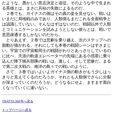
たような、愚かしい意志決定と追従。そのような中で生まれ
る英雄とは、まさに兵站の失敗によるものだ。
２巻でも、ガイナスの側はその真の姿を見せない。戦いは
いまだに局地戦のみであり、人類側もまだこれを全面戦争と
は認識していない。そんなはずはないのだ。戦闘以外で人類
とコミュニケーションを試みようとしない彼らとは、戦いで
意思疎通するしかないのだから。
とりあえず、２巻では悲劇を乗り越え、次のステップへの
胎動が描かれる。それにしても本巻の戦闘シーンはすさまじ
い。宇宙での宇宙船同士の戦闘がわりとあっさりしているの
に比べ、天涯の軌道エレベーターの先端にある小惑星に乗り
込んだ降下猟兵部隊の戦いは、激しく、そして悲惨だ。まる
で第二次大戦の、南洋の島々での戦いのように。
さて、３巻ではいよいよガイナス側の動きがもう少しはっ
きりと見えてくるのだろうか。それとも人類側でさらに分裂
が深まっていくのだろうか。どうなるにせよ、ますます面白
くなっていくに違いない。
THATTA 366号へ戻る
トップページへ戻る