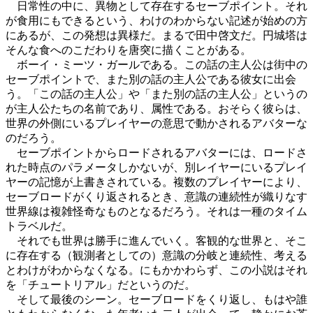
日常性の中に、異物として存在するセーブポイント。それ
が食用にもできるという、わけのわからない記述が始めの方
にあるが、この発想は異様だ。まるで田中啓文だ。円城塔は
そんな食へのこだわりを唐突に描くことがある。
ボーイ・ミーツ・ガールである。この話の主人公は街中の
セーブポイントで、また別の話の主人公である彼女に出会
う。「この話の主人公」や「また別の話の主人公」というの
が主人公たちの名前であり、属性である。おそらく彼らは、
世界の外側にいるプレイヤーの意思で動かされるアバターな
のだろう。
セーブポイントからロードされるアバターには、ロードさ
れた時点のパラメータしかないが、別レイヤーにいるプレイ
ヤーの記憶が上書きされている。複数のプレイヤーにより、
セーブロードがくり返されるとき、意識の連続性が織りなす
世界線は複雑怪奇なものとなるだろう。それは一種のタイム
トラベルだ。
それでも世界は勝手に進んでいく。客観的な世界と、そこ
に存在する（観測者としての）意識の分岐と連続性、考える
とわけがわからなくなる。にもかかわらず、この小説はそれ
を「チュートリアル」だというのだ。
そして最後のシーン。セーブロードをくり返し、もはや誰