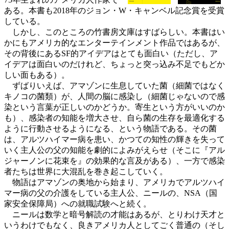
ある。本書も2018年のジョン・W・キャンベル記念賞を受賞
している。
しかし、このところの竹書房文庫はすばらしい。本書はい
かにもアメリカ的なエンターテインメント作品ではあるが、
その背後にあるSF的アイデアはとても面白い（ただし、ア
イデアは面白いのだけれど、ちょっと突っ込み不足でもどか
しい面もある）。
ずばりいえば、アマゾンに生息していた菌（細菌ではなく
キノコの菌類）が、人間の脳に感染し（細菌じゃないので感
染という言葉が正しいのかどうか。寄生という方がいいのか
も）、感染者の知能を増大させ、自ら菌の生存を最適化する
ように行動させるようになる、という物語である。その菌
は、アルツハイマー病を患い、かつての知性の輝きを失って
いく主人公の父の知能を劇的によみがえらせ（そこに『アル
ジャーノンに花束を』の効果的な言及がある）、一方で感染
者たちは世界に大混乱を巻き起こしていく。
物語はアマゾンの奥地から始まり、アメリカでアルツハイ
マー病の父の介護をしている主人公、ニールの、NSA（国
家安全保障局）への就職試験へと続く。
ニールは数学と暗号解読の才能はあるが、とりわけ天才と
いうわけでもなく、良きアメリカ人としてごく普通の（そし