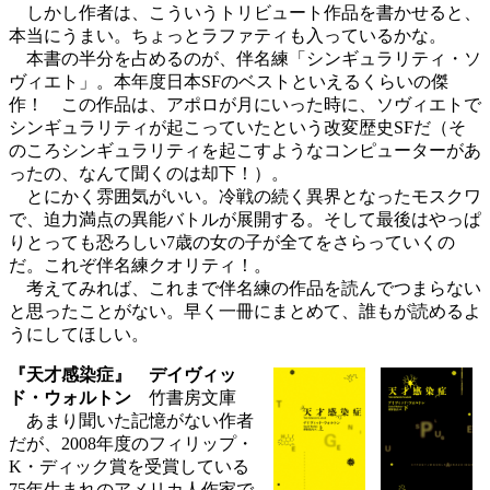
しかし作者は、こういうトリビュート作品を書かせると、
本当にうまい。ちょっとラファティも入っているかな。
本書の半分を占めるのが、伴名練「シンギュラリティ・ソ
ヴィエト」。本年度日本SFのベストといえるくらいの傑
作！ この作品は、アポロが月にいった時に、ソヴィエトで
シンギュラリティが起こっていたという改変歴史SFだ（そ
のころシンギュラリティを起こすようなコンピューターがあ
ったの、なんて聞くのは却下！）。
とにかく雰囲気がいい。冷戦の続く異界となったモスクワ
で、迫力満点の異能バトルが展開する。そして最後はやっぱ
りとっても恐ろしい7歳の女の子が全てをさらっていくの
だ。これぞ伴名練クオリティ！。
考えてみれば、これまで伴名練の作品を読んでつまらない
と思ったことがない。早く一冊にまとめて、誰もが読めるよ
うにしてほしい。
『天才感染症』 デイヴィッ
ド・ウォルトン
竹書房文庫
あまり聞いた記憶がない作者
だが、2008年度のフィリップ・
K・ディック賞を受賞している
75年生まれのアメリカ人作家で