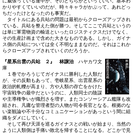
に威張っている連中か、そのどちらかといっていい。基本わ
かりやすくていいのだが、時々キャラがかぶって、あれどっ
ちだったけとなったのも事実だ。
タイトルにある兵站の問題は最初からクローズアップされ
ている。兵站を整えた側が勝つ。そしてここで兵站というの
は単に軍需物資の輸送といったロジスティクスだけでなく、
その生産計画まで含めた大きなものである。しかし、ガイナ
ス側の兵站については全く不明なままなのだ。それはこれか
らクローズアップされていくのだろうか。
『星系出雲の兵站 ２』 林譲治
ハヤカワ文
庫
１巻でかろうじてガイナスに勝利した人類だ
が、その反動もあって、壱岐星系、出雲星系の
政治的軋轢が高まり、方や人類の存亡をかけた
宇宙戦争の最中だというのに、人類同士の陰謀
や主導権争いが熾烈さを増す。またコンソーシアム艦隊も改
組され、凡庸な管理者型の人物が司令長官となる。根拠のな
い楽観論や不十分なコミュニケーションがあっという間に組
織をダメにしていく。
そして再び天涯を巡るガイナスとの戦いが始まり、当然の
ように人類側は手痛い敗北を帰することになる。どこかで見