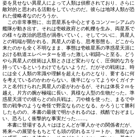
姿を見せない異星人によって人類は偵察されており、さらに
敵対的と思われる活動をしていたのだ。彼らは地球人類が恐
れた侵略者なのだろうか。
この非常事態に、出雲星系を中心とするコンソーシアムの
艦隊が動き出す。それは壱岐政府との軋轢を生み、両星系で
の様々な政治的思惑が渦巻いていく。そしてついに、異星人
との戦端が開かれる。異星人の姿も、思考形態も、どこから
来たのかも全く不明なまま、事態は壱岐星系の準惑星天涯に
おける軌道エレベーターを巡った激しい戦闘へと至る。どう
やら異星人の技術は人類とさほど変わりなく、圧倒的な力を
持っているというわけでもないようだ。だがその戦術は、時
には全く人類の常識や理解を超えたものとなり、要するに何
を考えているのかわからない。後半になってようやくガイナ
スと名付けられた異星人の姿がわかるが、それは体長２ｍを
越え、片方の腕が極端に長い、異様な人型の生物だった。準
惑星天涯での彼らとの白兵戦は、刀や槍を使った、まるで中
世の戦争のような奇怪で野蛮なものとなる。かろうじて勝利
したものの、本書の最後で明かされるのは、残酷でおぞまし
い、恐ろしく衝撃的な事実だった……。
本書に登場する人々はほとんどが軍人かその関係者だが、
将来への展望をもちとても頭の切れるエリートか、無能なの