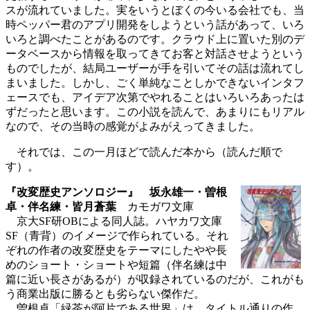
スが流れていました。実をいうとぼくの今いる会社でも、当
時ペッパー君のアプリ開発をしようという話があって、いろ
いろと調べたことがあるのです。クラウド上に置いた別のデ
ータベースから情報を取ってきてお客と対話させようという
ものでしたが、結局ユーザーが手を引いてその話は流れてし
まいました。しかし、ごく単純なことしかできないインタフ
ェースでも、アイデア次第でやれることはいろいろあったは
ずだったと思います。この小説を読んで、あまりにもリアル
なので、その当時の感覚がよみがえってきました。
それでは、この一月ほどで読んだ本から（読んだ順で
す）。
『改変歴史アンソロジー』 坂永雄一・曽根
卓・伴名練・皆月蒼葉
カモガワ文庫
京大SF研OBによる同人誌。ハヤカワ文庫
SF（青背）のイメージで作られている。それ
ぞれの作者の改変歴史をテーマにしたやや長
めのショート・ショートや短篇（伴名練は中
篇に近い長さがあるが）が収録されているのだが、これがも
う商業出版に勝るとも劣らない傑作だ。
曽根卓「緑茶が阿片である世界」は、タイトル通りの作