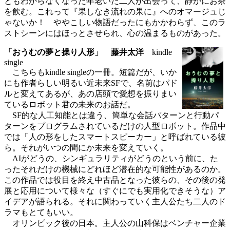
ともわからなくなった年老いた二人が出会って、静かにお茶
を飲む。これって『果しなき流れの果に』へのオマージュじ
ゃないか！ ややこしい物語だったにもかかわらず、このラ
ストシーンにはほっとさせられ、心の温まるものがあった。
「おうむの夢と操り人形」 藤井太洋
kindle
single
こちらもkindle singleの一冊。短篇だが、いか
にも作者らしい明るい近未来SFで、名前はパド
ルと変えてあるが、あの店頭で愛想を振りまい
ているロボット君の未来のお話だ。
SF的な人工知能とは違う、簡単な会話パターンと行動パ
ターンをプログラムされているだけの人型ロボット。作品中
では「人の形をしたスマートスピーカー」と呼ばれている彼
ら。それがいつの間にか未来を変えていく。
AIがどうの、シンギュラリティがどうのという前に、た
ったそれだけの機械にどれほど潜在的な可能性があるのか。
この作品では役目を終え中古品となった彼らの、その後の発
展と応用について様々な（すぐにでも実用化できそうな）ア
イデアが語られる。それに関わっていく主人公たち二人のド
ラマもとてもいい。
オリンピック後の日本。主人公の山科保はベンチャー企業