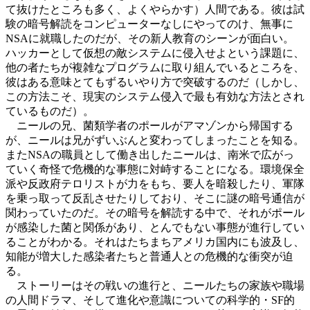
て抜けたところも多く、よくやらかす）人間である。彼は試
験の暗号解読をコンピューターなしにやってのけ、無事に
NSAに就職したのだが、その新人教育のシーンが面白い。
ハッカーとして仮想の敵システムに侵入せよという課題に、
他の者たちが複雑なプログラムに取り組んでいるところを、
彼はある意味とてもずるいやり方で突破するのだ（しかし、
この方法こそ、現実のシステム侵入で最も有効な方法とされ
ているものだ）。
ニールの兄、菌類学者のポールがアマゾンから帰国する
が、ニールは兄がずいぶんと変わってしまったことを知る。
またNSAの職員として働き出したニールは、南米で広がっ
ていく奇怪で危機的な事態に対峙することになる。環境保全
派や反政府テロリストが力をもち、要人を暗殺したり、軍隊
を乗っ取って反乱させたりしており、そこに謎の暗号通信が
関わっていたのだ。その暗号を解読する中で、それがポール
が感染した菌と関係があり、とんでもない事態が進行してい
ることがわかる。それはたちまちアメリカ国内にも波及し、
知能が増大した感染者たちと普通人との危機的な衝突が迫
る。
ストーリーはその戦いの進行と、ニールたちの家族や職場
の人間ドラマ、そして進化や意識についての科学的・SF的