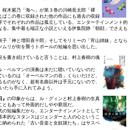
、桜木紫乃「海へ」が第３巻の川崎長太郎「裸
えばこの巻に収録された他の作品にも過去の収録
界でそれぞれの作品は孤立している。エンターテインメント的
なる。集中最も端正な小説といえる伊集院静「朝顔」でさえも
秋子「神と増田喜十郎」そしてモリミーの「宵山姉妹」となら
ツムリが街を襲うトポールの短編を思い出した。
説を書き続けていると言うことは、村上春樹の魂
ル・ベルマンの演奏は未だに聴いていないのだ
ているのは「オーベルマンの谷」くらいだけど。
るものがなく、超有名曲以外は手元にないので、
向いたら手に入れてみよう。
日』
の印象からは、ル・グィンと村上春樹の生真
こともあって外面的だしやや窮屈だ。
代の短編集だから、エンターテインメントとして
基本的なスタンスはジェンダーと人の心というこ
に納められた「古い音楽と女奴隷たち」はサスペ