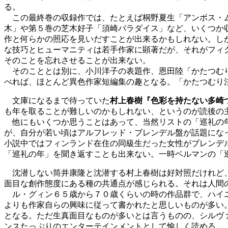
る。
この最終巻の収録作では、たとえば桐野夏生「アンボス・ム
木」や第５巻の芝木好子「須崎パラダイス」など、いくつか
作と何らかの照応を見いだすことが出来るかもしれない。し
な技巧とヒューマニティは若手作家に顕著だが、それがフィ
そのことを忘れさせることが出来ない。
そのこととは別に、小川洋子の表題作、恩田陸「かたつむり
べれば、ほとんど異色作家短編集の趣となる。「かたつむり
文庫になるまで待っていた
村上春樹『色彩を持たない多崎
も年を取ることが難しいのかもしれない、というのが読後の
他にもいくつか思うことはあって、当然リストの「巡礼の年
が、自分が若い頃はアルフレッド・ブレンデル盤が話題にな
小説中ではフィンランド在住の同級生だった女性がブレンデ
「巡礼の年」を聞き返すことも出来ない。一時ベルマンの「
沈潜しない筒井康隆と沈潜する村上春樹は好対照だけれど
面目な創作態度にある種の共通点が感じられる。それは人間
ル・グィン６５歳から７０歳くらいの時の作品群で、ハイニ
よりも作家自らの興味に従って書かれたと思しいものが多い
となる。ただ生真面目なものが多いとは言うものの、シルヴ
ンスたっぷりのエンターテインメントとして愉しく読める。