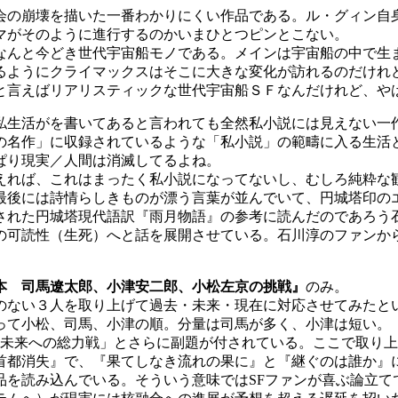
の崩壊を描いた一番わかりにくい作品である。ル・グィン自
マがそのように進行するのかいまひとつピンとこない。
んと今どき世代宇宙船モノである。メインは宇宙船の中で生
るようにクライマックスはそこに大きな変化が訪れるのだけれ
と言えばリアリスティックな世代宇宙船ＳＦなんだけれど、や
私生活がを書いてあると言われても全然私小説には見えない一
の名作」に収録されているような「私小説」の範疇に入る生活
ぱり現実／人間は消滅してるよね。
れば、これはまったく私小説になってないし、むしろ純粋な
最後には詩情らしきものが漂う言葉が並んでいて、円城塔印の
れた円城塔現代語訳『雨月物語』の参考に読んだのであろう
の可読性（生死）へと話を展開させている。石川淳のファンか
本 司馬遼太郎、小津安二郎、小松左京の挑戦』
のみ。
ない３人を取り上げて過去・未来・現在に対応させてみたと
って小松、司馬、小津の順。分量は司馬が多く、小津は短い。
・未来への総力戦」とさらに副題が付されている。ここで取り
首都消失』で、『果てしなき流れの果に』と『継ぐのは誰か』
品を読み込んでいる。そういう意味ではSFファンが喜ぶ論立て