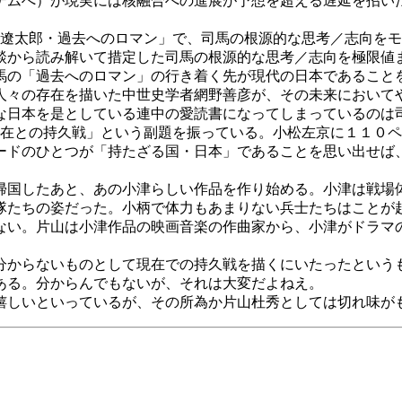
テムへ）が現実には核融合への進展が予想を超える遅延を招い
馬遼太郎・過去へのロマン」で、司馬の根源的な思考／志向を
談から読み解いて措定した司馬の根源的な思考／志向を極限値
馬の「過去へのロマン」の行き着く先が現代の日本であること
人々の存在を描いた中世史学者網野善彦が、その未来において
な日本を是としている連中の愛読書になってしまっているのは
現在との持久戦」という副題を振っている。小松左京に１１０
ードのひとつが「持たざる国・日本」であることを思い出せば
国したあと、あの小津らしい作品を作り始める。小津は戦場
隊たちの姿だった。小柄で体力もあまりない兵士たちはことが
ない。片山は小津作品の映画音楽の作曲家から、小津がドラマ
からないものとして現在での持久戦を描くにいたったという
ある。分からんでもないが、それは大変だよねえ。
しいといっているが、その所為か片山杜秀としては切れ味が