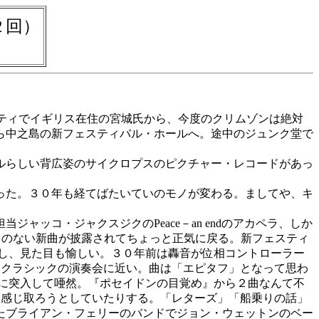
２回）
ーティでイギリス在住の宮城氏から、今度のクリムゾンは絶対
ら中之島の新フェスティバル・ホールへ。途中のジュンク堂で
ルらしい背広姿のサイクロプスのピクチャー・レコードがあっ
った。３０年も経てばたいていのモノが変わる。ましてや、キ
ッコ・ジャクスジクのPeace－an endのアカペラ、しか
とのない新曲が披露されてちょっと正気に戻る。新フェスティ
し、見た目も愉しい。３０年前は轟音が位相コントローラー
はクラシックの演奏会に近い。曲は「エピタフ」となって思わ
に突入して唖然。『ポセイドンの目覚め』から２曲なんて不
ターの違いを感じ取ろうとしていたりする。「レターズ」「船乗りの話」
たブライアン・フェリーのバンドでジョン・ウェットンのベー