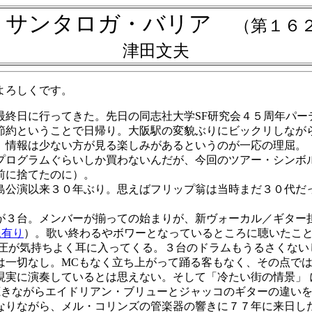
・サンタロガ・バリア
（第１６
津田文夫
よろしくです。
最終日に行ってきた。先日の同志社大学SF研究会４５周年パ
節約ということで日帰り。大阪駅の変貌ぶりにビックリしなが
。情報は少ない方が見る楽しみがあるというのが一応の理屈。
ログラムぐらいしか買わないんだが、今回のツアー・シンボ
前に捨てたのに）。
公演以来３０年ぶり。思えばフリップ翁は当時まだ３０代だ
。メンバーが揃っての始まりが、新ヴォーカル／ギター担当ジャ
像有り
）。歌い終わるやボワーとなっているところに聴いたこ
音圧が気持ちよく耳に入ってくる。３台のドラムもうるさくない
は一切なし。MCもなく立ち上がって踊る客もなく、その点で
現実に演奏しているとは思えない。そして「冷たい街の情景」 
 of Light を聴きながらエイドリアン・ブリューとジャッコのギ
なりながら、メル・コリンズの管楽器の響きに７７年に来日し