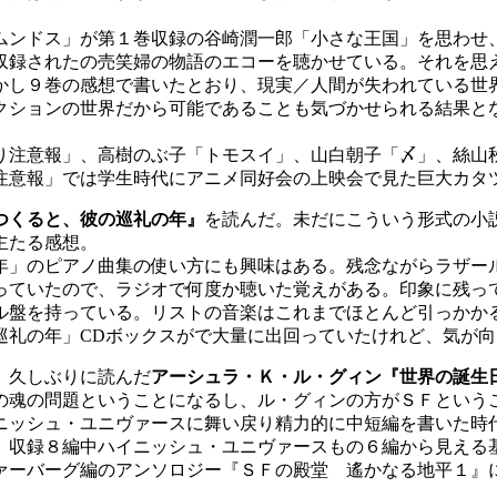
ンドス」が第１巻収録の谷崎潤一郎「小さな王国」を思わせ
収録されたの売笑婦の物語のエコーを聴かせている。それを思
かし９巻の感想で書いたとおり、現実／人間が失われている世
クションの世界だから可能であることも気づかせられる結果と
注意報」、高樹のぶ子「トモスイ」、山白朝子「〆」、絲山
注意報」では学生時代にアニメ同好会の上映会で見た巨大カタ
つくると、彼の巡礼の年』
を読んだ。未だにこういう形式の小
主たる感想。
」のピアノ曲集の使い方にも興味はある。残念ながらラザー
っていたので、ラジオで何度か聴いた覚えがある。印象に残っ
ル盤を持っている。リストの音楽はこれまでほとんど引っかか
巡礼の年」CDボックスがで大量に出回っていたけれど、気が
、久しぶりに読んだ
アーシュラ・Ｋ・ル・グィン『世界の誕生
の魂の問題ということになるし、ル・グィンの方がＳＦという
ッシュ・ユニヴァースに舞い戻り精力的に中短編を書いた時
。収録８編中ハイニッシュ・ユニヴァースもの６編から見える
ァーバーグ編のアンソロジー『ＳＦの殿堂 遙かなる地平１』