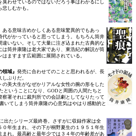
を臭わせているのではないだろう事はわかるにし
ら悲しむかも。
、ある意味古めかしくある意味驚異的でもあっ
時代がかっていると思ってしまう。もちろん筒井
間違いない。そして大量に注ぎ込まれた古典的な
には筒井康隆は老大家であり、東浩紀の解説が筒
ンはますます広範囲に展開されている。
の領域』
発売に合わせてのことと思われるが、長
久しぶりだ。
トの美大生がなぜかリアルな女性の腕の形をした
たということになり、GODと周囲の人間たちと
警察署それに裁判所での会話劇としてなりたって
を書いてしまう筒井康隆の心意気はやはり感動的と
に出たシリーズ最終巻。さすがに収録作家は全
５０年生まれ、その下が桐野夏生の１９５１年生
生まれ。最高齢と最年少では３４年の年齢差があ