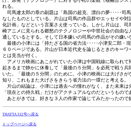
げ、原発（テクノロジー）に対する小松の楽観（核融合シス
れる。
司馬遼太郎の章の副題は「島国の超克、漂白の夢･････司
なしたものとしている。片山は司馬の作品群やエッセイや対
化計画」などという言葉さえ使っている。しかし片山は、司
崎アニメに見られる郷愁のテクノロジーや中世社会の自由な
通しているとする。そして日本嫌いの司馬の作品がその嫌い
最後の小津には「持たざる国の省力法･････小津安二郎・
６０ページである。片山が日本近代史を論じるときのキーワ
とは見当が付く。
アメリカ映画にあこがれていた小津は中国戦線に取られて帰
起きるまで静かに休養して「最後の５分間」を必死で戦う兵
いた。「最後の５分間」のために。小津の映画には大げさが
知り、これもまた大げさをきらう省力法の一環だと考える。
片山の結論は、小津には過去への憧れがなく、また未来は分
「現在との持久戦」だけがアクチュアルなのだというもので
あとがきでは、好きな３人の作家で論じてみたかったので嬉
THATTA 332号へ戻る
トップページへ戻る