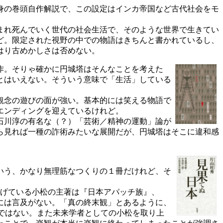
身の巻頭自作解説で、この設定はインカ帝国など古代社会をモ
まれ死んでいく世代の社会生活で、そのような世界で生きてい
ど。限定された視野の中での物語はきちんと書かれているし、
はり古めかしさは否めない。
作。そりゃ確かに円城塔はそんなことを考えた
とはいえない。そういう意味で「生活」している
観念の遊びの面が強い。基本的には笑える物語で
エンディングを迎えているけれど。
石川淳の有名な（？）「芸術／精神の運動」論が
ら見れば一種の詐術みたいな展開だが、円城塔はそこに違和感
いう、かなり無理筋なつくりの１冊だけれど、そ
上げている小松の主著は『日本アパッチ族』、
には言及がない。「真の終末観」とあるように、
ではない。また未来学者としての小松を取り上