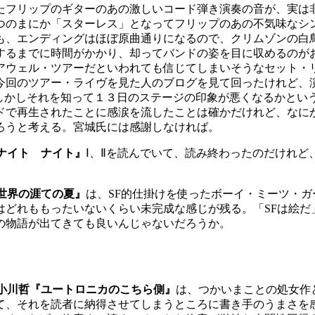
たフリップのギターのあの激しいコード弾き演奏の音が、実は
つのまにか「スターレス」となってフリップのあの不気味なシ
も、エンディングはほぼ原曲通りになるので、クリムゾンの白
するまでに時間がかかり、却ってバンドの姿を目に収めるのが
ウェル・ツアーだといわれても信じてしまいそうなセット・
ー・ライヴを見た人のブログを見て回ったけれど、演奏曲目に関しては
だった。しかしそれを知って１３日のステージの印象が悪くなるかと
で再生されたことに感涙を流したことは確かだけれど、なに
ろうと考える。宮城氏には感謝しなければ。
ナイト ナイト』
Ⅰ、Ⅱを読んでいて、読み終わったのだけれ
世界の涯ての夏』
は、SF的仕掛けを使ったボーイ・ミーツ・
はどれももったいないくらい未完成な感じが残る。「SFは絵だ
の物語が出てきても良いんじゃないだろうか。
小川哲『ユートロニカのこちら側』
は、つかいまことの処女作
て、それを読者に納得させてしまうところに書き手のうまさを