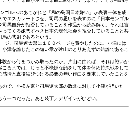
たことで、楽観が本当に楽観に終わってしまったことが強調さ
モンゴルへのあこがれと「和の島国日本嫌い」が表裏一体を成
までエスカレートさせ、司馬の思いを表すのに「日本モンゴル
を司馬自身が拒否していることを作品から読み解く。それは宮
やってくる嫌悪すべき日本の現代社会を拒否していることと共
司馬の悲劇であるという。
ページ、司馬遼太郎に１６０ページを費やしたのに、小津には
、小津を論じたこの短い章が片山のとりあえずの結論であるこ
体験から何をつかみ取ったのか。片山に由れば、それは戦いが
起こるまでは、じっと不機嫌な顔をして体を休め持久戦をして
の感情と直接結びつける必要の無い作曲を要求していたことを
もので、小松左京と司馬遼太郎の敗北に対して小津が描いた
もう一つだった。あと装丁／デザインがひどい。