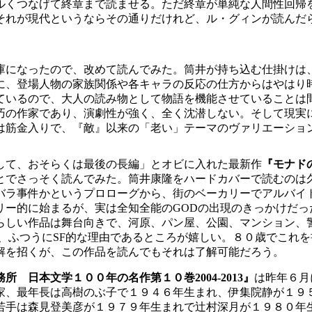
ルくつなげて終章まで読ませる。ただ終章が単純な人間性回帰
それが現代というならその通りだけれど、ル・グィンが読んだ
庫になったので、改めて読んでみた。筒井が持ち込む仕掛けは
に、登場人物の家族関係や各キャラの反応の仕方からはやはり
ているので、大人の読み物として物語を機能させていることは
巧の作家であり、演劇性が強く、全く沈潜しない。そして現実
は筋金入りで、『敵』以来の「老い」テーマのヴァリエーショ
して、おそらくは最後の長編」とオビに入れた最新作
『モナド
とでさっそく読んでみた。筒井康隆をハードカバーで読むのは
ラ事件かというプロローグから、街のベーカリーでアルバイ
ー的に始まるが、実は全知全能のGODの出現のきっかけだっ
らしい作品は舞台向きで、河原、パン屋、公園、マンション、
、ふつうにSF的な理由であるところが嬉しい。８０歳でこれ
解を招くが、この作品を読んでもそれは了解可能だろう。
日本文学１００年の名作第１０巻2004-2013』
は昨年６月
家、最年長は高樹のぶ子で１９４６年生まれ、伊集院静が１９
若手は森見登美彦が１９７９年生まれで辻村深月が１９８０年