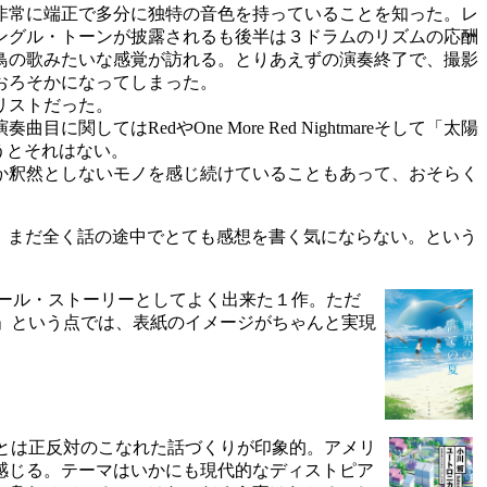
非常に端正で多分に独特の音色を持っていることを知った。レ
ングル・トーンが披露されるも後半は３ドラムのリズムの応酬
鳥の歌みたいな感覚が訪れる。とりあえずの演奏終了で、撮影
おろそかになってしまった。
リストだった。
RedやOne More Red Nightmareそして「太陽
いうとそれはない。
か釈然としないモノを感じ続けていることもあって、おそらく
ど、まだ全く話の途中でとても感想を書く気にならない。という
ガール・ストーリーとしてよく出来た１作。ただ
」という点では、表紙のイメージがちゃんと実現
とは正反対のこなれた話づくりが印象的。アメリ
感じる。テーマはいかにも現代的なディストピア