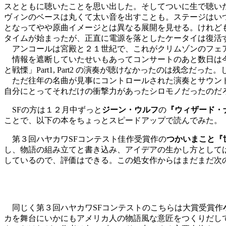
スとともに聴いたことを思い出した。そしてついに生で聴い
ヴィンのベースは丸くて太い音を出すことも。ステージはい
となってやや原曲イメージとは異なる展開を見せる。けれど
タイムが始まったが、正直に電源を落としたケータイは復活
アンコールは宮殿と２１世紀で、これがクリムゾンのフェア
情報を遮断していたせいもあってコンサートのあと数日は今回のツア
と戦慄」Part1, Part2 の演奏が聴けなかったのは残念
ただ往年の名曲が見事にコントロールされた演奏とサウンド
自分にとってそれだけの衝撃力があったシロモノだったのだ
SFの方は１２月中ずっと
ジーン・ウルフ
の
『ウィザード・
ことで、以下の本をちょっとスピードアップで読んでみた。
第３回ハヤカワSFコンテスト佳作受賞作の
つかいまこと『
し、物語の組み立てと書き込み、アイデアの生かし方として
しているので、評価はできる。この処女作からはまだまだ次
同じく第３回ハヤカワSFコンテストのこちらは大賞受賞作
カを舞台にいかにもアメリカ人の物語風な意匠をつくりだし