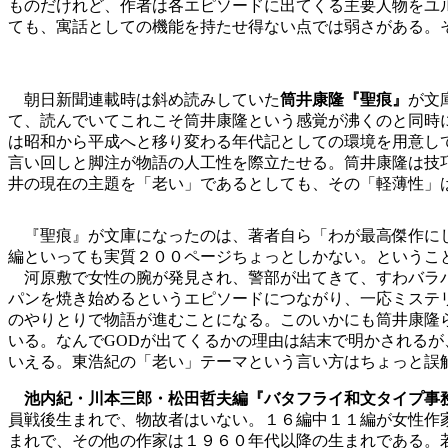
ものだけれど、作者は各エピソードに出てくる主要人物をユ
ても、寓話としての機能を持たせ得ない点では弱さがある。
朝日新聞連載時は斜め読みしていた
筒井康隆『聖痕』
が文
て、読んでいてこれこそ筒井康隆という感覚が沸くのと同時
は昭和から平成へと移り変わる年代記としての環境を用意し
言い回しと脚注が物語の人工性を際立たせる。筒井康隆は技
井の現在の主題を「老い」であるとしても、その「軽薄性」
『聖痕』が文庫になったのは、著者自ら「わが最高傑作に
編といっても実質２００ページちょっとしかない。というこ
河原敷で女性の腕が発見され、警部が出てきて、すわバラバ
パンを焼き始めるというエピソードにつながり、一応ミステリ
のやりとりで物語が進むことになる。このいかにも筒井康隆
いる。なんでGODが出てくるかの理由は結末で明かされるが
いえる。東浩紀の「老い」テーマという言い方はちょっと誤
池内紀・川本三郎・松田哲夫編『バタフライ和文タイプ事務所 
員戦後生まれで、物故者はいない。１６編中１１編が女性作
まれで、その他の作家は１９６０年代以降の生まれである。