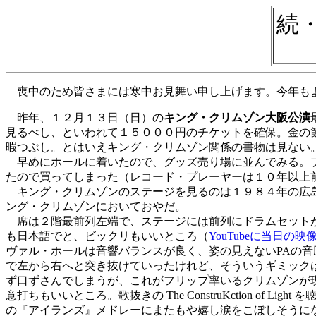
続
喪中のため皆さまには寒中お見舞い申し上げます。今年も
昨年、１２月１３日（日）の
キング・クリムゾン大阪公演
見るべし、といわれて１５０００円のチケットを確保。金の
暇つぶし。とはいえキング・クリムゾン関係の書物は見ない
早めにホールに着いたので、グッズ売り場に並んでみる。プ
たので買ってしまった（レコード・プレーヤーは１０年以上
キング・クリムゾンのステージを見るのは１９８４年の広島
ング・クリムゾンにおいておやだ。
席は２階最前列左端で、ステージには前列にドラムセットが３台
も日本語でと、ビックリもいいところ（
YouTubeに当日の映
ヴァル・ホールは音響バランスが良く、姿の見えないPAの
で左から右へと突き抜けていったけれど、そういうギミック
ず口ずさんでしまうが、これがフリップ率いるクリムゾンが
意打ちもいいところ。歌抜きの The ConstruKction
の『アイランズ』メドレーにまたもや嬉し涙をこぼしそうに