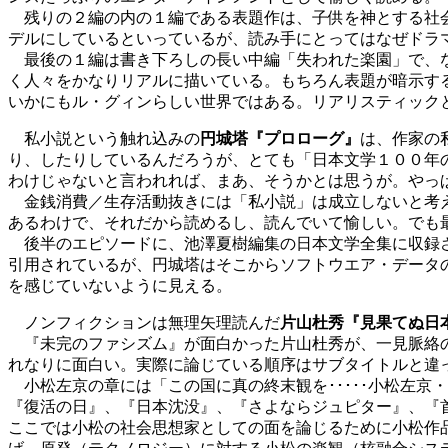
残りの２編の内の１編である表題作は、子供を神とする社会
デルにしているといっているが、読み手にとってはなぜドラ
最後の１編は書き下ろしの長い中編「失われた楽園」で、な
く人々をかなりリアルに描いている。もちろん表題が暗示す
いかにもル・グィンらしい世界ではある。リアリスティック
私小説という触れ込みの
円城塔『プロローグ』
は、作家の
り、したりしているんだろうが、とても「日本文学１００年
わけじゃないと言われれば、まあ、そうかとは思うが。やっ
金銭消費／生存活動抜きには「私小説」は成立しないと考え
あるわけで、それだから読めるし、読んでいて愉しい。でも
後半のエピソードに、池澤夏樹編集の日本文学全集に収録さ
引用されているが、円城塔はそこからソフトウエア・データ
を感じていないように見える。
ノンフィクションは無理矢理読んだ
片山杜秀『見果てぬ日
『未完のファシズム』が面白かった片山杜秀が、一見脈絡の
れなりに面白い。実際に論じている順序はサブタイトルと違
小松左京の章には「この国に真の終末観を･････小松左京
『復活の日』、『日本沈没』、『さよならジュピター』、『
ここでは小松の社会思想家としての面を論じるために小松作