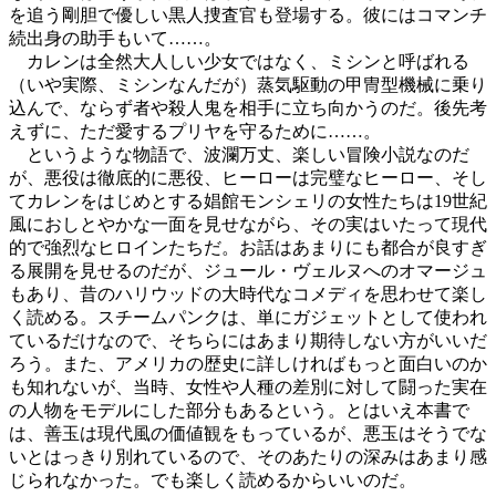
を追う剛胆で優しい黒人捜査官も登場する。彼にはコマンチ
続出身の助手もいて……。
カレンは全然大人しい少女ではなく、ミシンと呼ばれる
（いや実際、ミシンなんだが）蒸気駆動の甲冑型機械に乗り
込んで、ならず者や殺人鬼を相手に立ち向かうのだ。後先考
えずに、ただ愛するプリヤを守るために……。
というような物語で、波瀾万丈、楽しい冒険小説なのだ
が、悪役は徹底的に悪役、ヒーローは完璧なヒーロー、そし
てカレンをはじめとする娼館モンシェリの女性たちは19世紀
風におしとやかな一面を見せながら、その実はいたって現代
的で強烈なヒロインたちだ。お話はあまりにも都合が良すぎ
る展開を見せるのだが、ジュール・ヴェルヌへのオマージュ
もあり、昔のハリウッドの大時代なコメディを思わせて楽し
く読める。スチームパンクは、単にガジェットとして使われ
ているだけなので、そちらにはあまり期待しない方がいいだ
ろう。また、アメリカの歴史に詳しければもっと面白いのか
も知れないが、当時、女性や人種の差別に対して闘った実在
の人物をモデルにした部分もあるという。とはいえ本書で
は、善玉は現代風の価値観をもっているが、悪玉はそうでな
いとはっきり別れているので、そのあたりの深みはあまり感
じられなかった。でも楽しく読めるからいいのだ。