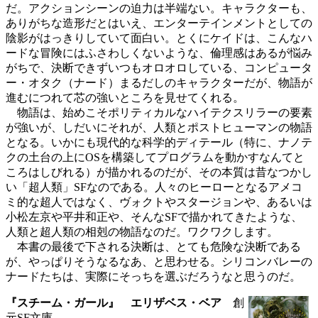
だ。アクションシーンの迫力は半端ない。キャラクターも、
ありがちな造形だとはいえ、エンターテインメントとしての
陰影がはっきりしていて面白い。とくにケイドは、こんなハ
ードな冒険にはふさわしくないような、倫理感はあるが悩み
がちで、決断できずいつもオロオロしている、コンピュータ
ー・オタク（ナード）まるだしのキャラクターだが、物語が
進むにつれて芯の強いところを見せてくれる。
物語は、始めこそポリティカルなハイテクスリラーの要素
が強いが、しだいにそれが、人類とポストヒューマンの物語
となる。いかにも現代的な科学的ディテール（特に、ナノテ
クの土台の上にOSを構築してプログラムを動かすなんてと
ころはしびれる）が描かれるのだが、その本質は昔なつかし
い「超人類」SFなのである。人々のヒーローとなるアメコ
ミ的な超人ではなく、ヴォクトやスタージョンや、あるいは
小松左京や平井和正や、そんなSFで描かれてきたような、
人類と超人類の相剋の物語なのだ。ワクワクします。
本書の最後で下される決断は、とても危険な決断である
が、やっぱりそうなるなあ、と思わせる。シリコンバレーの
ナードたちは、実際にそっちを選ぶだろうなと思うのだ。
『スチーム・ガール』 エリザベス・ベア
創
元SF文庫