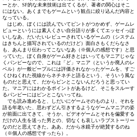
ーとか、SF的な未来技術は出てくるが、著者の関心はそこ
にはない。あくまでもゲームという観点に絞り込んだ内容と
なっている。
はじめ、ぼくには読んでいてピントがつかめず、ゲームレ
ビューというには素人くさい自分語りが多くてエッセイっぽ
いしなあ、だいたいレビューされているゲームの（システム
はきちんと描写されているのだけど）面白さもくだらなさ
も、あんまり伝わってこないなあ（※個人の感想です）と思
っていた。ぼく自身がゲーム好きとはいってもマニアじゃな
くパンピーなので、これは「ど」マニア（というか廃人のレ
ベル）が一般ピープルには評価されなかったゲームを、すご
くひねくれた視線からネチネチと語るという、そういう風な
ものだと思えて、だからピンとこないんだろうと思ってい
た。マニアにはわかるポイントがあるけど、そこをスルーす
るパンピーにはピンとこないってね。
でも読み進めると、しだいにゲームそのものより、それを
語る年老いた、思わずどん引きするようなゲームマニアの姿
が前面に出てきて、そうか、ビデオゲームとそれを偏愛する
だけの人生を送った男との、切なくも哀しいラブストーリー
なのだと思えてきた。ああ、だから水鏡子が絶賛するのね
（※個人の感想ですったら）。