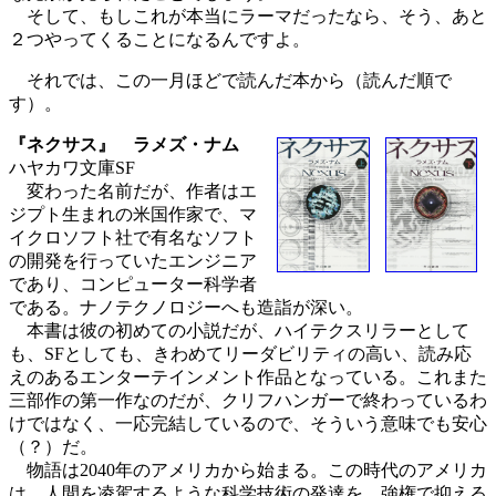
そして、もしこれが本当にラーマだったなら、そう、あと
２つやってくることになるんですよ。
それでは、この一月ほどで読んだ本から（読んだ順で
す）。
『ネクサス』 ラメズ・ナム
ハヤカワ文庫SF
変わった名前だが、作者はエ
ジプト生まれの米国作家で、マ
イクロソフト社で有名なソフト
の開発を行っていたエンジニア
であり、コンピューター科学者
である。ナノテクノロジーへも造詣が深い。
本書は彼の初めての小説だが、ハイテクスリラーとして
も、SFとしても、きわめてリーダビリティの高い、読み応
えのあるエンターテインメント作品となっている。これまた
三部作の第一作なのだが、クリフハンガーで終わっているわ
けではなく、一応完結しているので、そういう意味でも安心
（？）だ。
物語は2040年のアメリカから始まる。この時代のアメリカ
は、人間を凌駕するような科学技術の発達を、強権で抑える