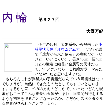
内 輪
第３２７回
大野万紀
今年の10月、太陽系外から飛来した
小
惑星状天体「オウムアムア」
（ハワイ語
で「遠方から来た使者」の意味だそうだ
けど、いいにくい）。長さ400m、幅40m
ほどの極端に細長い金属質の天体だっ
て、SFファンなら、これ絶対ラーマみた
いなやつだと思いますよね。
もちろんこれが異星人の宇宙船だなんていう可能性はない
でしょうが、自然にできたものだとしてもすごいと思いま
す。はるかな昔、ベガの方向のどこかで、いったいどんな現
象がおこってこんな細長い天体が生まれ、恒星間飛行をする
ような初速を得ることになったのか。さぞかしスペクタクル
な光景が見られたことでしょう。