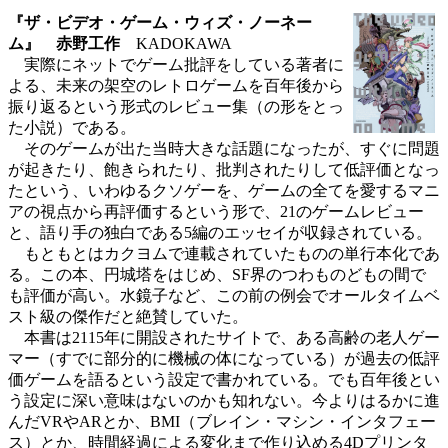
『ザ・ビデオ・ゲーム・ウィズ・ノーネー
ム』 赤野工作
KADOKAWA
実際にネットでゲーム批評をしている著者に
よる、未来の架空のレトロゲームを百年後から
振り返るという形式のレビュー集（の形をとっ
た小説）である。
そのゲームが出た当時大きな話題になったが、すぐに問題
が起きたり、飽きられたり、批判されたりして低評価となっ
たという、いわゆるクソゲーを、ゲームの全てを愛するマニ
アの視点から再評価するという形で、21のゲームレビュー
と、語り手の独白である5編のエッセイが収録されている。
もともとはカクヨムで連載されていたものの単行本化であ
る。この本、円城塔をはじめ、SF界のつわものどもの間で
も評価が高い。水鏡子など、この前の例会でオールタイムベ
スト級の傑作だと絶賛していた。
本書は2115年に開設されたサイトで、ある高齢の老人ゲー
マー（すでに部分的に機械の体になっている）が過去の低評
価ゲームを語るという設定で書かれている。でも百年後とい
う設定に深い意味はないのかも知れない。今よりはるかに進
んだVRやARとか、BMI（ブレイン・マシン・インタフェー
ス）とか、時間経過による変化まで作り込める4Dプリンタ