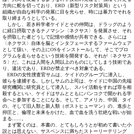
方向に舵を切っており、ERD（新型リスク対策局）という
組織が自由な科学の発展に目を光らせ、時には暴力でそれを
取り締まろうとしている。
しかし、若き科学者ケイドとその仲間は、ドラッグのよう
に経口摂取できるナノマシン〈ネクサス〉を発展させ、それ
を摂取した者どうしで記憶や感情が共有できる、さらには
〈ネクサス〉自体を脳とインタフェースするファームウェア
として扱い、その上にOSをインストールして、そこでプロ
グラムを走らせるという技術を開発する。それが〈ネクサス
５〉だ。これは人間を人間以上のものにしてしまう技術であ
り、違法であり、ERDが禁止すべき対象である。
ERDの女性捜査官サムは、ケイドのグループに潜入し、
彼らを逮捕する。しかしサムの上司は、ケイドに中国の先端
研究機関に研究員として潜入し、スパイ活動をすれば罪を相
殺するといい、ケイドはサムとともにバンコクで開かれる学
会へと参加することになる。そして、アメリカ、中国、タイ
の、そして旧人類と新人類（ポストヒューマン）の、進歩と
抑圧と、倫理と未来をかけた、血で血を洗う壮絶な戦いが始
まる……。
まず驚くのは、本書の、とてもしろうとが初めて書いた小
説とは思えない、サスペンスに満ちたストーリーテリング