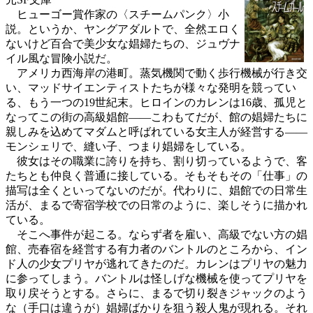
ヒューゴー賞作家の〈スチームパンク〉小
説。というか、ヤングアダルトで、全然エロく
ないけど百合で美少女な娼婦たちの、ジュヴナ
イル風な冒険小説だ。
アメリカ西海岸の港町。蒸気機関で動く歩行機械が行き交
い、マッドサイエンティストたちが様々な発明を競ってい
る、もう一つの19世紀末。ヒロインのカレンは16歳、孤児と
なってこの街の高級娼館――こわもてだが、館の娼婦たちに
親しみを込めてマダムと呼ばれている女主人が経営する――
モンシェリで、縫い子、つまり娼婦をしている。
彼女はその職業に誇りを持ち、割り切っているようで、客
たちとも仲良く普通に接している。そもそもその「仕事」の
描写は全くといってないのだが。代わりに、娼館での日常生
活が、まるで寄宿学校での日常のように、楽しそうに描かれ
ている。
そこへ事件が起こる。ならず者を雇い、高級でない方の娼
館、売春宿を経営する有力者のバントルのところから、イン
ド人の少女プリヤが逃れてきたのだ。カレンはプリヤの魅力
に参ってしまう。バントルは怪しげな機械を使ってプリヤを
取り戻そうとする。さらに、まるで切り裂きジャックのよう
な（手口は違うが）娼婦ばかりを狙う殺人鬼が現れる。それ