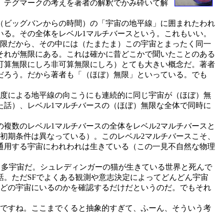
、テグマークの考えを著者の解釈でかみ砕いて解
（ビッグバンからの時間）の「宇宙の地平線」に囲まれたわれ
いる。その全体をレベル1マルチバースという。これもいい。
限だから、その中には（たまたま）この宇宙とまったく同一
それが無限にある。これは確かに昔どこかで聞いたことのある
可算無限にしろ非可算無限にしろ）とても大きい概念だ。著者
だろう。だから著者も「（ほぼ）無限」といっている。でも
度による地平線の向こうにも連続的に同じ宇宙が（ほぼ）無
た話）、レベル1マルチバースの（ほぼ）無限な全体で同時に
複数のレベル1マルチバースの全体をレベル2マルチバースと
初期条件は異なっている）。このレベル2マルチバースこそ、
通用する宇宙にわれわれは生きている（この一見不自然な物理
る多宇宙だ。シュレディンガーの猫が生きている世界と死んで
。ただSFでよくある観測や意志決定によってどんどん宇宙
がどの宇宙にいるのかを確認するだけだというのだ。でもそれ
ですね。ここまでくると抽象的すぎて、ふーん、そういう考