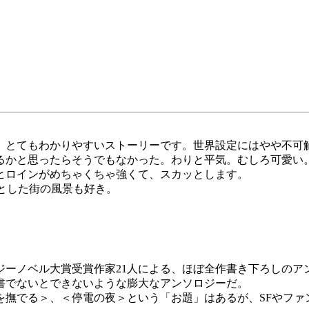
とてもわかりやすいストーリーです。世界設定にはやや不可
かと思ったらそうでもなかった。わりと平気。むしろ可愛い
ヒロインがめちゃくちゃ強くて、スカッとします。
とした街の風景も好き。
。
ノベル大賞受賞作家21人による、ほぼ全作書き下ろしのアンソ
書でないとできないような膨大なアンソロジーだ。
撫でる＞、＜停電の夜＞という「お題」はあるが、SFやファ