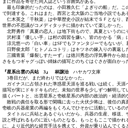
まに作品を寄せた同人誌という雰囲気がある。
最も印象的だったのは、小田雅久仁「よぎりの船」だ。この
で到達する。これはまた、西宮と北大阪のご当地小説でもあ
仁木英之「千秋楽」は中華歴史小説が結末でＳＦとなり、西
世界の不思議がコメディタッチに描かれていて楽しかった。
北野勇作「真夏の恋人」は地下街もので、真夏というのにぞ
沢村凜「優しい手」は村の因習を嫌い、皆のかかる「病」に
涼元悠一の「白い車」はSFでもファンタジーでもないが、
日野俊太郎「ヒトノムコトリ」はキツネの嫁入りの裏返しだ
三國青葉「爆裂しすたーず」は徳川秀忠の浮気事件から始ま
さをもつギャグっぽい姉妹の描写とのちぐはぐさが面白かっ
『星系出雲の兵站 3』 林譲治
ハヤカワ文庫
3巻目だが、まだ終わりではなかった。
ガイナスに占領された準惑星天涯を巡る戦いは続く。天涯へ
描写が実にドキドキものだ。未知の世界を少しずつ解明して
描くパートと、出雲星系と壱岐星系の内部の政治的・経済的
敗戦の責任を取る形で閑職に去った火伏少将は、後任の真面
壱岐の兵器産業の再編をもくろんでひそかに活動しているの
タイトルに兵站とあるぐらいだから、兵器の生産、移送、サ
説と呼ばれるものに近いものとなる。もっともここで描かれ
に、より近代的な経営手法を携えて、外資が乗り込んでくる