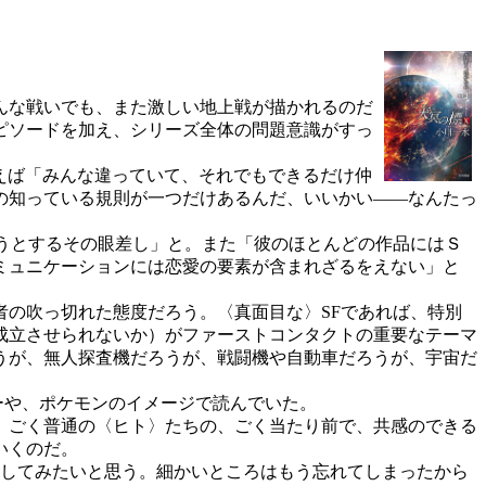
んな戦いでも、また激しい地上戦が描かれるのだ
ピソードを加え、シリーズ全体の問題意識がすっ
えば「みんな違っていて、それでもできるだけ仲
の知っている規則が一つだけあるんだ、いいかい――なんたっ
うとするその眼差し」と。また「彼のほとんどの作品にはＳ
ミュニケーションには恋愛の要素が含まれざるをえない」と
の吹っ切れた態度だろう。〈真面目な〉SFであれば、特別
成立させられないか）がファーストコンタクトの重要なテーマ
うが、無人探査機だろうが、戦闘機や自動車だろうが、宇宙だ
ーや、ポケモンのイメージで読んでいた。
）ごく普通の〈ヒト〉たちの、ごく当たり前で、共感のできる
いくのだ。
してみたいと思う。細かいところはもう忘れてしまったから