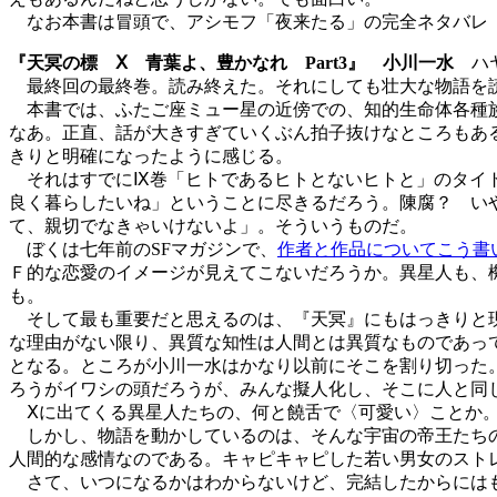
なお本書は冒頭で、アシモフ「夜来たる」の完全ネタバレ（
『天冥の標 Ⅹ 青葉よ、豊かなれ Part3』 小川一水
ハヤ
最終回の最終巻。読み終えた。それにしても壮大な物語を読
本書では、ふたご座ミュー星の近傍での、知的生命体各種族
なあ。正直、話が大きすぎていくぶん拍子抜けなところもあ
きりと明確になったように感じる。
それはすでにⅨ巻「ヒトであるヒトとないヒトと」のタイト
良く暮らしたいね」ということに尽きるだろう。陳腐？ い
て、親切でなきゃいけないよ」。そういうものだ。
ぼくは七年前のSFマガジンで、
作者と作品についてこう書
Ｆ的な恋愛のイメージが見えてこないだろうか。異星人も、
も。
そして最も重要だと思えるのは、『天冥』にもはっきりと現
な理由がない限り、異質な知性は人間とは異質なものであっ
となる。ところが小川一水はかなり以前にそこを割り切った
ろうがイワシの頭だろうが、みんな擬人化し、そこに人と同
Ⅹに出てくる異星人たちの、何と饒舌で〈可愛い〉ことか。P
しかし、物語を動かしているのは、そんな宇宙の帝王たちの
人間的な感情なのである。キャピキャピした若い男女のスト
さて、いつになるかはわからないけど、完結したからにはも