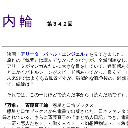
内 輪
第３４２回
映画
「アリータ バトル・エンジェル」
を見てきました。
原作の『銃夢』は読んでなかったのですが、全然問題なし。
アリータがマンガみたいに大きな目をしていて、違和感ある
とにかくバトルシーンがスピード感あってかっこ良くて、
未来SFではよくある風景ですが、破滅的な戦争後の、雑然
で、続編は？
それでは、この一月ほどで読んだ本から（読んだ順です）
『万象』 斉藤直子編
惑星と口笛ブックス
惑星と口笛ブックスから電書で出版された、日本ファンタジー
録されている。さらに斉藤直子の「まとめ人日記」つき。電
一応＜恋人たち＞、＜働く人々＞、＜幻想博物誌＞、＜象を