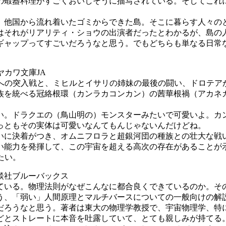
の蝦蟇料理がすごくおいしそうに描写されている。そしてこれ
他国から流れ着いたゴミからできた島。そこに暮らす人々の
はそれがリアリティ・ショウの出演者だったとわかるが、島の
ギャップってすごいだろうなと思う。でもどちらも単なる日常
カワ文庫JA
アへの突入戦と、ミヒルとイサリの姉妹の最後の闘い、ドロテ
）族を統べる冠絡根環（カンラカコンカン）の茜華根禍（アカネ
。ドラクエの（鳥山明の）モンスターみたいで可愛いよ。カ
っともその実体は可愛いなんてもんじゃないんだけどね。
に決着がつき、オムニフロラと超銀河団の種族との壮大な戦
い能力を発揮して、この宇宙を超える高次の存在があることが
たい。
社ブルーバックス
いる。物理法則がなぜこんなに都合良くできているのか。そ
う、「弱い」人間原理とマルチバースについての一般向けの解
ろうなと思う。著者は東大の物理学教授で、宇宙物理学、特
どとストレートに本音を吐露していて、とても親しみが持てる