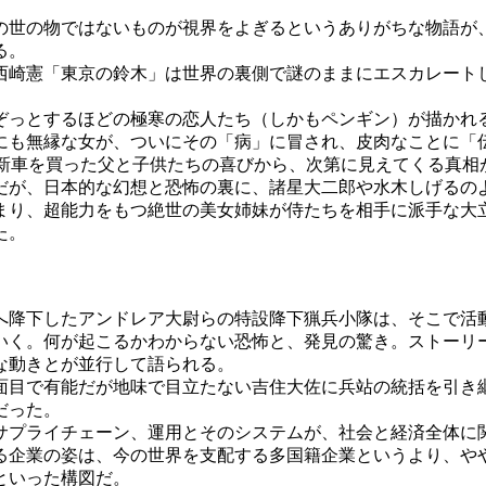
世の物ではないものが視界をよぎるというありがちな物語が
る。
崎憲「東京の鈴木」は世界の裏側で謎のままにエスカレート
っとするほどの極寒の恋人たち（しかもペンギン）が描かれ
も無縁な女が、ついにその「病」に冒され、皮肉なことに「
新車を買った父と子供たちの喜びから、次第に見えてくる真相
が、日本的な幻想と恐怖の裏に、諸星大二郎や水木しげるの
り、超能力をもつ絶世の美女姉妹が侍たちを相手に派手な大
た。
降下したアンドレア大尉らの特設降下猟兵小隊は、そこで活
いく。何が起こるかわからない恐怖と、発見の驚き。ストーリ
な動きとが並行して語られる。
目で有能だが地味で目立たない吉住大佐に兵站の統括を引き
だった。
プライチェーン、運用とそのシステムが、社会と経済全体に
る企業の姿は、今の世界を支配する多国籍企業というより、や
といった構図だ。