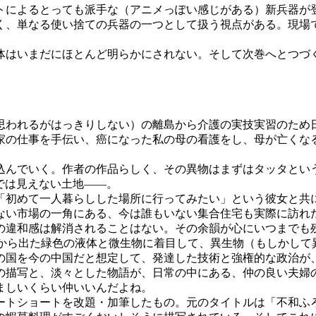
によるとっても派手な（アニメっぽい感じがある）新兵器が
く、単なる使い捨ての兵器の一つとして扱う視点がある。現場
はいまだにほとんど明らかにされない。そして次巻へとつづ
われるがはっきりしない）の離島から介護の実技実習のため
家の仕事を手伝い、癌になった私の母の看護をし、母が亡くな
んでいく。作者の作品らしく、その異物はまずはタッタとい
プでは見えない土地――。
初めて一人暮らしした場所に行ってみたい」という彼女と共
ない市場の一角にある、今は誰もいない集合住宅も実際に訪れ
の違和感は解消されることはない。その余韻が心にいつまでも
から出た緑色の液体と微生物に着目して、異生物（もしかして
の国を今の中国だと想定して、発達した技術と強権的な政治が
の描写と、淡々とした物語が、日常の中にある、仲の良い夫婦
ましいくらい仲いいんだよね。
トショートを改題・加筆したもの。元のタイトルは「不和ふろ