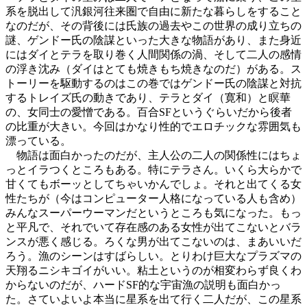
系を脱出して汎銀河往来圏で自由に新たな暮らしをすること
なのだが、その背後には氏族の過去やこの世界の成り立ちの
謎、ゲンドー氏の陰謀といった大きな物語があり、また身近
にはダイとテラを取り巻く人間関係の渦、そして二人の感情
の浮き沈み（ダイはとても焼きもち焼きなのだ）がある。ス
トーリーを駆動するのはこの巻ではゲンドー氏の陰謀と対抗
するトレイズ氏の動きであり、テラとダイ（寛和）と瞑華
の、女同士の愛憎である。百合SFというぐらいだから後者
の比重が大きい。今回はかなり性的でエロチックな雰囲気も
漂っている。
物語は面白かったのだが、主人公の二人の関係性にはちょ
っとイラつくところもある。特にテラさん。いくら大らかで
甘くてもボーッとしてちゃいかんでしょ。それと出てくる女
性たちが（今はコンピューター人格になっている人も含め）
みんなスーパーウーマンだというところも気になった。もっ
と平凡で、それでいて存在感のある女性が出てこないとバラ
ンスが悪く感じる。ろくな男が出てこないのは、まあいいだ
ろう。漁のシーンはすばらしい。とりわけ巨大なプラズマの
天翔るニシキゴイがいい。粘土というのが相変わらず良くわ
からないのだが、ハードSF的な宇宙漁の説明も面白かっ
た。さていよいよ本当に星系を出て行く二人だが、この星系