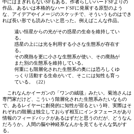
中にはまぎれもないSFもある。作者らしいハードSFよりの
作品、あるいは本格的なハードSFに発展する原型のよう
な、アイデアやイメージのスケッチで、そういうものはでき
れば長い形でも読みたいと思った。例えばこんな作品。
遠い恒星からの光がその惑星の生命を維持してい
る。
惑星の上には光を利用する小さな生態系が存在す
る。
その廃熱を更に小さな生態系が使い、その廃熱が
また別の生態系を維持している。
何重にも階層化された生態系の奥には恐ろしくゆ
っくり活動する生命がいて、そこには知性も育っ
ている。（22）
これなんかイーガンの「ワンの絨毯」みたい。菊池さんは
専門家だけど、こういう階層化された生態系みたいなもの
で、あるレイヤーに創発的に知性が宿るという時、実際はそ
れぞれの階層は独立しておらず相互にインタフェースがあり
情報のフィードバックがあるはずだと思うのだが、どうなん
だろうか。人間の脳や神経系なんかを見てもそんな気がす
る。