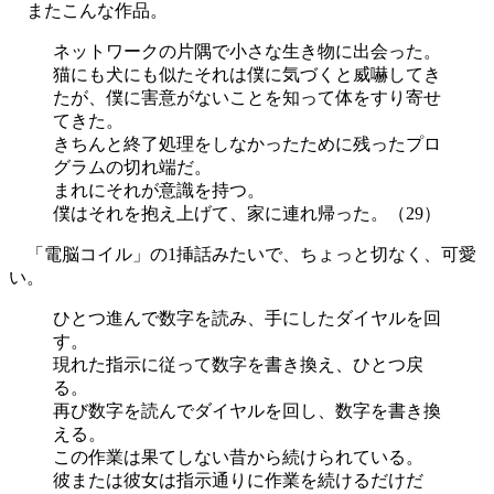
またこんな作品。
ネットワークの片隅で小さな生き物に出会った。
猫にも犬にも似たそれは僕に気づくと威嚇してき
たが、僕に害意がないことを知って体をすり寄せ
てきた。
きちんと終了処理をしなかったために残ったプロ
グラムの切れ端だ。
まれにそれが意識を持つ。
僕はそれを抱え上げて、家に連れ帰った。（29）
「電脳コイル」の1挿話みたいで、ちょっと切なく、可愛
い。
ひとつ進んで数字を読み、手にしたダイヤルを回
す。
現れた指示に従って数字を書き換え、ひとつ戻
る。
再び数字を読んでダイヤルを回し、数字を書き換
える。
この作業は果てしない昔から続けられている。
彼または彼女は指示通りに作業を続けるだけだ