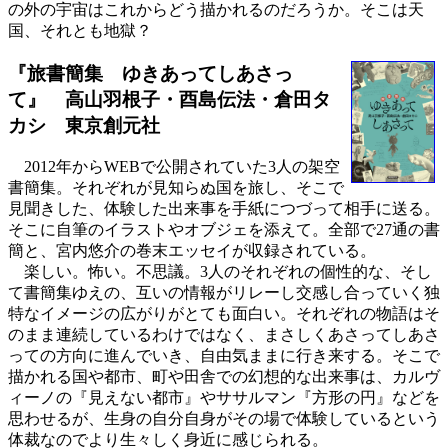
の外の宇宙はこれからどう描かれるのだろうか。そこは天
国、それとも地獄？
『旅書簡集 ゆきあってしあさっ
て』 高山羽根子・酉島伝法・倉田タ
カシ
東京創元社
2012年からWEBで公開されていた3人の架空
書簡集。それぞれが見知らぬ国を旅し、そこで
見聞きした、体験した出来事を手紙につづって相手に送る。
そこに自筆のイラストやオブジェを添えて。全部で27通の書
簡と、宮内悠介の巻末エッセイが収録されている。
楽しい。怖い。不思議。3人のそれぞれの個性的な、そし
て書簡集ゆえの、互いの情報がリレーし交感し合っていく独
特なイメージの広がりがとても面白い。それぞれの物語はそ
のまま連続しているわけではなく、まさしくあさってしあさ
っての方向に進んでいき、自由気ままに行き来する。そこで
描かれる国や都市、町や田舎での幻想的な出来事は、カルヴ
ィーノの『見えない都市』やササルマン『方形の円』などを
思わせるが、生身の自分自身がその場で体験しているという
体裁なのでより生々しく身近に感じられる。