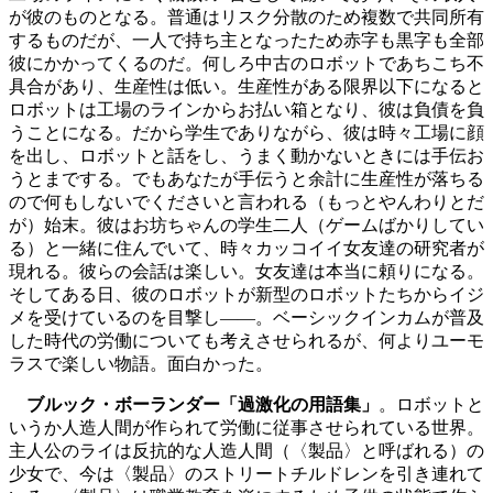
が彼のものとなる。普通はリスク分散のため複数で共同所有
するものだが、一人で持ち主となったため赤字も黒字も全部
彼にかかってくるのだ。何しろ中古のロボットであちこち不
具合があり、生産性は低い。生産性がある限界以下になると
ロボットは工場のラインからお払い箱となり、彼は負債を負
うことになる。だから学生でありながら、彼は時々工場に顔
を出し、ロボットと話をし、うまく動かないときには手伝お
うとまでする。でもあなたが手伝うと余計に生産性が落ちる
ので何もしないでくださいと言われる（もっとやんわりとだ
が）始末。彼はお坊ちゃんの学生二人（ゲームばかりしてい
る）と一緒に住んでいて、時々カッコイイ女友達の研究者が
現れる。彼らの会話は楽しい。女友達は本当に頼りになる。
そしてある日、彼のロボットが新型のロボットたちからイジ
メを受けているのを目撃し――。ベーシックインカムが普及
した時代の労働についても考えさせられるが、何よりユーモ
ラスで楽しい物語。面白かった。
ブルック・ボーランダー「過激化の用語集」
。ロボットと
いうか人造人間が作られて労働に従事させられている世界。
主人公のライは反抗的な人造人間（〈製品〉と呼ばれる）の
少女で、今は〈製品〉のストリートチルドレンを引き連れて