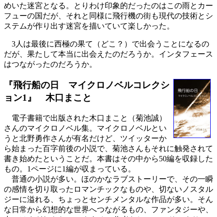
めいた迷宮となる。とりわけ印象的だったのはこの雨とカー
フューの国だが、それと同様に飛行機の街も現代の技術とシ
ステムが作り出す迷宮を描いていて楽しかった。
3人は最後に西極の果て（どこ？）で出会うことになるの
だが、果たして本当に出会えたのだろうか。インタフェース
はつながったのだろうか。
『飛行船の日 マイクロノベルコレクシ
ョン1』 木口まこと
電子書籍で出版された木口まこと（菊池誠）
さんのマイクロノベル集。マイクロノベルとい
うと北野勇作さんが有名だけど、ツイッターか
ら始まった百字前後の小説で、菊池さんもそれに触発されて
書き始めたということだ。本書はその中から50編を収録した
もの。1ページに1編が収まっている。
普通の小説が多い。ほのかなラブストーリーで、その一瞬
の感情を切り取ったロマンチックなものや、切ないノスタル
ジーに溢れる、ちょっとセンチメンタルな作品が多い。そん
な日常から幻想的な世界へつながるもの、ファンタジーや、