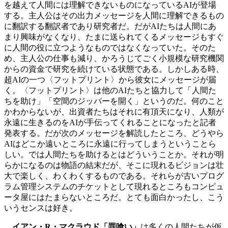
を越えて人間には理解できないものになっているAIが登場
する。主人公はその出力メッセージを人間に理解できるもの
に翻訳する翻訳者であり研究者だ。だがAIたちは人間にあ
まり興味がなくなり、たまに送られてくるメッセージもすぐ
に人間の役に立つようなものではなくなっていた。そのた
め、主人公の仕事も減り、かろうじてごく小規模な研究機関
からの資金で研究を続けている状態である。しかしある時、
超AIの一つ〈フットプリント〉から彼女にメッセージが届
く。〈フットプリント〉は他のAIたちと協力して「人間た
ちを助け」「空間のジッパーを開く」というのだ。何のこと
かわからないが、出資者たちはそれに有頂天になり、人類が
永遠に生きるのをAIが手伝ってくれることになったと記者
発表する。だが次のメッセージを解読したところ、どうやら
AIはどこか遠いところに永遠に行ってしまうということら
しい。では人間たちを助けるとはどういうことか。それが明
らかになるのは物語の結末だが、そこに現れるビジョンは壮
大で楽しく、わくわくするものである。それらが古いプログ
ラム管理システムのチケットとして現れるところもコンピュ
ータ屋にはたまらないところだ。とても面白かったし、こう
いうセンスは好き。
イアン・R・マクラウド「罪喰い」
は多くの人間たちが仮