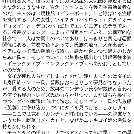
呼ばれる人々。彼らの多くはガス惑星の大気圏を浮遊する巨
大な魚のような生物、昏魚（ベッシュ）を獲る宇宙漁業者な
のだ。主人公は〈礎柱船（ピラーボート）〉と呼ばれる漁船
を操縦する二人の女性、ツイスタ（パイロット）のダイオー
ド（ダイ）と、デコンパ（漁師でエンジニア）のテラであ
る。役割がジェンダーによって固定されているこの保守的な
社会で、二人は女同士のペアであり、はっきりと言えば恋愛
関係にある。前巻で色々あって、氏族の違う二人が出会い、
ペアになって漁の腕前を披露し、惹かれ合いつつ過去のしが
らみに悩み、そしてついにこの星系を脱出して汎銀河往来圏
（ギャラクティブ・インタラクティブ）へ向かおうとしてい
たのだが……。
ダイが連れ去られてしまったのだ。連れ去ったのはダイの
出身氏族ゲンドー氏。普段はおっとりして夢見がちなテラだ
が、愛する人のため、故郷のエンデヴァ氏や守銭奴と言われ
る何でも屋のトレイズ氏の力をかりつつ、また彼らを裏切り
つつ、ダイの奪還に向けて進む。そしてゲンドー氏の氏族船
〈芙蓉〉に潜り込み、ついにダイを見つける。しかしダイ
――ここでは寛和（カンナ）と呼ばれている――の親友だと
いう女性、瞑華（メイカ）と、なぜかニシキゴイ漁の勝負を
持ちかけられる。
テラとダイの望みは二人でペアとなって船に乗り、この星