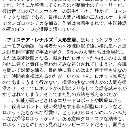
くれ、どうにか整備してくれるのが整備士のチャーリーだ。
彼は昔プロのアイスホッケーの選手だった。静かで、ロマン
チックな物語である。最後に人間と機械の二人はスケート場
でタンゴロマンチカを踊る。作者は台湾生まれで、中国神話
の死のイメージが濃厚に漂っている。
アリステア・レナルズ「人形芝居」
はちょっとブラック・
ユーモアな物語。富裕者たちを冷凍睡眠で遠い植民星へと運
ぶ恒星間宇宙船で事故が起き、5万人の人間たちは全員死亡
または脳死状態となる。残されたロボットたちはこのまま目
的地に着くと責任を問われてみな処分されてしまうと、会議
を開いて対策を練る。目的地に着くのはまだ何十年も先なの
で、時間的余裕はあるのだが、いかんせん、ロボット知恵な
のであまりうまく行かない。損傷の少ない何人かの人間を復
活させ、そこでロボットが人間のフリをして会話を試みるが
すぐばれてしまう。そこでまた別の方法を考えるのだが
――。知能が高いとされるエリートロボットや医療ロボッ
ト、役者ロボット、鋭い発想をする非人間型ロボットなど、
ロボットたちがみな可愛い。とりわけヒロインのルンバみた
いなお掃除ロボットがいい。ある意味グロテスクな結末も、
ロボットたちの目から見ればハッピーエンドだろう。面白か