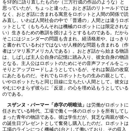
をSF的に語り直したものか（三方行成の作品のような）と
思っていたが、ちょっと違った。おとぎ話のリトールドでは
なく、おとぎ話に含まれる寓意をロボットと人間の関係で読
み直し、いわば人間社会の中で「普通の」人間とは違うロボ
ットとして（もちろんそれは機械のロボットには限定されな
い）生きるための教訓を授けようとするものである。だから
そこにはジェンダーの問題も含まれ、経済格差や、はっきり
と書かれているわけではないが人種的な問題も含まれる（作
者はソマリ系アメリカ人である）。おとぎ話から始まる物語
は、しばしば主人公自身の記憶に踏み入り、彼女自身の物語
となる。主人公はロボットのためにその音声ファイルをこっ
そりとアップロードしようとしているが、それは製品の改竄
にあたるものだ。それでもロボットたちの生みの親として、
いやロボットたちと同じ目線に立ちたい人間として、彼女は
やむにやまらず彼らに「反逆」の心を埋め込もうとしている
のである。
スザンヌ・パーマー「赤字の明暗法」
は労働がロボットに
任されている時代、工場で働く一体のロボットを所有してし
まった青年の物語である。彼は学生だが、貧乏な両親が彼へ
の誕生日プレゼントとして奮発し購入したのだ。ロボットは
工場のラインにつく機械の1台として働いており、その収入