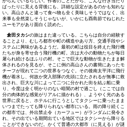
からんでいるらしい。作者のことだから、こんな行き当たり
ばったりに見える背後にも、詳細な設定があるのかも知れな
い。高山さんと違って食べ物も全く美味しそうではなく、出
来事も全然楽しそうじゃないが、いかにも酉島節でねじれた
ユーモアがあり面白く読めた。
倉田タカシ
の旅はまた違っている。こちらは自分の経験す
ることより、むしろ都市や町の構造やあり方、交通手段やシ
ステムに興味があるようだ。最初の町は役目を終えた飛行機
たちが身を寄せ合う飛行機の町。次は大小の動物たちが毎日
屠られ続けるほふりの村。そこで巨大な動物が生きたまま解
体されるのを見るが、そこに例の高山さんの書簡にあったモ
チーフが現れて二つの世界をつなぐ。その後南太平洋に飛行
機が着水し、何故か突入部隊の先頭に立たされるが無事に救
出され、巨大な川によって二つに分かれた街を結ぶ船に乗
り、今度は全く明かりのない暗闇の村で過ごし（ここでは自
分の肉体的な感覚がリアルに描かれる）、ようやく光のある
世界に戻ると、ホテルに行こうとしてタクシーに乗ったまま
いつまでたっても降りられない都市にいる。雨の降り続くこ
の都市では、外出禁止令（カーフュー）がランダムに発令さ
れ、その出ている期間出ている地区ではタクシーから降りる
ことができないのだ。かくて普通の大都市（に見える）が謎