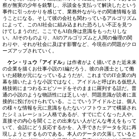
察が無実の少年を銃撃し、示談金を支払って解決したという
事件に引っかかりを感じて、業務外ながらその関連情報を追
うことになる。そして彼の会社も関わっているアルゴリズム
によって、このAI社会に組み込まれた恐ろしい不正を見つ
けてしまうのだ。ここでもAI自身は意識をもったりしな
い。AIそのものより、AIのアルゴリズムと人間の倫理の関
わりや、それが社会に及ぼす影響など、今現在の問題がクロ
ーズアップされていく。
ケン・リュウ「アイドル」
は作者がよく描いてきた近未来
の企業を描くお仕事小説の1編だろう。彼の弁護士として働
いた経験が元になっているようだが、これまでのIT企業の内
幕を描いたような小説ではなく、アイドルと呼ばれる仮想人
格技術にまつわるエピソードをそのままに羅列する話だ。普
通の小説のような物語性には乏しいが、問題意識が読者に直
接的に投げかけられている。ここでいうアイドルとは、個人
の様々な情報を元に意識をもたないソフトウェアで構築され
たシミュレーション人格であるが、すでに亡くなった人や、
直接その内心を聞くことの出来ない人がどんな考えをもって
いて、会話にどう反応するかを、入手できたデータを元に再
現しようとするものである。本人のデータの欠落していると