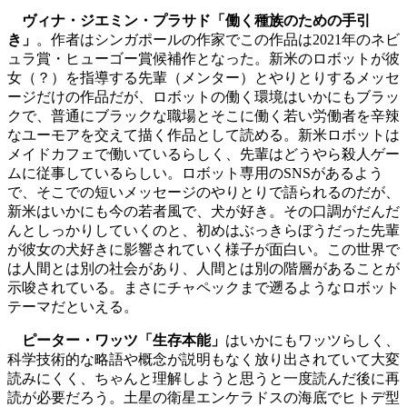
ヴィナ・ジエミン・プラサド「働く種族のための手引
き」
。作者はシンガポールの作家でこの作品は2021年のネビ
ュラ賞・ヒューゴー賞候補作となった。新米のロボットが彼
女（？）を指導する先輩（メンター）とやりとりするメッセ
ージだけの作品だが、ロボットの働く環境はいかにもブラッ
クで、普通にブラックな職場とそこに働く若い労働者を辛辣
なユーモアを交えて描く作品として読める。新米ロボットは
メイドカフェで働いているらしく、先輩はどうやら殺人ゲー
ムに従事しているらしい。ロボット専用のSNSがあるよう
で、そこでの短いメッセージのやりとりで語られるのだが、
新米はいかにも今の若者風で、犬が好き。その口調がだんだ
んとしっかりしていくのと、初めはぶっきらぼうだった先輩
が彼女の犬好きに影響されていく様子が面白い。この世界で
は人間とは別の社会があり、人間とは別の階層があることが
示唆されている。まさにチャペックまで遡るようなロボット
テーマだといえる。
ピーター・ワッツ「生存本能」
はいかにもワッツらしく、
科学技術的な略語や概念が説明もなく放り出されていて大変
読みにくく、ちゃんと理解しようと思うと一度読んだ後に再
読が必要だろう。土星の衛星エンケラドスの海底でヒトデ型