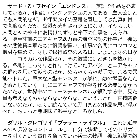
サード・Z・フセイン「エンドレス」
。英語で作品を発表
しているが、作者はバングラデシュの人である。主人公はと
ても人間的なAI。40年間タイの空港を管理してきた真面目
で高度なAIだが、空港が売却されクビになり、イヤらしい
人間とAIの株主にお情けでずっと格下の仕事を与えられ
る。廃車寸前のエアキャブ20万台の航空管制の仕事だ。彼は
その悪徳資本家たちに復讐を誓い、仕事の合間にコツコツと
機材を集めて、そして銀行監査の入る日、いよいよその日が
――。コミカルな作品だが、その復讐にはどぎもを抜かれ
る。各地にこっそりと作り上げていたアバターとエアキャブ
の群れを用いて戦うのだが、めちゃくちゃ派手で、まるで異
能バトルだ。巨大な人型モンスターが暴れ、敵の武器をたた
き落としていく。別にエアキャブで怪獣を作る必要はなかっ
たのだが、世界中のニュースチャンネルが殺到する中、見た
目も考えなくちゃならないからな、ということだ。直接関係
はないのだが、ぼくは読んでいて野口まどの作品を思い浮か
べた。ちょっと悪趣味で派手なところかしら。
ダリル・グレゴリイ「ブラザー・ライフル」
。これは近未
来のAI兵器をコントロールし、自分で決断してそのトリガ
ーを引くという責任を負っていた兵士の物語。彼は戦場で敵