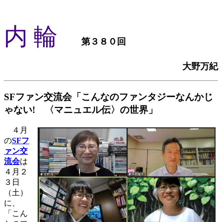
内 輪
第３８０回
大野万紀
SFファン交流会「こんなのファンタジーなんかじ
ゃない! 〈マニュエル伝〉の世界」
４月
の
SFフ
ァン交
流会
は
４月２
３日
（土）
に、
「こん