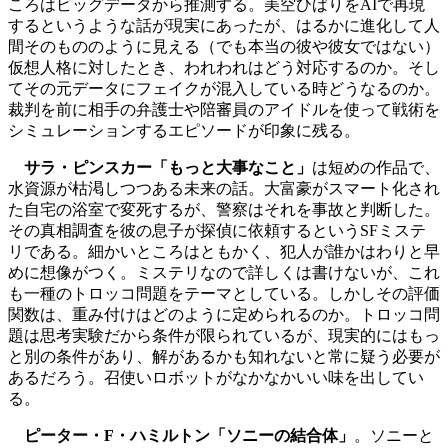
ころはビッグデータから推測する。美空ひばりをAIで再現
するというような話が現実にあったが、はるかに進化して人
間そのもののように見える（でも本当の彼や彼女ではない）
仮想人格に対したとき、われわれはどう対応するのか。そし
てその元データにフェイクが混入している時どうなるのか。
裁判を前に相手の弁護士や陪審員のアイドルを使って戦術を
シミュレーションするエピソードが印象に残る。
サラ・ピンスカー「もっと大事なこと」
は短めの作品で、
水資源が枯渇しつつある未来の話。大富豪がスマート化され
た自宅の浴室で変死するが、警察はそれを事故と判断した。
その真相調査を彼の息子が探偵に依頼するというSFミステ
リである。細かいところはともかく、犯人が誰かはわりと早
めに想像がつく。ミステリなので詳しくは書けないが、これ
も一種のトロッコ問題をテーマとしている。しかしその評価
関数は、重み付けはどのように定められるのか。トロッコ問
題は思考実験だから条件が限られているが、現実的にはもっ
と別の条件があり、解があるかも知れないと常に疑う必要が
あるだろう。召使いロボットがなかなかいい味を出してい
る。
ピーター・F・ハミルトン「ソニーの結合体」
。ソニーと