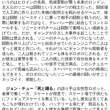
いうのはヒロインの名前。気候変動が襲う未来のロンドン。
主人公のソニーは闘獣というスポーツの戦士だった。闘技場
で人工的に作り上げた本物の獣同士を戦わせるゲームで、彼
女は闘獣（ビースティ）に乗って相手の闘獣と戦うのだ。実
際に騎乗するのではなく、テレパシー的に結合してコントロ
ールする。ソニーとそのチームは闘獣で素晴らしい成績を上
げていた。だが、ギャングが介入し大事件を起こしたことで
闘獣は禁止される。ソニーのチームもバラバラになったが、
闘獣を作り上げソニーと結合させていたエンジニアの二人は
ずっと彼女と共にいた。それがついにギャングから暗殺者を
送られ、二人は殺されてソニーも体をボロボロにされる。だ
が彼女は復讐を誓う。二人の残した技術で自分自身をキメラ
と化し、そして――。いや派手で迫力満点。このシチュエー
ションで長編も読みたいし、スーパーヒーローものの映画に
もできそう。ボロボロになったソニーの最後の闘いがすごく
カッコイイ。堪能した。
ジョン・チュー「死と踊る」
の語り手は女性型ロボット。
倉庫で働く一方、スケートが得意で、スケート場で子供たち
にフィギュアスケートを教えている。しかし彼女は古くてあ
ちこちが壊れかけている。バッテリーも保たず、部品ももう
作られていないが、そんな彼女を無償で親身になって支えて