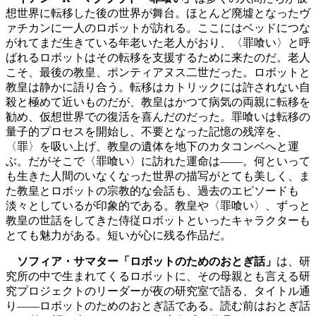
想世界に転移した後の世界が舞台。ほとんど廃墟となったヴ
ァチカンに一人のロボットが訪れる。ここにはベッドにつな
がれてまだ生きている年老いた老人がおり、〈罪喰い〉と呼
ばれるロボットはその転移を支援するために来たのだ。老人
こそ、最後の教皇、ポンティアヌス二世だった。ロボットと
教皇は静かに語り合う。転移はカトリックには許されない自
殺と極めて近いものだが、教皇はかつて病気の両親に転移を
勧め、仮想世界での復活を喜んだのだった。罪喰いは転移の
量子的プロセスを開始し、不要となった記憶の残滓を、
〈罪〉を吸い上げ、教皇の遺体を地下のカタコンベへと運
ぶ。だがそこで〈罪喰い〉に訪れた運命は――。何といって
も生きた人間のいなくなった世界の描写がとても美しく、ま
た教皇とロボットの宗教的な会話も、過去のエピソードも
淡々としているが印象的である。教皇や〈罪喰い〉、ずっと
教皇の世話をしてきた侍従ロボットといったキャラクターも
とても魅力がある。短いが心に残る作品だ。
ソフィア・サマター「ロボットのためのおとぎ話」
は、研
究所の中で生まれてくるロボットに、その母親とも言える研
究プロジェクトのリーダーが夜の研究室で語る、タイトル通
り――ロボットのためのおとぎ話である。読む前はおとぎ話