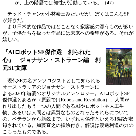
が、上の階層では知性が活動している。（47）
テッド・チャンか小林泰三みたいだが、ぼくはこんなSF
が好きだ。
より日常的な作品ではどことなく寂寥感の漂うものが多い
が、子供たちを扱った作品には未来への希望がある。それが
嬉しい。
『AIロボットSF傑作選 創られた
心』 ジョナサン・ストラーン編
創
元SF文庫
現代SFの名アンソロジストとして知られる
オーストラリアのジョナサン・ストラーンに
よる2020年編纂のオリジナルアンソロジー。AIロボットSF
傑作選とあるが（原題ではRobots and Revolution）、人間が
作り出したもう一つの人間であるAIやロボットや人工生
物、あるいは人間とは異質なものとなったそれらについて
の、ベテランから新鋭まで、いずれも傑作といえる16編が収
録されている。加藤直之の挿絵付き。解説は渡邊利道の力の
こもったものである。