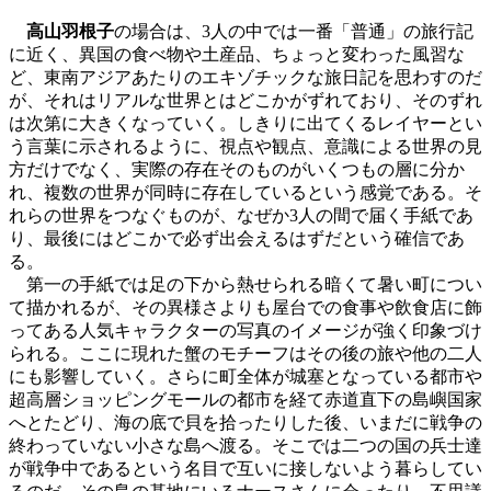
高山羽根子
の場合は、3人の中では一番「普通」の旅行記
に近く、異国の食べ物や土産品、ちょっと変わった風習な
ど、東南アジアあたりのエキゾチックな旅日記を思わすのだ
が、それはリアルな世界とはどこかがずれており、そのずれ
は次第に大きくなっていく。しきりに出てくるレイヤーとい
う言葉に示されるように、視点や観点、意識による世界の見
方だけでなく、実際の存在そのものがいくつもの層に分か
れ、複数の世界が同時に存在しているという感覚である。そ
れらの世界をつなぐものが、なぜか3人の間で届く手紙であ
り、最後にはどこかで必ず出会えるはずだという確信であ
る。
第一の手紙では足の下から熱せられる暗くて暑い町につい
て描かれるが、その異様さよりも屋台での食事や飲食店に飾
ってある人気キャラクターの写真のイメージが強く印象づけ
られる。ここに現れた蟹のモチーフはその後の旅や他の二人
にも影響していく。さらに町全体が城塞となっている都市や
超高層ショッピングモールの都市を経て赤道直下の島嶼国家
へとたどり、海の底で貝を拾ったりした後、いまだに戦争の
終わっていない小さな島へ渡る。そこでは二つの国の兵士達
が戦争中であるという名目で互いに接しないよう暮らしてい