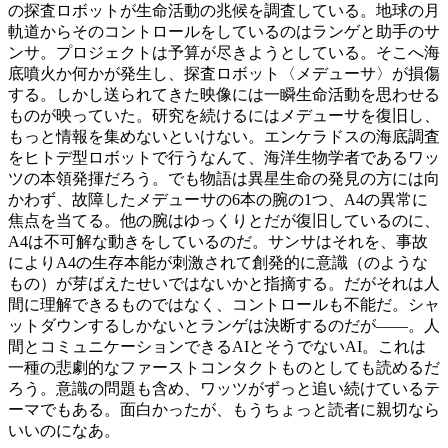
の探査ロボットが生命活動の兆候を調査している。地球の月
軌道からそのコントロールをしているのはランゲと助手のサ
ンサ。プロジェクトは予算が尽きようとしている。そこへ海
底噴火か何かが発生し、探査ロボット〈メデューサ〉が損傷
する。しかし送られてきた映像には一瞬生命活動を思わせる
ものが映っていた。研究を続けるにはメデューサを復旧し、
もっと情報を集めないといけない。エンケラドスの海底調査
をヒトデ型ロボットで行うなんて、海洋生物学者であるワッ
ツの本領発揮だろう。でも物語は異星生命の発見の方には向
かわず、故障したメデューサの6本の腕の1つ、A4の異常に
焦点を当てる。他の腕はゆっくりとだが復旧しているのに、
A4は不可解な動きをしているのだ。サンサはそれを、事故
によりA4の生存本能が刺激されて創発的に意識（のような
もの）が芽ばえたせいではないかと指摘する。だがそれは人
間に理解できるものではなく、コントロールも不能だ。シャ
ットダウンするしかないとランゲは決断するのだが――。人
間とコミュニケーションできるAIとそうでないAI。これは
一種の悲劇的なファーストコンタクトものとしても読めるだ
ろう。意識の問題も含め、ワッツがずっと追い続けているテ
ーマでもある。面白かったが、もうちょっと読者に親切なら
いいのになあ。