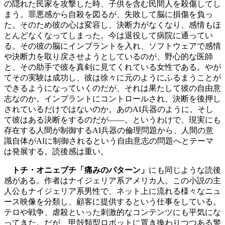
の隠れた民家を攻撃した時、子供を含む民間人を殺傷してし
まう。罪悪感から自殺を図るが、失敗して脳に損傷を負っ
た。そのため彼の心は変容し、決断力がなくなり、感情もほ
とんどなくなってしまった。今は退役して病院に通ってい
る。その彼の脳にインプラントを入れ、ソフトウェアで感情
や決断力を取り戻させようとしているのが、野心的な医師
と、その助手で彼を真剣に見てくれている女性である。やが
てその実験は成功し、彼は徐々に元のようにふるまうことが
できるようになっていくのだが、それは果たして彼の自由意
志なのか。インプラントにコントロールされ、決断を後押し
されているだけではないのか。あのAI兵器のように。そし
て彼はある決断をするのだが――。というわけで、現実にも
存在する人間が制御するAI兵器の倫理問題から、人間の意
識自体がAIに制御されるという自由意志の問題へとテーマ
は発展する。読後感は重い。
トチ・オニェブチ「痛みのパターン」
にも同じような読後
感がある。作者はナイジェリア系アメリカ人。この小説の主
人公もナイジェリア系男性で、ネット上に流れる様々なニュ
ース映像を分類し、顧客に提供するという仕事をしている。
テロや戦争、虐殺といった刺激的なコンテンツにも平気にな
ってきた。だが、甲殻類型ロボットに置き換わりつつある警