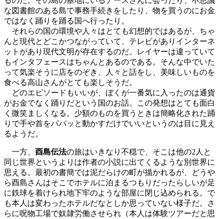
るのだ。その島の基地にいるナースさんに会ったり、不思議
な図書館のある島で事務手続きをしたり、物を買うのにお金
ではなく踊りを踊る国へ行ったり。
それらの国の環境や人々はとても幻想的ではあるが、ちゃ
んと現代とどこかつながっていて、テレビがありインターネ
ットがあり現代文明が存在するのだ。レイヤーは違っていて
もインタフェースはちゃんとあるのである。そんな中でいた
って気楽そうに店をのぞき、人々と話をし、美味しいものを
食べる高山さんがとても楽しそうだ。
どのエピソードもいいが、ぼくが一番気に入ったのは通貨
がお金でなく踊りだという国のお話。この発想はとても面白
く微笑ましくなる。少額のものを買うときは簡略化された踊
りで手や首をパパッと動かすだけでいいというのは目に見え
るようだ。
一方、
酉島伝法
の旅はいきなり不穏で、そこは他の2人と
同じ世界というよりは作者の小説に出てくるような別世界に
思える。最初の書簡では泥だらけの町が描かれるが、どうや
ら酉島さんはそこでホテルに泊まるつもりだったらしいが足
に鉄球を着けられ地下牢のような部屋に閉じ込められる。で
も本人は変わったホテルだなとしか思っていない様子だ。さ
らに呪物工場で奴隷労働させられ（本人は体験ツアーだと思