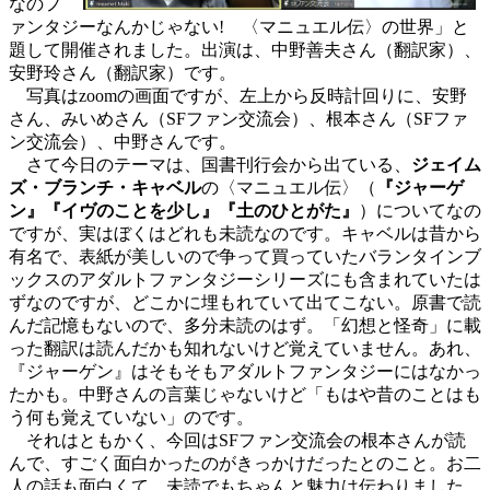
なのフ
ァンタジーなんかじゃない! 〈マニュエル伝〉の世界」と
題して開催されました。出演は、中野善夫さん（翻訳家）、
安野玲さん（翻訳家）です。
写真はzoomの画面ですが、左上から反時計回りに、安野
さん、みいめさん（SFファン交流会）、根本さん（SFファ
ン交流会）、中野さんです。
さて今日のテーマは、国書刊行会から出ている、
ジェイム
ズ・ブランチ・キャベル
の〈マニュエル伝〉（
『ジャーゲ
ン』『イヴのことを少し』『土のひとがた』
）についてなの
ですが、実はぼくはどれも未読なのです。キャベルは昔から
有名で、表紙が美しいので争って買っていたバランタインブ
ックスのアダルトファンタジーシリーズにも含まれていたは
ずなのですが、どこかに埋もれていて出てこない。原書で読
んだ記憶もないので、多分未読のはず。「幻想と怪奇」に載
った翻訳は読んだかも知れないけど覚えていません。あれ、
『ジャーゲン』はそもそもアダルトファンタジーにはなかっ
たかも。中野さんの言葉じゃないけど「もはや昔のことはも
う何も覚えていない」のです。
それはともかく、今回はSFファン交流会の根本さんが読
んで、すごく面白かったのがきっかけだったとのこと。お二
人の話も面白くて、未読でもちゃんと魅力は伝わりました。