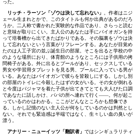
った。
リッチ・ラーソン「ゾウは決して忘れない」
。作者はニジ
ェール生まれとかで、このタイトルも何か出典があるのだろ
うか。二人称で書かれた実験的な作品であり、さらっと読む
と意味が取りにくい。主人公のあなたは手にバイオガンを持
って培養槽から出てきたばかりである。その脳裏をゾウは決
して忘れないという言葉がリフレーンする。あなたが目覚め
たのは人工子宮の並ぶ誕生日の部屋。そこを出ると学校の中
のような場所におり、体育館のようなところには子供用の拷
問椅子がある。外に出るとプールがあり、セックスしている
男女や学習用タブレットを見る男、プールに入っている男が
いる。あなたはバイオガンで彼らを皆殺しにする。しかし別
の部屋のトイレに今殺したはずの女がいる。その女が倒れる
と今度はパジャマを着た子供が出てきてとても大人びた口調
であなたに話しかけ、パパの所へ連れて行く――。何が起こ
っているのかはわかる。ここがどんなところかも想像でき
る。しかし記憶のない主人公が何をしているのかは判然とし
ない。それでも緊迫感は半端ではなく、生々しい血の臭いが
漂う。
アナリー・ニューイッツ「翻訳者」
ではシンギュラリティ