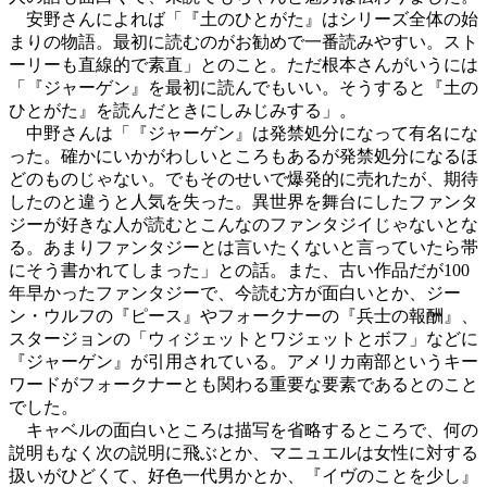
安野さんによれば「『土のひとがた』はシリーズ全体の始
まりの物語。最初に読むのがお勧めで一番読みやすい。スト
ーリーも直線的で素直」とのこと。ただ根本さんがいうには
「『ジャーゲン』を最初に読んでもいい。そうすると『土の
ひとがた』を読んだときにしみじみする」。
中野さんは「『ジャーゲン』は発禁処分になって有名にな
った。確かにいかがわしいところもあるが発禁処分になるほ
どのものじゃない。でもそのせいで爆発的に売れたが、期待
したのと違うと人気を失った。異世界を舞台にしたファンタ
ジーが好きな人が読むとこんなのファンタジイじゃないとな
る。あまりファンタジーとは言いたくないと言っていたら帯
にそう書かれてしまった」との話。また、古い作品だが100
年早かったファンタジーで、今読む方が面白いとか、ジー
ン・ウルフの『ピース』やフォークナーの『兵士の報酬』、
スタージョンの「ウィジェットとワジェットとボフ」などに
『ジャーゲン』が引用されている。アメリカ南部というキー
ワードがフォークナーとも関わる重要な要素であるとのこと
でした。
キャベルの面白いところは描写を省略するところで、何の
説明もなく次の説明に飛ぶとか、マニュエルは女性に対する
扱いがひどくて、好色一代男かとか、『イヴのことを少し』