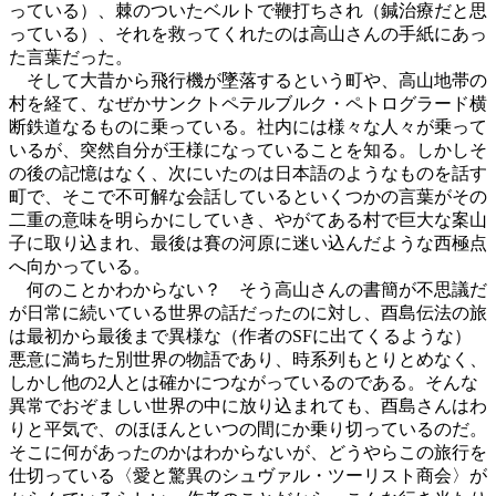
っている）、棘のついたベルトで鞭打ちされ（鍼治療だと思
っている）、それを救ってくれたのは高山さんの手紙にあっ
た言葉だった。
そして大昔から飛行機が墜落するという町や、高山地帯の
村を経て、なぜかサンクトペテルブルク・ペトログラード横
断鉄道なるものに乗っている。社内には様々な人々が乗って
いるが、突然自分が王様になっていることを知る。しかしそ
の後の記憶はなく、次にいたのは日本語のようなものを話す
町で、そこで不可解な会話しているといくつかの言葉がその
二重の意味を明らかにしていき、やがてある村で巨大な案山
子に取り込まれ、最後は賽の河原に迷い込んだような西極点
へ向かっている。
何のことかわからない？ そう高山さんの書簡が不思議だ
が日常に続いている世界の話だったのに対し、酉島伝法の旅
は最初から最後まで異様な（作者のSFに出てくるような）
悪意に満ちた別世界の物語であり、時系列もとりとめなく、
しかし他の2人とは確かにつながっているのである。そんな
異常でおぞましい世界の中に放り込まれても、酉島さんはわ
りと平気で、のほほんといつの間にか乗り切っているのだ。
そこに何があったのかはわからないが、どうやらこの旅行を
仕切っている〈愛と驚異のシュヴァル・ツーリスト商会〉が