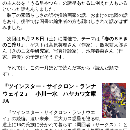
の主人公を「うる星やつら」の諸星あたるに例えた人もいる
といった話もありました。
装丁の素晴らしさの話や挿絵画家の話、おまけの地図の話
もあり、後半では国書の編集者の方も顔出しされて話がはず
みました。
次回は
５月２８日（土）
に開催で、テーマは
「春のＳＦき
のこ狩り
」
。ゲストは高原英理さん（作家）、飯沢耕太郎さ
ん（きのこ文学研究家、写真評論家）、池澤春菜さん（作
家、声優）の予定だそうです。
それでは、この一月ほどで読んだ本から（読んだ順で
す）。
『ツインスター・サイクロン・ランナ
ウェイ２』 小川一水
ハヤカワ文庫
JA
『ツインスター・サイクロン・ランナウエ
イ』の続編。遠い未来、巨大ガス惑星を巡る軌
道上に16の氏族に分かれて暮らす〈周回者（サークス）〉と