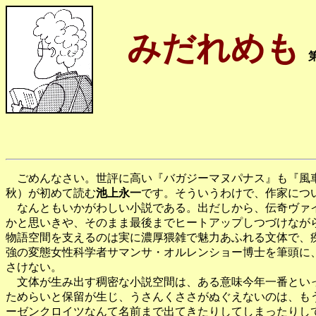
みだれめも
ごめんなさい。世評に高い『バガジーマヌパナス』も『風車
秋）が初めて読む
池上永一
です。そういうわけで、作家につ
なんともいかがわしい小説である。出だしから、伝奇ヴァイ
かと思いきや、そのまま最後までヒートアップしつづけなが
物語空間を支えるのは実に濃厚猥雑で魅力あふれる文体で、
強の変態女性科学者サマンサ・オルレンショー博士を筆頭に
さけない。
文体が生み出す稠密な小説空間は、ある意味今年一番といっ
ためらいと保留が生じ、うさんくささがぬぐえないのは、も
ーゼンクロイツなんて名前まで出てきたりしてしまったりし