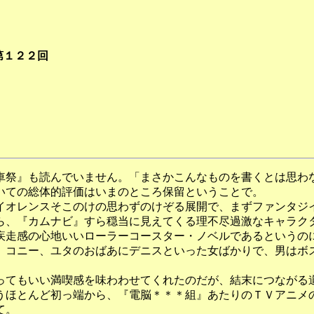
第１２２回
祭』も読んでいません。「まさかこんなものを書くとは思わ
いての総体的評価はいまのところ保留ということで。
オレンスそこのけの思わずのけぞる展開で、まずファンタジ
ら、『カムナビ』すら穏当に見えてくる理不尽過激なキャラク
疾走感の心地いいローラーコースター・ノベルであるというの
、コニー、ユタのおばあにデニスといった女ばかりで、男はボ
てもいい満喫感を味わわせてくれたのだが、結末につながる
うほとんど初っ端から、『電脳＊＊＊組』あたりのＴＶアニメ
て。