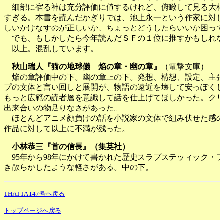
細部に宿る神は充分評価に値するけれど、俯瞰して見る大枠
すぎる。本書を読んだかぎりでは、池上永一という作家に対
しいかけなすのが正しいか、ちょっとどうしたらいいか困っ
でも、もしかしたら今年読んだＳＦの１位に推すかもしれ
以上。混乱しています。
秋山瑞人『猫の地球儀 焔の章・幽の章』
（電撃文庫）
焔の章評価中の下。幽の章上の下。発想、構想、設定、主張
プの文体と言い回しと展開が、物語の遠近を壊して安っぽく
もっと広範の読者層を意識して話を仕上げてほしかった。ク
出来合いの物足りなさがあった。
ほとんどアニメ顔負けの話を小説家の文体で組み伏せた感の
作品に対して以上に不満が残った。
小林恭三『首の信長』（集英社）
95年から98年にかけて書かれた歴史スラプステッィック
き散らかしたような軽さがある。中の下。
THATTA 147号へ戻る
トップページへ戻る