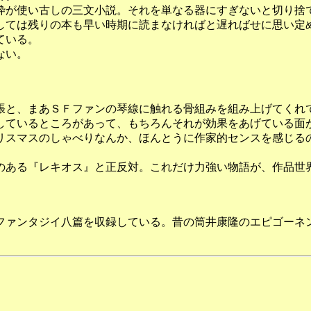
が使い古しの三文小説。それを単なる器にすぎないと切り捨
しては残りの本も早い時期に読まなければと遅ればせに思い定
ている。
ない。
と、まあＳＦファンの琴線に触れる骨組みを組み上げてくれ
しているところがあって、もちろんそれが効果をあげている面
リスマスのしゃべりなんか、ほんとうに作家的センスを感じる
ある『レキオス』と正反対。これだけ力強い物語が、作品世
・ファンタジイ八篇を収録している。昔の筒井康隆のエピゴーネ