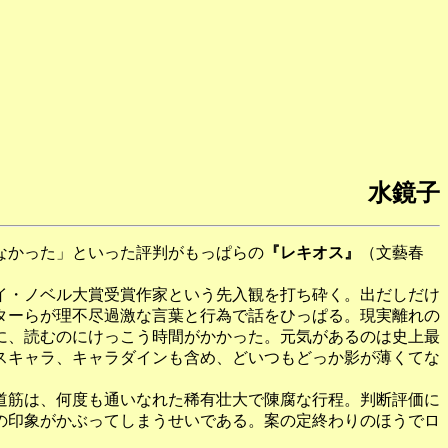
水鏡子
なかった」といった評判がもっぱらの
『レキオス』
（文藝春
イ・ノベル大賞受賞作家という先入観を打ち砕く。出だしだけ
ターらが理不尽過激な言葉と行為で話をひっぱる。現実離れの
に、読むのにけっこう時間がかかった。元気があるのは史上最
スキャラ、キャラダインも含め、どいつもどっか影が薄くてな
道筋は、何度も通いなれた稀有壮大で陳腐な行程。判断評価に
の印象がかぶってしまうせいである。案の定終わりのほうでロ