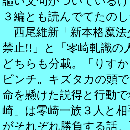
謳い文句がついているけ
３編とも読んでてたのし
西尾維新「新本格魔法
禁止!!」と「零崎軋識
どちらも分載。「りすか
ピンチ。キズタカの頭で
命を懸けた説得と行動で
崎」は零崎一族３人と相
がそれぞれ勝負する話。