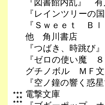
『図書館内乱』 有
『レインツリーの国
『Ｓｗｅｅｔ Ｂｌ
他 角川書店
『つばき、時跳び』
『ゼロの使い魔 ８
グチノボル ＭＦ文
『空ノ鐘の響く惑
電撃文庫
★★★
★★
★★★