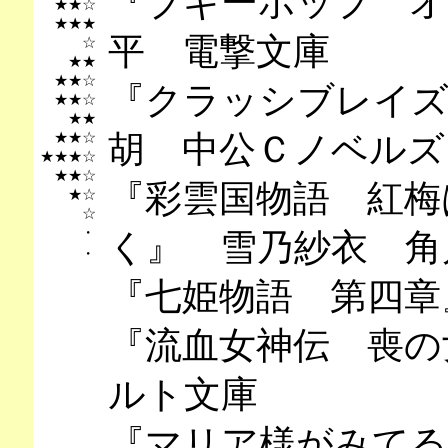
『ブギーポップ オ
★★☆
★★★
平 電撃文庫
☆
★★
★★☆
『クラッシブレイズ
★★☆
★★
★★☆
胡 中公Ｃノベル
★★★☆
★★☆
『彩雲国物語 紅梅
★☆
☆
・
く』 雪乃紗衣 角
・
『七姫物語 第四章
『流血女神伝 喪の
ルト文庫
『マリア様がみてる