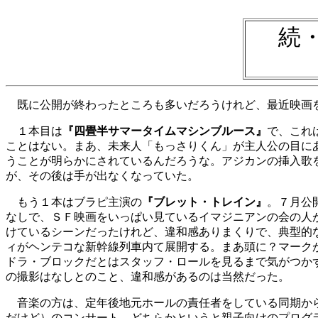
続
既に公開が終わったところも多いだろうけれど、最近映画
１本目は
『四畳半サマータイムマシンブルース』
で、これ
ことはない。まあ、未来人「もっさりくん」が主人公の目に
うことが明らかにされているんだろうな。アジカンの挿入歌
が、その後は手が出なくなっていた。
もう１本はブラピ主演の
『ブレット・トレイン』
。７月公
なしで、ＳＦ映画をいっぱい見ているイマジニアンの会の人
けているシーンだったけれど、違和感ありまくりで、典型的
ィがヘンテコな新幹線列車内て展開する。まあ頭に？マーク
ドラ・ブロックだとはスタッフ・ロールを見るまで気がつか
の撮影はなしとのこと、違和感があるのは当然だった。
音楽の方は、定年後地元ホールの責任者をしている同期から
だけど）のコンサート。どちらかというと親子向けのプログ