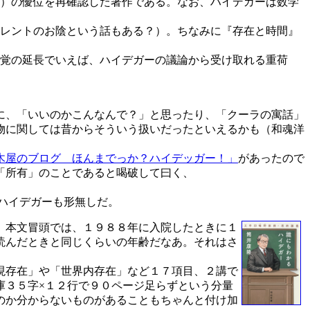
）の優位を再確認した著作である。なお、ハイデガーは数学
レントのお陰という話もある？）。ちなみに『存在と時間』
覚の延長でいえば、ハイデガーの議論から受け取れる重荷
に、「いいのかこんなんで？」と思ったり、「クーラの寓話」
物に関しては昔からそういう扱いだったといえるかも（和魂洋
木屋のブログ ほんまでっか？ハイデッガー！」
があったので
「所有」のことであると喝破して曰く、
ハイデガーも形無しだ。
、本文冒頭では、１９８８年に入院したときに１
読んだときと同じくらいの年齢だなあ。それはさ
現存在」や「世界内存在」など１７項目、２講で
庫３５字×１２行で９０ページ足らずという分量
のか分からないものがあることもちゃんと付け加