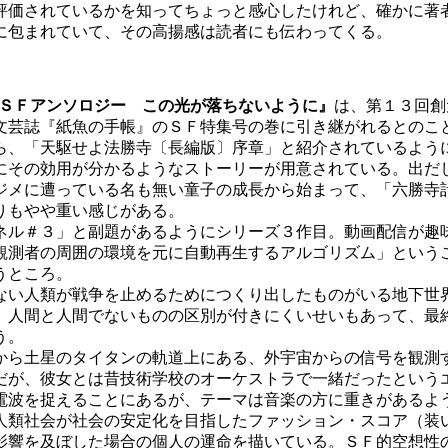
価されているかを知ってちょっと感心したけれど、確かに著
に包まれていて、その高揚感は読者にも伝わってくる。
日本ＳＦアンソロジー この光が落ちないように』
は、第１３回創
文芸誌『紙魚の手帳』のＳＦ特集号の巻に引き継がれるとのこ
、「天駆せよ法勝寺〔長編版〕序章」と紹介されているよう
にその効用が分かるようなストーリーが用意されている。出だ
ジメに遭っている名も無い童子の成長から始まって、「六勝寺
りもやや重い感じがある。
ル＃３」と副題があるようにシリーズ３作目。動画配信が趣
観測者の周囲の環境を元に自動再生するアルゴリズム」という
うところ。
い人類が戦争を止めるためにつくり出したものがいる地下世
、人間と人間でないものの区別が付きにくいせいもあって、最
う。
ら土星のタイタンの軌道上にある、外宇宙からの信号を観測
だが、彼女とは昔技術学校のオーケストラで一緒だったという
電波を捉えることにあるが、テーマは音楽の方に重きがあるよ
類社会が社会の安定化を目指したファッション・スコア（装
影響を及ぼした場合の個人の運命を描いている。ＳＦ的空想性