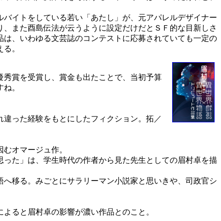
ルバイトをしている若い「あたし」が、元アパレルデザイナー
り、また酉島伝法が云うように設定だけだとＳＦ的な目新しさ
品は、いわゆる文芸誌のコンテストに応募されていても一定の
える。
優秀賞を受賞し、賞金も出たことで、当初予算
すね。
れ違った経験をもとにしたフィクション。拓／
因むオマージュ作。
思った」は、学生時代の作者から見た先生としての眉村卓を描
語へ移る。みごとにサラリーマン小説家と思いきや、司政官シ
によると眉村卓の影響が濃い作品とのこと。