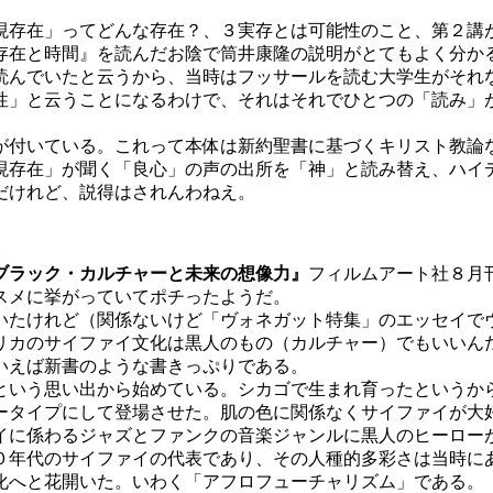
存在」ってどんな存在？、３実存とは可能性のこと、第２講
存在と時間』を読んだお陰で筒井康隆の説明がとてもよく分か
読んでいたと云うから、当時はフッサールを読む大学生がそれ
性」と云うことになるわけで、それはそれでひとつの「読み」
付いている。これって本体は新約聖書に基づくキリスト教論
現存在」が聞く「良心」の声の出所を「神」と読み替え、ハイ
だけれど、説得はされんわねえ。
ブラック・カルチャーと未来の想像力』
フィルムアート社８月
スメに挙がっていてポチったようだ。
たけれど（関係ないけど「ヴォネガット特集」のエッセイで
リカのサイファイ文化は黒人のもの（カルチャー）でもいいん
いえば新書のような書きっぷりである。
いう思い出から始めている。シカゴで生まれ育ったというか
ータイプにして登場させた。肌の色に関係なくサイファイが大
イに係わるジャズとファンクの音楽ジャンルに黒人のヒーロー
０年代のサイファイの代表であり、その人種的多彩さは当時に
化へと花開いた。いわく「アフロフューチャリズム」である。