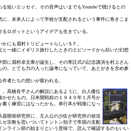
いエッセイ。その音声はいまでもYoutubeで聴けるとの
代に、未来人によって学校が支配されるという事件に巻きこま
けるロボットというアイデアも生きている。
いかにも眉村トリビュートらしいＳＦ。
父と一緒にイギリス旅行したときのエピソードから紡いだ幻想
学部に眉村卓文庫が誕生し、その寄託式の記念講演を村上さん
もの。とても力の入った論考になっていて、あとがきを含め参
る作者たちの想いが窺われる。
』
。高橋良平さんの解説にあるように、白人優位
書かせたもの。日米開戦前の１９４０年１月号か
を書く練習にはなったかも。単行本が戦後になっ
兵器開発研究所に、主人公の少佐が研究所の状況
エセ宗教を思いついてトントン拍子で帝国の支配
インライン節の始まりという意味で、読んで確認するのもいい