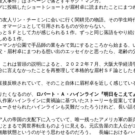
殺人事件」は３ページで落とすギャグ・マンガ。
投稿したショートショートが眉村卓に読まれたことにまつわる短
友人リン・チーミンに会いに行く関耕児の物語。その学生時
、オマージュとして引用されるものが分からない。
とＳＦとして力が感じられる１作。ずっと同じ落語をやり続
しめる１作。
マンが公園で手品師の業をみて気にするところから始まる、
・眉村卓にまつわる想い出のエッセイかと思ったら、老齢の
これは冒頭の説明によると、２０２２年７月、大阪大学経済
分に言えなかったことを再整理して本格的な眉村ＳＦ論とした
接反映されていて、そのこと自体に眉村卓を近しく感じてい
りたくなるのが、
ロバート・Ａ・ハインライン『明日をこえて
人作家ハインラインに黄禍論に基づいたストーリーを提案して
ューさせられたハインラインも災難だったろうけれど、長い話
人の帝国の支配下に入っていて、唯一残ったアメリカ軍の新
むとまるで異世界転生ものように見える。元広告屋の主人公が
無敵状態というのがそう思わせるのだろう。 長編におけるハ