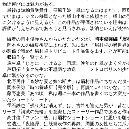
物語運びには魅力がある。
最後は短編賞受賞作、笹原千波「風になるにはまだ」。酉島
でいまはデジタル移民となった楢山小春に依頼され、楢山の
に欠けるように見えるが、この作品が評価されている理由は
評価が与えられるであろうと見当される。淡泊といえば淡泊
編者の岡本俊弥さんからいただいたのが、
岡本俊弥編『眉
岡本さんの編集後記によれば、先に出た『眉村卓の異世界通
の関係で諦めた眉村卓トリビュート作品集を出すことが可能
収録作を一覧すると、
眉村卓「じきに、こけるよ」再読。晩年の作風がよく分か
芦辺拓「タク先生の不思議な放送――「メトロポリスの少年
卓に繋ががるのかな。
北野勇作「奇妙な妻と娘の断片」は眉村作品にちなんだタ
岡本俊弥「時の養成所【完全版】」再読でいいのかな。こち
藤野恵美「あの頃、私は週に一本の作品を書くのも大変だっ
いたショートショート。
雫石鉄也「残り火は消えず」は、古希を迎えた男が、昔なじ
リーズ『消滅の光輪』を意識したストーリー作品であると作
高井信「ファン二態」は眉村ショートショートに思いを馳
管浩江「夜陰譚」は既発表作の再録。周囲の女性たちに爪弾