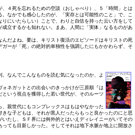
が、４死を忘れるための空談（おしゃべり）、５「時間」とは
る。なかでも感心したのが、「実存とは可能性のこと」で、こ
なりにいたらしい）ことで、わりと自信を持った云い方をして
が成立するかも知れない。まあ、人間に「実体」なるものがあ
なんだよね。要は、キリスト復活のエピソードはキリストの死
デガーが「死」の絶対的単独性を強調したにもかかわらず、そ
刊。なんでこんなものを読む気になったのか、よ
ヴォネガットとの出会いのきっかけが三原順『は
だという視点を獲得した若い世代が、そのルーツ
ら、親世代にもコンプレックスはもはやなかった
好きな子どもは、それが黒人だったらもっと良かったのにと思
がいたし、ＳＦ界には例外的とはいえディレイニーがいてその
あっても目新しかった。そしてそれは地下水脈か地上に開放さ