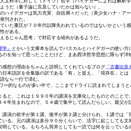
人文科学に対して（ドイツ）哲学（ハイデガーによれば解釈学
ようだ（量子論に言及していたかは知らない）。
のハイデガーは気力充実、自信満々だった（美少女ハナ・アー
発刊された。
ていた重圧が７０年代以降失われているのではないかという感
性がある。
えるじゃん思考」で対応する傾向があるようだ。
理学』
とかいう文庫本を読んでパスカルとハイデガーの使い方
るのを知って思ったことだけど、まあ西洋哲学思想に限らず洋
の感想の理由をちゃんと説明してくれているブログ
「古書比良
の日本語訳を全集版の訳である「有」と捉え、「現存在」とは
本語なら一行で済む。
ワー的なものが多い中で、ここまでドライに読まれてしまうと
よると、これは１９９０年の講演を文庫化したものとのことで
３４年生まれなので、５４歳で集中して読んだらしい。親父が
講演の前半が第１講、後半が第２講と分けられ、１講では「
ている。元の講演は多分９０分くらいで、活字に起こしても文
説明している。もちろん筒井としても一読では何を云っている