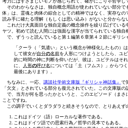
考力にはすさまじいモノが感じられて、確かにこりゃ哲学し
そのわからなさは、独自概念用語が使われていない部分でも
体」は、霊魂と肉体の綜合としての精神ではなく、実存なので
読み手に確たる理解（もしくは思い込み）がないと分からな
これだけ大真面目な独自定義の概念操作を繰り広げている中
ヤツ。初めて読む人間には強面な漢字が当てられている独自
で、ずうっと読んでいると第１編第６章第４２節にギリシャ
「クーラ（「気遣い」という概念が神様化したもの）は
して彼女が
自分
の
名前
を人形につけようとしたら、ユピ
的に時間の神に判断を仰いだが、彼は、ユピテルはそれ
に、
人形
の
呼び名
については「土（フムス）」からつく
最後にあります）。
ちなみに、一応、
講談社学術文庫版『ギリシャ神話集』
で
「欠文」とされている部分も復元されていた。この文庫版の
で、当方が何を思ったかというと、このエピソード（まさに
ことですね。
この調子でいくとダラダラと続きそうなので、とりあえず
これはドイツ（語）ローカルな著作である。
これはドイツ語での思索行為／哲学の見本でもある。