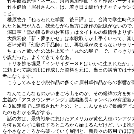
竹本健治原作・ネーム、河内実加作画「ＳＦ作家パーティ
竹本健治「眉村さんへ」は、若き日１編だけチャチャヤングに
こと。
椎原悠介「ねらわれた学園 後日譚」は、台湾で学生時代の
れたと回想が入る。残念ながら当方に原作の記憶がないので
深田亨「雪の降る世のお客様」はタイトルの叙情性よりずっ
大熊宏俊「新・夢まかせ」は本歌取りが上手くいって、楽
石坪光司「幻影の手品師」は、再就職が決まらないサラリー
ちょっと驚いたのは村上知子「丸池の畔で」で、てっきり父
小説だった。よくできてるなあ。
トリを飾る堀晃「インサイダーＳＦはいかに生まれたか」。
に頼まれて講演用に作成した資料を元に、当日の講演では十
考になります。
こうしてみると小説作品の多くに眉村卓作品からの影響が直
なんでこんなものがいまごろ出るのか、その経緯の方を知
主義の『アスタウンディング』誌編集長キャンベルが有望新
ら３回連載でに連載されたとのこと。こんなもので長編デビ
たのもわかる気がする。
話の方は、最終戦争に負けたアメリカが黄色人種パンアジア
を何も知らずに着任するところから始まるんだけど、いま読
を小さなところから破っていく展開と、新兵器の応用でほぼ