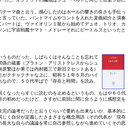
のテーマ曲と云う。感心したのはホールの響きの良さも手伝っ
と言っていた。パントマイムやコントを入れた楽曲紹介と演奏
くパートは、ヴァイオリン１挺から始めてデュオ、トリオ、カ
ソンに宇宙戦艦ヤマト・メドレーそれにビートルズといったと
いうものだった。しばらくはそんなことも忘れて
関係の蔵書（プラトン・アリストテレスからシュ
南原繁ほか果ては内村鑑三で新旧２セットある）
モがクチャクチャな上に、昭和５１年５月のハイ
れなので、５０代半ばで『存在と時間』を読み、
眠くなったらすぐに読むのを止めるというもの。もはや６０代
月の初めだったけど、さすがに前回に間に合うように感想文を
未完の論考だったと云うぐらいで要約も出来ないが、基本的に
同じく自分が定義したさまざまな概念用語（その代表が「現存
の長大な自らの議論を常に自己参照しながら進めていくその思