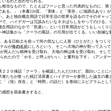
ているわと思わせられる。
相当なもので、たとえばフーンと思った代表的なものに、第
ある。」（本書226頁、「実体」と「実存」に強調点あり）
い。あと独自概念用語で日常生活の世界を語るのでそのギャッ
で、ハイデガーは冗談みたいなネタばらしをやってのける。
概念用語のなかで「気遣い」という日常用語がどうもしっくり
神話集から「クーラの寓話」の引用が出てくる。いい加減な
、ある日粘土を拾って何の気なしに人形（ひとがた）をつくり
テルが
俺
の
名前
にしろという、そこへ大地の神が割って入って
が死んだら精神を受け取れ、大地の神は体を受け取れ、そして
られたので「ホモ」と呼ぶがいい、と審判を下す」（アンダー
第２２０挿話「クーラ」を確認したんだけれど、面白いことに
訳者たちが使った校訂済原書とハイデガーが参照した論文の書
「（現）存在」と「時間」の話だ）を巻頭にエピグラムとし
の感想を箇条書きすると、