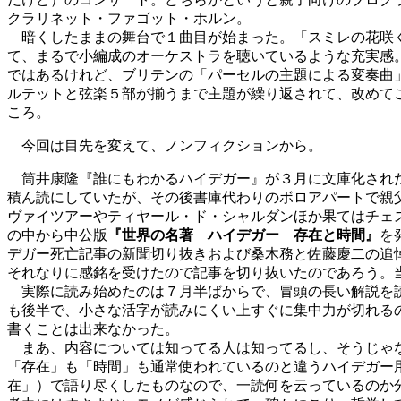
クラリネット・ファゴット・ホルン。
暗くしたままの舞台で１曲目が始まった。「スミレの花咲く
て、まるで小編成のオーケストラを聴いているような充実感
ではあるけれど、ブリテンの「パーセルの主題による変奏曲
ルテットと弦楽５部が揃うまで主題が繰り返されて、改めて
ころ。
今回は目先を変えて、ノンフィクションから。
筒井康隆『誰にもわかるハイデガー』が３月に文庫化された
積ん読にしていたが、その後書庫代わりのボロアパートで親
ヴァイツアーやティヤール・ド・シャルダンほか果てはチェ
の中から中公版
『世界の名著 ハイデガー 存在と時間』
を
デガー死亡記事の新聞切り抜きおよび桑木務と佐藤慶二の追
それなりに感銘を受けたので記事を切り抜いたのであろう。
実際に読み始めたのは７月半ばからで、冒頭の長い解説を読
も後半で、小さな活字が読みにくい上すぐに集中力が切れる
書くことは出来なかった。
まあ、内容については知ってる人は知ってるし、そうじゃな
「存在」も「時間」も通常使われているのと違うハイデガー
在」）で語り尽くしたものなので、一読何を云っているのか