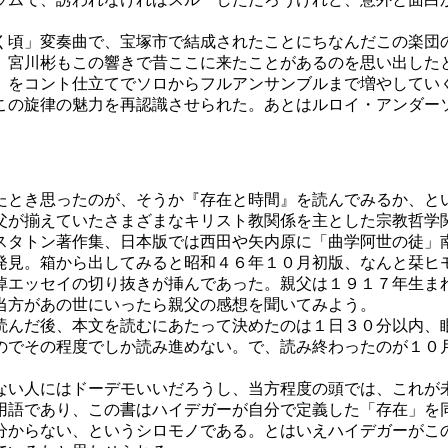
頃」変奏曲で、宝塚市で結成されたことにちなんだこの楽団
。宮川彬もこの響きで昔ここに来たことがあるのを思い出した
」をコント仕立てでソロからフルアンサンブルまで増やしてい
この旋律の魅力を再認識させられた。あとはルロイ・アンダー
とき思ったのが、そうか『存在と時間』を読んでみるか、と
父が揃えていたさまざまなキリスト教関係を主とした宗教哲学
スタトン著作集、日本版では西田や矢内原に「曲学阿世の徒」
発見。箱から出してみると昭和４６年１０月初版、なんと栞ヒ
悼エッセイの切り抜きが挿んであった。親父は１９１７年生ま
当方があの世にいったら親父の感想を聞いてみよう。
んだ後、本文を読むにあたって決めたのは１日３０分以内、
のでその程度でしか読み進めない。で、読み終わったのが１０
い人にはドーデモいいだろうし、当方程度の頭では、これが
用語であり、この書はハイデガーが自分で定義した「存在」を
分からない、というシロモノである。とはいえハイデガーがこ