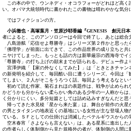
この本の中で、ウンネディ・オコラフォーがどれほど高く評
い。オバマ大統領時代に書かれたこの書物は晴れやかな気分
ではフィクションの方。
小浜徹也・高塚葉月・笠原沙耶香編『GENESIS 創元
者によると、このアンソロジーは今回で終了し、あとは総合
八島游舷「応信せよ尊勝寺」はシリーズ第２作かと思ったら
「佛理学」が前面に出てきて、この作品世界の成り立ちと共
ニヤけてしまった。もっとも話の方は新華厳宗の西海寺でイ
「尊勝寺」の打ち上げの顛末までが語られる。デビュー作よ
宮澤伊織「【家の外なくしてみた】」は「ときときチャンネ
の新発明を紹介して、毎回酷い目に遭うシリーズ。今回は「
てしまい、２人がそこをうろつく話。毎回よう考えるなとい
初めて読む作家、菊石まれほの表題作は、戦争が止められな
かどうかも分からない柔らかい角のある少年の一人称からは
く分かりにくい。多分短篇としては詰め込みすぎなんだと思
帰ってきた水見稜「星から来た宴」は、舞台が前作の火星か
の男とタイタンの地表近くの基地にいる女性が主な登場人物
ている。ＳＦとしての仕掛けは消滅したベテルギウスからの
空木春宵「さよならも言えない」は、ある星系に進出した人
の作者らしく体制側から見た規格外の者が、体制側の人間に