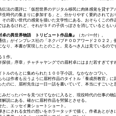
伝法の選評に「仮想世界のデジタル移民に肉体感覚を貸すア
学生時代の集まりに参加する」と、分かりやすく要約されてお
、その若い世代の感覚を描いた文学性にある。おそらくこの作
ではあるけれど、それがＳＦの子供っぽさを消しているともい
村卓の異世界物語 トリビュート作品集』
（カバー付）。
信』がインプレス社の「ネクパブＰＯＤアワード２０２２」
になり、本書が実現したとのこと。見るべき人は見ているので
る１作。
探偵」序章」チャチャヤングでの眉村卓にはまだ若すぎてす
イトルのもとに集められた１００字小説。なかなかコワい。
らは作者も云うように眉村作品のタイトル「養成所教官」に
たのに、眉村先生は一日一話を書いていて、本当にすごいと
みだったバーを見つけてなかに入ると、現役時代の仕事の物
者解説にある。確かに眉村作品を髣髴とさせる。
せた、エッセイ兼ショートショート。
きにされる女性の想いをホラータッチで描く。作者あとがき