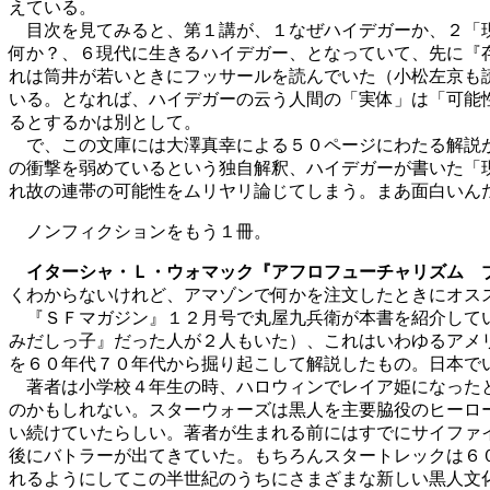
えている。
目次を見てみると、第１講が、１なぜハイデガーか、２「現
何か？、６現代に生きるハイデガー、となっていて、先に『
れは筒井が若いときにフッサールを読んでいた（小松左京も
いる。となれば、ハイデガーの云う人間の「実体」は「可能
るとするかは別として。
で、この文庫には大澤真幸による５０ページにわたる解説が
の衝撃を弱めているという独自解釈、ハイデガーが書いた「
れ故の連帯の可能性をムリヤリ論じてしまう。まあ面白いん
ノンフィクションをもう１冊。
イターシャ・Ｌ・ウォマック『アフロフューチャリズム 
くわからないけれど、アマゾンで何かを注文したときにオス
『ＳＦマガジン』１２月号で丸屋九兵衛が本書を紹介してい
みだしっ子』だった人が２人もいた）、これはいわゆるアメ
を６０年代７０年代から掘り起こして解説したもの。日本で
著者は小学校４年生の時、ハロウィンでレイア姫になったと
のかもしれない。スターウォーズは黒人を主要脇役のヒーロ
い続けていたらしい。著者が生まれる前にはすでにサイファ
後にバトラーが出てきていた。もちろんスタートレックは６
れるようにしてこの半世紀のうちにさまざまな新しい黒人文