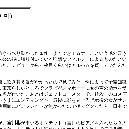
０回）
めきっちり動かした１作。よくできてるナー、という以外云う
人公の眼に張り付いている強烈なフィルターによるものだとい
った。デビューから４枚目くらいはアルバムを買っていたんだ
館に吹き替え版がかかったので見てみた。例によって予備知識
り東京らしいところでブラピがスマホ片手に女の声の指示を受
見当が付いた。あとはジェットコースターで、皆殺しのコメデ
いうまにエンディングへ。最後に顔を見せる指示役の女がサン
映画館にパンフレットが無かったので後でググったら、日本で
が、
宮川彬
が率いるオクテット（宮川のピアノを入れたら９人
かった。オクテットの編成はシューベルトと同じで弦楽５部に