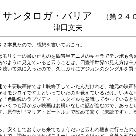
・サンタロガ・バリア
（第２４
津田文夫
を２本見たので、感想を書いておこう。
はモリミーの書いたものを四畳半アニメのキャラでテンポも含
あのように見えていると云うことは、四畳半世界の見え方は主
を聴いて気に入ったので、久しぶりにアジカンのシングルを買
開で主要映画館では上映終了していたんだけれど、地元の映画
がオモシロイですよといっていたのを覚えているだけ。いきな
な「色眼鏡のラプソディー」スタイルを意識してやっていると
がいくつも浮かぶが映画はお構いなしに話が進むので、あっと
ず、原作が『マリア・ビートル』で改めて驚く（未読です）。
、安くしておくから来てちょうだいと云われ聴きに行ったの
ラムで、誘われなければスルーしただろうけれど、意外と面白