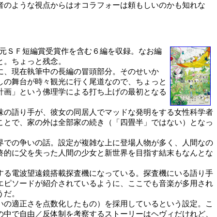
者のような視点からはオコラフォーは頼もしいのかも知れな
元ＳＦ短編賞受賞作を含む６編を収録。なお編
と。ちょっと残念。
に、現在執筆中の長編の冒頭部分。そのせいか
しの舞台が時々観光に行く尾道なので、ちょっと
計画」という佛理学による打ち上げの最初となる
味の語り手が、彼女の同居人でマッドな発明をする女性科学者
ことで、家の外は全部家の続き（「四畳半」ではない）となっ
界での争いの話。設定が複雑な上に登場人物が多く、人間なの
終的に父を失った人間の少女と新世界を目指す結末もなんとな
する電波望遠鏡搭載探査機になっている。探査機にいる語り手
エピソードが紹介されているように、ここでも音楽が多用され
うだ。
いの適正さを点数化したもの）を採用しているという設定。こ
の中で自由／反体制を考察するストーリーはヘヴィだけれど、