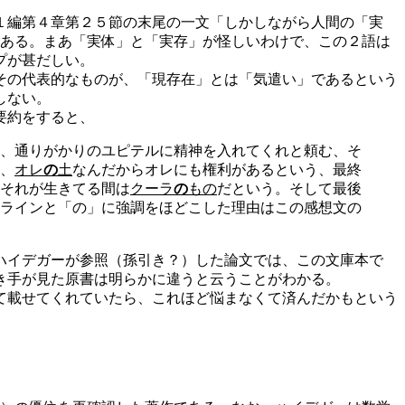
１編第４章第２５節の末尾の一文「しかしながら人間の「実
がある。まあ「実体」と「実存」が怪しいわけで、この２語は
プが甚だしい。
その代表的なものが、「現存在」とは「気遣い」であるという
しない。
要約をすると、
、通りがかりのユピテルに精神を入れてくれと頼む、そ
、
オレ
の
土
なんだからオレにも権利があるという、最終
それが生きてる間は
クーラ
の
もの
だという。そして最後
ラインと「の」に強調をほどこした理由はこの感想文の
ハイデガーが参照（孫引き？）した論文では、この文庫本で
き手が見た原書は明らかに違うと云うことがわかる。
て載せてくれていたら、これほど悩まなくて済んだかもという