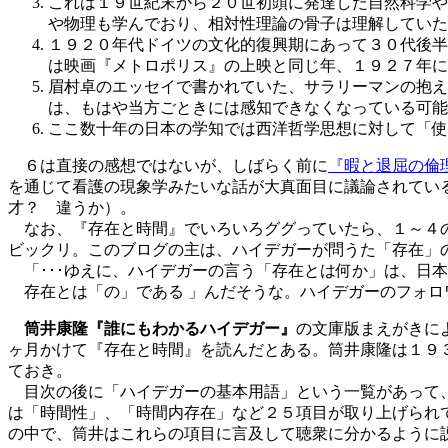
これは１９世紀末から２０世初頭に発達した自然科学や
や物理も学んでおり、相対性理論の骨子は理解していた
１９２０年代ドイツの文化的復興期にあって３０代後半
は映画『メトロポリス』の上映と同じ年、１９２７年に
眉村卓のエッセイで書かれていた、サラリーマンの抱え
は、もはや当方ごときには感知できなくなっている可能
ここ数十年の日本の学知では西洋哲学思想に対して「使
６は直接の感想ではないが、しばらく前に
『暇と退屈の倫
を通じて看護の現象学みたいな話が大真面目に議論されてい
才？ 違うか）。
なお、『存在と時間』でいろいろググっていたら、１～４
ビックリ。このブログの主は、ハイデガーが問うた「存在」
「･･･ゆえに、ハイデガーの言う「存在とは何か」は、日
存在とは「の」である 」んだそうな。ハイデガーのフォロ
筒井康隆『誰にもわかるハイデガー』
の文庫版まえがきに
ヶ月かけて『存在と時間』を読んだとある。筒井康隆は１９
ておき。
目次の後に「ハイデガーの基本用語」という一覧があって、
は「時間性」、「時間内存在」など２５項目が取り上げられ
の中で、筒井はこれらの項目に言及して聴衆に分かるように