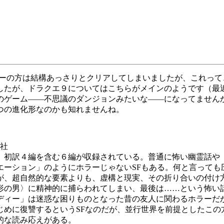
ーの方は結構あっさりとクリアしてしまいましたが、これって
したが、ドラクエ９についてはこちらがメインのようです（最
のゲーム――不思議のダンジョンみたいな――になってません
つの進化形なのかも知れませんね。
社
初訳４編を含む６編が収録されている。普通に怖い幽霊話や
エーション」のようにホラーじゃないSFもある。何と言っても
が、超自然的な要素よりも、虚構と現実、その折り合いの付け
形の男〉に精神的に捕らわれてしまい、最後は……という怖い
ディー」は迷惑な困りものとなった昔の友人に関わるホラーだ
じめに復讐するというSFなのだが、並行世界を前提としたこの
的な読み応えがある。