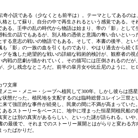
伝奇小説である（少なくとも前半は）。テーマとしてあるのは
人格として蘇り、自分の中で再生されるという感覚である。そ
である。壬申の乱の時代から物語は始まり、帝の「影」として
廻転生の話でもあるが、別人格の憑依と意識の奪い合いといっ
とする意志の戦いの物語でもある。そして、本書の後半、とい
楓も「影」の一族の血を引くものであり、やはり過去から続く
ングを逸した絶望的な戦いの詳細な戦術的検討が、観察者の視
い内戦の悲劇が描かれていく。その描写には圧倒されるのだが
が、少し残念なところだ。前半の皐月女や比丘尼のように、ヒ
ワ文庫
メニー・メニー・シープへ植民して300年。しかし彼らは惑
な状態だった。植民地を支配するのは臨時総督ユレイン三世と
に来て強圧的な事件が続発し、民衆の間に不満が高まっていた
くあるストーリーをベースに、地中に埋まった恒星間植民船の
真実とは別の真実があるらしい、といった謎が語られる。いや
本書の最後で、それまでのストーリー展開とはがらりと変わる方
まったばかりだ。