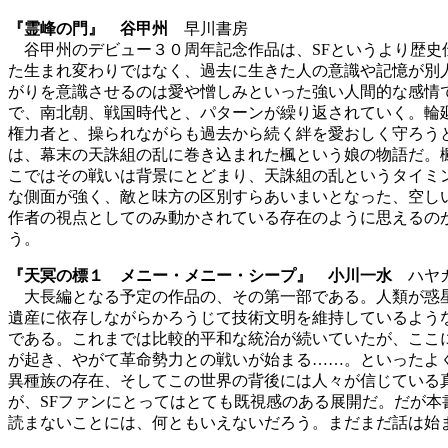
『霊峰の門』 谷甲州
早川書房
谷甲州のデビュー３０周年記念作品は、SFというより歴史
た生まれ変わりではなく、過去に生きた人の意識や記憶が別
がりを意識させるのは愛や憎しみといった強い人間的な感情
で、南北朝、戦国時代と、パターンが繰り返されていく。輪
権力者と、操られながらも過去から続く絆を愛おしく守ろう
は、幕末の天誅組の乱に巻き込まれた楓という娘の物語だ。
こではその戦いは背景にとどまり、天誅組の乱というタイミ
な側面が強く、敵と味方の区別すらあいまいとなった、空し
作者の視点としてのみ動かされている存在のように思えるの
う。
『天冥の標１ メニー・メニー・シープ』 小川一水
ハヤカ
大長編となる予定の作品の、その第一部である。人類が惑星
遺産に依存しながらかろうじて技術文明を維持しているよう
である。これまでは比較的平和な統治が続いていたが、ここ
が起き、やがて革命勢力との戦いが始まる……。といったよ
異種族の存在、そしてこの世界の背後には人々が信じている
が、SFファンにとってはとても既視感のある展開だ。だが
読まないことには、何ともいえないだろう。まだまだ話は始