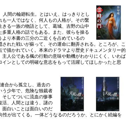
、人間の輪廻転生。とはいえ、はっきりとし
れも一人ではなく、何人もの人格が。その繋
生きる一族の物語として、葛城、吉野の山中
た多重人格の話でもある。また、彼らを操る
うより本書の三分の二近くを占めているの
隠された戦いが蘇って、その運命に翻弄される。ところが、こ
点で描かれていく。本来のドラマより歴史ドキュメンタリー的
、主人公である楓の行動の意味や動機がわかりにくく、いわば
ロインとしての明確な意志をもって活躍してほしかったと思
星連合から孤立し、過去の
いう少年で、危険な独裁者
。そしてついに流血の惨事
復活、人間とは違う、謎の
、面白いことは面白いのだ
向性が出てくる。一体どうなるのだろうか、とにかく続編を