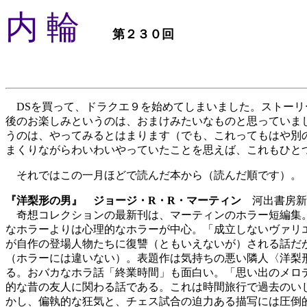
内 輪
第２３０回
DSを買って、ドラクエ９を始めてしまいました。ストーリ
後のお楽しみというのは、おまけみたいなものと思っていま
うのは、やってみるとはまります（でも、これってもはや別
まくりながらわいわいやっていたことを思えば、これもひと
それではこの一月ほどで読んだ本から（読んだ順です）。
『洋梨形の男』 ジョージ・R・R・マーティン
河出書房新
奇想コレクションの最新刊は、マーティンのホラー短編集。
なホラーよりは心理的なホラーが中心。「成立しないヴァリ
が自作の登場人物たちに復讐（ともいえないが）される話だ
（ホラーには違いない）。表題作は気持ちの悪い隣人〈洋梨
る。おバカなホラ話「終業時間」も面白い。「思い出のメロ
的な昔の友人に関わる話である。これは時間旅行で過去のい
かし、偏執的な狂気と、チェス試合の迫力ある描写には圧倒