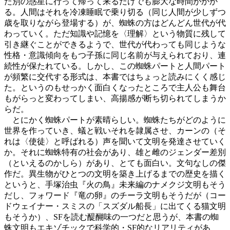
た別の惑星に行って帰って来るだけでも膨大な時間がかか
る。人間はそれを冷凍睡眠で乗り切る（同じ人間が少しずつ
歳を取りながら登場する）が、蜘蛛の方はどんどん世代が代
わっていく。ただ知識や記憶を〈理解〉という物質に残して
引き継ぐことができるようで、世代が代わっても同じような
性格・意識傾向をもつ子孫に同じ名前が与えられており、連
続性が保たれている。しかし、この蜘蛛パートと人間パート
が頻繁に交代する形式は、本書ではちょっと読みにくく感じ
た。というのもせっかく面白くなったところで主人公も舞台
もがらっと変わってしまい、高揚感が断ち切られてしまうか
らだ。
とにかく蜘蛛パートが素晴らしい。蜘蛛たちがどのように
世界を作っていき、蟻と戦いそれを隷属させ、カーンの（そ
れは〈使徒〉と呼ばれる）声を聞いて文明を発達させていく
か。それに蜘蛛特有の社会があり、雄と雌のジェンダー差別
（といえるのかしら）があり、とても面白い。文句なしの傑
作だ。異生物がひとつの文明を築き上げるまでの歴史を描く
というと、手塚治虫『火の鳥』未来編のナメクジ文明もそう
だし、フォワード『竜の卵』のチーラ文明もそうだが（コー
ドウェイナー・スミスの「スズダル船長」に出てくる猫文明
もそうか）、SFを読む醍醐味の一つだと思うが、本書の蜘
蛛文明もエキゾチックで科学的・SF的なリアリティがあ