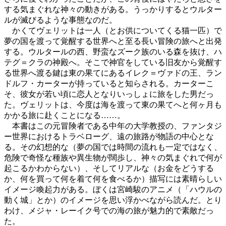
する気まぐれな神々の動きがある。うっかりするとウルター
ルが滅びるような事態なのだ。
かくてヴェリットは一人（とお供についてくる猫一匹）で
夢の国を渡って覚醒する世界へと至る長い冒険の旅へと出発
する。ウルタールの西、野蛮なズーク族のいる森を抜け、ハ
テグ＝クラの神殿へ。そこで神官をしている旧友から覚醒す
る世界へ渡る鍵は東の果てにあるイレク＝ヴァドの王、ラン
ドルフ・カーターが持っていると知らされる。カーターこ
そ、彼女が若い頃に恋人となりいっしょに旅をした男だっ
た。ヴェリットは、今度は海を渡って東の果てへと何ヶ月も
かかる旅に赴くことになる……。
本書はこの元冒険者である中年の大学教授の、ファンタジ
ー世界におけるトラベローグ、遠の旅路が物語の中心とな
る。その幻想的な（夢の国では時間の流れも一定ではなく、
危険で奇怪な種族や異生物が闊歩し、神々の気まぐれで何が
起こるかわからない）、そしてリアルな（お金をどうする
か、何を買って何を着て何を食べるか）描写には素晴らしい
イメージ喚起力がある。ぼくは宮崎駿のアニメ（「ハウルの
動く城」とか）のイメージを思い浮かべながら読んだ。とり
わけ、メジャ・レーイク号での海の旅が魅力的で素敵だっ
た。