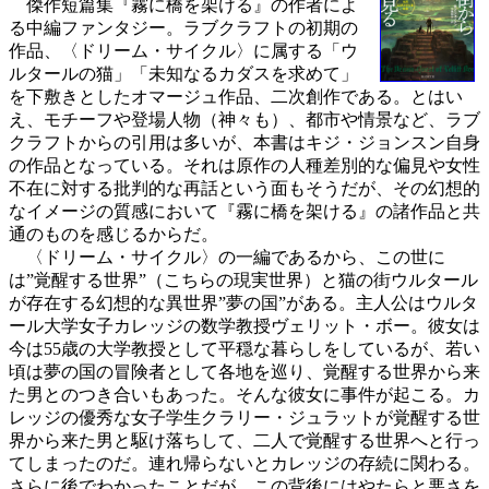
傑作短篇集『霧に橋を架ける』の作者によ
る中編ファンタジー。ラブクラフトの初期の
作品、〈ドリーム・サイクル〉に属する「ウ
ルタールの猫」「未知なるカダスを求めて」
を下敷きとしたオマージュ作品、二次創作である。とはい
え、モチーフや登場人物（神々も）、都市や情景など、ラブ
クラフトからの引用は多いが、本書はキジ・ジョンスン自身
の作品となっている。それは原作の人種差別的な偏見や女性
不在に対する批判的な再話という面もそうだが、その幻想的
なイメージの質感において『霧に橋を架ける』の諸作品と共
通のものを感じるからだ。
〈ドリーム・サイクル〉の一編であるから、この世に
は”覚醒する世界”（こちらの現実世界）と猫の街ウルタール
が存在する幻想的な異世界”夢の国”がある。主人公はウルタ
ール大学女子カレッジの数学教授ヴェリット・ボー。彼女は
今は55歳の大学教授として平穏な暮らしをしているが、若い
頃は夢の国の冒険者として各地を巡り、覚醒する世界から来
た男とのつき合いもあった。そんな彼女に事件が起こる。カ
レッジの優秀な女子学生クラリー・ジュラットが覚醒する世
界から来た男と駆け落ちして、二人で覚醒する世界へと行っ
てしまったのだ。連れ帰らないとカレッジの存続に関わる。
さらに後でわかったことだが、この背後にはやたらと悪さを