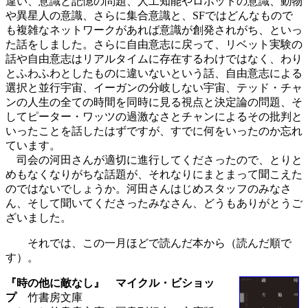
違い、意識と記憶の問題、人工知能やロボットの意識、動物
や異星人の意識、さらに集合意識と、SFではどんなもので
も複雑なネットワークがあれば意識が創発されがち、といっ
た話をしました。さらに自由意志に戻って、リベット実験の
話や自由意志はリアルタイムに存在するわけではなく、わり
とふわふわとしたものに違いないという話、自由意志による
選択と並行宇宙、イーガンの分岐しない宇宙、テッド・チャ
ンの人生の全ての時間を同時に見る視点と決定論の問題、そ
してピーター・ワッツの過激なさとチャンによるその批判と
いったことを話したはずですが、すでに何をいったのか忘れ
ています。
司会の河田さんが適切に進行してくださったので、とりと
めもなくなりがちな話題が、それなりにまとまって聞こえた
のではないでしょうか。河田さんはじめスタッフのみなさ
ん、そして聞いてくださったみなさん、どうもありがとうご
ざいました。
それでは、この一月ほどで読んだ本から（読んだ順で
す）。
『時の他に敵なし』 マイクル・ビショッ
プ
竹書房文庫