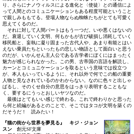
り、さらにナノウィルスによる進化と〈使徒〉との通信によ
って人間とのコミュニケーションもある程度可能ということ
で親しみももてる。登場人物ならぬ蜘蛛たちがとても可愛く
思えてくるのだ。
それに対して人間パートはもう一つだ。いや悪くはないの
だ。衰退していく文明、何もかもが古び破損し消耗していく
移民船と、妄執に凝り固まった古代人や、あまり有能とはい
えない乗員たちといったもの悲しい物語として面白いと思う
のだが、いかんせん主人公である古学者にぼくにはまったく
魅力が感じられなかった。この男、古帝国の言語を解読し、
カーンとコミュニケーションを取るという意味では役立つ
が、本人もいっているように、それ以外で何でこの船の重要
人物と見なされているのかわからない。なのに色々と出しゃ
ばるし、そのくせ自分の意思をはっきり表明することもな
く、要するにうっとおしいヤツなのだ。
最後はとてもいい感じで終わる。これで終わりかと思った
ら何と続編があるとのことで、そこではタコが文明を築くの
だそうだ！ 読みたい！
『猫の街から世界を夢見る』 キジ・ジョン
スン
創元SF文庫