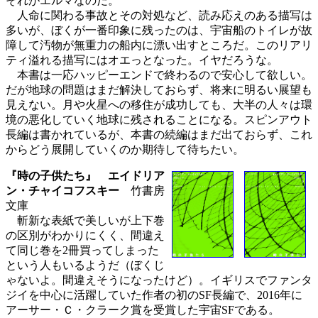
それがエルマなのだ。
人命に関わる事故とその対処など、読み応えのある描写は
多いが、ぼくが一番印象に残ったのは、宇宙船のトイレが故
障して汚物が無重力の船内に漂い出すところだ。このリアリ
ティ溢れる描写にはオエっとなった。イヤだろうな。
本書は一応ハッピーエンドで終わるので安心して欲しい。
だが地球の問題はまだ解決しておらず、将来に明るい展望も
見えない。月や火星への移住が成功しても、大半の人々は環
境の悪化していく地球に残されることになる。スピンアウト
長編は書かれているが、本書の続編はまだ出ておらず、これ
からどう展開していくのか期待して待ちたい。
『時の子供たち』 エイドリア
ン・チャイコフスキー
竹書房
文庫
斬新な表紙で美しいが上下巻
の区別がわかりにくく、間違え
て同じ巻を2冊買ってしまった
という人もいるようだ（ぼくじ
ゃないよ。間違えそうになったけど）。イギリスでファンタ
ジイを中心に活躍していた作者の初のSF長編で、2016年に
アーサー・Ｃ・クラーク賞を受賞した宇宙SFである。