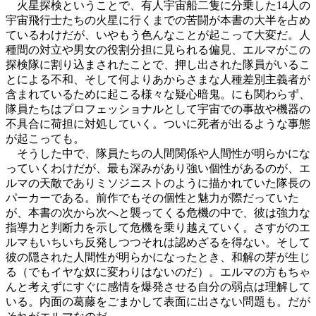
火星探検ということで、有人宇宙船二隻に分乗した14人の
宇宙飛行士たちの火星に行くまでの苦闘が本書の大半を占め
ているわけだが、いやもう色んなことが起こって大変だ。人
種間の対立や男女の役割分担に見られる偏見、エルマがこの
探検隊に割り込まされたことで、押し出された隊員がいるこ
とによる不和、そして何よりあからさまな人種差別主義者が
含まれているために起こる様々な疑心暗鬼。にも関わらず、
隊員たちはプロフェッショナルとして宇宙での事故や機器の
不具合に荷担に対処していく。ついに死者が出るような事態
が起こっても。
そうした中で、隊員たちの人間関係や人間性が明らかにな
っていくわけだが、最も深みがあり強い個性があるのが、エ
ルマの天敵でありミソジニストのように描かれていた隊長の
パーカーである。前作でもその個性と魅力が際だっていた
が、本書の次から次へと襲ってくる危機の中で、彼は強力な
指導力と判断力を示して危機を乗り越えていく。さすがのエ
ルマもいちいち反発しつつそれは認めざるを得ない。そして
彼の隠された人間性が明らかになったとき、和解の芽が生じ
る（でもイヤな奴に変わりはないのだ）。エルマの方もちゃ
んと考えずにすぐに感情を爆発させる自分の弱点は理解して
いる。内面の葛藤をごまかして表面に出さない問題も。だが