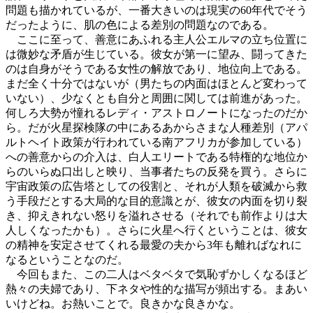
問題も描かれているが、一番大きいのは現実の60年代でそう
だったように、肌の色による差別の問題なのである。
ここに至って、善意にあふれる主人公エルマの立ち位置に
は微妙な矛盾が生じている。彼女が第一に望み、闘ってきた
のは自身がそうである女性の解放であり、地位向上である。
まだ全く十分ではないが（男たちの内面はほとんど変わって
いない）、少なくとも自分と周囲に関しては前進があった。
何しろ大勢が憧れるレディ・アストロノートになったのだか
ら。だが火星探検隊の中にあるあからさまな人種差別（アパ
ルトヘイト政策が行われている南アフリカが参加している）
への善意からの介入は、白人エリートである特権的な地位か
らのいらぬ口出しと映り、当事者たちの反発を買う。さらに
宇宙政策の広告塔としての役割と、それが人類を破滅から救
う手段だとする大局的な目的意識とが、彼女の内面を切り裂
き、抑えきれない怒りを溢れさせる（それでも前作よりは大
人しくなったかも）。さらに火星へ行くということは、彼女
の精神を安定させてくれる最愛の夫から3年も離ればなれに
なるということなのだ。
今回もまた、この二人はベタベタで気恥ずかしくなるほど
熱々の夫婦であり、下ネタや性的な描写が頻出する。まあい
いけどね。お熱いことで。良きかな良きかな。