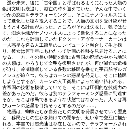
遥か未来、後に「古帝国」と呼ばれるようになった人類の
銀河文明も衰退し、滅亡の時を迎えていた。そんな中でいく
つかの惑星をテラフォーミングし、そこにナノウィルスによ
って進化した猿を投入することで、人類の文明を受け継がせ
ようとする計画があった。ところがそれは失敗し、猿ではな
く、蜘蛛や蟻がナノウィルスによって進化することになった
のだ。これを計画していたドクター・アヴラーナ・カーンは
一人惑星を巡る人工衛星のコンピュータと融合して生き残
り、彼女は何千年にもわたって計画の推移を見届けることに
なる。一方、その長い時間の間に古帝国の廃墟の中から地球
の人類は、かろうじて文明を復興させたが、再び滅亡の危機
が迫り、冷凍睡眠している多数の移民を乗せた宇宙船ギルガ
メシュが旅立つ。彼らはカーンの惑星を発見し、そこに植民
しようとするが、カーンの人工衛星によって追い払われる。
古帝国の技術を模倣していても、そこには圧倒的な技術力の
差があったのだ。彼らは別のテラフォーミング惑星に到達す
るが、そこは移民できるような状態ではなかった。人々は再
びカーンの惑星を目指そうとするのだが……。
物語は、蜘蛛たちが自分たちの文明を発展させていく歴史
と、移民たちの生存を賭けての闘争が、短い章で交互に描か
れる。本書では超光速は存在しないので、テラフォームされ