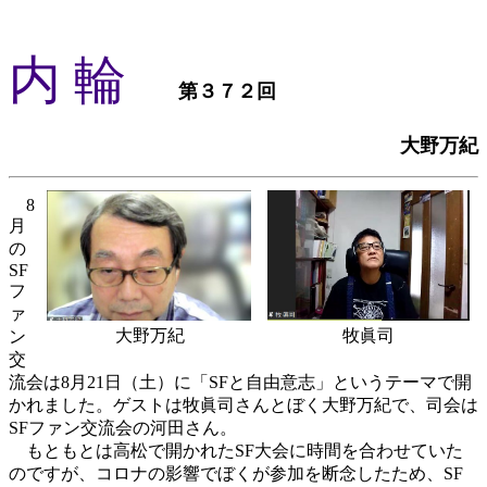
内 輪
第３７２回
大野万紀
8
月
の
SF
フ
ァ
大野万紀
牧眞司
ン
交
流会は8月21日（土）に「SFと自由意志」というテーマで開
かれました。ゲストは牧眞司さんとぼく大野万紀で、司会は
SFファン交流会の河田さん。
もともとは高松で開かれたSF大会に時間を合わせていた
のですが、コロナの影響でぼくが参加を断念したため、SF