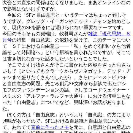
大会との直接の関係はなくなりました。まあオンラインなの
で影響はないはずですが。
今回の「SFと自由意志と」いうテーマはちょっと難しそ
うですが、グレッグ・イーガンやテッド・チャンを始めとし
て、現代のSFを語るには避けられない重要なテーマです。
今回のそもそもの発端は、牧眞司さんが
雑誌「現代思想」８
月号
の特集「自由意志」の依頼を受けて、このテーマについ
て「ＳＦにおける自由意志――「私」をめぐる問いから他者
論そして時間論へ」という原稿を書かれたのですが、そこで
は書き切れなかった話をしたいということでした。
そこでまずは牧さんがそこに書かれた内容をざっとおさら
いして（といってもクラークからヴォネガット、テッド・チ
ャンまで盛りだくさんでしたが）、さらにディストピアSF
と自由意志の問題、先ごろ創元SF文庫から新訳で出たアシ
モフのファウンデーションの話、そしてコードウェイナー・
スミスの「アルファ・ラルファ大通り」における何重にもな
った「自由意志」についてなど、興味深いお話がありまし
た。
ぼくの方は「自由意志」というより「自意識」の方により
興味があったので、SFにおける自意識と自由意志につい
て、あわてて
直前に作ったメモ
を元に、自意識と自由意志の