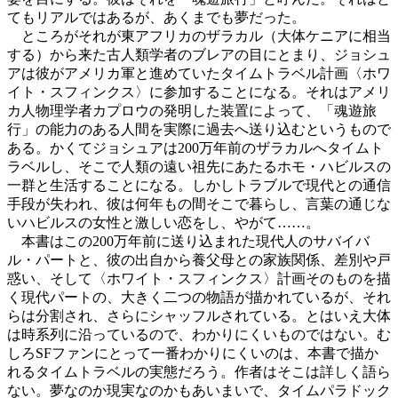
てもリアルではあるが、あくまでも夢だった。
ところがそれが東アフリカのザラカル（大体ケニアに相当
する）から来た古人類学者のブレアの目にとまり、ジョシュ
アは彼がアメリカ軍と進めていたタイムトラベル計画〈ホワ
イト・スフィンクス〉に参加することになる。それはアメリ
カ人物理学者カプロウの発明した装置によって、「魂遊旅
行」の能力のある人間を実際に過去へ送り込むというもので
ある。かくてジョシュアは200万年前のザラカルへタイムト
ラベルし、そこで人類の遠い祖先にあたるホモ・ハビルスの
一群と生活することになる。しかしトラブルで現代との通信
手段が失われ、彼は何年もの間そこで暮らし、言葉の通じな
いハビルスの女性と激しい恋をし、やがて……。
本書はこの200万年前に送り込まれた現代人のサバイバ
ル・パートと、彼の出自から養父母との家族関係、差別や戸
惑い、そして〈ホワイト・スフィンクス〉計画そのものを描
く現代パートの、大きく二つの物語が描かれているが、それ
らは分割され、さらにシャッフルされている。とはいえ大体
は時系列に沿っているので、わかりにくいものではない。む
しろSFファンにとって一番わかりにくいのは、本書で描か
れるタイムトラベルの実態だろう。作者はそこは詳しく語ら
ない。夢なのか現実なのかもあいまいで、タイムパラドック