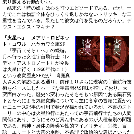
乗り越える行動がいい。
結末の「時の娘」は心を打つエピソードである。だが、一
方でこれは物語全体をひっくり返しかねないトリッキーな二
重性を含んでいる。果たして彼女は何を見るのだろうか。デ
ウス・エクス・マキナ？
『火星へ』 メアリ・ロビネッ
ト・コワル
ハヤカワ文庫SF
『宇宙（そら）へ』の続編。
月へ行った女性宇宙飛行士〈レ
ディ・アストロノート〉が今度
は火星に行く（1960年代に！）
という改変歴史SFだが、鳴庭真
人さんの解説にある通り、前作よりさらに現実の宇宙航行技
術をベースにしたハードな宇宙開発SF味が増しており、大
変面白かった。歴史の変わったそもそもの原因である隕石落
下とそれによる気候変動についても主に各章の冒頭に置かれ
たニュース記事の引用で状況が描かれているが、本書のスト
ーリーの中心は火星旅行にあたっての宇宙飛行士たちの人間
関係にあり、さらにそのど真ん中にあるのが人種差別の問題
である。精神・身体の障碍や性的マイノリティ、宗教、言
語、エリートと大衆の乖離、不条理で政治的な選択といった