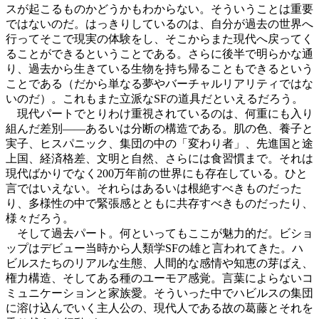
スが起こるものかどうかもわからない。そういうことは重要
ではないのだ。はっきりしているのは、自分が過去の世界へ
行ってそこで現実の体験をし、そこからまた現代へ戻ってく
ることができるということである。さらに後半で明らかな通
り、過去から生きている生物を持ち帰ることもできるという
ことである（だから単なる夢やバーチャルリアリティではな
いのだ）。これもまた立派なSFの道具だといえるだろう。
現代パートでとりわけ重視されているのは、何重にも入り
組んだ差別――あるいは分断の構造である。肌の色、養子と
実子、ヒスパニック、集団の中の「変わり者」、先進国と途
上国、経済格差、文明と自然、さらには食習慣まで。それは
現代ばかりでなく200万年前の世界にも存在している。ひと
言ではいえない。それらはあるいは根絶すべきものだった
り、多様性の中で緊張感とともに共存すべきものだったり、
様々だろう。
そして過去パート。何といってもここが魅力的だ。ビショ
ップはデビュー当時から人類学SFの雄と言われてきた。ハ
ビルスたちのリアルな生態、人間的な感情や知恵の芽ばえ、
権力構造、そしてある種のユーモア感覚。言葉によらないコ
ミュニケーションと家族愛。そういった中でハビルスの集団
に溶け込んでいく主人公の、現代人である故の葛藤とそれを