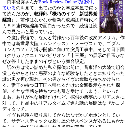
岡本俊弥さんが
Book Review Onlineで紹介し
ている
のを見て、出てたのかと早速本屋で買っ
て読んだのが、
乾緑郎『機巧のイヴ 新世界覚
醒篇』
。前作はなかなか斬新な改編江戸時代メ
カＳＦ連作短編集で面白かったので、続編は読
んで見たいと思っていた。
今度は長編で、なんと前作から百年後の改変アメリカ。作
中では新世界大陸（ムンドゥス）・ノーヴス）で、ゴダム
（シカゴ？）万博が開催に向けて突貫工事中。そして日下国
（クサカノクニ）のパビリオン「十三層」の展示の目玉がな
ぜか停止したままのイヴという舞台設定。
話の方は食い詰めた私立探偵の前に、昔東洋の大陸で組合
潰しをやらされて悪夢のような経験をしたときに知り合った
謎の男が再び現れ、その男からイヴの奪取を持ちかけられ
る。妻子の待つ日下国へ帰れるだけの金額提示をされた探
偵、イヤな予感を持ちつつも引き受けてしまう。といった、
まあ、ありがちな展開だけれど、探偵の悪夢のシリアスさに
対して、作品中のリアルタイムで進む話の展開はなぜかコメ
ディタッチ。
イヴも意識を取り戻してからはなぜかノホホンとしてい
て、サディスティックな殺し屋のサスペンスがあるにもかか
わらず、全体には弛緩したＢ級感が充満している。