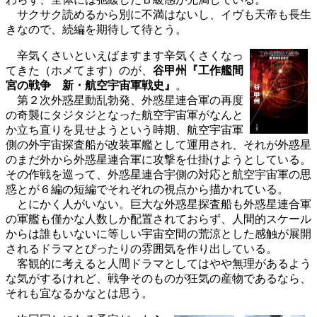
サクサク読めるから別に不満はないし、イヴも天帝も長生
きなので、続編を期待して待とう。
辛気くさいといえばますます辛気くさくなっ
てきた（ホメてます）のが、
谷甲州『工作艦間
宮の戦争 新・航空宇宙軍戦史』
。
第２次外惑星動乱勃発、外惑星連合軍の再度
の奇襲にタジタジとなった航空宇宙軍がなんと
か立ち直りを見せようという時期、航空宇宙軍
側の外宇宙探査船が改装軍艦として運用され、それが外惑星
のまだ外から外惑星連合軍に攻撃を仕掛けようとしている。
その作戦を巡って、外惑星連合宇側の対応と航空宇宙軍の思
惑とが６編の短編でそれぞれの視点から描かれている。
とにかく人がいない。巨大な外惑星探査船も外惑星連合軍
の軍艦も僅かな人数しか配置されておらず、人間的スケール
からは誰もいないに等しい宇宙空間の荒涼とした感触が展開
されるドラマとぴったりの雰囲気を作り出している。
客観的に考えると人間ドラマとしてはやや無理があるよう
な気がするけれど、戦争そのものが狂気の産物であるなら、
それも宜なるかなとは思う。