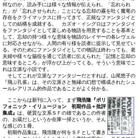
何なのか、読み手には様々な情報が伝えられ、「忘れられ
た」が「忘れさせられた」ことになる忘却の霧を吐く魔竜の
存在をクライマックスに持ってきて、正統なファンタジイと
しての結構を成就する。 カズオ・イシグロはファンタジイ
をファンタジイとして楽しめる物語を用意することを基本と
して、忘却の持つ様々な意味を物語のレイヤーの各レヴェル
に対応させながら、人間の有り様を読者に提示して見せてい
る。そのためにファンタジイとしての物語は終わっても、老
夫婦や様々な脇役を通じて読者に伝えられた「記憶と忘却の
意味するところ」が浮かび上がってくる。そういう意味でこ
れは立派な小説です。
そしてこれが立派なファンタジーだとすれば、山尾悠子の
『飛ぶ孔雀』は、その立派さと無縁の幻想で構成されたシュ
ールレアリスム的作品であることがよく分かる。
ここからは新刊に入って、まず
飛浩隆『ポリ
フォニック・イリュージョン 初期作品＋批評
集成』
は、硬質な文系ＳＦの雄であるこの作者
の、お蔵だしというか在庫一掃というか、そん
な感じの１冊。
初期作品集は、飛浩隆が何をＳＦとして書き