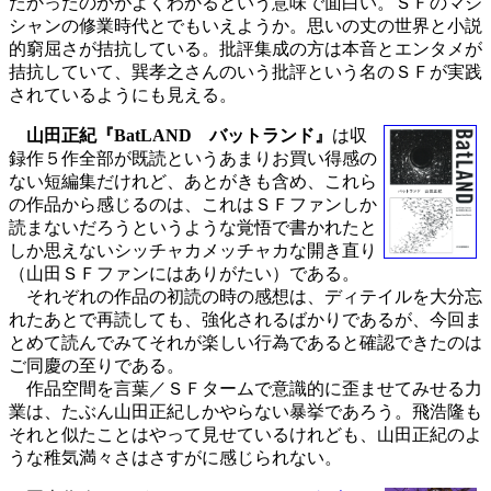
たかったのかがよくわかるという意味で面白い。ＳＦのマジ
シャンの修業時代とでもいえようか。思いの丈の世界と小説
的窮屈さが拮抗している。批評集成の方は本音とエンタメが
拮抗していて、巽孝之さんのいう批評という名のＳＦが実践
されているようにも見える。
山田正紀『BatLAND バットランド』
は収
録作５作全部が既読というあまりお買い得感の
ない短編集だけれど、あとがきも含め、これら
の作品から感じるのは、これはＳＦファンしか
読まないだろうというような覚悟で書かれたと
しか思えないシッチャカメッチャカな開き直り
（山田ＳＦファンにはありがたい）である。
それぞれの作品の初読の時の感想は、ディテイルを大分忘
れたあとで再読しても、強化されるばかりであるが、今回ま
とめて読んでみてそれが楽しい行為であると確認できたのは
ご同慶の至りである。
作品空間を言葉／ＳＦタームで意識的に歪ませてみせる力
業は、たぶん山田正紀しかやらない暴挙であろう。飛浩隆も
それと似たことはやって見せているけれども、山田正紀のよ
うな稚気満々さはさすがに感じられない。