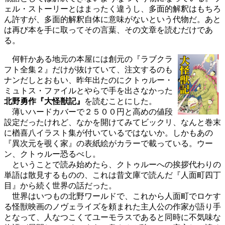
ェル・ストーリーとはまったく違うし、多面的解釈はもちろ
ん許すが、多面的解釈自体に意味がないという代物だ。あと
は再び本を手に取ってその言葉、その文章を読むだけであ
る。
何軒かある地元の本屋には創元の『ラブクラ
フト全集２』だけが抜けていて、注文するのも
ナンだしとおもい、昨年出たのにクトゥルー・
ミュトス・ファイルとやらで手を出さなかった
北野勇作『大怪獣記』
を読むことにした。
薄いハードカバーで２５００円と高めの値段
設定だったけれど、なかを開けてみてビックリ、なんと巻末
に楢喜八イラスト集が付いているではないか。しかもあの
『異次元を覗く家』の表紙絵がカラーで載っている。ウー
ン、クトゥルー恐るべし。
ということで読み始めたら、クトゥルーへの挨拶代わりの
単語は散見するものの、これは昔文庫で読んだ『人面町四丁
目』から続く世界の話だった。
世界はいつもの北野ワールドで、これから人面町でロケす
る怪獣映画のノヴェライズを頼まれた主人公の作家が語り手
となって、人なつこくてユーモラスであると同時に不気味な