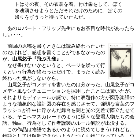
トはその夜、その衣裳を着、付け歯をして、ぼく
を魂消させようとただそれだけのために、ぼくの
帰りをずうっと待っていたんだ。」
あのロバート・フリップ先生にもお茶目な時代があったら
しい ･･･。
前回の原稿を書くときには読み終わったいた
のだけれど、感想を書くことができなかったの
が、
山尾悠子『飛ぶ孔雀』
。
なぜ書けないかというと、ページを繰って行
くという行為が終わっただけで、まったく読み
終わった気がしないから。
山尾悠子がコメディを書いたのは分かった。山尾悠子がコ
メディ風なシチュエーションを採用したことには驚いたが、
それよりもディテールが謎で、特に表題作の方が図形楽譜の
ような抽象的な設計図の存在を感じさせて、強靱な言葉のフ
ラッシュが作中に浮かんだ舞台を闇と光の交差で際立たせて
いる。そこへマスカレードのように様々な登場人物たちの会
話、独白、行為そして作者謹製のルール解説が出没する。
この作品は物語であるかのように読めてしまうけれども、
物語としては解釈できないようなつくり物になっている。ウ