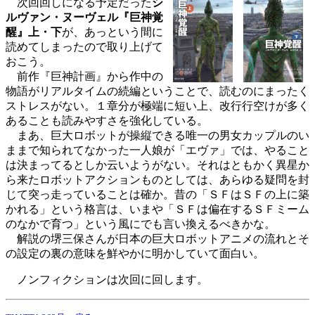
次回回しになる予定だった
シ
ルヴァン・ヌーヴェル『巨神覚
醒』上・下
が、あっという間に
読めてしまったので取り上げて
おこう。
前作『巨神計画』から作中の
物語がリアルタイムの続編ということで、読むのにまったく
ストレスがない。１章分が極端に短い上、改行行空けが多く
あることも読みやすさを強化している。
まあ、巨大ロボットが操縦できる唯一の男女カップルのい
ままで知られてなかった一人娘が「エヴァ」では、やること
は決まってるとしか云いようがない。それはともかく異星か
ら来たロボットアクションものとしては、あらゆる疑問を封
じて突っ走っていることは確か。昔の「ＳＦはＳＦの上に築
かれる」という格言は、いまや「ＳＦは偏在するＳＦミーム
のなかで育つ」という風にでも言い換えるべきかな。
解説の堺三保さんが日本の巨大ロボットアニメの流れとそ
の設定の裏の意味を鮮やかに明かしていて面白い。
ノンフィクションは次回に回します。