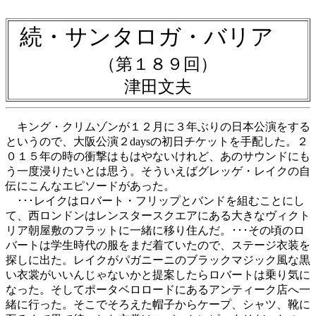
続・サンタロガ・バリア
（第１８９回）
津田文夫
キング・クリムゾンが１２月に３年ぶりの日本公演をする
というので、大阪公演２daysの初日チケットを手配した。２
０１５年の時の衝撃はもはやないけれど、あのサウンドにも
う一度浸りたいとは思う。そういえばグレッゲ・レイクの自
伝にこんなエピソードがあった。
･･･レイクはロバート・フリップとバンドを組むことにし
て、西ロンドンはレンスタースクエアにある大きなヴィクト
リア朝屋敷のフラットに一緒に移り住んだ。･･･その頃のロ
バートは学生時代の服をまだ着ていたので、ステージ衣装を
探しに出た。レイクがパガニーニのブラックマジック風な黒
い衣裳がいいんじゃないかと提案したらロバートは乗り気に
なった。そしてポータベロロードにあるアンティーク店へ一
緒に行った。そこでそろえた帽子からケープ、シャツ、靴に