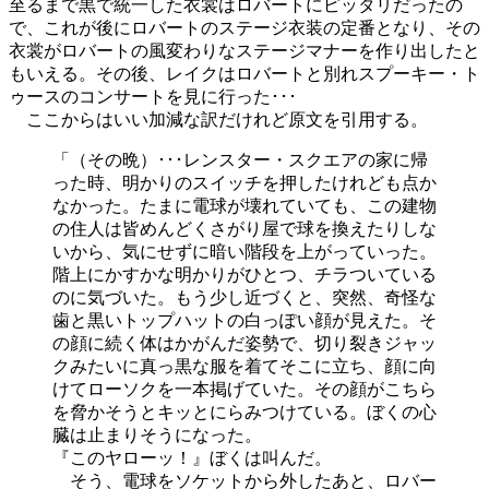
至るまで黒で統一した衣裳はロバートにピッタリだったの
で、これが後にロバートのステージ衣装の定番となり、その
衣裳がロバートの風変わりなステージマナーを作り出したと
もいえる。その後、レイクはロバートと別れスプーキー・ト
ゥースのコンサートを見に行った･･･
ここからはいい加減な訳だけれど原文を引用する。
「（その晩）･･･レンスター・スクエアの家に帰
った時、明かりのスイッチを押したけれども点か
なかった。たまに電球が壊れていても、この建物
の住人は皆めんどくさがり屋で球を換えたりしな
いから、気にせずに暗い階段を上がっていった。
階上にかすかな明かりがひとつ、チラついている
のに気づいた。もう少し近づくと、突然、奇怪な
歯と黒いトップハットの白っぽい顔が見えた。そ
の顔に続く体はかがんだ姿勢で、切り裂きジャッ
クみたいに真っ黒な服を着てそこに立ち、顔に向
けてローソクを一本掲げていた。その顔がこちら
を脅かそうとキッとにらみつけている。ぼくの心
臓は止まりそうになった。
『このヤローッ！』ぼくは叫んだ。
そう、電球をソケットから外したあと、ロバー