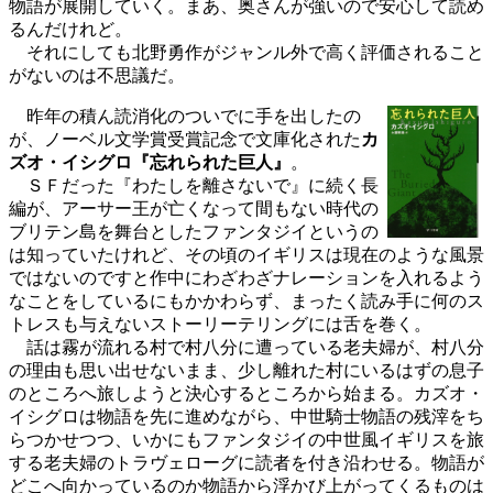
物語が展開していく。まあ、奥さんが強いので安心して読め
るんだけれど。
それにしても北野勇作がジャンル外で高く評価されること
がないのは不思議だ。
昨年の積ん読消化のついでに手を出したの
が、ノーベル文学賞受賞記念で文庫化された
カ
ズオ・イシグロ『忘れられた巨人』
。
ＳＦだった『わたしを離さないで』に続く長
編が、アーサー王が亡くなって間もない時代の
ブリテン島を舞台としたファンタジイというの
は知っていたけれど、その頃のイギリスは現在のような風景
ではないのですと作中にわざわざナレーションを入れるよう
なことをしているにもかかわらず、まったく読み手に何のス
トレスも与えないストーリーテリングには舌を巻く。
話は霧が流れる村で村八分に遭っている老夫婦が、村八分
の理由も思い出せないまま、少し離れた村にいるはずの息子
のところへ旅しようと決心するところから始まる。カズオ・
イシグロは物語を先に進めながら、中世騎士物語の残滓をち
らつかせつつ、いかにもファンタジイの中世風イギリスを旅
する老夫婦のトラヴェローグに読者を付き沿わせる。物語が
どこへ向かっているのか物語から浮かび上がってくるものは