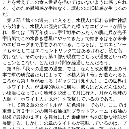
ことを考えてこの食人世界を描いてはいないように感じられ
る。そのため異和感が半端なく、読むのに抵抗感が生じるの
だ。
第２部「我々の過去」に入ると、水棲人に伝わる創世神話
から始まり、水棲人の歴史に現れた様々なエピソードが語ら
れ、果ては「百万年後……宇宙戦争のふたりの脱走兵が光子
宇宙船でこの水多き惑星にやってきた」で始まるはるか未来
のエピローグまで用意されている。こちらは、どのエピソー
ドもSFとしてはエキセントリックではあるけれど、読む苦
労はない。そのかわり第１部が現在でこちらが過去というの
もピンとこない。どんだけ時間が経過したんだろう。
第３部「我々の過去の過去」では、なんと改変歴史上の日
本で軍の研究者たちによって「水棲人第１号」が造られると
ころから第１章が始まる（ギャグには見えん）。この世界は
「ホワイト人」が世界的戦いに勝ち、彼らはどんどん住めな
い環境になっていく地球を脱出して月に行き、月から地球の
人類（「ホワイト人」以外）を攻撃しているのである。
そして第２章のタイトルが「紅色海洋」であり、ここでは
重量１万２千トンの海洋石油掘削プラットフォーム（石油の
枯渇で最後の１基）を舞台にした乗組員たちの悲惨な物語が
展開する。しかしこの章のタイトルが意味しているのは、プ