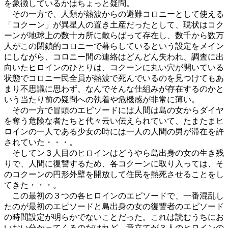
を象徴しているかはちょっと疑問。
その一方で、人類が熱波からの避難コロニーとして使える
「コクーン」が異星人の置き土産だったとして、現状はコク
ーンが地球上の数十カ所に散らばって存在し、数千から数万
人がこの閉鎖的コロニーで暮らしているという設定をメイン
にしながら、コロニー間の連絡はどんどん失われ、調査に出
向いたヒロインのひとりは、コクーンに丸い穴が開いている
状態でコロニー民全員が熱波で死んでいるのを見つけてもあ
まり不思議に思わず、なんでそんな仕組みが存在するのかと
いう当たり前の疑問への執着や危機感が非常に薄い。
その一方で冒頭のエピソードには人間は島の女からダイヤ
を奪う危険な者たちと代々云い伝えられていて、たまたまヒ
ロインの一人である少女の時には一人の人間の男が滞在を許
されていた・・・。
そしてン３人目のヒロインはどうやら島出身の女の生き残
りで、人間に復讐するため、各コクーンに取り入っては、そ
のコクーンの円形外壁を開放して住民を熱死させることをし
てきた・・・。
この最初の３つの各ヒロインのエピソードで、一番混乱し
たのが最初のエピソードと島出身の女の復讐者のエピソード
の時間設定が明らかでないことだった。これは読むうちにお
いおい分かってくるのだけれど、章立てが３人のヒロインの