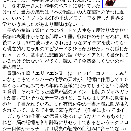
し、冬木糸一さんは昨年のベストに挙げていた
けれど、当方の感想は『本の雑誌』の大森望評のそれに近
い。いわく「ジャンルSFの手法／モチーフを使った世界文
学という感じだがあまり新味はない」。
長めの短編６篇に７つのパートで人生を７度繰り返す短い
長編の表題作からなる部厚い１冊。収録作のそれぞれに、戦
後アメリカSFで使いまわされたようなアイデアを使いなが
ら現在的なモラルのエピソードをひっかぶせたような感じが
付きまとう。基本的に悲観的な話（サタイアとして書かれて
いるわけではない）が多く、読んでて全然楽しくないのが一
番の問題。
冒頭の１篇
「エリセエンヌ」
は、ヒッピーコミューンみた
いなところでメンバーの化学の天才が、記憶に作用して１０
年くらいの刻みでその年齢の意識に戻ってしまうという薬物
を発明。それを使った結果が話のメイン。初期のヴォネガッ
トが書いていそうなテーマだけど、こちらはリアルな風俗も
のとして書かれている。また有機化学の手書き環式図が挿入
されていて、まるで本気でSFを真似た（作品によってはイ
ーガンなどSF作家への言及がある）ようなところもあるけ
れど、脳の記憶を各年齢時にリセットできるというテクノロ
ジー自体がデッチ上げ（現実の記憶の仕組みに合ってない）