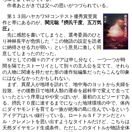
作者あとがきでは父への思いがつづられている。
第１３回ハヤカワSFコンテスト優秀賞受賞
作と帯にあるのが、
関元聡『摂氏千度、五万気
圧』
。
先に感想を書いてしまうと、選考委員のひと
り神林長平が危惧した「この物語の設定を読者
に納得させる力が弱い」という意見に激しく同
意してしまったのだった。
SFとしての個々のアイデアは申し分なく、一つ一つが時
間を隔てたストーリイとして別々の主人公を立てて、それら
の人物に関連を持たせた形の連作短編集だったらこんな印象
にはならなかったかもしれない。
まず、異星人が地球を訪れて、地中海のヨットから夫婦を
拉致、その後数日で地球人類の運命を超科学で変えて去って
いったという序章はやや安っぽいが、最初のエピソードであ
る、摂氏７０度に達するまでになった地球環境の中で、体内
にダイヤモンドを育てる一族が絶海の島に住んでいるという
アイデアはいい線行っている。ロートルＳＦファンだとハ
ル・クレメントを思い出すようなタイトルだけど、こちらは
天然ダイヤモンド生成条件。ただしこのタイトルが物語全体