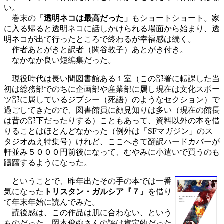
い。
巻末の
「透明ネコは最高だった」
もショートショート。家
に入る帰ると透明ネコに話しかけられる場面から始まり、透
明ネコが出て行ったところで終わるが幸福感は続く。
作者あとがきと訳者（関谷敦子）あとがき付き。
なかなか良い短編集だった。
現役時代は長い間図書館ある１室（この部署に転課した当
初は総務部でのちに企画部や産業部に属し現在は文化スポー
ツ部に属しているジプシー（死語）のようなセクション）で
過ごしてきたので、図書館員に顔見知りは多い（現在の館長
は昔の部下だったりする）こともあって、資料以外の本を借
りることはほとんどなかった（例外は「SFマガジン」のス
タジオぬえ特集号）けれど、ここへきて翻訳ハードカバーが
軒並み５０００円前後になって、むやみに小遣いで買うのも
躊躇するようになった。
ということで、昨年出たその手の本では一番
気になった
トリスタン・ガルシア『７』
を借り
て年末年始に読んでみた。
読後感は、この作品は肌に合わない、という
ものだった。岡本俊弥さんの評は肯定的だった