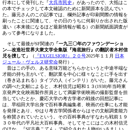
行本にして発刊した『
大呉市民史
』があったので、大抵はこ
の本でチェックして本文確認のために新聞原本を読んでい
た。藤元さんのこの記事では、欄外記事が印刷間際の情報を
刷ったことに関連して、その日のうちに何刷りか出された版
違い（本来後になるほど最新情報が載る）の新聞紙面調査が
あって参考になりました。
そして最後がSF関連の
「一九三〇年のファウンデーショ
ン―改造社世界大衆文学全集版『海底旅行』の翻訳者木村信
児を捜して」
（
『EXGELSIOR!』２０号
2025年１１月
日本
ジュール・ヴェルヌ研究会
発行）。
昔はこの手の、ある意味万能どちらかというと中途半端な
才能の持ち主がいて、翻訳業を中心に様々なことに手を出す
（巻き込まれる）タイプの人（インテリ）がいた。藤元さん
の調べた文献によると、木村信児は昭和１３(1938)年当時東
京発声文化映画製作所員として満蒙学術映画の撮影監督を担
当していたとか、慶応大学の考古学者の戦後の回想記事に
は、早稲田大学出身で百科事典編集者、映画の仕事にも才能
を発揮とあり、やはり考古学関係者からはその文献調査能力
を称賛されていたという。その百科事典がすなわち戦前１９
３０年代の平凡社大百科事典。そしてそこにはこの木村信児
のほか、『SF古典こてん』で紹介された人物やいさましい