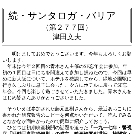
続・サンタロガ・バリア
（第２７７回）
津田文夫
明けましておめでとうございます。今年もよろしくお願
いします。
年末は今年２回目の青木さん主催のSF忘年会に参加。年
初の１回目は日にちを間違えて参加し損ねたので、今回は早
めに新大阪について、ホテルを確認してから、緑地公園駅に
行き久しぶりに息子に会った。夕方にホテルに戻ってSF忘
年会。今回も楽しく過ごさせていただきました。青木さんを
はじめ皆さんありがとうございました。
そういえば参加された藤元直樹さんから、最近あちこちに
書かれた研究報告のコピーを何点かいただいて、読んでみる
となかなか面白かったので簡単に紹介しておこう。
ひとつは初期映画検閲の話題を追った
「一九一七年・警視
庁「活動写真取締規則」の成立 映画検閲創世記―検閲官・