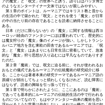
アの魔女」と「呪文」の世界へと誘う。語り口はバッタ博士
のようなエンターテイナー文体ではないが親しみやすい。
第１章のポイントは、ルーマニアではキリスト教と昔から
の生活の中で築かれた「呪文」とそれを使う「魔女」が日常
の中の当たり前の存在であることを読者に納得させることに
ある。
日本（だけに限らないが）の「魔女」に関する情報は西ヨ
ーロッパ経由のファンタジーにほぼ覆われていて、歴史的に
は魔女狩りの「魔女」像のイメージが強い。しかしトランシ
ルバニア地方を含む東欧の田舎であるルーマニアでは、「呪
文」と「魔女」はあまりにも日常生活に密着していて、急進
的な「魔女」狩り思想が入り込むには平凡なものでありすぎ
たのだ。
第２章「魔術」では、呪文に迫る前に、それが使われるお
おもとの儀式であるルーマニアの伝統魔術の研究紹介に移
る。ここからは著者本来の研究テーマであるルーマニア語の
原綴りが頻出してちょっと煩わしくなるけれど、読む障害に
はならず、読者の興味を引っ張って行く。
第１章で明らかにされたように、ここにあるのは「魔術」
であっても基本的にルーマニアの伝統的生活の中で行われる
ものについてなので、もはやファンタジー由来の魔術を思い
浮かべるような世界は存在しない。それは一種の「生活の知