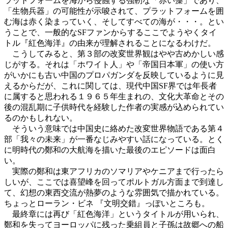
ラットフォームを海から侵蝕する強靭な「赤い藻」であり、
「生物兵器」の可能性が示唆されて、プラットフォームを囲
む海は赤く染まっていく、そしてすべての海が・・・。とい
うことで、一般的なSFファンからするここでようやくタイ
トル『紅色海洋』の由来が理解されることになるわけだ。
こうしてみると、第３部の改変世界観はやや古めかしい感
じがする。それは「ホワイト人」や「帝国日本軍」の使い方
がいかにも古い中国のプロパガンダを反映しているように見
えるからだが、これに関しては、現代中国SF界では年長者
に属すると思われる１９６５年生まれの、文化大革命とその
後の混乱期に子供時代を経験した作者の実感が込められてい
るのかもしれない。
そういう意味では中国史に絡めた改変世界物語である第４
部「我々の未来」が一番なじみやすい話になっている。とく
に明時代の鄭和の大航海を描いた最後のエピソードは面白
い。
実際の鄭和は東アフリカのソマリアやケニアまで行ったら
しいが、ここでは喜望峰を回ってポルトガル方面まで到達し
て、幻想の東西交流が熱夢のような雰囲気で描かれている。
ちょっとローラン・ビネ 『文明交錯』っぽいところも。
最終章には再び「紅色海洋」というタイトルが用いられ、
鄭和を失ってヨーロッパに残った乗組員と子孫は故郷への船