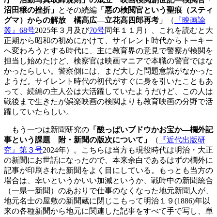
沼田穣の挫折」
とその続編
「悪の検閲官という聖痕（スティ
グマ）からの解放 橘高広―立花高四郎再考」
（
『映画論
叢』68号
2025年３月及び
70号
同年１１月）、これを読むと大
正期から昭和の初めにかけて、サイレント時代からトーキー
へ変わろうとする時代に、主に教育界の意見で警察が検閲を
担当し始めたけど、検察官は映画マニアで本職の警官ではな
かったらしい。警察側には、まだ大した問題意識がなかった
ようだ。サイレント時代の初代がすぐに身を引いたこともあ
って、続編の主人公は大活躍していたようだけど、この人は
戦後まで生きたが娯楽映画の検閲よりも教育映画の分野で活
躍していたらしい。
もう一つは新聞研究の
「酸っぱいブドウかお宝か―欄外記
事という課題 附・新聞の版次について」
（
『近代出版研
究』第３号
2024年）。こちらは当方も現役時代は明治・大正
の新聞にお世話になったので、本来余白であるはずの欄外に
記事が印刷された新聞をよく目にしている。もっとも当方の
場合は、幸いというかいい加減というか、戦時中の新聞統合
（一県一新聞）のあおりで仕事のなくなった地元新聞人が、
地元名士の屋敷の新聞蔵に閉じこもって明治１９(1886)年以
来の各種新聞から地元に関連した記事をすべて手で写し、単