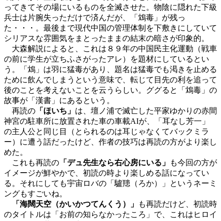
ってきてその場にいるものを全滅させた。物陰に隠れた下級
兵士は片腕失っただけで済んだが、「鴆毒」が残っ
た・・・。最後まで現代中国の管理体制を下敷きにしていて
シリアスな雰囲気をまとったままの結末の暗さが印象的。
大森解説によると、これは８９年の中国民主化運動（戦車
の前に学生が立ちふさがったアレ）を題材にしているとい
う。「鴆」は羽に猛毒があり、題名は猛毒でも渇きを止める
ために飲んでしまうという意味で、転じて目先の利を追って
後のことを考えないことを云うらしい。ググると「鴆毒」の
故事が「漢書」にあるという。
再読の
「ほいち」
は、壇ノ浦で滅亡した平家ゆかりの赤間
神宮の駐車所に放置された車の車載AIが、「耳なし芳一」
の主人公と同じ目（とられるのは耳じゃなくてバックミラ
ー）に遭う話だったけど、作者の技巧は再読の方がより楽し
めた。
これも再読の
「デュ先生なら右心房にいる」
も今回の方が
イメージが鮮やかで、初読の時より楽しめる話になってい
る。それにしても宇宙ロバの「驢䍺（ろか）」というネーミ
ングもすごいね。
「海闊天空（かいかつてんくう）」
も再読だけど、初読時
のタイトルは「お前の知らなかったころ」で、これはヒロイ