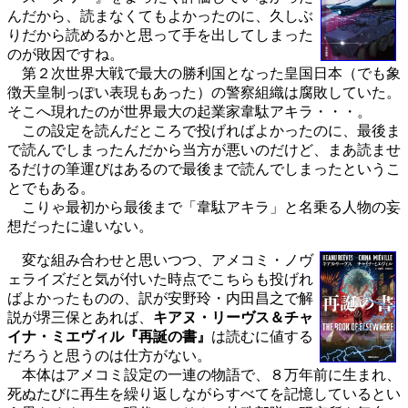
んだから、読まなくてもよかったのに、久しぶ
りだから読めるかと思って手を出してしまった
のが敗因ですね。
第２次世界大戦で最大の勝利国となった皇国日本（でも象
徴天皇制っぽい表現もあった）の警察組織は腐敗していた。
そこへ現れたのが世界最大の起業家韋駄アキラ・・・。
この設定を読んだところで投げればよかったのに、最後ま
で読んでしまったんだから当方が悪いのだけど、まあ読ませ
るだけの筆運びはあるので最後まで読んでしまったというこ
とでもある。
こりゃ最初から最後まで「韋駄アキラ」と名乗る人物の妄
想だったに違いない。
変な組み合わせと思いつつ、アメコミ・ノヴ
ェライズだと気が付いた時点でこちらも投げれ
ばよかったものの、訳が安野玲・内田昌之で解
説が堺三保とあれば、
キアヌ・リーヴス＆チャ
イナ・ミエヴィル『再誕の書』
は読むに値する
だろうと思うのは仕方がない。
本体はアメコミ設定の一連の物語で、８万年前に生まれ、
死ぬたびに再生を繰り返しながらすべてを記憶しているとい