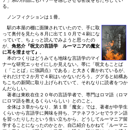
ア」系の作品にもパワーを感じさせる密度をもたらしてい
る。
ノンフィクションは１冊。
駅の本屋の棚に面陳されていたので、手に取
って奥付を見たら８月に出て１０月で４刷にな
っていて、ちょっと読んでみようと思ったの
が、
角悠介『呪文の言語学 ルーマニアの魔女
に耳を澄ませて』
。
本のつくりはどうみても地味な言語学のマイ
ナーな研究エッセイにしか見えない。帯に「呪文もことば
（「ことば」に強調点）である」と大きく書かれているが、
それだけで２か月で４刷はいかないだろう。ググると結構あ
ちこちの新聞に取り上げられていて、それなりに読者をつか
んだらしい。
著者は東欧在住２０年の言語学者で、専門はロマ語（ロマ
にロマ語を教えるくらいらしい）とのこと。
全体は３章からなり、第１章「魔女」では、著者が中学生
くらいから言語学に興味を持ち、アテネフランセでラテン語
を習ったりしたという生い立ちから、どうしてルーマニア留
学することになったのかとか、自己紹介もかねて「ルーマニ