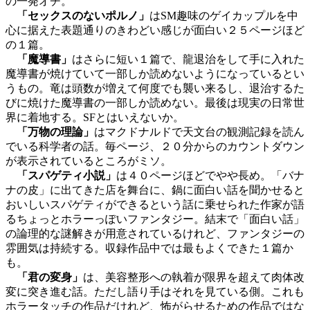
の一発オチ。
「セックスのないポルノ」
はSM趣味のゲイカップルを中
心に据えた表題通りのきわどい感じが面白い２５ページほど
の１篇。
「魔導書」
はさらに短い１篇で、龍退治をして手に入れた
魔導書が焼けていて一部しか読めないようになっているとい
うもの。竜は頭数が増えて何度でも襲い来るし、退治するた
びに焼けた魔導書の一部しか読めない。最後は現実の日常世
界に着地する。SFとはいえないか。
「万物の理論」
はマクドナルドで天文台の観測記録を読ん
でいる科学者の話。毎ページ、２０分からのカウントダウン
が表示されているところがミソ。
「スパゲティ小説」
は４０ページほどでやや長め。「バナ
ナの皮」に出てきた店を舞台に、鍋に面白い話を聞かせると
おいしいスパゲティができるという話に乗せられた作家が語
るちょっとホラーっぽいファンタジー。結末で「面白い話」
の論理的な謎解きが用意されているけれど、ファンタジーの
雰囲気は持続する。収録作品中では最もよくできた１篇か
も。
「君の変身」
は、美容整形への執着が限界を超えて肉体改
変に突き進む話。ただし語り手はそれを見ている側。これも
ホラータッチの作品だけれど、怖がらせるための作品ではな