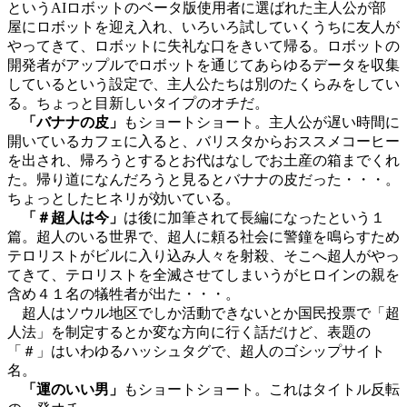
というAIロボットのベータ版使用者に選ばれた主人公が部
屋にロボットを迎え入れ、いろいろ試していくうちに友人が
やってきて、ロボットに失礼な口をきいて帰る。ロボットの
開発者がアップルでロボットを通じてあらゆるデータを収集
しているという設定で、主人公たちは別のたくらみをしてい
る。ちょっと目新しいタイプのオチだ。
「バナナの皮」
もショートショート。主人公が遅い時間に
開いているカフェに入ると、バリスタからおススメコーヒー
を出され、帰ろうとするとお代はなしでお土産の箱までくれ
た。帰り道になんだろうと見るとバナナの皮だった・・・。
ちょっとしたヒネリが効いている。
「＃超人は今」
は後に加筆されて長編になったという１
篇。超人のいる世界で、超人に頼る社会に警鐘を鳴らすため
テロリストがビルに入り込み人々を射殺、そこへ超人がやっ
てきて、テロリストを全滅させてしまいうがヒロインの親を
含め４１名の犠牲者が出た・・・。
超人はソウル地区でしか活動できないとか国民投票で「超
人法」を制定するとか変な方向に行く話だけど、表題の
「＃」はいわゆるハッシュタグで、超人のゴシップサイト
名。
「運のいい男」
もショートショート。これはタイトル反転