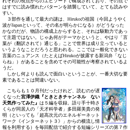
れぞれの視点からのエピソードで構成されており、その点で
はすでに読み慣れたパターンを踏襲していて、とても読みや
すい。
３部作を通して最大の謎は、Hirukoの祖国（今回ようやく
波がJapanといって、その名が明らかになる）がどうなった
かなのだが、物語の構成上からすると、それは駆動力であっ
て主題ではない。じゃあ何がテーマかというと、やはり「言
葉が（翻訳されて）通じる」ことで世界は成り立っていると
いうようなことだろうと思われる。ここでは一般化できない
言葉のニュアンス（たとえばHirukoが披露する新潟弁「なじ
らね」）があることを含めてその可能性が考察されているよ
うだ。
しかし何よりも読んで面白いということが、一番大切な要
素であることは間違いない。
こちらも１０月刊だったけれど、読むのが遅
くなった
宮澤伊織『ときときチャンネル ない
天気作ってみた』
は５編を収録。語り手十時さ
くらが同居人の「天才科学者」多田羅美貴の発
明（といっても「超高次元のエネルギーネット
ワーク《インターネット３》」からの横流し情
報を利用する）を毎回配信で紹介する短編シリーズの第７作