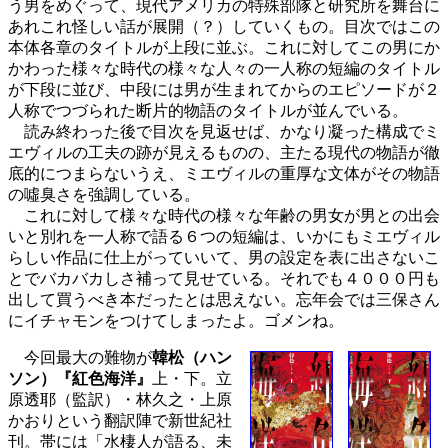
う男をめぐって、現代アメリカの特殊部隊と研究所を舞台に
あれこれ怪しい話が展開（？）していくもの。目次ではこの
本体各章のタイトルが上段に並ぶ。これに対してこの男にか
かわった様々な時代の様々な人々の一人称の短編のタイトル
が下段に並び、中段には男が生まれてからのエピソードが２
人称でつづられた断片的物語のタイトルが並んでいる。
読み終わった後で目次を見返せば、かなり凝った構成でミ
エヴィルの工夫の跡が見えるものの、主たる現代の物語が徹
底的につまらないうえ、ミエヴィルの重厚な文体がその物語
の噓臭さを強調している。
これに対して様々な時代の様々な年齢の男女が男との出会
いと別れを一人称で語る６つの短編は、いかにもミエヴィル
らしい作品に仕上がっていいて、男の設定を表に出さないこ
とでバカバカしさ補って見せている。それでも４０００円も
出して買うべき本だったとは思えない。忘年会では三保さん
にイチャモンをつけてしまったよ。ゴメンね。
今回最大の難物が
韓松（ハン
ソン）『紅色海洋』
上・下。立
原透耶（監訳）・林久之・上原
かおりという翻訳陣で新世紀社
刊。帯には「水棲人が語る、未