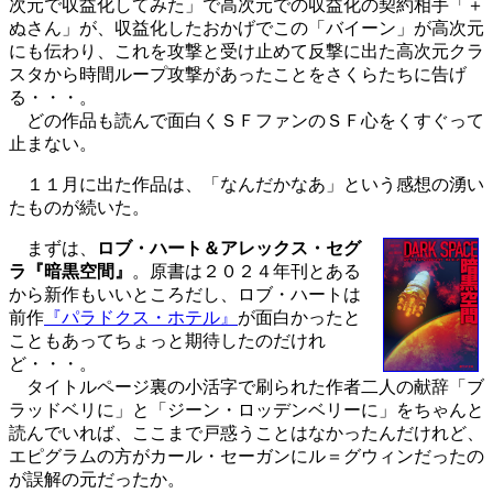
次元で収益化してみた」で高次元での収益化の契約相手「＋
ぬさん」が、収益化したおかげでこの「バイーン」が高次元
にも伝わり、これを攻撃と受け止めて反撃に出た高次元クラ
スタから時間ループ攻撃があったことをさくらたちに告げ
る・・・。
どの作品も読んで面白くＳＦファンのＳＦ心をくすぐって
止まない。
１１月に出た作品は、「なんだかなあ」という感想の湧い
たものが続いた。
まずは、
ロブ・ハート＆アレックス・セグ
ラ『暗黒空間』
。原書は２０２４年刊とある
から新作もいいところだし、ロブ・ハートは
前作
『パラドクス・ホテル』
が面白かったと
こともあってちょっと期待したのだけれ
ど・・・。
タイトルページ裏の小活字で刷られた作者二人の献辞「ブ
ラッドベリに」と「ジーン・ロッデンベリーに」をちゃんと
読んでいれば、ここまで戸惑うことはなかったんだけれど、
エピグラムの方がカール・セーガンにル＝グウィンだったの
が誤解の元だったか。