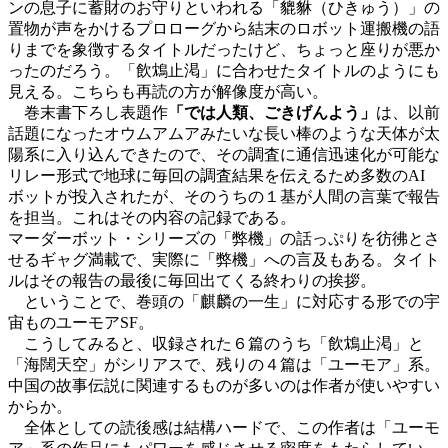
ンの息子に蓄財のお守りといわれる「貔貅（ひきゅう）」の
置物が声をかけるプロローグから結末のロボット運搬機の語
りまでを象徴するタイトルだったけど、ちょっと座りが悪か
ったのだろう。「飲鴆止渇」に合わせたタイトルのようにも
見える。こちらも再読の方が解像度が高い。
巻末書下ろし表題作
「では人類、ごきげんよう」
は、以前
話題になったオウムアムアみたいな長い棒のような天体が太
陽系に入り込んできたので、その調査に通信迅速化が可能な
リレー形式で地球に毎回の調査結果を伝えるため多数のAI
ボットが投入されたが、そのうちの１基が人間の言葉で報告
を担当。これはその内容の記録である。
マーダーボット・シリーズの「弊機」の話っぷりを彷彿とさ
せるギャグ満載で、実際に「弊機」への言及もある。タイト
ルはその報告の最後に毎回出てくる終わりの挨拶。
ということで、巻頭の「麒麟の一生」に対応する形での宇
宙ものユーモアSF。
こうしてみると、収録された６篇のうち「飲鴆止渇」と
「海闊天空」がシリアスで、残りの４篇は「ユーモア」系。
中国の故事伝説に関連するものが多いのは作者が使いやすい
からか。
全体としての読後感は結構ハードで、この作者は「ユーモ