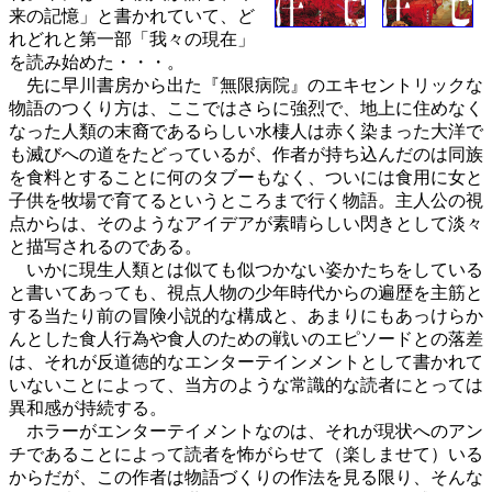
来の記憶」と書かれていて、ど
れどれと第一部「我々の現在」
を読み始めた・・・。
先に早川書房から出た『無限病院』のエキセントリックな
物語のつくり方は、ここではさらに強烈で、地上に住めなく
なった人類の末裔であるらしい水棲人は赤く染まった大洋で
も滅びへの道をたどっているが、作者が持ち込んだのは同族
を食料とすることに何のタブーもなく、ついには食用に女と
子供を牧場で育てるというところまで行く物語。主人公の視
点からは、そのようなアイデアが素晴らしい閃きとして淡々
と描写されるのである。
いかに現生人類とは似ても似つかない姿かたちをしている
と書いてあっても、視点人物の少年時代からの遍歴を主筋と
する当たり前の冒険小説的な構成と、あまりにもあっけらか
んとした食人行為や食人のための戦いのエピソードとの落差
は、それが反道徳的なエンターテインメントとして書かれて
いないことによって、当方のような常識的な読者にとっては
異和感が持続する。
ホラーがエンターテイメントなのは、それが現状へのアン
チであることによって読者を怖がらせて（楽しませて）いる
からだが、この作者は物語づくりの作法を見る限り、そんな