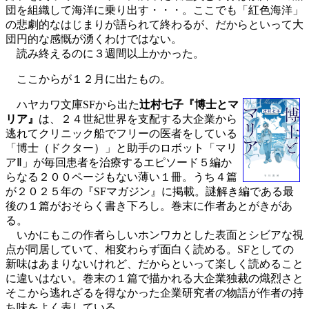
団を組織して海洋に乗り出す・・・。ここでも「紅色海洋」
の悲劇的なはじまりが語られて終わるが、だからといって大
団円的な感慨が湧くわけではない。
読み終えるのに３週間以上かかった。
ここからが１２月に出たもの。
ハヤカワ文庫SFから出た
辻村七子『博士とマ
リア』
は、２４世紀世界を支配する大企業から
逃れてクリニック船でフリーの医者をしている
「博士（ドクター）」と助手のロボット「マリ
アⅡ」が毎回患者を治療するエピソード５編か
らなる２００ページもない薄い１冊。うち４篇
が２０２５年の『SFマガジン』に掲載。謎解き編である最
後の１篇がおそらく書き下ろし。巻末に作者あとがきがあ
る。
いかにもこの作者らしいホンワカとした表面とシビアな視
点が同居していて、相変わらず面白く読める。SFとしての
新味はあまりないけれど、だからといって楽しく読めること
に違いはない。巻末の１篇で描かれる大企業独裁の熾烈さと
そこから逃れざるを得なかった企業研究者の物語が作者の持
ち味をよく表している。