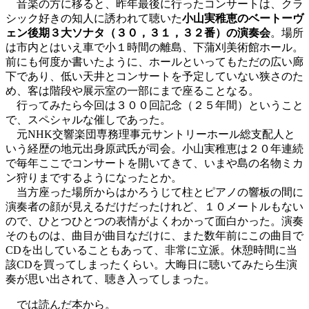
音楽の方に移ると、昨年最後に行ったコンサートは、クラ
シック好きの知人に誘われて聴いた
小山実稚恵のベートーヴ
ェン後期３大ソナタ（３０，３１，３２番）の演奏会
。場所
は市内とはいえ車で小１時間の離島、下蒲刈美術館ホール。
前にも何度か書いたように、ホールといってもただの広い廊
下であり、低い天井とコンサートを予定していない狭さのた
め、客は階段や展示室の一部にまで座ることなる。
行ってみたら今回は３００回記念（２５年間）ということ
で、スペシャルな催しであった。
元NHK交響楽団専務理事元サントリーホール総支配人と
いう経歴の地元出身原武氏が司会。小山実稚恵は２０年連続
で毎年ここでコンサートを開いてきて、いまや島の名物ミカ
ン狩りまでするようになったとか。
当方座った場所からはかろうじて柱とピアノの響板の間に
演奏者の顔が見えるだけだったけれど、１０メートルもない
ので、ひとつひとつの表情がよくわかって面白かった。演奏
そのものは、曲目が曲目なだけに、また数年前にこの曲目で
CDを出していることもあって、非常に立派。休憩時間に当
該CDを買ってしまったくらい。大晦日に聴いてみたら生演
奏が思い出されて、聴き入ってしまった。
では読んだ本から。