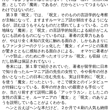
恵」としての「魔術」であるが、だからといってつまらない
わけではないのだ。
第３章「呪文」では、「呪文」そのものの言語学的な考察
が主軸になって、ますますルーマニア語が頻出するようにな
るが、読むほうもそんなものだと慣れてしまっている。この
地味な「魔術」と「呪文」の言語学的知見による紹介がこん
なにも読めるものになっているのは、著者の文章力もある
が、やはり全く未知の文化に触れる面白さ、しかもあまりに
もファンタジーのクリシェ化した「魔女」イメージとの落差
が驚きとともに感知される面白さによる。 オマケに著者が
「ハゲ防止」のために作ったオリジナル「呪文」も収録（た
だし効果は保証されてない）。
巻末には、第１章で紹介されていた、著者が留学前に日本
で知り合ったルーマニア語の先生の女性で、今や長年の付き
合いとなったこの日本に住む先生も、実は日常的に「呪文」
を使う「魔女」だったという。そこで彼女とのインタビュー
が付録になっている。長年の付き合いの親密さも手伝って
か、当たり前すぎて説明に困る「アッケラカン」としたこの
女性の言葉こそ、ルーマニアの「魔女」と「呪文」のありよ
うを説明していることがよくわかる。
ヘンと云えばヘンな本だけど、２か月で４刷の人気も納得