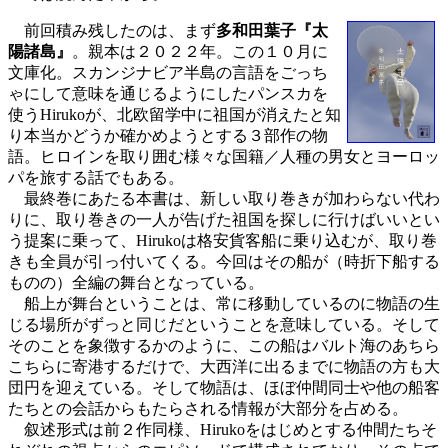
前回積み残したのは、まず
多和田葉子『太
陽諸島』
。親本は２０２２年。この１０月に
文庫化。スカンジナビア半島の言語をごっち
ゃにして意味を通じるようにしたパンスカを
使うHirukoが、北欧留学中に祖国が消えたと知
り本当かどうか確かめようとする３部作の物
語。ヒロインを取り囲む様々な国籍／人種の男女とヨーロッ
パを旅する話でもある。
最終巻にあたる本書は、新しい取り巻きが加わらない代わ
りに、取り巻きの一人が告げた祖国を探しに行けばいいとい
う提案に乗って、Hirukoは格安貨客船に乗り込むが、取り巻
きも全員が引っ付いてくる。今回はその船が（時折下船する
ものの）全編の舞台となっている。
船上が舞台ということは、常に移動しているのに物語の生
じる場所がずっと同じだということを意味している。そして
そのことを象徴するかのように、この船はバルト海のあちら
こちらに寄港するだけで、大西洋に出るまでに物語の方も大
団円を迎えている。そして物語は、ほぼ仲間同士や他の船客
たちとの会話からもたらされる情報が大部分を占める。
叙述形式は前２作同様、Hirukoをはじめとする仲間たちそ