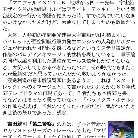
「マニフォルド３２１―B 地球から四・一光年 宇宙船
モザイク号の操縦席（ルビはフライト・デッキ）」という舞
台設定の一行から物語が始まった時、すでに気づいていなき
ゃいけなかったんだけど、素通りしてしまったのも敗因だっ
た。
大体、人類初の星間亜光速巨大宇宙船がAIも積まずに、
パイロットが亜空間航行重力発生エンジンの人為的サボター
ジュが行われた可能性を感じるなどというミステリ設定が、
作品のパロディ／オマージュ的性格を表しているし、量子論
の同時収縮を利用した通信がモールス信号しか使えないな
ど、大笑いしてしかるべきだったのに、その時点でもまだこ
れが最新SFだと思っていたんだから救いようがなかった。
渡邊利道の巻末解説冒頭にあるように、これは『スタート
レック』へのオマージュとして書かれたおおらかな６０年代
SFテレビドラマの再現であって、作者たちも本格SFを書こ
うなどとはまったく思っていない。『パラドクス・ホテル』
の作風を思えば、当然のつくりだったのだが、気がついたと
きは後の祭りであった。残念。
吉田親司『第二警察』
の方は、ずっと昔新ハ
ヤカワＳＦシリーズのＪレーベルで出た『マザ
ーズ・タワー』をまったく評価していなかった