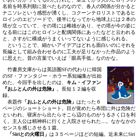
名前を時系列順に並べたものなので、各人の関係が分かると
ナニソレという感想が湧くし、コクーンテロリストであるヒ
ロインのエピソードで、後半になってから地球上には２本の
塔が立っていて、その塔には雌雄があり、その塔が今の姿に
なる前にはこのヒロインと配偶関係にあったなどと云われる
と、さすがに構成がうまくいってないように感じられる。
ということで、細かいアイデアはどれも面白いのにそれを
長編として組み合わせるのに工夫が足りなかった作品のよう
に思えた。昔の言葉でいえば「眼高手低」なのかな。
竹書房文庫からは英語圏SFの代わりに韓国
のSF・ファンタジー・ホラー系短編集が出始
めた。今回手を出したのは、
キム・イファン
『おふとんの外は危険』
。長短１２編を収
録。
表題作
「おふとんの外は危険」
はたった６
ページのショートショート。目が覚めたら布団に外は危険だ
といわれ、寝床から出たらそこら辺のものがうるさく口を利
く。主人公は精神科に行くと入院させられた…。なかなかの
センスを感じさせる１篇。
「Siriとの火曜日」
は３５ページほどの短編。近未来にSiri