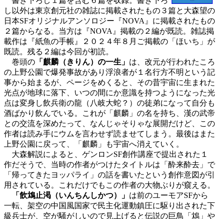
書き下ろし１篇を含む６篇を収録。書き下ろ
し以外は東京創元社の雑誌に掲載されたもの３篇と大森望の
日本SFオリジナルアンソロジー『NOVA』に掲載されたもの
２篇からなる。当方は『NOVA』掲載の２編が既読。雑誌掲
載作は『紙魚の手帳』２０２４年８月ご掲載の「ほいち」が
既読。残る２編は今回が初読。
巻頭の
「麒麟（きりん）の一生」
は、改元が行われたころ
の上野公園で爆発事故があり浮浪者が１名行方不明という記
事から始まるが、ページをめくると、その昔宇宙に生まれた
光点が地球に落下、いつの間にか意識を持つようになった光
点は変身し飲兵衛の龍（八岐大蛇？）の徒弟になって自分も
酒ばかり飲んでいる。これが「麒麟」の名を持ち、漢の武帝
との交流を深めたって、なんじゃそりゃな展開だけど、この
作者は読み手にウムを言わせず読ませてしまう。最後はまた
上野公園に戻って、「麒麟」も宇宙へ消えていく。
大森解説によると、ゲンロンSF創作講座で提出された１
作だそうで、当時の作者がつけたタイトルは「酔来酔去」で
「帰ってきたヨッパライ」の話を書いたという創作意図が引
用されている。これだけでもこの作者の大物ぶりが窺える。
「飲鴆止渇（いんちんしかつ）」
は前のユーモアSFから
一転、架空の中国風国家で民主化運動鎮圧に駆り出された下
級兵士が、空が騒がしいので見上げると伝説の巨鳥「鴆」や