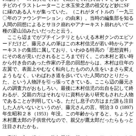
チビのイラストレーターこと水玉蛍之丞の祖父など妙にSF
に縁のある人々が集っていた。（これがタイトルの「一九三
〇年のファウンデーション」の由来）。当時の編集部を知る
人間の回想によるとサヨク崩れやアナーキスト崩れがいて一
種の梁山泊みたいだったと云う。
ここら辺までがプチインテリともいえる木村クンのエピソ
ードだけど、藤元さんの筆はこの木村信児が若い時からアナ
ーキストの集団に属しており、いわゆる特高の「思想資料」
にその名が見いだされるところまで行く。この木村と若い時
から付き合のあった作家の子息の回想からは、木村は往年の
左翼で、表面上やむなく転向したものの人生をいまさら変え
ようもなく、いわばわき道を歩いていた人間のひとりだっ
た、という人物評を引っ張ってきている。ここら辺の藤元さ
んの調査力がおもしろい。最後に木村信児の出自を記して終
わるが、父親の方はそれなりに資料があり研究もされた人物
であることが判明している。ただし息子の方はまだ誰も注目
した人がいないというのが、藤元さんの言。明治３０ (1897)
年生昭和２８（1953）年没。この年齢からすると、ちょうど
木村鷹太郎の子供世代なので、親父が鷹太郎だったらもっと
注目されたかも。