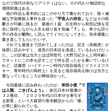
なので現代SF的なリアリティはない。その代わり物語的な
感情刺激はある。
他の作品も基本的にはこのやり方で書かれており、陰々滅
滅な宇宙教殺人事件を扱った
「宇宙人の存在」
などはその暗
鬱さが印象に残るが、最後の１篇、出生時から前世記憶を完
全に保持しながら人生を繰り返す長編
「７」
も、卑小な語り
手の存在が鬱陶しく読んでてイヤになってきた。筒井康隆に
書き直してもらいたいぞ。
それでも最後まで読めてしまったのは、訳文（高橋啓）が
抜群に読みやすく、達意の日本語を達成しているおかげだっ
た。この訳者は当方とほぼ同世代（大野万紀さんと同年齢）
でネットにこの本を訳すことで何を思ったかを書いているけ
れど、読書歴（ハイティーン時代の埴谷雄高とドストエフス
キー、青年時代の両村上）を見ると埴谷雄高を除けば当方と
重なっているところが興味深かった。
今回最後に読み終わったのが、
斧田小夜『で
は人類、ごきげんよう』
。創元日本SF叢書の
３２冊目。「２０２０年代の日本SFを牽引す
る新星」という大森望の巻末解説からの「檄」
が帯に刷られている。