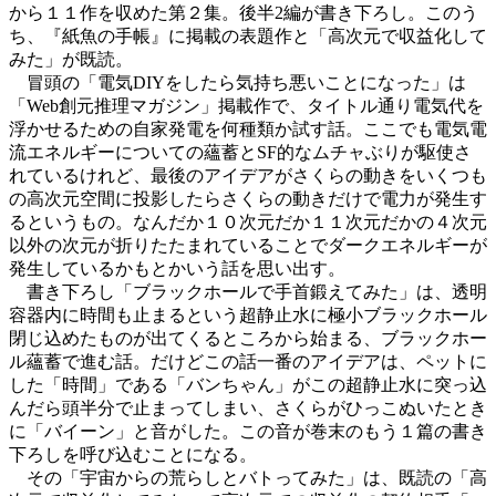
から１１作を収めた第２集。後半2編が書き下ろし。このう
ち、『紙魚の手帳』に掲載の表題作と「高次元で収益化して
みた」が既読。
冒頭の「電気DIYをしたら気持ち悪いことになった」は
「Web創元推理マガジン」掲載作で、タイトル通り電気代を
浮かせるための自家発電を何種類か試す話。ここでも電気電
流エネルギーについての蘊蓄とSF的なムチャぶりが駆使さ
れているけれど、最後のアイデアがさくらの動きをいくつも
の高次元空間に投影したらさくらの動きだけで電力が発生す
るというもの。なんだか１０次元だか１１次元だかの４次元
以外の次元が折りたたまれていることでダークエネルギーが
発生しているかもとかいう話を思い出す。
書き下ろし「ブラックホールで手首鍛えてみた」は、透明
容器内に時間も止まるという超静止水に極小ブラックホール
閉じ込めたものが出てくるところから始まる、ブラックホー
ル蘊蓄で進む話。だけどこの話一番のアイデアは、ペットに
した「時間」である「バンちゃん」がこの超静止水に突っ込
んだら頭半分で止まってしまい、さくらがひっこぬいたとき
に「バイーン」と音がした。この音が巻末のもう１篇の書き
下ろしを呼び込むことになる。
その「宇宙からの荒らしとバトってみた」は、既読の「高