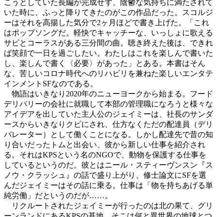
こうとしていた長編が完成せず、陰鬱な気持ちに満たされて
いた時に、ふっと降りてきたのがこの作品だった。スコルジ
ーはそれを高揚した気分で2ヶ月ほどで書き上げた。「これ
はポップソングだ。軽快でキャッチーな、いっしょに歌える
サビとコーラスがある三分間の曲。聴き終えた後は、できれ
ば笑顔で一日を過ごしたい。わたしはこれを楽しんで書いた
し、楽しんで書く〈必要〉があった」とある。本書はそん
な、苦しいコロナ時代へのリハビリを兼ねた楽しいエンタテ
インメントSFなのである。
物語はいきなり2020年のニューヨークから始まる。フード
デリバリーの会社に就職して本部の管理職になろうと様々な
アイデアを出していた主人公のジェイミーは、社長のサンダ
ースからいきなりクビにされ、仕方なくただの配達員（デリ
バレーター）として働くことになる。しかし配達先で昔の知
り合いだったトムと出会い、彼から新しい仕事を紹介され
る。それはKPSという名のNGOで、動物を保護する仕事を
しているというのだ。彼とはニール・スティーヴンスン『ス
ノウ・クラッシュ』の話で盛り上がり、修士論文にSFを選
んだジェイミーはその話に乗る。仕事は「物を持ちあげる単
純労働」だというのだが……。
リクルートされたジェイミーが行ったのは北の果て、グリ
ーンランドにあるKPSの基地。そこは何と異世界の地球とつ