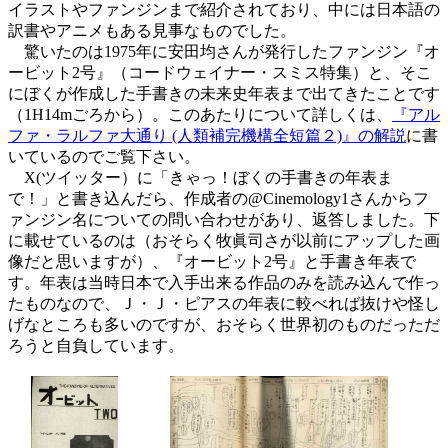
イラストやファンジンまで紹介されており、中には日本語の
訳書やアニメもある見事なものでした。
驚いたのは1975年に安田均さんが発行したファンジン『オ
ービット2号』（コードウェイナー・スミス特集）と、そこ
にぼくが作成した手書きの未来史年表まで出てきたことです
（1H14mごろから）。このあたりについて詳しくは、
『アル
ファ・ラルファ大通り (人類補完機構全短篇２)』の解説
に書
いているのでご覧下さい。
X(ツイッター）に「きゃっ！ぼくの手書きの年表ま
で！」と書き込んだら、作成者の@Cinemology1さんからフ
ァンジン名についての問い合わせがあり、返答しました。下
に載せているのは（おそらく牧眞司さが以前にアップした画
像だと思いますが）、『オービット2号』と手書き年表で
す。年表は当時日本で入手出来る作品のみを読み込んで作っ
たものなので、Ｊ・Ｊ・ピアスの年表に較べれば抜けや怪し
げなところも多いのですが、おそらく世界初のものだっただ
ろうと自負しています。