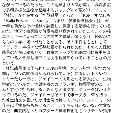
ながっているのだった。この地球より大気が濃く、高温多湿
で多種多様な生物が繁殖するジャングルが広がり、そして
「怪獣」が存在する「怪獣惑星」だった。「KSP」すなわち
「Kaiju Preservation Society」つまり「怪獣保護協会」は、何
十年も前からその怪獣を調査し、保護する活動を行っている
のだ。地球で核実験が何度も繰り返されていたころ、その核
エネルギーによって二つの世界の障壁が薄くなり、怪獣がこ
ちらの世界に迷い出たことがある。その事件をもとにして
「ゴジラ」や様々な怪獣映画が作られたのだ。もちろん怪獣
惑星の存在は秘密だが、政権のトップやKSPの活動費用を出
している大金持ち連中にはある程度知られていることなのだ
という。
怪獣惑星側に作られたKSPの基地、タナカ基地（基地の名
前はゴジラの関係者から取られている）に着いたトムやジェ
イミーたち一行は、ジェイミーの同期となる新人たち、生物
学者のアパルナ、地質学者のカフランギ、物理学者のニーア
ムとすぐに打ち解ける。みんなオタクで、ジョークばかり言
っているのだ。ジェイミーはその中で唯一文系、SFを扱っ
た修士論文を書いたが博士号は持っていない。ジェイミーの
仕事は「物を持ちあげること」。でもそれがなかなか大変な
のだ。曲芸的なヘリコプターの操縦技術をもつサティや指揮