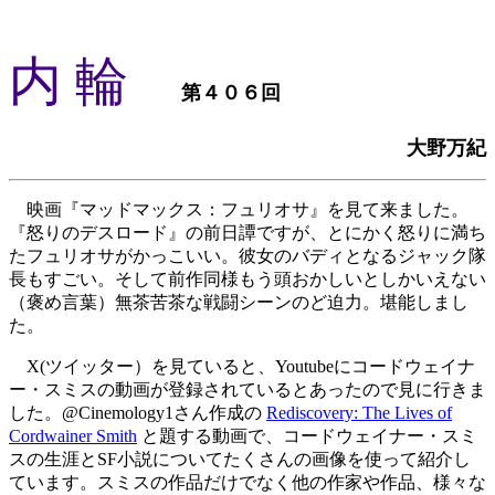
内 輪
第４０６回
大野万紀
映画『マッドマックス：フュリオサ』を見て来ました。
『怒りのデスロード』の前日譚ですが、とにかく怒りに満ち
たフュリオサがかっこいい。彼女のバディとなるジャック隊
長もすごい。そして前作同様もう頭おかしいとしかいえない
（褒め言葉）無茶苦茶な戦闘シーンのど迫力。堪能しまし
た。
X(ツイッター）を見ていると、Youtubeにコードウェイナ
ー・スミスの動画が登録されているとあったので見に行きま
した。@Cinemology1さん作成の
Rediscovery: The Lives of
Cordwainer Smith
と題する動画で、コードウェイナー・スミ
スの生涯とSF小説についてたくさんの画像を使って紹介し
ています。スミスの作品だけでなく他の作家や作品、様々な