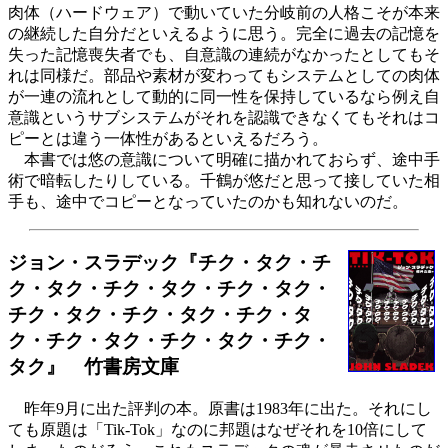
肉体（ハードウェア）で動いていた分岐前の人格こそが本来
の継続した自分だといえるように思う。完全に過去の記憶を
失った記憶喪失者でも、自意識の連続がなかったとしてもそ
れは同様だ。部品や素材が変わってもシステムとしての肉体
が一連の流れとして動的に同一性を保持しているなら例え自
意識というサブシステムがそれを認識できなくてもそれはコ
ピーとは違う一体性があるといえるだろう。
本書では悠の意識について明確に描かれておらず、途中手
術で暗転したりしている。千鶴が悠だと思って接していた相
手も、途中でコピーとなっていたのかも知れないのだ。
ジョン・スラデック『チク・タク・チ
ク・タク・チク・タク・チク・タク・
チク・タク・チク・タク・チク・タ
ク・チク・タク・チク・タク・チク・
タク』 竹書房文庫
昨年9月に出た評判の本。原書は1983年に出た。それにし
ても原題は「Tik-Tok」なのに邦題はなぜそれを10倍にして