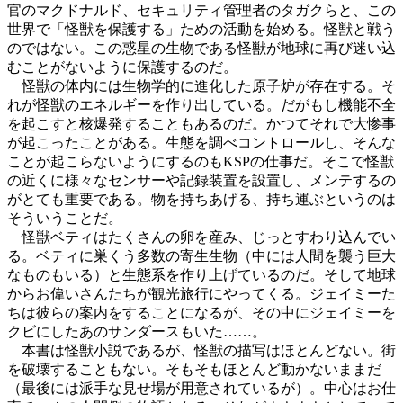
官のマクドナルド、セキュリティ管理者のタガクらと、この
世界で「怪獣を保護する」ための活動を始める。怪獣と戦う
のではない。この惑星の生物である怪獣が地球に再び迷い込
むことがないように保護するのだ。
怪獣の体内には生物学的に進化した原子炉が存在する。そ
れが怪獣のエネルギーを作り出している。だがもし機能不全
を起こすと核爆発することもあるのだ。かつてそれで大惨事
が起こったことがある。生態を調べコントロールし、そんな
ことが起こらないようにするのもKSPの仕事だ。そこで怪獣
の近くに様々なセンサーや記録装置を設置し、メンテするの
がとても重要である。物を持ちあげる、持ち運ぶというのは
そういうことだ。
怪獣ベティはたくさんの卵を産み、じっとすわり込んでい
る。ベティに巣くう多数の寄生生物（中には人間を襲う巨大
なものもいる）と生態系を作り上げているのだ。そして地球
からお偉いさんたちが観光旅行にやってくる。ジェイミーた
ちは彼らの案内をすることになるが、その中にジェイミーを
クビにしたあのサンダースもいた……。
本書は怪獣小説であるが、怪獣の描写はほとんどない。街
を破壊することもない。そもそもほとんど動かないままだ
（最後には派手な見せ場が用意されているが）。中心はお仕