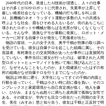
2040年代の日本。発達したAI技術が浸透し、人々の仕事
はその多くがAIやロボットに代替され、失業率が上昇して
厳しい格差社会となっている。機械の打ち壊しを叫ぶ反
AI、反機械のネオ・ラッダイト運動が多数の人々の共感を
呼ぶような社会。眉をひそめる人もいるが、街のあちこちに
壊されたロボットや機械が散らばる光景が珍しくなくなって
いる。そんな中、過激なデモが暴動に発展し、ロボット・メ
ーカーに対する自爆テロが発生して死傷者が出た。
物語の冒頭、一人の女子大生、奥平千鶴が刑事の取り調べ
を受けている。彼女は自爆テロを起こした組織に属し、その
首謀者、有村康生との交友関係があったが事件には直接関与
していない。事件当日に彼女が行ったのは、破壊された人間
型ロボット＝ヒューマノイドを抱いて海に飛び込んだこと
だ。なぜそんなことをしたのか。また穏健派だったはずの有
村の組織がなぜ自爆テロを行うまでになったのか。
物語は3年前に遡り、大学生になってすぐの千鶴の内面と
行動を追っていく。千鶴は小さい時に顔に傷を負い、そのコ
ンプレックスと家庭環境から自己肯定感が低く、他人を嫌
い、ひがみ、ままならぬ怒りに満ちた皮肉屋で孤独な女性で
ある。その彼女が、学内でも目立つ存在だった同期の女子大
生、美住（みすみ）悠と知り合う。彼女は千鶴と正反対で明