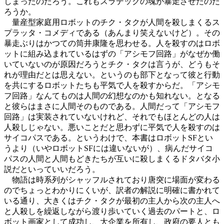
しまったのだろう。これもスラデックの魂が暴走させたのだ
ろうか。
量産型家庭用ロボットのチク・タクが人間を殺しまくるス
プラッタ・コメディである（あんまり笑えないけど）。その
暴走ぶりはかつての筒井康隆を思わせる。人を殺すのはロボ
ットに組み込まれているはずの「アシモフ回路」がなぜか働
いていないのが原因だろうとチク・タクは言うが、どうもそ
れが理由だとは思えない。というのも部下となって彼と行動
を共にするロボットたちも平気で人を殺すからだ。「アシモ
フ回路」なんてものは人間の幻想なのかも知れない。となる
と彼らはまさに人間そのものである。人間だって「アシモフ
回路」は実装されていないけれど、それでもほとんどの人は
人殺しじゃない。悪いことだと思わずに平気で人を殺すのは
サイコパスである。というわけで、本書はロボットSFとい
うより（いやロボットSFには違いないが）、病んだサイコ
パスの人間と人間もどきたちが互いに殺しまくるドタバタ小
説だといっていいだろう。
物語は時系列がシャッフルされており唐突に場面が変わる
のでちょっとわかりにくいが、訳者の解説に明確に書かれて
いる通り、大きくはチク・タクが最初の主人から次の主人へ
と人殺しを繰返しながら渡り歩いていく過去のパートと、ロ
ボット画家として成功し、大企業を所有し、政府の要人とも