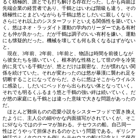
るく積極的、誰とでも打ち解ける存在だった。しかも両親は
先端企業の経営者であり、千鶴とはいわば階級も違う。その
積極性にとまどいながらも千鶴は悠としだいに親しくなり、
さらにそれ以上のシスターフッドといえる関係性を築いてい
く。悠はネオ・ラッダイト運動の学内のリーダーである有村
とも仲が良かった。だが千鶴は調子のいい有村を嫌い、運動
にも懐疑的だった。機械を壊しても何も良くなるはずがない
と。
現在、3年前、2年前、1年前と、物語は時間を前後しなが
ら彼女たちを描いていく。根本的な性格として世の中を冷笑
的に見ている千鶴だが、悠とだけは親密な、だが慣れない関
係を続けていた。それが変わったのは悠が暴漢に襲われ足を
切断することになってからだ。さらに悠はそこからウイルス
に感染し、しだいにベッドから出られない体となっていく。
それでも明るくふるまう悠と千鶴の強い絆は続いていく。だ
が悠の家庭にも千鶴とは違った意味で大きな問題があったの
だ。
ほとんど難病ものの恋愛小説をシスターフッドで置き換え
たように、主人公の細やかな内面描写がされていくが、そこ
にSFならではのテーマが加わる。テセウスの船。自己同一
性はどうやって担保されるのかという問題である。ギリシア
神話でミノタウロスを倒したテセウスの船は記念として保存