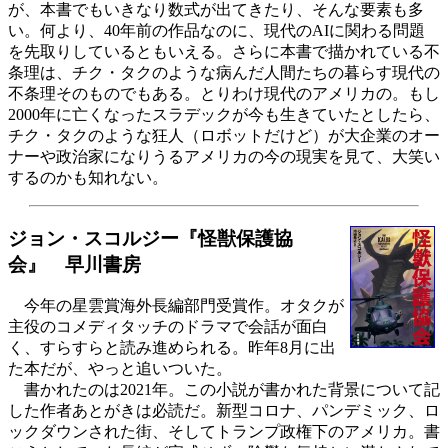
が、本書でもいきなり数式が出てきたり、そんな要素も多
い。何より、40年前の作品なのに、現代のAIに関わる問題
を先取りしているともいえる。さらに本書で描かれている不
条理は、チク・タクのような病んだ人間たちの暮らす現代の
不条理そのものでもある。とりわけ現代のアメリカの。もし
2000年に亡くなったスラデックが今も生きていたとしたら、
チク・タクのような狂人（ロボットだけど）が大企業のオー
ナーや政治家になりうるアメリカの今の現実を見て、大笑い
するのかも知れない。
ジョン・スコルジー『怪獣保護協
会』 早川書房
今年の星雲賞海外長編部門受賞作。オタクが
主役のコメディタッチのドラマで会話が面白
く、すらすらと読み進められる。昨年8月に出
た本だが、やっと追いついた。
書かれたのは2021年。この小説が書かれた背景について記
した作者あとがきは必読だ。新型コロナ、パンデミック、ロ
ックダウンされた街、そしてトランプ政権下のアメリカ。書