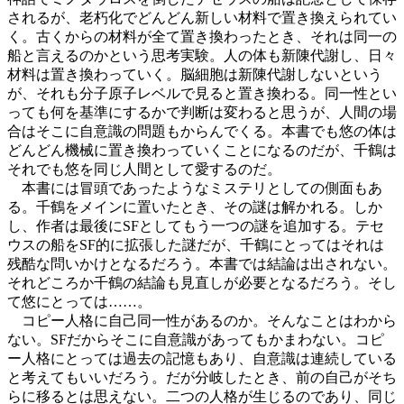
されるが、老朽化でどんどん新しい材料で置き換えられてい
く。古くからの材料が全て置き換わったとき、それは同一の
船と言えるのかという思考実験。人の体も新陳代謝し、日々
材料は置き換わっていく。脳細胞は新陳代謝しないという
が、それも分子原子レベルで見ると置き換わる。同一性とい
っても何を基準にするかで判断は変わると思うが、人間の場
合はそこに自意識の問題もからんでくる。本書でも悠の体は
どんどん機械に置き換わっていくことになるのだが、千鶴は
それでも悠を同じ人間として愛するのだ。
本書には冒頭であったようなミステリとしての側面もあ
る。千鶴をメインに置いたとき、その謎は解かれる。しか
し、作者は最後にSFとしてもう一つの謎を追加する。テセ
ウスの船をSF的に拡張した謎だが、千鶴にとってはそれは
残酷な問いかけとなるだろう。本書では結論は出されない。
それどころか千鶴の結論も見直しが必要となるだろう。そし
て悠にとっては……。
コピー人格に自己同一性があるのか。そんなことはわから
ない。SFだからそこに自意識があってもかまわない。コピ
ー人格にとっては過去の記憶もあり、自意識は連続している
と考えてもいいだろう。だが分岐したとき、前の自己がそち
らに移るとは思えない。二つの人格が生じるのであり、同じ