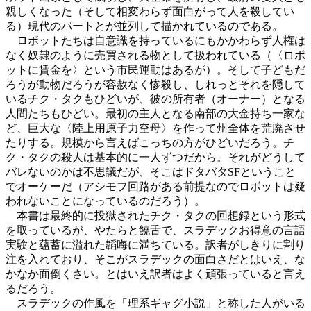
親しくなった（そして相変わらず面白がって人を殺してい
る）現代のパートとが並列して描かれているのである。
ロボットたちは自意識を持っているにもかかわらず人権は
なく奴隷のように売買される物として扱われている（〈ロボ
ットに賃金を〉という市民運動はあるが）。そして子どもだ
ろうが動物だろうが容赦なく惨殺し、しれっとそれを隠して
いるチク・タクもひどいが、彼の所有者（オーナー）となる
人間たちもひどい。最初の主人となる南部の大金持ち一家な
ど、巨大な〈陸上用原子力空母〉を作って州全体を荒廃させ
たりする。規模から言えばこっちの方がひどいだろう。チ
ク・タクの殺人は基本的に一人ずつだから。それがどうして
バレないのかは不思議だが、そこはドタバタSFということ
でオーケーだ（アシモフ回路がある前提なのでロボットは疑
われないことになっているのだろう）。
本書は最終的に投獄されたチク・タクの回想録という形式
を取っているが、やたらと饒舌で、スラデックお得意の言語
実験と蘊蓄に溢れた韜晦に満ちている。訳者がしきりに割り
注を入れており、そこがスラデックの面白さだとはいえ、な
かなか面倒くさい。とはいえ訳者はよく頑張っていると言え
るだろう。
スラデックの作風を「理系ギャグ小説」と称した人がいる