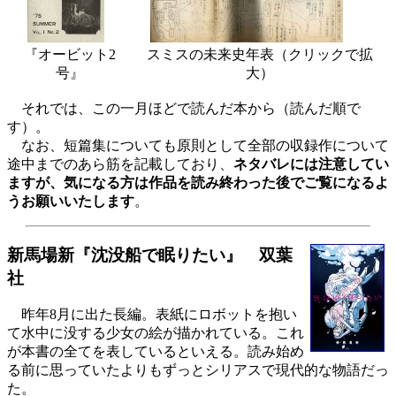
『オービット2
スミスの未来史年表（クリックで拡
号』
大）
それでは、この一月ほどで読んだ本から（読んだ順で
す）。
なお、短篇集についても原則として全部の収録作について
途中までのあら筋を記載しており、
ネタバレには注意してい
ますが、気になる方は作品を読み終わった後でご覧になるよ
うお願いいたします
。
新馬場新『沈没船で眠りたい』 双葉
社
昨年8月に出た長編。表紙にロボットを抱い
て水中に没する少女の絵が描かれている。これ
が本書の全てを表しているといえる。読み始め
る前に思っていたよりもずっとシリアスで現代的な物語だっ
た。