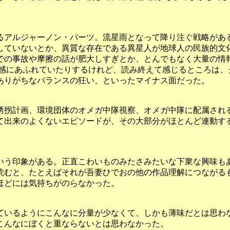
アルジャーノン・パーツ。流星雨となって降り注ぐ戦略があ
していないとか、異質な存在である異星人が地球人の民族的文
での事故や摩擦の話が肥大しすぎとか、とんでもなく大量の情
場感にあふれていたりするけれど、読み終えて感じるところは、
ありがちなバランスの狂い、といったマイナス面だった。
拐計画、環境団体のオメガ中隊視察、オメガ中隊に配属され
て出来のよくないエピソードが、その大部分がほとんど連動す
う印象がある。正直こわいものみたさみたいな下衆な興味も
読むと、たとえばそれが吾妻ひでおの他の作品理解につながる
ほどには気持ちがのらなかった。
いるようにこんなに分量が少なくて、しかも薄味だとは思わ
こんなにぼくと重ならないとは思わなかった。