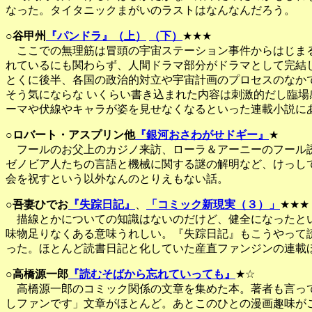
なった。タイタニックまがいのラストはなんなんだろう。
○
谷甲州
『パンドラ』（上）
（下）
★★★
ここでの無理筋は冒頭の宇宙ステーション事件からはじまる
れているにも関わらず、人間ドラマ部分がドラマとして完結
とくに後半、各国の政治的対立や宇宙計画のプロセスのなか
そう気にならな いくらい書き込まれた内容は刺激的だし臨
ーマや伏線やキャラが姿を見せなくなるといった連載小説に
○
ロバート・アスプリン他
『銀河おさわがせドギー』
★
フールのお父上のカジノ来訪、ローラ＆アーニーのフール誘
ゼノビア人たちの言語と機械に関する謎の解明など、けっし
会を祝すという以外なんのとりえもない話。
○
吾妻ひでお
『失踪日記』
、
「コミック新現実（３）」
★★★
描線とかについての知識はないのだけど、健全になったとい
味物足りなくある意味うれしい。『失踪日記』もこうやって
った。ほとんど読書日記と化していた産直ファンジンの連載
○
高橋源一郎
『読むそばから忘れていっても』
★☆
高橋源一郎のコミック関係の文章を集めた本。著者も言って
しファンです」文章がほとんど。あとこのひとの漫画趣味が