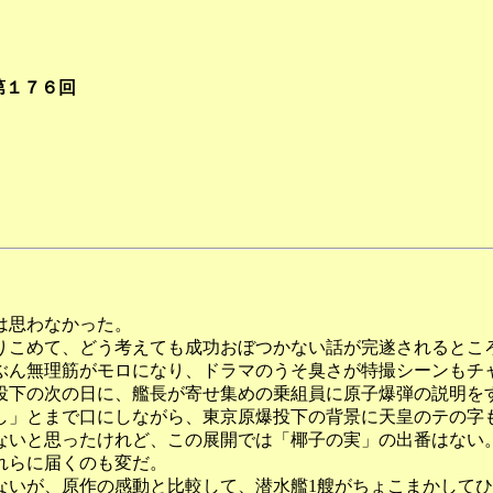
第１７６回
は思わなかった。
こめて、どう考えても成功おぼつかない話が完遂されるとこ
ぶん無理筋がモロになり、ドラマのうそ臭さが特撮シーンもチ
下の次の日に、艦長が寄せ集めの乗組員に原子爆弾の説明を
し」とまで口にしながら、東京原爆投下の背景に天皇のテの字
いと思ったけれど、この展開では「椰子の実」の出番はない
れらに届くのも変だ。
いが、原作の感動と比較して、潜水艦1艘がちょこまかしてひ