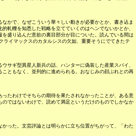
るなかで、なぜこういう華々しい動きが必要かとか、書き込ま
化的軋轢を知悉した戦略を立てていくのはヘンでないかとか、
報を盛り込んだ意欲の裏目部分が目についた。読んでいる間は
クライマックスのカタルシスの欠如、重要そうにでてきたテ
るウサギ型異星人新兵の話、ハンターに偽装した産業スパイ、
ることもなく、並列的に進められる。おなじみの顔ぶれとの再
あったわけでそちらの期待を果たされなかったことが、ある意
ものではないわけで、読めて満足というだけのものでしかなか
なかった。文芸評論とは明らかに立ち位置がちがって、「わた