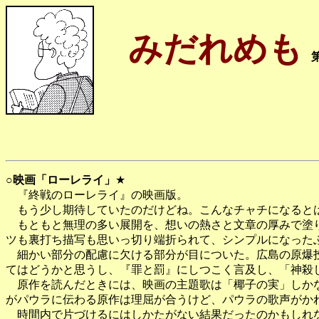
みだれめも
○
映画「ローレライ」
★
『終戦のローレライ』の映画版。
もう少し期待していたのだけどね。こんなチャチになると
もともと無理の多い展開を、想いの熱さと文章の厚みで塗り
ツも裏打ち描写も思いっ切り端折られて、シンプルになった
細かい部分の配慮に欠ける部分が目についた。広島の原爆投
てはどうかと思うし、『罪と罰』にしつこく言及し、「神殺
原作を読んだときには、映画の主題歌は「椰子の実」しかな
がパウラに伝わる原作は理屈が合うけど、パウラの歌声がか
時間内で片づけるにはしかたがない結果だったのかもしれな