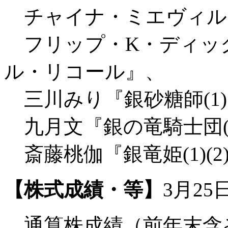
チャイナ・ミエヴィル
フリップ・K・ディッ
ル・リコール』、
三川みり『銀砂糖師(1)～
九月文『銀の竜騎士団(1)
斎藤桃伽『銀竜姫(1)(2
【株式成績・等】
3月25
通算株成績（前年末含