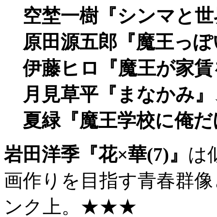
空埜一樹『シンマと世
原田源五郎『魔王っぽ
伊藤ヒロ『魔王が家賃を
月見草平『まなかみ』
夏緑『魔王学校に俺だけ
岩田洋季『花×華(7)』
は
画作りを目指す青春群像
ンク上。★★★