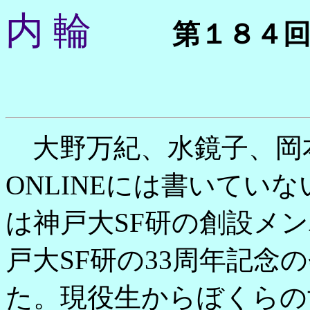
内 輪
第１８４
大野万紀、水鏡子、岡本
ONLINEには書いてい
は神戸大SF研の創設メ
戸大SF研の33周年記念
た。現役生からぼくらの