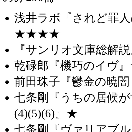
浅井ラボ『されど罪人は
★★★★
『サンリオ文庫総解説
乾碌郎『機巧のイヴ』
前田珠子『鬱金の暁闇 
七条剛『うちの居候が世
(4)(5)(6)』★
七条剛『ヴァリアブル・