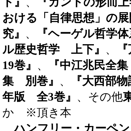
ト』
、
『カントの形而上
おける「自律思想」の展
究』
、
『ヘーゲル哲学体
ル歴史哲学 上下』
、
『
19巻』
、
『中江兆民全集
集 別巻』
、
『大西部物
年版 全3巻』
、その他
か ※頂き本
ハンフリー・カーペン