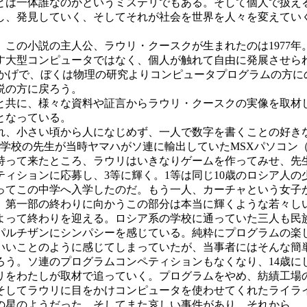
とは一体誰なのかというミステリでもある。そして個人で扱え
し、発見していく、そしてそれが社会を世界を人々を変えてい
この小説の主人公、ラウリ・クースクが生まれたのは1977年
す大型コンピュータではなく、個人が触れて自由に発展させら
おかげで、ぼくは物理の研究よりコンピュータプログラムの方に
説の方に戻ろう。
共に、様々な資料や証言からラウリ・クースクの実像を取材
となっている。
、小さい頃から人になじめず、一人で数字を書くことの好き
校の先生が当時ヤマハがソ連に輸出していたMSXパソコン（КУ
持って来たところ、ラウリはいきなりゲームを作ってみせ、先
ティションに応募し、3等に輝く。1等は同じ10歳のロシア人
ってこの中学へ入学したのだ。もう一人、カーチャという女子
。第一部の終わりに向かうこの部分は本当に輝くような若々し
って終わりを迎える。ロシア系の学校に通っていた三人も民
パルチザンにシンパシーを感じている。純粋にプログラムの楽
いいことのように感じてしまっていたが、当事者にはそんな簡
ろう。ソ連のプログラムコンペティションもなくなり、14歳に
をわたしが取材で追っていく。プログラムをやめ、紡績工場
そしてラウリに目をかけコンピュータを使わせてくれたライラ
の星のようだった。そしてまた哀しい事件があり、それから…