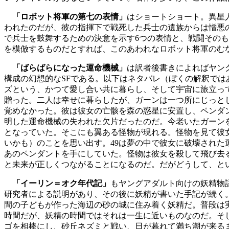
「ロボット将軍の第七の表情」
はショートショート。異星
われたのだが、彼の指揮下で戦死した兵士の遺族からは憎悪
で兵士を鼓舞するための決意を示す6つの表情と、戦闘そのも
を模倣するものだとすれば、このあわれなロボット将軍のむ
「ばらばらになった運命機械」
は訳者後書きによればヤン
構成の幻想的なSFである。以下はネタバレ（ぼくの解釈で
ズという、かつて愛し合い共に暮らし、そして宇宙に旅立っ
贈った。二人は幸せに暮らしたが、ガーンは一つ所にじっと
覚めなかった。彼は彼女の亡骸を森の惑星に安置し、ペンダ
明した運命機械の失われた欠片だったのだ。今老いたガーン
となっていた。そこにも翼ある怪物が現れる。怪物を見て彼女
いかも）のことを思い出す。49は夢の中で彼女に破壊され
あのペンダントを手にしていた。怪物は彼女を殺して飛び去
と未来が正しくつながることになるのだ。だがどうして、と
「イーリン＝オク年代記」
もヤングアダルト向けの妖精物
研究者による説明があり、その後に妖精が書いた手記が続く
間の子どもが作った海辺の砂の城に住み着く妖精だ。普段は
時間だが、妖精の時間ではそれは一生に近いものなのだ。そ
ゴを相棒にし、砂丘ネズミと戦い、日が暮れて満ち潮が来る