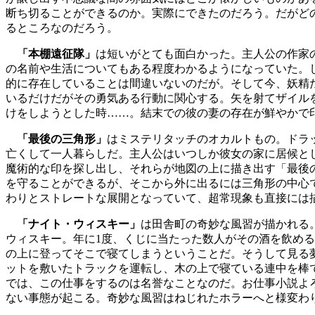
断ち切ることができるのか。実際にできたのだろう。だがど
るところなのだろう。
「本棚遠征隊」
は短いがとても面白かった。主人公の作家
の名前や生活についてもある程度わかるようになっていた。
的に存在していることは間違いないのだが。そして今、妖精
いるだけだがその勇気ある行動に関心する。矢を射てザイル
けをしようとした時……。結末での彼の妻の存在が鮮やかで
「最後の三角形」
はミステリタッチのオカルトもの。ドラ
亡くして一人暮らしだ。主人公はいつしか彼女の家に居候と
魔術的な印を探し出し、それらが地図の上に描き出す「最後
を守ることができるが、そこから外に出るには三角形の中心
わりとストレートな展開となっていて、超常現象も直接には
「ナイト・ウィスキー」
は田舎町の奇妙な風習が描かれる
ウィスキー。年に1度、くじに当たった数人がその酒を飲め
の上に登ってそこで寝てしまうということだ。そうして見る
ットを敷いたトラックを運転し、木の上で寝ている連中を棒
では、この仕事をするのは名誉なことなのだ。お仕事小説よ
ない事態が起こる。奇妙な風習はねじれたホラーへと様変わ