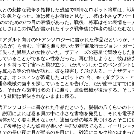
人との悲惨な戦争を指揮した残酷で非情なロボット将軍は、戦
の対象となった。軍は彼をお荷物と見なし、彼は小さなアパー
ののための7つ目の表情があった。戦後、将軍はその表情を一
なしさはこの作品が書かれたイラク戦争後に作者の感じたむな
グアダルト向けのSFアンソロジーに書かれた作品だというが、
はあるが）を含む。宇宙を渡り歩いた老宇宙飛行士ジョン・ガー
て失った異星人の女性がいた。ザディーズの惑星で冒険をした
していることができない性格だった。再び旅しようと、彼は彼
ントを持って宇宙へと飛び立つ。だがいつしかこのペンダント
を翼ある謎の怪物が訪れ、彼を殺害して飛び去る。一方ザディ
は、オンスィンが派遣したロボットの1台、49（ダグラス・ア
た運命機械の歯車を探していることを告げた。だが歯車はすでに
る。それから歯車は49の手に渡り、運命機械が復活する。そし
いう疑問は解決されないままに残る。
語アンソロジーに書かれた作品だという。親指の爪くらいのト
。説明によれば巻き貝の中に小さな書物を発見し、それを電子
実体がなく姿も見えないが、適当な砂の城を見つけるとそこに
して後半はそんな妖精が書いた手記の翻訳である。イーリン＝
までの長い夜に月が昇るのを目にし、砂浜にコルク栓のはまっ