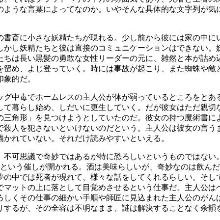
のような言葉によってなのか。いやそんな具体的な文字列が気
の書斎に小さな妖精たちが現れる。少し前から彼には家の中に
しかし妖精たちと彼は直接のコミュニケーションはできない。
たちは長い黒髪の勇敢な女性リーダーの元に、雑然と本が詰め
を留め、よじ登っていく。時には事故が起こり、また蜘蛛や敵
印象的だ。
ッグ中毒でホームレスの主人公が体が弱っているところをとあ
して暮らし始め、しだいに更生していく。だが彼女はただ親切
の三角形」を見つけようとしていたのだ。彼女の持つ魔術書に
で殺人を犯さないといけないのだという。主人公は彼女の言う
描かれていない。それだけ読みやすいといえる。
。不可思議で奇妙ではあるが特に恐ろしいというものではない
るという催しが開かれる。酒は美味らしいが、奇妙なのは飲ん
夢の中では死者が現れて、様々な話をしてくれるらしい。そし
でマットの上に落として目覚めさせるという仕事だ。主人公は
ろしくその仕事の細かい手順や師匠に見込まれた主人公のがん
りするが、その全容は不明なまま、謎は解決することなく余韻