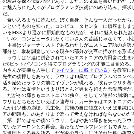
の歩みを探る伝記小説であり、またこの文章を書いたわたし
に魅入られた人々がプログラミング技術にのめり込み、探求
だ。
食い入るように読んだ。ぼく自身、そんな一人だったから。
ンというものを知った。コンピュータセンターに鎮座ましま
いるMSXより遥かに原始的なものだが、それに魅入られた
いや、コンピュータおたくじいさんの昔話じゃなくて、小
本書はジャーナリストであるわたしがエストニア語の通訳と
部分と、取材調査している現在の部分が交互に描かれる形式
ラウリはソ連に併合されていたエストニアの片田舎に生まれ
た8ビットパソコンを得てプログラミングの才能に目覚める。学
内さんが実機を入手して
ツイッターに載せている
）を教室に
先生の後押しもあって、ラウリは10歳でプログラムのコンペ
活を始めたラウリの前にイヴァンが現れる。彼もラウリを慕
る。それは友情というよりほとんど男女を超えた恋愛感情だ
だがその輝きもエストニアの独立、そしてソ連邦の崩壊によ
ウリもどちらかといえばソ連寄り、カーチャはエストニアの
んかはソ連の崩壊、民主化、民族の自由独立といえば単純に
アの問題もこのあたりまで遡って考えなければならないのだ
第二部ではその後のラウリ、もはやあの輝きを失ったラウリ
ていたアーロンとの再会。新たなガールフレンドもできた。
先進国とする夢を語る。だが今のラウリにはそれは遠い夜空