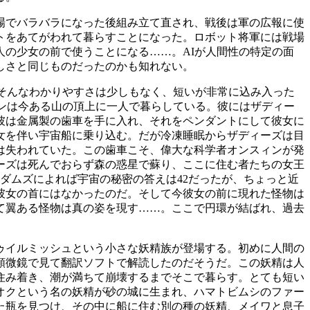
場でバラバラになった後組み立て直され、戦後は軍の広報に使
トをあてがわれて暮らすことになった。ロボット将軍には戦場
人の少女の前で使うことになる……。AIが人間性の特定の面
しさと同じものだったのかも知れない。
そんなわかりやすさは少しもなく、短いが非常に込み入った
ンは今ある山の頂上に一人で暮らしている。彼にはザディー
彼は金属製の歯車を手に入れ、それをペンダントにして彼女に
女を伴い宇宙船に乗り込む。だが冷凍睡眠からザディーズは目
は失われていた。この歯車こそ、偉大な科学者オンスィンが発
ーズは死んでおらず森の惑星で蘇り、ここに住む者たちの女王
ダムズによれば宇宙の秘密の答えは42だったが、ちょっと近
彼女の首にはなかったのだ。そして今彼女の前に現れた怪物は
て翼ある怪物は真の姿を現す……。ここで円環が結ばれ、過去
ゥイルミッシュという小さな妖精族が登場する。初めに人間の
顕微鏡で見て翻訳ソフトで解読したのだそうだ。この妖精は人
住み着き、潮が満ちて崩壊するまでそこで暮らす。とても短い
オクという名の妖精が砂の城に生まれ、ハマトビムシのファー
た瓶を見つけ、その中に船に住む別の種の妖精、メイワと息子