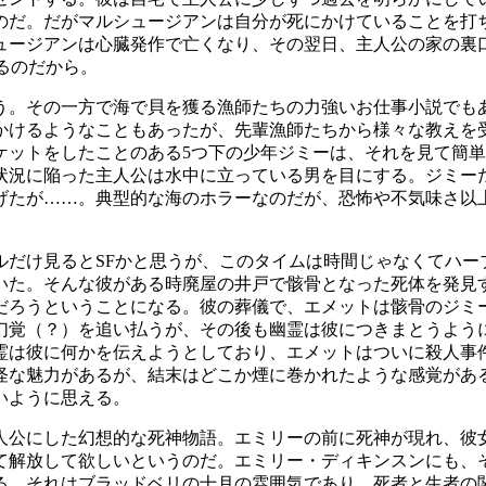
のだ。だがマルシュージアンは自分が死にかけていることを打
ュージアンは心臓発作で亡くなり、その翌日、主人公の家の裏
るのだから。
う。その一方で海で貝を獲る漁師たちの力強いお仕事小説でも
かけるようなこともあったが、先輩漁師たちから様々な教えを
ケットをしたことのある5つ下の少年ジミーは、それを見て簡
状況に陥った主人公は水中に立っている男を目にする。ジミー
げたが……。典型的な海のホラーなのだが、恐怖や不気味さ以
ルだけ見るとSFかと思うが、このタイムは時間じゃなくてハー
いた。そんな彼がある時廃屋の井戸で骸骨となった死体を発見
だろうということになる。彼の葬儀で、エメットは骸骨のジミ
幻覚（？）を追い払うが、その後も幽霊は彼につきまとうよう
霊は彼に何かを伝えようとしており、エメットはついに殺人事
怪な魅力があるが、結末はどこか煙に巻かれたような感覚があ
いように思える。
人公にした幻想的な死神物語。エミリーの前に死神が現れ、彼
て解放して欲しいというのだ。エミリー・ディキンスンにも、
る。それはブラッドベリの十月の雰囲気であり、死者と生者の