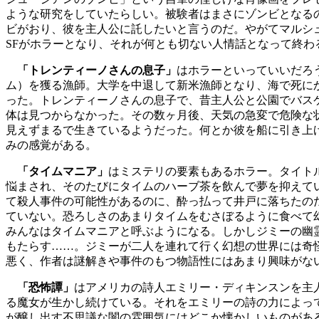
ような研究をしていたらしい。被験者はまさにゾンビとなる
ビがおり、彼を主人公に託したいと言うのだ。やがてマルシ
SFがホラーとなり、それが何とも切ない人情話となって終わ
「トレンティーノさんの息子」
はホラーといっていいだろ
ム）を獲る漁師。大学を中退して新米漁師となり、海で死に
った。トレンティーノさんの息子で、昔主人公と公園でバス
体は見つからなかった。その数ヶ月後、天気の急変で危険な
見えずまるで生きているようだった。何とか彼を船に引き上
みの感覚がある。
「タイムマニア」
はミステリの要素もあるホラー。タイト
悩まされ、そのたびにタイムのハーブ茶を飲んで夢を抑えて
て殺人事件の可能性があるのに、酔っ払って井戸に落ちたの
ていない。恐ろしさのあまりタイムをむさぼるように食べて
みんなはタイムマニアと呼ぶようになる。しかしジミーの幽
もたらす……。ジミーが二人を連れて行く幻想の世界には奇
悪く、作者は謎解きや事件のもつ物語性にはあまり興味がな
「恐怖譚」
はアメリカの詩人エミリー・ディキンスンを主
る魔女が生かし続けている。それをエミリーの詩の力によっ
が醸し出す不思議な闇の雰囲気にはどこか懐かしいものがあ