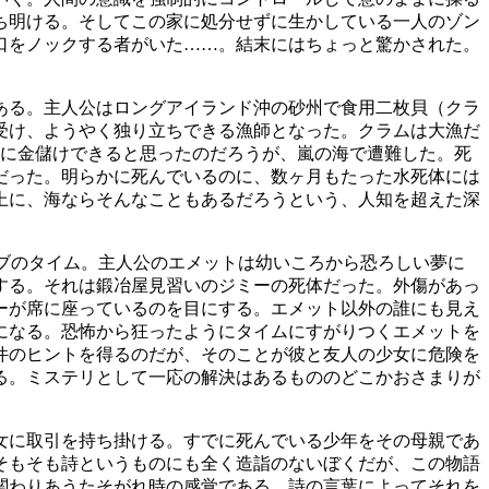
ち明ける。そしてこの家に処分せずに生かしている一人のゾン
口をノックする者がいた……。結末にはちょっと驚かされた。
ある。主人公はロングアイランド沖の砂州で食用二枚貝（クラ
受け、ようやく独り立ちできる漁師となった。クラムは大漁だ
単に金儲けできると思ったのだろうが、嵐の海で遭難した。死
だった。明らかに死んでいるのに、数ヶ月もたった水死体には
上に、海ならそんなこともあるだろうという、人知を超えた深
ブのタイム。主人公のエメットは幼いころから恐ろしい夢に
する。それは鍛冶屋見習いのジミーの死体だった。外傷があっ
ーが席に座っているのを目にする。エメット以外の誰にも見え
になる。恐怖から狂ったようにタイムにすがりつくエメットを
件のヒントを得るのだが、そのことが彼と友人の少女に危険を
る。ミステリとして一応の解決はあるもののどこかおさまりが
女に取引を持ち掛ける。すでに死んでいる少年をその母親であ
そもそも詩というものにも全く造詣のないぼくだが、この物語
関わりあうたそがれ時の感覚である。詩の言葉によってそれを