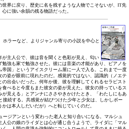
世界に戻り、歴史に名を残すような人物でこそないが、IT先
。心に強い余韻の残る物語だった。
、ホラーなど、よりジャンル寄りの小説を中心と
年が主人公で、彼は音を聞くと色彩が見え、匂い
ず勉強も家で勉強させた。彼には音楽の才能があり、ピアノを
ム帝国」というアイスクリーム屋に一人で入る。これまで一度
女の姿が眼前に現れたのだ。感覚的ではない、認識的（ノエテ
との出会いだった。何年か後、彼を理解してくれるセラピスト
を食べると今度もまた彼女の姿が見えた。彼女の持っているス
みが見える」とアンナにささやきかけたとき、「わたしにもあ
と接続する。共感覚が結びつけた少年と少女は、しかしボー
うかは本人しだいだが）へと転じていくのだ。
ュージアンという変わった老人と知り合いになる。マルシュ
主人公の娘のライダとは心が通じ合うようで、ライダに「マル
いく。人間の意識を強制的にコントロールして意のままに操る