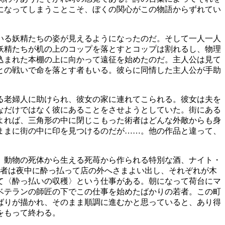
になってしまうことこそ、ぼくの関心がこの物語からずれてい
いる妖精たちの姿が見えるようになったのだ。そして一人一人
妖精たちが机の上のコップを落とすとコップは割れるし、物理
込まれた本棚の上に向かって遠征を始めたのだ。主人公は見て
との戦いで命を落とす者もいる。彼らに同情した主人公が手助
る老婦人に助けられ、彼女の家に連れてこられる。彼女は夫を
なだけではなく彼にあることをさせようとしていた。街にある
よれば、三角形の中に閉じこもった術者はどんな外敵からも身
ままに街の中に印を見つけるのだが……。他の作品と違って、
。動物の死体から生える死苺から作られる特別な酒、ナイト・
だ者は夜中に酔っ払って店の外へさまよい出し、それぞれが木
て〈酔っ払いの収穫〉という仕事がある。朝になって荷台にマ
ベテランの師匠の下でこの仕事を始めたばかりの若者。この町
ばりが描かれ、そのまま順調に進むかと思っていると、あり得
をもって終わる。