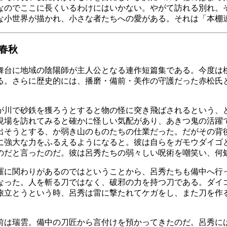
なのでここに長くいるわけにはいかない。やがて訪れる別れ。
な小世界が描かれ、小さな者たちへの愛がある。それは「本棚
春秋
舞台に地域の陰陽師が主人公となる連作短篇集である。今度は
る。さらに歴史的には、播磨・備前・美作の守護だった赤松氏
が川で砂鉄を獲ろうとすると物の怪に突き飛ばされるという、
現場を訪れてみると確かに怪しい気配があり、あきつ鬼の活躍
出そうとする、か弱き山のものたちの仕業だった。だがその背
に強大な力をふるえるようになると。彼は自らをガモウダイゴ
のだと言ったのだ。彼は呂秀たちの弱々しい呪術を嘲笑い、何
羅に関わりがあるのではということから、呂秀たちも備中へ行
なった。人を斬る刀ではなく、破邪の力を持つ刀である。ダイ
旅立とうという時、呂秀は雷に撃たれてケガをし、また刀を作
前は瑞雲。備中の刀匠から言付けを預かってきたのだ。呂秀に