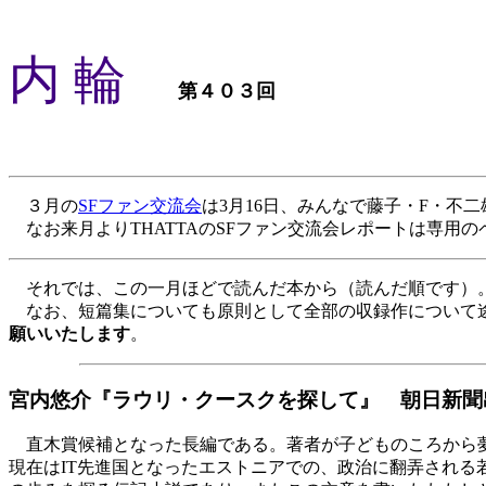
内 輪
第４０３回
３月の
SFファン交流会
は3月16日、みんなで藤子・F・不
なお来月よりTHATTAのSFファン交流会レポートは専用
それでは、この一月ほどで読んだ本から（読んだ順です）
なお、短篇集についても原則として全部の収録作について
願いいたします
。
宮内悠介『ラウリ・クースクを探して』 朝日新聞
直木賞候補となった長編である。著者が子どものころから夢
現在はIT先進国となったエストニアでの、政治に翻弄され