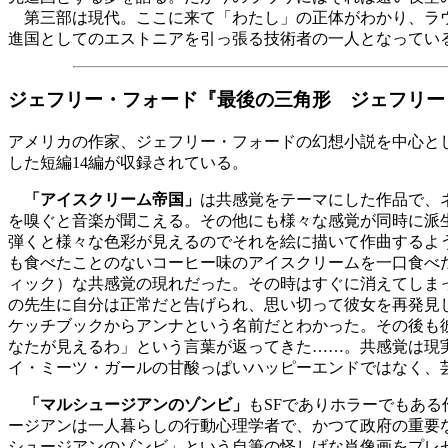
第三部は現代。ここに来て「わたし」の正体がわかり、ラウ
進国としてのエストニアを引っ張る技術者の一人となってい
ジェフリー・フォード『最後の三角形 ジェフリー
アメリカの作家、ジェフリー・フォードの幻想小説を中心と
した短編14編が収録されている。
「アイスクリーム帝国」
は共感覚をテーマにした作品で、
を嗅ぐと音楽が聞こえる。その他にも様々な感覚が同時に派
弾くと様々な色彩が見えるのでそれを絵に描いて作曲するよ
も食べたことのないコーヒー味のアイスクリームを一口食べ
ィック）な共感覚の現れだった。その時はすぐに消えてしま
の先生に自分は正常だと告げられ、思い切って彼女を再発見
ケッチブックからアンナという名前だとわかった。その後も
なたが見えるわ」という言葉が返ってきた……。共感覚は現
イ・ミーツ・ガールの甘酸っぱいハッピーエンドではなく、
「マルシュージアンのゾンビ」
もSFでありホラーでもあ
ージアンは一人暮らしの行動心理学者で、かつて政府の重要
シュージアンのゾンビ」という自筆の怪しげな肖像画をプレ