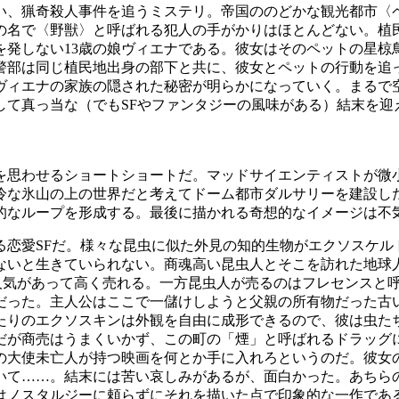
い、猟奇殺人事件を追うミステリ。帝国ののどかな観光都市〈
の名で〈野獣〉と呼ばれる犯人の手がかりはほとんどない。植民
を発しない13歳の娘ヴィエナである。彼女はそのペットの星椋
警部は同じ植民地出身の部下と共に、彼女とペットの行動を追
ヴィエナの家族の隠された秘密が明らかになっていく。まるで
して真っ当な（でもSFやファンタジーの風味がある）結末を迎
を思わせるショートショートだ。マッドサイエンティストが微
冷な氷山の上の世界だと考えてドーム都市ダルサリーを建設し
的なループを形成する。最後に描かれる奇想的なイメージは不
る恋愛SFだ。様々な昆虫に似た外見の知的生物がエクソスケル
ないと生きていられない。商魂高い昆虫人とそこを訪れた地球
人気があって高く売れる。一方昆虫人が売るのはフレセンスと
だった。主人公はここで一儲けしようと父親の所有物だった古
たりのエクソスキンは外観を自由に成形できるので、彼は虫た
だが商売はうまくいかず、この町の「煙」と呼ばれるドラッグ
の大使未亡人が持つ映画を何とか手に入れろというのだ。彼女
いて……。結末には苦い哀しみがあるが、面白かった。あちらの
はノスタルジーに頼らずにそれを描いた点で印象的な一作であ