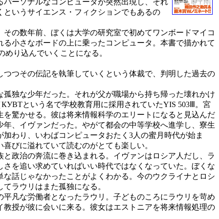
るパーソナルなコンピュータが突然出現し、それ
くというサイエンス・フィクションでもあるの
。その数年前、ぼくは大学の研究室で初めてワンボードマイコ
れる小さなボードの上に乗ったコンピュータ。本書で描かれて
のめり込んでいくことになる。
しつつその伝記を執筆していくという体裁で、判明した過去の
な孤独な少年だった。それが父が職場から持ち帰った壊れかけ
ВТという名で学校教育用に採用されていたYIS 503Ⅲ。宮
生を驚かせる。彼は将来情報科学のエリートになると見込んだ
の少年、イヴァンだった。やがて都会の中等学校へ進学し、寮生
が加わり、いわばコンピュータおたく3人の蜜月時代が始ま
い喜びに溢れていて読むのがとても楽しい。
族と政治の奔流に巻き込まれる。イヴァンはロシア人だし、ラ
しさを追い求めていればいい時代ではなくなっていた。ぼくな
単な話じゃなかったことがよくわかる。今のウクライナとロシ
してラウリはまた孤独になる。
の平凡な労働者となったラウリ。子どものころにラウリを苛め
イ教授が彼に会いに来る。彼女はエストニアを将来情報処理の
…。