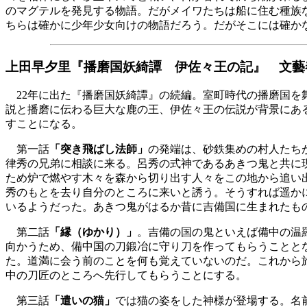
のマグテルを発見する物語。だがメイワたちは船に住む種族
ちらは確かに少年少女向けの物語だろう。だがそこには確か
上田早夕里『播磨国妖綺譚 伊佐々王の記』 文藝
22年に出た『播磨国妖綺譚』の続編。室町時代の播磨国を
説と播磨に伝わる巨大な鹿の王、伊佐々王の伝説が背景にあ
すことになる。
第一話
「突き飛ばし法師」
の発端は、砂鉄集めの村人たち
律秀の兄弟に相談に来る。呂秀の式神であるあきつ鬼と共に
ため炉で燃やす木々を森から切り出す人々をこの地から追い
秀のもとを去り自分のところに来いと誘う。そうすれば遥か
いるようだった。あきつ鬼がはるか昔に吉備国に生まれたも
第二話
「縁（ゆかり）」
。吉備の国の鬼といえば備中の温
向かうため、備中国の刀鍛冶に守り刀を作ってもらうことと
た。道満に会う前のことを何も覚えていないのだ。これから
中の刀匠のところへ先行してもらうことにする。
第三話
「遣いの猫」
では猫の姿をした神様が登場する。名