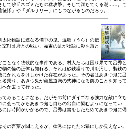
そして砂丘ネズミたちの猛攻撃。そして満ちてくる潮……。こ
遠征隊」や「ダルサリー」にもつながるものだろう。
桃太郎物語に連なる備中の鬼、温羅（うら）の伝
と室町幕府との戦い、嘉吉の乱が物語に影を落と
どことなく牧歌的な事件である。村人たちは困り果てて呂秀と
で物の怪の正体も知れる。それは砂鉄獲りで川を汚し、製鉄の
後にかれらをけしかけた存在があった。その者はあきつ鬼に呂
と名乗り、あきつ鬼が蘆屋道満の式神になる前のことを知って
処へか去って行った。
ってみることになる。だがその前にダイゴなる強力な敵に立ち
ゴに会ってからあきつ鬼も自らの出自に悩むようになってい
るには時間がかかるので、呂秀は書をしたためてあきつ鬼に備
はその言葉が聞こえるが、律秀にはただの猫にしか見えない。