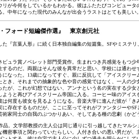
リが今何をしているかもわかる。彼はふたたびコンピュータの
る。中年になった現代のみんなが出会うラストはとても美しい
・フォード短編傑作選』 東京創元社
した『言葉人形』に続く日本独自編集の短篇集。SFやミステリ
ネビュラ賞ノベレット部門受賞作。生まれつき共感覚をもつ少
生するのだ。両親はそんな彼を異常だと思い、学校には通わせ
うになった。13歳になってすぐ、親に反抗して「アイスクリー
たとき、それまでの抽象的な色や音の感覚ではなく、一人の少
ったが、これが幻想ではない、アンナという名の実在する少女
しようと再びアイスクリーム帝国に入る。コーヒー味のアイス
彼は何度も彼女を見るようになる。音楽大学に進んだ彼が「き
実に存在するものだが、ここに至ってそれがファンタジーやSF
芸術家同士の自我のぶつかりあい、そしてある種の悲劇（かど
る作品。文学部教授の主人公は同じ通りに引っ越してきたマルシ
な機密事項と関わっていたらしい。人付き合いの悪い男だが、
ゼントする。彼は自宅で主人公に少しずつ過去を明らかにして