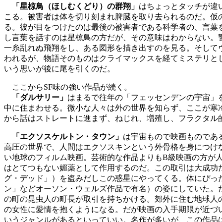
「星椋鳥（ほしむくどり）の群翔」
はちょっとタッチが違
こる。被害者は体を切り刻まれ脾臓を取り去られるのだ。仮
る。彼が目をつけたのは最後の被害者である科学者の、言葉
し言葉を話すのは星椋鳥の方だが、その意味はわからない。
一糸乱れぬ飛翔をし、ある図形を描き出すのを見る。そして
われるが、物語そのものはクライマックスを経てミステリと
いう思いが後に尾を引くのだ。
ここからSF味の強い作品が続く。
「ダルサリー」
はまるで往年の「フェッセンデンの宇宙」
中に住まわせる。微小な人々は外の世界を知らず、ここが寒
から話はストレートに進まず、ねじれ、増殖し、フラクタル
「エクソスケルトン・タウン」
は宇宙もので映画ものであ
高圧の世界で、人間はエクソスキンという外骨格を身につけ
い地球のフィルム映画。芸術的な作品よりもB級映画の方が
はとてつもない媚薬として作用するのだ。この取引は大成功
グ・デッド」）を盗みだしこの惑星にやってくる。体にぴっ
ン」などオーソン・ウェルズ作品で有名）の姿にしていた。
の町の昆虫人の町長が取引を持ちかける。郊外に住む地球人
の女性に愛情を抱くようになる。だが映画の入手期限が近づ
いうジャンルがあるといっていい。名作が多いが、この作品