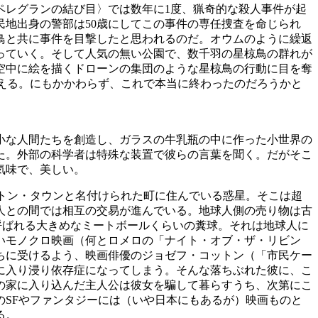
ペレグランの結び目〉では数年に1度、猟奇的な殺人事件が起
地出身の警部は50歳にしてこの事件の専任捜査を命じられ
鳥と共に事件を目撃したと思われるのだ。オウムのように繰返
っていく。そして人気の無い公園で、数千羽の星椋鳥の群れが
空中に絵を描くドローンの集団のような星椋鳥の行動に目を奪
える。にもかかわらず、これで本当に終わったのだろうかと
小な人間たちを創造し、ガラスの牛乳瓶の中に作った小世界の
た。外部の科学者は特殊な装置で彼らの言葉を聞く。だがそこ
気味で、美しい。
トン・タウンと名付けられた町に住んでいる惑星。そこは超
人との間では相互の交易が進んでいる。地球人側の売り物は古
呼ばれる大きめなミートボールくらいの糞球。それは地球人に
いモノクロ映画（何とロメロの「ナイト・オブ・ザ・リビン
ちに受けるよう、映画俳優のジョゼフ・コットン（「市民ケー
に入り浸り依存症になってしまう。そんな落ちぶれた彼に、こ
の家に入り込んだ主人公は彼女を騙して暮らすうち、次第にこ
SFやファンタジーには（いや日本にもあるが）映画ものと
る。