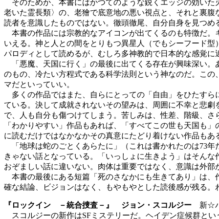
そのためか、本書にはかつてのような鋭くエッジの効いた刃
老いた霊長類〉の、老獪で底意地の悪い視点と、それと裏腹
読者を意識したものではない。徹頭徹尾、自分自身を見つめ
本書の作品には宗教的なアイコンが出てくるのも特徴だ。キ
いえる。神と人との間をとりもつ異星人（でもシーフード型
パロディとして読めるが、むしろ多神教的で日本的な感覚に
「悪魔、天国に行く」の最後に出てくる存在が興味深い。あ
のもの、冷たい方程式である科学法則という神なのだ。この
マだといっていい。
多くの作品ではまた、自らにとっての「自由」をひたすらに
ている。決して成就されないその望みは、周囲に不幸と悲劇
で、人も自分も傷つけてしまう。苦しみは、性差、階級、さ
「わかりやすい」作品もあれば、「すべてこの世も天国も」
に読むだけではなかなかその真意にたどり着けない作品もあ
「地球は蛇のごとくあらたに」（これは書かれたのは73年
きゃない話となっている。「いっしょに生きよう」はそんな
おぞましい話に違いない。肉体は重要ではなく、意識は外部
本書の最後にある短篇「死のさなかにも生きてあり」は、作
確な結論、ビジョンはなく、もやもやとした読後感が残る。
『ロックイン －統合捜査－』 ジョン・スコルジー
新☆ハ
スコルジーの新作はSFミステリーだ。ヘイデン症候群とい