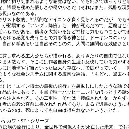
物で切り刻まれるような感覚はない。でも鈍器でゆっくりと
な、諦観を秘めた優しさや穏やかさだ（それはまた、残酷な現
る視点なのである。
リスト教的、神話的なアイコンが多く見られるのだが、でも
）が登場する「アングリ降臨」も、神が死んだので、悪魔はど
近いものがある。信者が大勢いるほど神様も力をもつことがで
らゆる感覚を失うことで力を得る神とは、ドーキンスのいう
、自然科学あるいは自然そのものの、人間に無関心な残酷さと
探し求める主人公たちが描かれる。ありきたりの自由ではな
をまき散らす。そこには作者自身の生涯も反映している気がす
らには地球や宇宙といった巨大な存在へまで広がっていく。「
のような社会システムに関する皮肉な寓話、「もどれ、過去へ
る。
だ）は「エイン博士の最後の飛行」を裏返しにしたような話で
作品の中にあって、本書で唯一ハッピーエンドなほっとする話
から注入される。その二重性。それは「接続された女」からず
者の自殺の直前に書かれた作品であり、まるで遺書のように
わかるのは、死によっても自由は得られないということだ。
ヤカワ・SF・シリーズ
う疫病の流行により、全世界で何億人もが死亡した未来。でも本