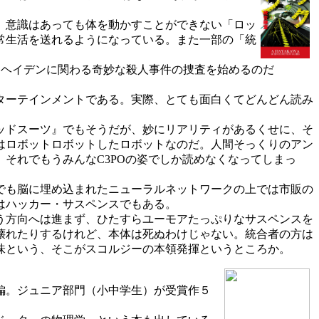
。意識はあっても体を動かすことができない「ロッ
常生活を送れるようになっている。また一部の「統
、ヘイデンに関わる奇妙な殺人事件の捜査を始めるのだ
ターテインメントである。実際、とても面白くてどんどん読み
ッドスーツ』でもそうだが、妙にリアリティがあるくせに、そ
はロボットロボットしたロボットなのだ。人間そっくりのアン
それでもうみんなC3POの姿でしか読めなくなってしまっ
でも脳に埋め込まれたニューラルネットワークの上では市販の
はハッカー・サスペンスでもある。
う方向へは進まず、ひたすらユーモアたっぷりなサスペンスを
壊れたりするけれど、本体は死ぬわけじゃない。統合者の方は
味という、そこがスコルジーの本領発揮というところか。
編。ジュニア部門（小中学生）が受賞作５