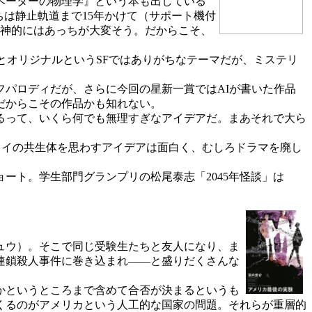
ベーターの物理学』という本も出している
は静止軌道まで15年かけて（サポート機付
精神的にはあっちが大変そう。だからこそ、
オリジナルというSFではありがちなテーマだが、ミステリ
パロディだが、さらに今回の星新一賞ではAIが書いた作品
だからこその作品かも知れない。
るって、いくら何でも無理すぎなアイデアだ。まあそれで大ら
リイの共生体を思わすアイデアは面白く、むしろドラマを廃し
ト。学生部門グランプリの松尾泰志「2045年怪談」は
ュウ）。そこで同じ受験生たちと友人になり、ま
連鎖殺人事件に巻き込まれ――と盛りだくさんな
かというところまで含めて合否が決まるというも
くるのがアメリカという人工的な国家の問題。それらが重層的