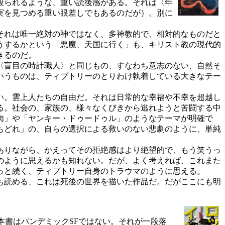
殴られるような、重い読後感がある。それは〈年
実を見つめる重い眼差しでもあるのだが）。別に
それは唯一絶対の神ではなく、多神教的で、相対的なものだと
うするかという「悪魔、天国に行く」も、キリスト教の現代的
きるのだ。
〈盲目の時計職人〉と同じもの、すなわち意志のない、自然そ
いうものは、ティプトリーのとりわけ執着している大きなテー
い。雲上人たちの自由だ。それは日常的な幸福や不幸を超越し
る。社会の、家族の、様々なくびきから逃れようと苦闘する中
肉」や「ヤンキー・ドゥードゥル」のようなテーマが明確で
もどれ」の、自らの選択による救いのない悲劇のように、単純
ありながら、かえってその拒絶感はより絶望的で、もう笑うっ
のように思えるかも知れない。だが、よく考えれば、これまた
っと続く、ティプトリー自身のトラウマのように思える。
も読める、これは死後の世界を描いた作品だ。だがここにも明
書はパンデミックSFではない。それが一段落