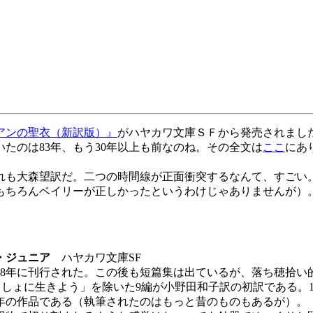
アンの聖衣（新訳版）』
がハヤカワ文庫ＳＦから発売されまし
たのは83年、もう30年以上も前なのね。その全文は
ここ
にあ
れも大森望訳だ。二つの時間線が正面衝突するなんて、すごい
もちろんベイリーが正しかったというわけじゃありませんが）
。
・ジュニア
ハヤカワ文庫SF
8年に刊行された。この後も短篇集は出ているが、落ち穂拾い
しょに生きよう」を除いた9編が小野田和子訳の初訳である。1
晩年の作品である（執筆されたのはもっと昔のものもあるが）。