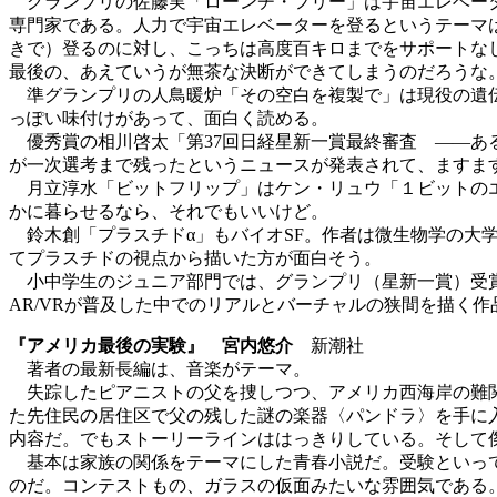
グランプリの佐藤実「ローンチ・フリー」は宇宙エレベータ
専門家である。人力で宇宙エレベーターを登るというテーマは
きで）登るのに対し、こっちは高度百キロまでをサポートな
最後の、あえていうが無茶な決断ができてしまうのだろうな
準グランプリの人鳥暖炉「その空白を複製で」は現役の遺伝
っぽい味付けがあって、面白く読める。
優秀賞の相川啓太「第37回日経星新一賞最終審査 ――あ
が一次選考まで残ったというニュースが発表されて、ますま
月立淳水「ビットフリップ」はケン・リュウ「１ビットのエ
かに暮らせるなら、それでもいいけど。
鈴木創「プラスチドα」もバイオSF。作者は微生物学の大
てプラスチドの視点から描いた方が面白そう。
小中学生のジュニア部門では、グランプリ（星新一賞）受賞
AR/VRが普及した中でのリアルとバーチャルの狭間を描く
『アメリカ最後の実験』 宮内悠介
新潮社
著者の最新長編は、音楽がテーマ。
失踪したピアニストの父を捜しつつ、アメリカ西海岸の難関
た先住民の居住区で父の残した謎の楽器〈パンドラ〉を手に
内容だ。でもストーリーラインははっきりしている。そして
基本は家族の関係をテーマにした青春小説だ。受験といって
のだ。コンテストもの、ガラスの仮面みたいな雰囲気である