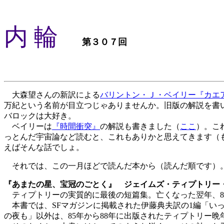
内 輪
第３０７回
大森望さんの新訳による
バリントン・Ｊ・ベイリー『カエ
万紀という名前が目立つじゃありませんか。旧版の解説を書い
バロックは大好き。
ベイリーは
『時間衝突』
の解説も書きました（
ここ
）。こ
っとんだ宇宙論など読むと、これもありかと思えてきます（
えばそんな話でしょ。
それでは、この一月ほどで読んだ本から（読んだ順です）
『あまたの星、宝冠のごとく』 ジェイムズ・ティプトリー
ティプトリーの実質的に最後の短篇集。亡くなった翌年、8
本書では、SFマガジンに掲載された伊藤典夫訳の1編「いっ
の夜も」以外は、85年から88年に出版されたティプトリー