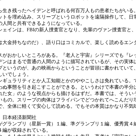
生き残ったヘイデンと呼ばれる何百万人もの患者たちがいる
ットを埋め込み、スリープというロボットを遠隔操作して、日
の人間と共有できるようになっている。
ェインは、FBIの新人捜査官となり、先輩のヴァン捜査官と
大金持ちなのだ）、語り口はコミカルで、楽しく読めるエン
がおかしいところがある。『老人と宇宙』シリーズでも『レ
デンはまるで普通の人間のように描写されているが、その実体
というのが、あの映画からということが冒頭に書かれていて、
しいでしょう。
ギュラリティとか人工知能とかのややこしさは免れている。
わぬ事態を引き起こすことができる。というわけで本書の半分
た女」のような視点からも描けるはずだ。本書では、そうい
いもの。スリープの肉体はフライパンでどつかれてへこんだり
で、全体に軽くて安心して読める。でもその本質はかなり不気
日本経済新聞社
グランプリ（星新一賞）１編、準グランプリ１編、優秀賞４
４編が収録されている。