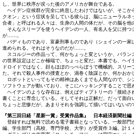
し、世界に秩序が戻った後のアメリカが舞台である。
ヘイデン症候群が完全に終息したわけではないが、そこから
クオン」という症状を呈している彼らは、脳にニューラルネ
合者」と呼ばれる人々は、生身の人間の体だが、その脳を他
そんなスリープを使うヘイデンの一人、有名人を父に持つシ
が……。
バディものであり、富豪刑事ものであり（シェインの一家は
進められる。それはそうなのだが……。
スコルジーの作品って、何かちょっと変というか、バランス
の世界設定はどこか極端で、ちょっと変だ。本書でも、ヘイ
ドロイドではなく、顔もほぼのっぺらぼうで機械的。スリープ
た。それで殺人事件の捜査とか、渦巻く陰謀とか、何かおか
ロボットといってもその精神はあくまでも人間なので、シン
ソフトウェアが動いており、そこにハッキングすることで思
ヘイデンのような存在は、例えばティプトリーの「接続され
書くことに専念している。そしてそれは正解だ。だって面白
ちょっと悲惨だが、あまりそれを強調して描いてはいないの
『第三回日経「星新一賞」受賞作品集』 日本経済新聞社編
登録すれば無料で読める電子書籍となっている。一般部門が
編、学生部門（高校、専門学校、大学）が受賞作３編。計１