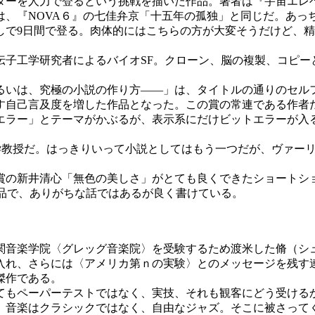
ーを人力で登るという挑戦を描いた作品。著者は『宇宙エレ
、『NOVA６』の七佳弁京「十五年の孤独」と同じだ。あっち
しで9日間で登る。肉体的にはこちらの方が大変そうだけど、
。
子工学研究者によるバイオSF。クローン、脳の複製、コピーと
るいは、究極の小説の作り方――」は、タイトルの通りのセルフ
す自己言及度を増した作品となった。この賞の常連である作者
ラー」とテーマがかぶるが、表示系にだけビットエラーが入
学教授だ。はっきりいって小説としてはもう一つだが、ヴァー
の新井清心「無色の美しさ」がとても良くできたショートショー
作品で、ありがちな話ではあるが良く書けている。
音楽学院〈グレッグ音楽院〉を受験するため渡米した脩（シ
入れ、さらには〈アメリカ第ｎの実験〉とのメッセージを残す
傑作である。
もペーパーテストではなく、実技、それも観客にどう受ける
。音楽はクラシックではなく、自由なジャズ。そこに被さって