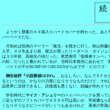
続
ようやく懸案のＡ４箱入りハードカバーが終わった。あと半
バーペースだな。
月初めは恒例のマーラー「復活」を聴きに行く。秋山和慶の
入手。４０年あまり前、親父が買ったリーダース・ダイジェ
は３０年前、高校生の頃だった。尾埜善司『指揮者ケンペ』
の松」だったと書かれているが、当時日本発売にあわせて「
バイトの子がBUMP OF CHICKENがらみでザ・ピロ
桐生祐狩『小説探偵GEDO』
。おもしろい。なんでＳＦか
るというのは、かなりの力業になりそうなものだけど、それ
品世界に没頭できるし、読後感も悪くない。続編が作れそう
学生時代に
マイク・アシュリー
のペイパーバックを買って
ジ足らずのソフトカバーで４５００円は高いが、学術書なら
くなりそうなエピソードがいくつもあるけれど、著者の常識