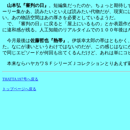
山本弘『審判の日』
。短編集だったのか。ちょっと期待し
ーリー集かあ、読みたいといえば読みたい代物だが、現実に
い。あの物語空間はあの厚さを必要としているようだ。
で、『審判の日』に戻ると「屋上にいるもの」とか表題作が
に違和感が残る。人工知能のリアルタイムでの１００年後はA
今月最後は
佐藤哲也『熱帯』
。伊坂幸太郎の帯はともかく
た。なにが凄いというわけではないのだが、この感じはなに
で同じエピソードが何回も出てくるんだけど、あれは単にコ
本来ならハヤカワＳＦシリーズＪコレクションとりあえず最
THATTA 197号へ戻る
トップページへ戻る