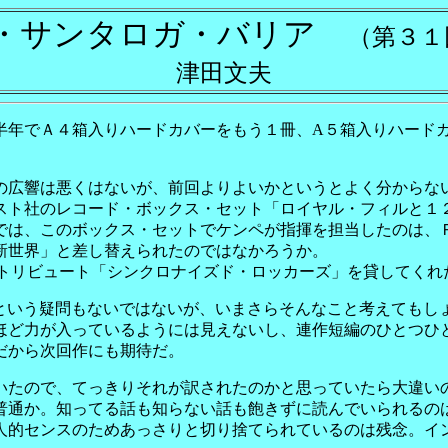
・サンタロガ・バリア
（第３１
津田文夫
年でＡ４箱入りハードカバーをもう１冊、A５箱入りハード
広響は悪くはないが、前回よりよいかというとよく分からな
スト社のレコード・ボックス・セット「ロイヤル・フィルと１
では、このボックス・セットでケンペが指揮を担当したのは、
新世界」と差し替えられたのではなかろうか。
ウズ・トリビュート「シンクロナイズド・ロッカーズ」を貸してく
という疑問もないではないが、いまさらそんなこと考えてもし
ほど力が入っているようには見えないし、連作短編のひとつひ
だから次回作にも期待だ。
いたので、てっきりそれが訳されたのかと思っていたら大違い
普通か。知ってる話も知らない話も飽きずに読んでいられるの
人的センスのためあっさりと切り捨てられているのは残念。イ