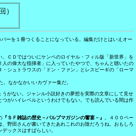
回）
カバーを１冊つくることになっている。編集だけとはいえオー
い。ＣＤではついにケンペのロイヤル・フィル版「新世界」を
２人の偉大な指揮者」に入っていたやつで、ちゃんと聴いたの
Ｒ・シュトラウスの「ドン・ファン」とレスピーギの「ローマ
れた。なかなかいいカヴァー集だ。
ょうがない。ジャンル小説好きの夢想を実際の文章にして見せ
とつがハイレベルというわけでもない。でも読んでいる間は作
の
『ＳＦ雑誌の歴史－パルプマガジンの饗宴－』
。４００ペー
は、野田さんが書いてきたあれこれのお陰だろうね。おもしろ
ンデックスはすばらしい。