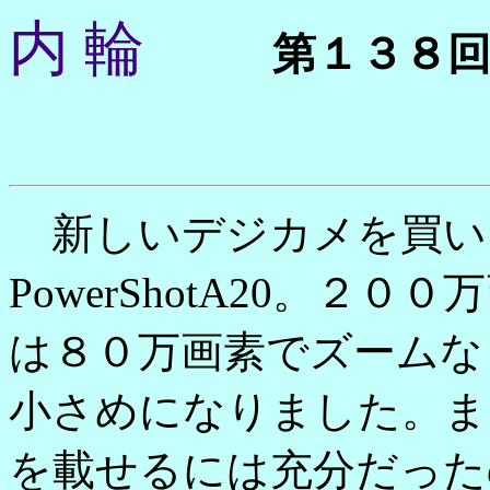
内 輪
第１３８
新しいデジカメを買いま
PowerShotA20。
は８０万画素でズームな
小さめになりました。ま
を載せるには充分だった