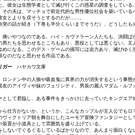
。彼女は生態学者として滅び行くこの惑星の調査をしている
、その夫は、マッチョで前近代的な男性優位社会を築いている
彼女とよりを戻そうとするのだが……。
突の話が続き（下巻も半分くらいまでそうだ）、どうしたも
痛いやつなのである。ハイ・カヴァラーン人たちも、決闘ば
の男たちを思わせるところもあり、悪役としては悪くない。主
はめになる。このデス・ゲームの描写には迫力あり、滅びゆく
領なのだなと思わせる作品である。
リガー
ハヤカワ文庫
ロンドン中の人狼や吸血鬼に異界の力が消失するという事態
親友のアイヴィや妹のフェリシティ、男装の麗人マダム・ルフ
として君臨し、ある事件をきっかけに去っていたキングエア
ら仕方がないか、というか、こんなカップルが主人公でもロ
のヴィクトリア朝を舞台にしたユーモア冒険ファンタジーとし
や装置が小道具として雰囲気を盛り上げている。
しないでぐるぐるしているばかりなので、あんまり面白くな