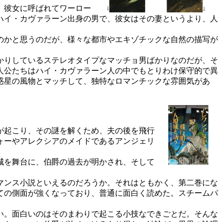
。彼女に呼ばれてワーロー
ハイ・カヴァラーン出身の男で、彼女はその妻というより、人
のかと思うのだが、様々な都市やエキゾチックな自然の描写が
かりしているステレオタイプなマッチョ男ばかりなのだが、そ
人公たちはハイ・カヴァラーン人の中でもとりわけ保守的で異
惑星の風物とマッチして、独特なロマンチックな雰囲気があ
が起こり、その謎を解くため、夫の後を飛行
ォーやアレクシアのメイドであるアンジェリ
城を舞台に、伯爵の過去が明かされ、そして
マンス小説といえるのだろうか。それはともかく、第二巻にな
ての側面が強くなっており、普通に面白く読めた。スチームパ
い。面白いのはそのまわりで起こる小技なできごとだ。そんな