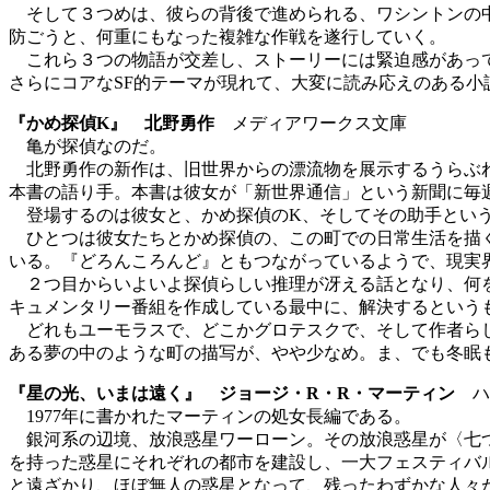
そして３つめは、彼らの背後で進められる、ワシントンの中
防ごうと、何重にもなった複雑な作戦を遂行していく。
これら３つの物語が交差し、ストーリーには緊迫感があって
さらにコアなSF的テーマが現れて、大変に読み応えのある小
『かめ探偵K』 北野勇作
メディアワークス文庫
亀が探偵なのだ。
北野勇作の新作は、旧世界からの漂流物を展示するうらぶれ
本書の語り手。本書は彼女が「新世界通信」という新聞に毎
登場するのは彼女と、かめ探偵のK、そしてその助手という
ひとつは彼女たちとかめ探偵の、この町での日常生活を描く
いる。『どろんころんど』ともつながっているようで、現実
２つ目からいよいよ探偵らしい推理が冴える話となり、何を
キュメンタリー番組を作成している最中に、解決するという
どれもユーモラスで、どこかグロテスクで、そして作者らし
ある夢の中のような町の描写が、やや少なめ。ま、でも冬眠
『星の光、いまは遠く』 ジョージ・R・R・マーティン
ハ
1977年に書かれたマーティンの処女長編である。
銀河系の辺境、放浪惑星ワーローン。その放浪惑星が〈七つ
を持った惑星にそれぞれの都市を建設し、一大フェスティバ
と遠ざかり、ほぼ無人の惑星となって、残ったわずかな人々