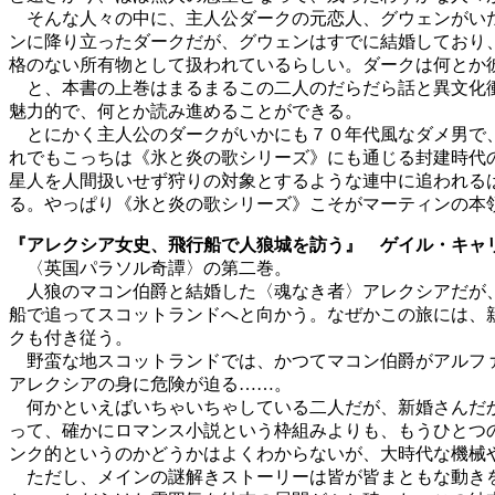
そんな人々の中に、主人公ダークの元恋人、グウェンがいた
ンに降り立ったダークだが、グウェンはすでに結婚しており
格のない所有物として扱われているらしい。ダークは何とか
と、本書の上巻はまるまるこの二人のだらだら話と異文化衝
魅力的で、何とか読み進めることができる。
とにかく主人公のダークがいかにも７０年代風なダメ男で、
れでもこっちは《氷と炎の歌シリーズ》にも通じる封建時代
星人を人間扱いせず狩りの対象とするような連中に追われる
る。やっぱり《氷と炎の歌シリーズ》こそがマーティンの本
『アレクシア女史、飛行船で人狼城を訪う』 ゲイル・キャ
〈英国パラソル奇譚〉の第二巻。
人狼のマコン伯爵と結婚した〈魂なき者〉アレクシアだが、
船で追ってスコットランドへと向かう。なぜかこの旅には、
クも付き従う。
野蛮な地スコットランドでは、かつてマコン伯爵がアルファ
アレクシアの身に危険が迫る……。
何かといえばいちゃいちゃしている二人だが、新婚さんだか
って、確かにロマンス小説という枠組みよりも、もうひとつ
ンク的というのかどうかはよくわからないが、大時代な機械
ただし、メインの謎解きストーリーは皆が皆まともな動きを