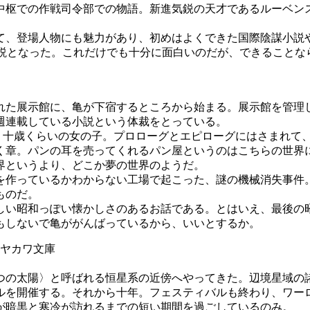
枢での作戦司令部での物語。新進気鋭の天才であるルーベン
、登場人物にも魅力があり、初めはよくできた国際陰謀小説
説となった。これだけでも十分に面白いのだが、できることなら
た展示館に、亀が下宿するところから始まる。展示館を管理
週連載している小説という体裁をとっている。
十歳くらいの女の子。プロローグとエピローグにはさまれて
章。パンの耳を売ってくれるパン屋というのはこちらの世界
界というより、どこか夢の世界のようだ。
作っているかわからない工場で起こった、謎の機械消失事件。
ものだ。
い昭和っぽい懐かしさのあるお話である。とはいえ、最後の
もしないで亀ががんばっているから、いいとするか。
ヤカワ文庫
の太陽〉と呼ばれる恒星系の近傍へやってきた。辺境星域の
ルを開催する。それから十年。フェスティバルも終わり、ワー
が暗黒と寒冷が訪れるまでの短い期間を過ごしているのみ。