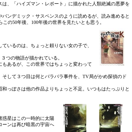
スは、「ハイズマン・レポート」に描かれた人類絶滅の悪夢を
やパンデミック・サスペンスのように読めるが、読み進めると
この50年後、100年後の世界を見たいとも思う。
しているのは、ちょっと頼りない女の子で、
、３つの物語が描かれている。
にもあるが、この世界ではちょっと変わって
そして３つ目は何とバラバラ事件を、TV局がかめ探偵のド
昭和っぽさは他の作品よりちょっと不足。いつもはたっぷりと
諸惑星はこの一時的に太陽
ローンは再び暗黒の宇宙へ