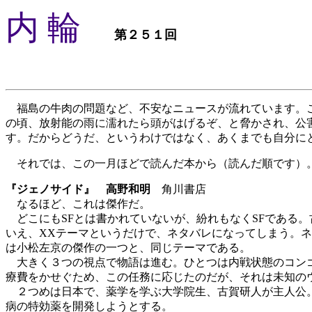
内 輪
第２５１回
福島の牛肉の問題など、不安なニュースが流れています。こ
の頃、放射能の雨に濡れたら頭がはげるぞ、と脅かされ、公
す。だからどうだ、というわけではなく、あくまでも自分に
それでは、この一月ほどで読んだ本から（読んだ順です）
『ジェノサイド』 高野和明
角川書店
なるほど、これは傑作だ。
どこにもSFとは書かれていないが、紛れもなくSFである
いえ、XXテーマというだけで、ネタバレになってしまう。
は小松左京の傑作の一つと、同じテーマである。
大きく３つの視点で物語は進む。ひとつは内戦状態のコンゴ
療費をかせぐため、この任務に応じたのだが、それは未知の
２つめは日本で、薬学を学ぶ大学院生、古賀研人が主人公。
病の特効薬を開発しようとする。