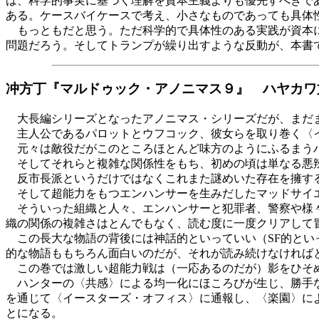
は、科学的事実に基づく理解を資本主義よりも優先すべきで
ある。ケースバイケースで考え、小さなものであっても具体
もっともだと思う。ただ科学的で具体性のある実践が資本に
問題だろう。そしてトランプが繰り出すような反動が、本書
冲方丁『マルドゥック・アノニマス９』 ハヤカワ
大長編シリーズとなったアノニマス・シリーズだが、まだ
主人公であるパロットとウフコック、彼女らを取り巻く〈イ
元々は敵役だがこのところほとんど味方のようにふるまうハ
そしてそれらと複雑な関係性をもち、初めの頃は単なる悪辣
反市長派というだけではなくこれまた謎めいた存在を擁す
そして超能力をもつエンハンサーを生みだしたマッドサイ
そういった組織と人々、エンハンサーと犯罪者、警察や様々
織の関係の複雑さはとんでもなく、読む度に一度クリアして
この長大な物語の背後には神話的といっていい（SF的とい
的な物語ももちろん面白いのだが、それが読み続けなければ
この巻では激しい超能力戦は（一応あるのだが）影をひそ
ハンターの〈共感〉による均一化にほころびが生じ、勝手な
を通じて〈イースターズ・オフィス〉に通報し、〈楽園〉に
とになる。