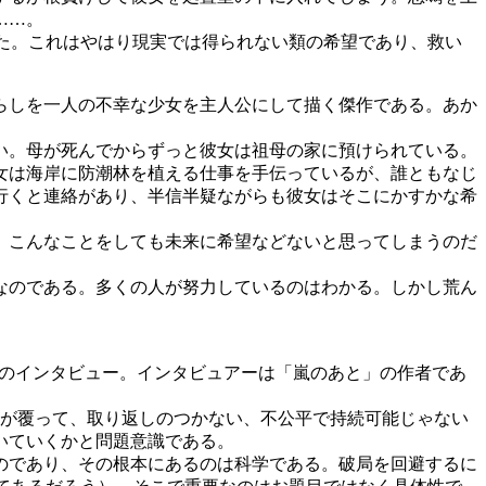
……。
た。これはやはり現実では得られない類の希望であり、救い
らしを一人の不幸な少女を主人公にして描く傑作である。あか
い。母が死んでからずっと彼女は祖母の家に預けられている。
女は海岸に防潮林を植える仕事を手伝っているが、誰ともなじ
行くと連絡があり、半信半疑ながらも彼女はそこにかすかな希
。こんなことをしても未来に希望などないと思ってしまうのだ
なのである。多くの人が努力しているのはわかる。しかし荒ん
のインタビュー。インタビュアーは「嵐のあと」の作者であ
が覆って、取り返しのつかない、不公平で持続可能じゃない
いていくかと問題意識である。
のであり、その根本にあるのは科学である。破局を回避するに