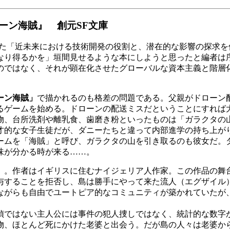
ーン海賊』 創元SF文庫
された「近未来における技術開発の役割と、潜在的な影響の探求
なり得るかを」垣間見せるような本にしようと思ったと編者は
のではなく、それが顕在化させたグローバルな資本主義と階層
ーン海賊」
で描かれるのも格差の問題である。父親がドローン
るゲームを始める。ドローンの配送ミスだということにすれば
物、台所洗剤や離乳食、歯磨き粉といったものは「ガラクタの
的な女子生徒だが、ダニーたちと違って内部進学の持ち上が
ームを「海賊」と呼び、ガラクタの山を引き取るのも彼女だ。
味が分かる時が来る……。
」
。作者はイギリスに住むナイジェリア人作家。この作品の舞
与することを拒否し、島は勝手にやって来た流人（エグザイル
ながらも自由でユートピア的なコミュニティが築かれていたが
ではない主人公には事件の犯人捜しではなく、統計的な数字
物、ほとんど死にかけた老婆と出会う。だが島の人々は老婆か