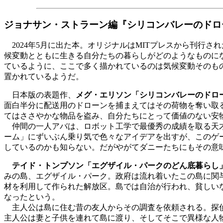
ジョナサン・ストラーン編『シリコンバレーのドロ
2024年5月に出た本。オリジナルはMITプレスから刊行
候変動とともに生きる自分たちの暮らしがどのようなものに
ているように、ここで多く描かれているのは気候変動そのも
置かれているようだ。
日本版の表題作、
メグ・エリソン「シリコンバレーのドロ
面白半分に配送用のドローンを捕まえてはその荷物を奪い取
てはささやかな物品を盗み、自分たちにとって価値のない安
仲間の一人アバは、ロボット工学で最優秀の成績を取る天才
ーム」にずいぶん乗り気で色々なアイデアを出すが、このゲ
しているのかも知らない。だがやがてダニーたちにもその意
テイド・トンプソン「エグザイル・パークのどん底暮らし
みの島、エグザイル・パーク。政府は流れ着いたこの島に関
材を利用して作られた解放区。島では自治が行われ、貧しい
なったという。
主人公は島に住む昔の友人からその調査を依頼される。探偵
主人公は妻と子供を連れて島に渡り、そしてそこで異様な人