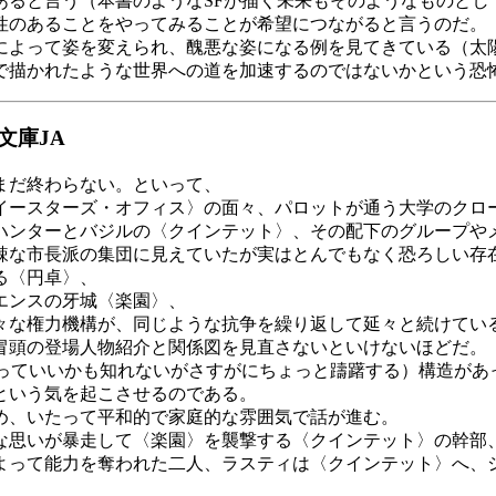
あると言う（本書のようなSFが描く未来もそのようなものとし
性のあることをやってみることが希望につながると言うのだ。
よって姿を変えられ、醜悪な姿になる例を見てきている（太
で描かれたような世界への道を加速するのではないかという恐
文庫JA
まだ終わらない。といって、
ースターズ・オフィス〉の面々、パロットが通う大学のクロ
ンターとバジルの〈クインテット〉、その配下のグループや
な市長派の集団に見えていたが実はとんでもなく恐ろしい存
る〈円卓〉、
エンスの牙城〈楽園〉、
な権力機構が、同じような抗争を繰り返して延々と続けてい
冒頭の登場人物紹介と関係図を見直さないといけないほどだ。
っていいかも知れないがさすがにちょっと躊躇する）構造があ
という気を起こさせるのである。
め、いたって平和的で家庭的な雰囲気で話が進む。
思いが暴走して〈楽園〉を襲撃する〈クインテット〉の幹部
よって能力を奪われた二人、ラスティは〈クインテット〉へ、