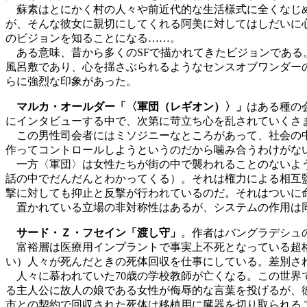
蘇素はとにかく村の人々や前近代的な生活様式に全くなじめ
が、そんな彼女に親切にしてくれる阿美に対してはしだいに
のビジョンを知ることになる……。
ある意味、昔から多くのSFで描かれてきたビジョンである
風呂敷であり、心を揺さぶられるようなセンスオブワンダー
らに強烈な印象があった。
マルカ・オールダー「〈軍団（レギオン）〉」
はある種の
にインタビューする中で、次第に苛立ち心を乱されていくさ
この男性司会者にはミソジニーなところがあって、社会の中
作ってコントロールしようというのだから噛み合うわけがな
一方〈軍団〉は女性たちが街の中で襲われることのないよう
話の中でだんだんとわかってくる）。それは権力による相互
撃に対しても抑止と反撃が行われているのだ。それはついに
置かれている立場の非対称性はあるが、システムの作用は同
サード・Ｚ・フセイン「渡し守」
。作者はバングラデシュ
富裕層は医療用インプラントで事実上不死となっている超格
い）人々が死んだときの死体回収を仕事にしている。差別さ
人々に慕われていた70歳の学校教師が亡くなる。この世界
る主人公に故人の娘である女性が侮辱的な言葉を投げるが、
市との契約で回収された死体は移植用に臓器を切り取られる