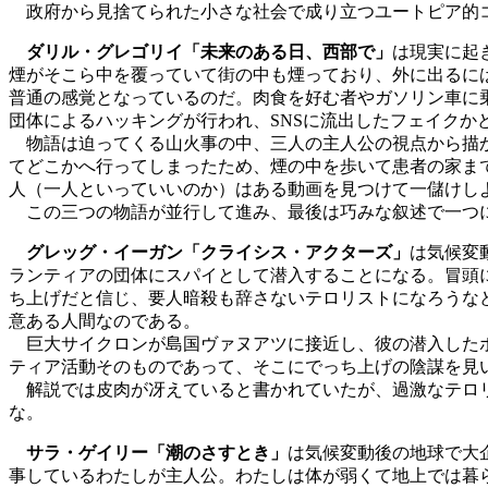
政府から見捨てられた小さな社会で成り立つユートピア的コ
ダリル・グレゴリイ「未来のある日、西部で」
は現実に起
煙がそこら中を覆っていて街の中も煙っており、外に出るに
普通の感覚となっているのだ。肉食を好む者やガソリン車に
団体によるハッキングが行われ、SNSに流出したフェイクか
物語は迫ってくる山火事の中、三人の主人公の視点から描か
てどこかへ行ってしまったため、煙の中を歩いて患者の家ま
人（一人といっていいのか）はある動画を見つけて一儲けし
この三つの物語が並行して進み、最後は巧みな叙述で一つに
グレッグ・イーガン「クライシス・アクターズ」
は気候変
ランティアの団体にスパイとして潜入することになる。冒頭
ち上げだと信じ、要人暗殺も辞さないテロリストになろうな
意ある人間なのである。
巨大サイクロンが島国ヴァヌアツに接近し、彼の潜入したボ
ティア活動そのものであって、そこにでっち上げの陰謀を見
解説では皮肉が冴えていると書かれていたが、過激なテロリ
な。
サラ・ゲイリー「潮のさすとき」
は気候変動後の地球で大
事しているわたしが主人公。わたしは体が弱くて地上では暮