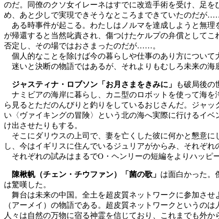
のだ。同僚のクソ女イレーネはすでに改造手術を受け、足を
め、あと少しで実現できそうなところまできていたのだが…
ある時事件が起こる。わたしはノルマを達成しようと無理を
が帰還すると当然叱責され、傷つけたケルプの弁償としてこ
否定し、その場ではおさまったのだが……。
個人的なことを除けば今の暮らしや仕事のあり方について大
迷いと決断の物語ではあるが、それよりもむしろ未来の海底
ジャスティナ・ロブソン「お月さまをきみに」
も破局後の
ナミビアの海岸に暮らし、カニ型のロボットを使って海を浄
ら見るとただのんびりと釣りをしているおじさんだ。ジャッ
い〈ヴァイキングの冒険〉という北の海へ実際に行けるイベ
け出させたりもする。
そこにダリウスの上司で、妻を亡くした彼に何かと懇意にし
し、今はイギリスに住んでいるジュリアがからみ、それぞれ
それぞれの試みはまるでO・ヘンリーの短編をよりハッピー
陳楸帆（チェン・チウファン）「菌の歌」
は面白かった。
は驚嘆した。
舞台は未来の中国。全土を超皮質ネットワークに参加させよ
（アーメイ）の物語である。超皮質ネットワークというのは
人々は自然の万物に宿る神霊を信じており、これまでも外か