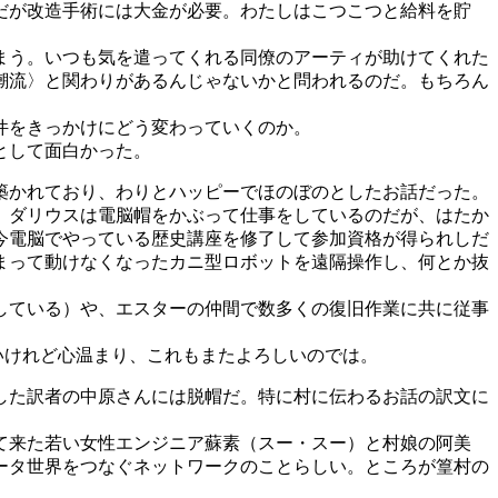
だが改造手術には大金が必要。わたしはこつこつと給料を貯
まう。いつも気を遣ってくれる同僚のアーティが助けてくれた
潮流〉と関わりがあるんじゃないかと問われるのだ。もちろん
件をきっかけにどう変わっていくのか。
として面白かった。
築かれており、わりとハッピーでほのぼのとしたお話だった。
。ダリウスは電脳帽をかぶって仕事をしているのだが、はたか
今電脳でやっている歴史講座を修了して参加資格が得られしだ
まって動けなくなったカニ型ロボットを遠隔操作し、何とか抜
している）や、エスターの仲間で数多くの復旧作業に共に従事
いけれど心温まり、これもまたよろしいのでは。
した訳者の中原さんには脱帽だ。特に村に伝わるお話の訳文に
て来た若い女性エンジニア蘇素（スー・スー）と村娘の阿美
ータ世界をつなぐネットワークのことらしい。ところが篁村の