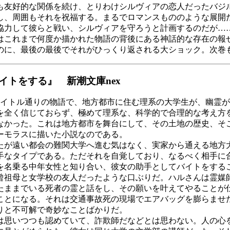
友好的な関係を続け、とりわけシルヴィアの恋人だったバジ
し、周囲もそれを祝福する。まるでロマンスもののような展開
協力して彼らと戦い、シルヴィアを守ろうと計画するのだが…
これまで何度か描かれた物語の背後にある神話的な存在の報
のに、最後の最後でそれがひっくり返される大ショック。次巻
トをする』 新潮文庫nex
タイトル通りの物語で、地方都市に住む理系の大学生が、幽霊
を全く信じておらず、極めて理系な、科学的で合理的な考え方
なかった。これは地方都市を舞台にして、その土地の歴史、そ
ーモラスに描いた小説なのである。
が遠い都会の難関大学へ進む気はなく、実家から通える地方
手なタイプである。ただそれを自覚しており、なるべく相手に
を名乗る中年女性と知り合い、彼女の助手としてバイトをする
曾祖母と女学校の友人だったような口ぶりだ。ハルさんは霊媒
たままでいる死者の霊と話をし、その願いを叶えてやることが
ことになる。それは交通事故死の現場でエアバッグを膨らませ
りと不可解で奇妙なことばかりだ。
思いつつも認めていて、詐欺師だなどとは思わない。人の心