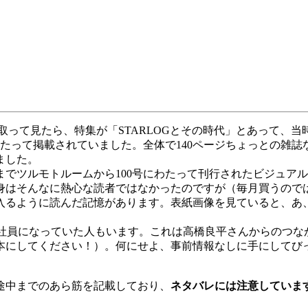
取って見たら、特集が「STARLOGとその時代」とあって、
もわたって掲載されていました。全体で140ページちょっとの雑
ました。
月号までツルモトルームから100号にわたって刊行されたビジュア
身はそんなに熱心な読者ではなかったのですが（毎月買うので
入るように読んだ記憶があります。表紙画像を見ていると、あ
社員になっていた人もいます。これは高橋良平さんからのつな
本にしてください！）。何にせよ、事前情報なしに手にしてび
。
途中までのあら筋を記載しており、
ネタバレには注意していま