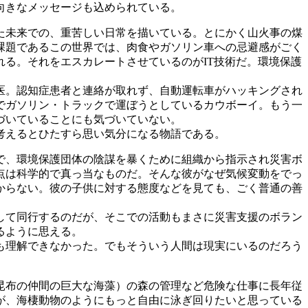
向きなメッセージも込められている。
た未来での、重苦しい日常を描いている。とにかく山火事の煤
課題であるこの世界では、肉食やガソリン車への忌避感がごく
る。それをエスカレートさせているのがIT技術だ。環境保護
医。認知症患者と連絡が取れず、自動運転車がハッキングされ
でガソリン・トラックで運ぼうとしているカウボーイ。もう一
づいていることにも気づいていない。
考えるとひたすら思い気分になる物語である。
で、環境保護団体の陰謀を暴くために組織から指示され災害ボ
点は科学的で真っ当なものだ。そんな彼がなぜ気候変動をでっ
からない。彼の子供に対する態度などを見ても、ごく普通の善
して同行するのだが、そこでの活動もまさに災害支援のボラン
るように思える。
も理解できなかった。でもそういう人間は現実にいるのだろう
昆布の仲間の巨大な海藻）の森の管理など危険な仕事に長年従
が、海棲動物のようにもっと自由に泳ぎ回りたいと思っている