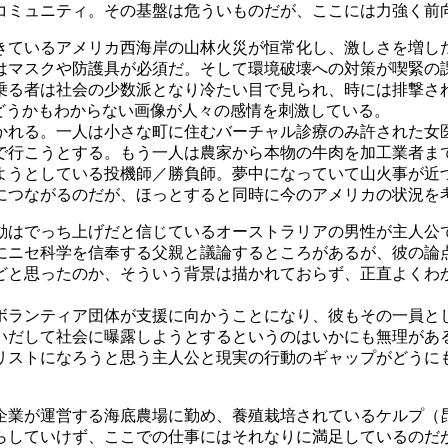
ミュニティ。その基盤は危ういものだが、ここには力強く前
きているアメリカ西海岸の山林火災が恒常化し、激しさを増し
はマスクや防護具が必須だ。そして環境破壊への対策が喫緊の
乗る者は社会の少数派となり冷たい目で見られ、時には排撃され
どうかもわからない画像が人々の感情を刺激している。
れる。一人は小さな町に住むバーチャル診療のみ許された女
で行こうとする。もう一人は農家から本物の牛肉を加工業者ま
ようとしている投機師／勝負師。夢中になっていて山火事が近
つながるのだが、ほっとすると同時に今のアメリカの状況を
動はでっち上げだと信じているオーストラリアの男性が主人公
にニセ科学を信奉する父親と議論するところがあるが、彼の論
どと思ったのか、そういう背景は描かれておらず、正直よくわ
ランティア団体が支援に向かうことになり、彼もその一員と
いだして社会に曝露しようとするというのはいかにも無理があ
ストになろうと思う主人公と現実の行動のギャップがどうに
企業が運営する海底農場に勤め、養殖栽培されているケルプ（
らしていけず、ここでの仕事にはそれなりに満足しているのだ