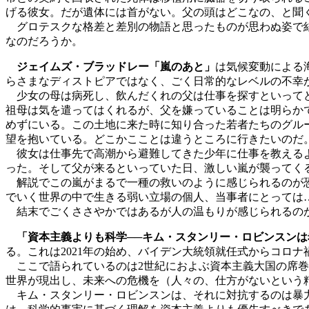
げる彼女。だが遺体には首がない。父の頭はどこなの、と聞
グロテスクな格差と差別の物語と思ったものが思わぬ姿で結
なのだろうか。
ジェイムズ・ブラッドレー「嵐のあと」
は気候変動による
らさまなディストピアではなく、ごく日常的なレベルの不幸
少女の母は病死し、飲んだくれの父は仕事を探すといってど
祖母は気を遣ってはくれるが、父を嫌っていることは明らか
めずにいる。この土地に来た時に知り合った若者たちのグル
望を抱いている。どこかこことは違うところに行きたいのだ
彼女は仕事先で高潮から避難してきた少年に仕事を教えるよ
った。そして父が来るといっていた日、激しい嵐が襲ってく
解説でこの嵐がまるで一種の救いのように感じられるのが恐
でいく世界の中で生きる弱い立場の個人、当事者にとっては
結末でごくささやかではあるが人の温もりが感じられるの
「資本主義よりも科学──キム・スタンリー・ロビンスン
る。これは2021年の始め、バイデン大統領就任式からコロ
ここで語られているのは2世紀におよぶ資本主義大国の席巻
世界が現出し、未来への危機を（人々の、仕方がないという
キム・スタンリー・ロビンスンは、それに対抗するのは暴力