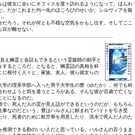
ルは彼女に会いにオフィスを度々訪れるようになって、ほんわ
だ。だがこれまた均一化のほころびのせいか、シルヴィアを殺
…。
せだろう。それが何とも不穏な空気をかもし出す。そしてここ
も目が離せない。
が見え幽霊と会話もできるという霊媒師の助手と
をするところだ。となると、幽霊話の真相を科
こに根付く人々と、家族、友人、彼ら彼女らの
大学の理系学部へ入った男子大学生の豊（ゆたか）。何でも科
合わせようと気を遣うところがある。そんな彼が百歳で亡くな
ことになるのだ。
師で、死んだ人の霊が見え話ができるというのだが、もちろん
仕事なのだという。豊はハルさんに頼まれてバイトを引き受
たり、死者のために航空券を用意したり、洪水で死んだ人のた
を推測できる勘のいい人だと思っている。ハルさんの言うまま