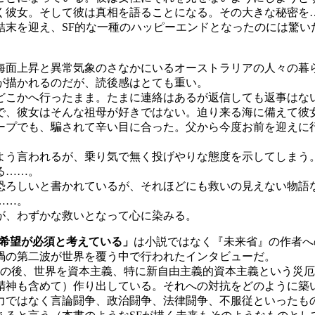
く彼女。そして彼は真相を語ることになる。その大きな秘密を
末を迎え、SF的な一種のハッピーエンドとなったのには驚い
海面上昇と異常気象のさなかにいるオーストラリアの人々の暮
が描かれるのだが、読後感はとても重い。
こかへ行ったまま。たまに連絡はあるが返信しても返事はな
で、彼女はそんな祖母が好きではない。迫り来る海に備えて彼
ープでも、騙されて辛い目に合った。父から今度お前を迎えに
。
う言われるが、乗り気で無く投げやりな態度を示してしまう
る……。
ろしいと書かれているが、それほどにも救いの見えない物語
……。
が、わずかな救いとなって心に染みる。
は希望が必須と考えている」
は小説ではなく『未来省』の作者へ
ナ禍の第二波が世界を覆う中で行われたインタビューだ。
の後、世界を資本主義、特に新自由主義的資本主義という災厄
精神も含めて）作り出している。それへの対抗をどのように築
ではなく言論闘争、政治闘争、法律闘争、不服従といったも