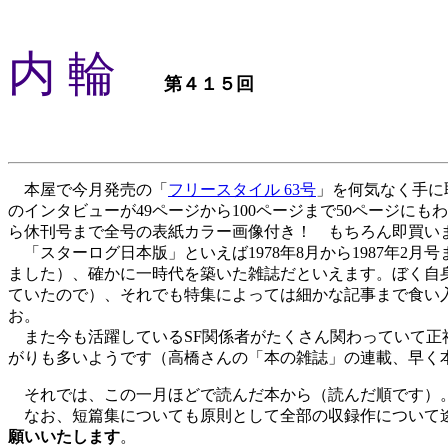
内 輪
第４１５回
本屋で今月発売の「
フリースタイル 63号
」を何気なく手に
のインタビューが49ページから100ページまで50ページに
ら休刊号まで全号の表紙カラー画像付き！ もちろん即買い
「スターログ日本版」といえば1978年8月から1987年2
ました）、確かに一時代を築いた雑誌だといえます。ぼく自
ていたので）、それでも特集によっては細かな記事まで食い
お。
また今も活躍しているSF関係者がたくさん関わっていて正
がりも多いようです（高橋さんの「本の雑誌」の連載、早く
それでは、この一月ほどで読んだ本から（読んだ順です）
なお、短篇集についても原則として全部の収録作について
願いいたします
。