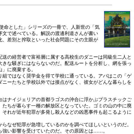
を使命とした」シリーズの一冊で、人新世の「気
序文で述べている。解説の渡邊利道さんが書い
化、差別と搾取といった社会問題にその主眼が
配送の経営者で富裕層に属する高校生のダニーは同級生二人と
大きな騒ぎにはならないのだ。配送ルートを分析し、網を張っ
山」に廃棄する。
り組ではなく奨学金を得て学校に通っている。アバはこの「ゲ
ダニーたちと学校以外では接点がなく、彼女がどんな暮らしを
台はナイジェリアの首都ラゴスの沖合に浮かぶプラスチックご
）たちが暮らす一種の解放区となっていた。ゴミの山の中に廃
、それが近年犯罪が多発し殺人などの凶悪事件も起こるように
からなぜ犯罪が急増しているのかを調べてほしいというのだ。
ら強い影響を受けていたのだ。その原因とは……。