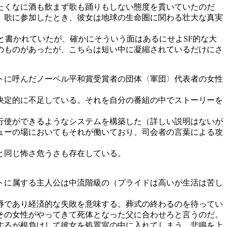
たくなに酒も飲まず歌も踊りもしない態度を貫いていたのだ
、歌に参加したとき、彼女は地球の生命圏に関わる壮大な真実
書かれていたが、確かにそういう面はあるにせよSF的な大
のものがあったが、こちらは短い中に凝縮されているだけにさ
トに呼んだノーベル平和賞受賞者の団体〈軍団〉代表者の女性
決定的に不足している。それを自分の番組の中でストーリーを
行使ができるようなシステムを構築した（詳しい説明はないが
ューの場においてもそれが働いており、司会者の言葉による攻
と同じ怖さ危うさも存在している。
トに属する主人公は中流階級の（プライドは高いが生活は苦し
辱であり経済的な失敗を意味する。葬式の終わるのを待ってい
その女性がやってきて死体となった父に合わせろと言うのだ。
するが根負けして彼女を処置室の中に入れてしまう。悲鳴を上