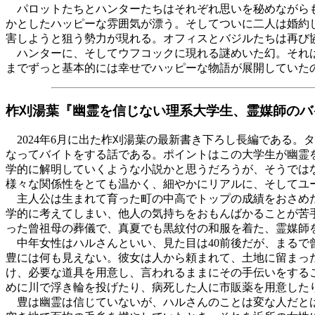
パロットたちとハンターたちはそれぞれ思いを秘めながらも
かとしたハッピーな雰囲気が漂う。そしてついに二人は婚約
害しようと狙う勢力が現れる。オフィスとバジルたちは再び
ハンターに、そしてウフコックに現れる謎めいた幻。それは
までずっと基本的には幸せでハッピーな物語が展開していた
柞刈湯葉『幽霊を信じない理系大学生、霊媒師のバイ
2024年6月に出た柞刈湯葉の最新書き下ろし長編である。
なってバイトをする話である。ポイントはこの大学生が幽霊
学的に解明していくような小説かと思うだろうが、そうでは
様々な関係性をとても温かく、細やかにリアルに、そしてユ
主人公は生まれて育った町の中高でトップの成績をおさめた
学的に考えてしまい、他人の気持ちをおもんばかることが苦
った曾祖母の葬儀で、真夏でも黒紋付の和服を着た、霊媒師
中年女性はハルさんといい、見た目は40前後だが、まるで
豊には何も見えない。彼女は人から頼まれて、土地に留まっ
け、必要な道具を用意し、言われるままにその手伝いをする
めに川で浮き輪を投げたり、病死した人に市販薬を用意した
豊は幽霊は信じていないが、ハルさんのことは変な人だとは