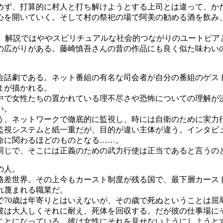
ず、打算的に村人と打ち解けようとする上司とは違って、か
心を開いていく。そして村の祭祀の場で阿美の勧める酒を飲み
。解説ではややスピリチュアルな社会的つながりのユートピアと
の広がりがある。藤崎慎吾さんの昔の作品にも良く似た味わい
会話劇である。ネット番組の有名な司会者が自分の番組のゲス
まが描かれる。
で女性たちの置かれている理不尽さや恐怖についての理解が
い。
、ネットワークで徹底的に監視し、時には自衛のために実力
監視システムと紙一重だが、目的が違い主体が違う。インタビ
命に関わるほどのものとなる……。
じで、そこには正義のための武力行使は正当であると言うの
の人。
差世界。その上今もカースト制度が残る国で、最下層カース
れ蔑まれる職業だ。
で70歳は年寄りとはいえないが、その歳で死ぬということは屈
彼は大人しくそれに耐え、死体を回収する。だが彼の仕事場に
ことになっている。彼は女性にそれを見せないようにしようと