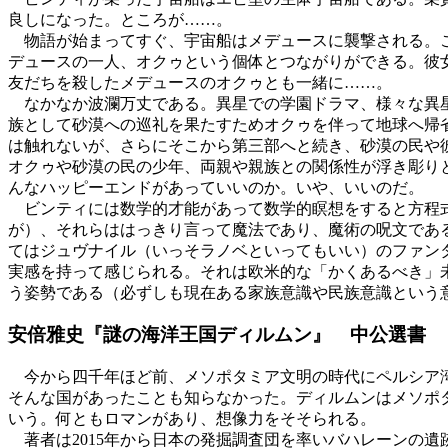
良しになった。ところが……。
物語が始まってすぐ、宇宙船はメデュースに襲撃される。こ
デュースの一人、オクゥという個体とつながりができる。彼
友だちを殺したメデュースのオクゥとも一緒に……。
なかなか波瀾万丈である。異星での学園ドラマ、様々な異星
族として砂漠への巡礼を果たすためオクゥを伴って地球へ帰
は触れないが、さらにそこから第三部へと続き、砂漠の民や
オクゥや砂漠の民の少年、両親や親族との関係性が浮き彫り
んなハッピーエンドがあっていいのか。いや、いいのだ。
ビンティには数学的才能があって数学的瞑想をすると方程式
が）、それらははっきり言って魔法であり、魔術の呪文であ
てはジュヴナイル（いっそラノベといってもいい）のファン
実感を持って感じられる。それは欧米的な「かくあるべき」
う姿勢である（必ずしも現在ある家族意識や民族意識という
安倍雅史『謎の海洋王国ディルムン』 中公選書
今から四千年ほど前、メソポタミア文明の時代にペルシア湾
そんな国があったことも知らなかった。ディルムンはメソポ
いう。何ともロマンがあり、想像力をそそられる。
著者は2015年から日本の発掘調査団を率いバハレーンの遺