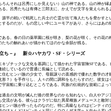
ちろんそれは呂秀にしか見えない）山の神である。山の神が縁
ある。呂秀たちは有傳と三郎太に、かえでが文字を覚えられる
。源平の戦いで戦死した兵士の亡霊が出て海人たちを脅かすと
とするのだが。もの悲しい中にユーモアがあり、さらにはあの
である。春の日の薬草園に桜が咲き、梨の花が咲く。その花の
のたちの触れあいが描かれてほのかな余韻が残る。
立ち－』 新☆ハヤカワ・SF・シリーズ
キゾチックな文化を基調にして描かれた宇宙冒険SFである。
連続しているので普通に長編として読める。
に住むヒンバ族の少女で、母親譲りの直感的で優れた数学の才
化形？）を手作りし、人々の間に調和をもたらすのだ。彼女は
で宇宙船に乗り込むところである。民族の伝統的な規範によっ
過去の文明が滅んだ後の世界なのかも知れない。白人やアジ
も交流がある。彼らはクラゲに似た異星種族メデュースと敵対
はヒンバ族が作ったものなのだ。特に高級なものはビンティの
のほとんどはビンティと同じくウウムザ大学へと向かう若い