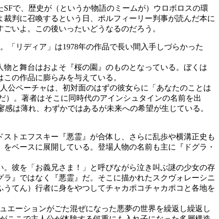
SFで、歴史が（というか物語のミームが）ウロボロスの環
よ裁判に召喚するという日、ポルフィーリー判事が読んだ本に
すごいよ。この後いったいどうなるのだろう。
。「リディア」は1978年の作品で長い間入手しづらかった
人物と舞台はおよそ『桜の園』のものとなっている。ぼくは
はこの作品に膨らみを与えている。
主人公ペーチャは、初対面のはずの彼女らに「あなたのことは
アだ）。著者はそこに同時代のアインシュタインの名前を出
寥感は薄れ、わずかではあるが未来への希望が生じている。
ドストエフスキー『悪霊』が合体し、さらに乱歩や横溝正史も
』をベースに展開している。登場人物の名前も主に『ドグラ・
い。彼を「お義兄さま！」と呼びながら泣き叫ぶ謎の少女の存
グラ』ではなく『悪霊』だ。そこに描かれたスクヴォレーシニ
ふうてん）行者に身をやつしてチャカポコチャカポコと各地を
ュエーションがごた混ぜになった悪夢の世界を繰返し繰返し
だがここで主人公が体験する何重にも入れ子になった多層構造