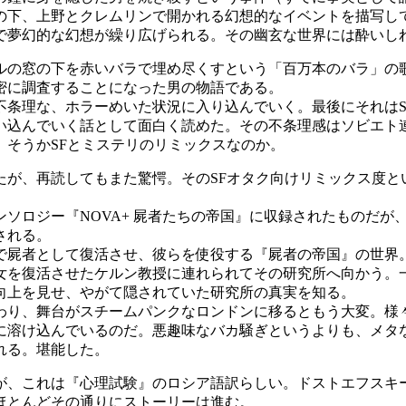
下、上野とクレムリンで開かれる幻想的なイベントを描写し
で夢幻的な幻想が繰り広げられる。その幽玄な世界には酔いし
ルの窓の下を赤いバラで埋め尽くすという「百万本のバラ」の
密に調査することになった男の物語である。
条理な、ホラーめいた状況に入り込んでいく。最後にそれはS
い込んでいく話として面白く読めた。その不条理感はソビエト
そうかSFとミステリのリミックスなのか。
たが、再読してもまた驚愕。そのSFオタク向けリミックス度と
ソロジー『NOVA+ 屍者たちの帝国』に収録されたものだが
される。
屍者として復活させ、彼らを使役する『屍者の帝国』の世界
女を復活させたケルン教授に連れられてその研究所へ向かう。
向上を見せ、やがて隠されていた研究所の真実を知る。
り、舞台がスチームパンクなロンドンに移るともう大変。様々
に溶け込んでいるのだ。悪趣味なバカ騒ぎというよりも、メタな
れる。堪能した。
が、これは『心理試験』のロシア語訳らしい。ドストエフスキ
ほとんどその通りにストーリーは進む。