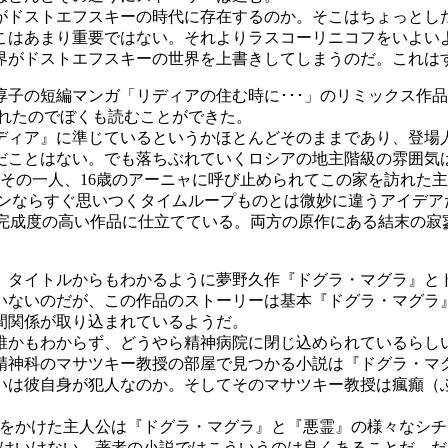
ドストエフスキーの時代に存在するのか。そこはちょっとした
こはあまり重要ではない。それよりラスコーリニコフをいよい
界がドストエフスキーの世界を上書きしてしまうのだ。これは
子の短編マンガ「リディアの住む時に･･･」のリミックス作品
されたのでぼくも読むことができた。
ィア』に準じているというかほとんどそのままであり、登場
だことはない。でも落ちぶれていくロシアの地主階級の雰囲気
その一人、16歳のアーニャに呼び止められてこの家を訪れた
ァンならすぐ思いつくタイムループものとは微妙に違うアイデ
り完成度の高い作品に仕立てている。両方の原作にある結末の寂
。タイトルからもわかるように夢野久作『ドグラ・マグラ』と
いないのだが、この作品のストーリーは基本『ドグラ・マグラ
間関係が取り込まれているようだ。
かもわからず、どうやら精神病院に閉じ込められているらし
精神科のマサツキー教授の部屋で見つかる小説は『ドグラ・マ
いは彼自身が犯人なのか。そしてそのマサツキー教授は瘋癲（
をかけた主人公は『ドグラ・マグラ』と『悪霊』の様々なシチ
てはいけない。著者の小説ではこういうのは良くあることだ。