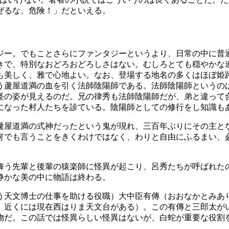
ぜるな、危険！」だといえる。
ー。でもことさらにファンタジーというより、日常の中に普
きで、特別なおどろおどろしさはない。むしろとても穏やかな
も美しく、雅で心地よい。なお、登場する地名の多くはほぼ姫
蘆屋道満の血を引く法師陰陽師である。法師陰陽師というの
怪の姿が見えるのだ。兄の律秀も法師陰陽師だが、弟と違って
になった村人たちを診ている。陰陽師としての修行をし知識も
蘆屋道満の式神だったという鬼が現れ、三百年ぶりにその主と
何でも言うことをきくわけではなく、わりと自由にふるまい、
舞う先輩と後輩の猿楽師に怪異が起こり、呂秀たちが呼ばれた
静かな美の中に物語は終わる。
う天文博士の仕事を助ける役職）大中臣有傳（おおなかとみあ
、近くには現在西はりま天文台がある）。この有傳と三郎太が
物だ。この話では怪異らしい怪異はないが、白蛇が重要な役割