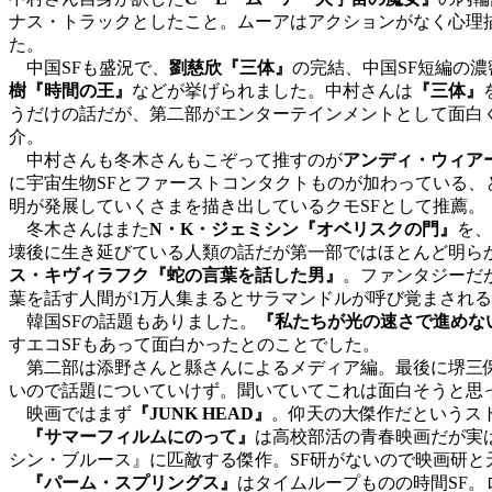
ナス・トラックとしたこと。ムーアはアクションがなく心理
た。
中国SFも盛況で、
劉慈欣『三体』
の完結、中国SF短編の
樹『時間の王』
などが挙げられました。中村さんは
『三体』
うだけの話だが、第二部がエンターテインメントとして面白
介。
中村さんも冬木さんもこぞって推すのが
アンディ・ウィア
に宇宙生物SFとファーストコンタクトものが加わっている、
明が発展していくさまを描き出しているクモSFとして推薦。
冬木さんはまた
N・K・ジェミシン『オベリスクの門』
を、
壊後に生き延びている人類の話だが第一部ではほとんど明ら
ス・キヴィラフク『蛇の言葉を話した男』
。ファンタジーだ
葉を話す人間が1万人集まるとサラマンドルが呼び覚まされ
韓国SFの話題もありました。
『私たちが光の速さで進めな
すエコSFもあって面白かったとのことでした。
第二部は添野さんと縣さんによるメディア編。最後に堺三保
いので話題についていけず。聞いていてこれは面白そうと思
映画ではまず
『JUNK HEAD』
。仰天の大傑作だというス
『サマーフィルムにのって』
は高校部活の青春映画だが実
シン・ブルース』に匹敵する傑作。SF研がないので映画研と
『パーム・スプリングス』
はタイムループものの時間SF