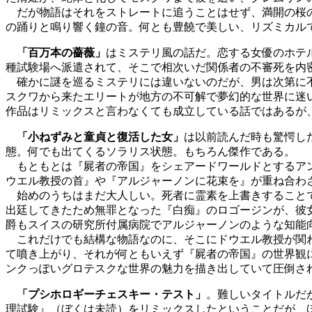
だが物語はそれをストレートに追うことはせず、満開の桜の
の踊りと鳴り響く鐘の音。何とも豊饒で美しい、リズミカル
「百万本の薔薇」
はミステリ風の話だ。恋する女優のホテ
種試験場へ派遣されて、そこで相次いだ関係者の不審死を内
確かに謎を巡るミステリには違いないのだが、男は次第に不
スクワから来たエリートが地方の不可解で夢幻的な世界に迷
作品はリミックスと言わなくても成立している話ではあるが、
「小ねずみと童貞と復活した女」
は以前読んだ時も驚愕し
態。何でも出てくるソラリス状態。もちろん傑作である。
もともとは『屍者の帝国』をシェアードワールドとするアン
ウエル教授の首』や『アルジャーノンに花束を』が重ね合わ
始めのうちはまだ大人しい。死者に霊素を上書きすることで
出廷してきたため無罪となった『白痴』のロゴージンが、彼
爵もスイスの研究所付属病院でアルジャーノンのような知能
これだけでも結構な物語なのに、そこにドウエル教授が関わ
て噴き上がり、それが何ともいえず『屍者の帝国』の世界観
ンクっぽいグロテスクな世界の魅力を描き出していて圧倒さ
「プシホロギーチェスキー・テスト」
。難しいタイトルだ
理試験』（ぼくは未読）をリミックスしたということだが、