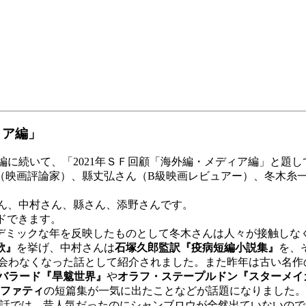
ィア編」
に続いて、「2021年ＳＦ回顧「海外編・メディア編」と題し
（映画評論家）、縣丈弘さん（B級映画レビュアー）、冬木糸
さん、中村さん、縣さん、添野さんです。
ドできます。
ミックな年を反映したものとして冬木さんは人々が接触しな
歌』
を挙げ、中村さんは
石塚久郎監訳『疫病短編小説集』
を、
会わなくなった話として紹介されました。また昨年は古い名作
・バラード『旱魃世界』
や
オラフ・ステープルドン『スターメイ
ラファティ
の短篇集が一気に出たことなどが話題になりました。
話では、昔人気だったのにシャンブロウが全然出ていないので