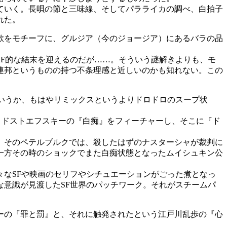
ていく。長唄の節と三味線、そしてパラライカの調べ、白拍子
れた。
歌をモチーフに、グルジア（今のジョージア）にあるバラの品
F的な結末を迎えるのだが……。そういう謎解きよりも、モ
連邦というものの持つ不条理感と近しいのかも知れない。この
いうか、もはやリミックスというよりドロドロのスープ状
、ドストエフスキーの『白痴』をフィーチャーし、そこに『ド
。そのペテルブルクでは、殺したはずのナスターシャが裁判に
一方その時のショックでまた白痴状態となったムイシュキン公
なSFや映画のセリフやシチュエーションがごった煮となっ
意識が見渡したSF世界のパッチワーク。それがスチームパ
ーの『罪と罰』と、それに触発されたという江戸川乱歩の『心