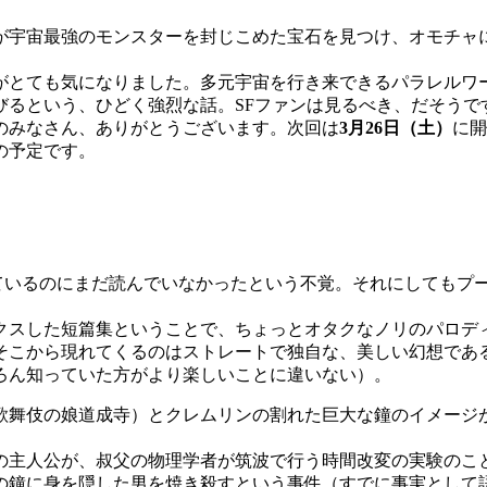
が宇宙最強のモンスターを封じこめた宝石を見つけ、オモチャ
がとても気になりました。多元宇宙を行き来できるパラレルワ
びるという、ひどく強烈な話。SFファンは見るべき、だそうで
のみなさん、ありがとうございます。次回は
3月26日（土）
に開
の予定です。
。
なっているのにまだ読んでいなかったという不覚。それにしても
スした短篇集ということで、ちょっとオタクなノリのパロデ
そこから現れてくるのはストレートで独自な、美しい幻想であ
ろん知っていた方がより楽しいことに違いない）。
歌舞伎の娘道成寺）とクレムリンの割れた巨大な鐘のイメージが
主人公が、叔父の物理学者が筑波で行う時間改変の実験のこ
の鐘に身を隠した男を焼き殺すという事件（すでに事実として