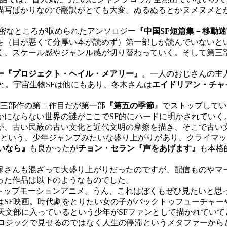
描写ばかりなので翻訳がとても大変。ぬるぬるとかヌメヌメと
濃密なところが収められたアンソロジー
『中国SF短篇集－移動
を（目が悪くて分厚い本が読めず）第一部しか読んでいないと
く、スケール感やジャンル感が切り替わっていく。そして第三部
ー『プロジェクト・ヘイル・メアリー』
。一人のおじさんの主
と。宇宙生物SFは他にもあり、冬木さんは
エイドリアン・チャ
三部作の第二作目だが第一部
『第五の季節
』でストップしてい
かにならない世界の謎がここでSF的にハードに明かされていく
が、古い民族の古い文化と近代文明の摩擦を描き、そこで古い
るという、少年ジャンプみたいな盛り上がりがあり、クライマ
いなら』
も良かったが
チョン・セラン『声をあげます』
も本格
さんも混ざって大盛り上がりだったのですが、配信ものやマ
った作品は以下のようなものでした。
トップモーションアニメ。うん、これはぼくもぜひ見たいと思
はSF映画。時代劇をとりたい女の子がバックトゥフューチャー
天文部に入っているという少年がSFファンとして描かれてい
。ロジックで見せるのではなく人生の停滞というメタファーから