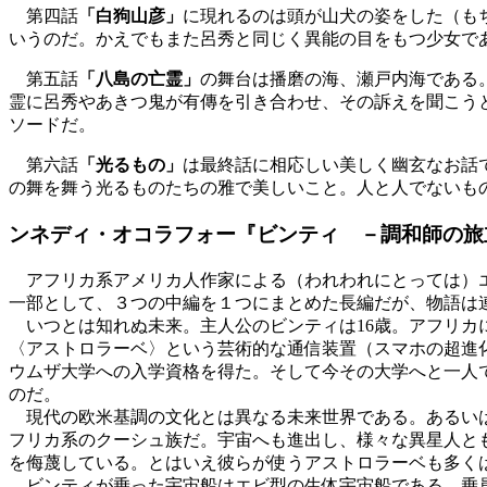
第四話
「白狗山彦」
に現れるのは頭が山犬の姿をした（も
いうのだ。かえでもまた呂秀と同じく異能の目をもつ少女で
第五話
「八島の亡霊」
の舞台は播磨の海、瀬戸内海である
霊に呂秀やあきつ鬼が有傳を引き合わせ、その訴えを聞こう
ソードだ。
第六話
「光るもの」
は最終話に相応しい美しく幽玄なお話
の舞を舞う光るものたちの雅で美しいこと。人と人でないも
ンネディ・オコラフォー『ビンティ －調和師の旅
アフリカ系アメリカ人作家による（われわれにとっては）エ
一部として、３つの中編を１つにまとめた長編だが、物語は
いつとは知れぬ未来。主人公のビンティは16歳。アフリカ
〈アストロラーベ〉という芸術的な通信装置（スマホの超進
ウムザ大学への入学資格を得た。そして今その大学へと一人
のだ。
現代の欧米基調の文化とは異なる未来世界である。あるいは
フリカ系のクーシュ族だ。宇宙へも進出し、様々な異星人と
を侮蔑している。とはいえ彼らが使うアストロラーベも多く
ビンティが乗った宇宙船はエビ型の生体宇宙船である。乗員