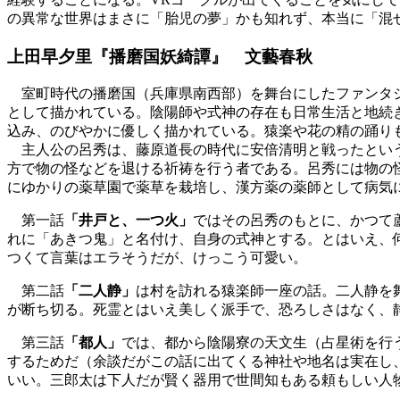
の異常な世界はまさに「胎児の夢」かも知れず、本当に「混
上田早夕里『播磨国妖綺譚』 文藝春秋
室町時代の播磨国（兵庫県南西部）を舞台にしたファンタジ
として描かれている。陰陽師や式神の存在も日常生活と地続
込み、のびやかに優しく描かれている。猿楽や花の精の踊り
主人公の呂秀は、藤原道長の時代に安倍清明と戦ったという
方で物の怪などを退ける祈祷を行う者である。呂秀には物の
にゆかりの薬草園で薬草を栽培し、漢方薬の薬師として病気
第一話
「井戸と、一つ火」
ではその呂秀のもとに、かつて
れに「あきつ鬼」と名付け、自身の式神とする。とはいえ、
つくて言葉はエラそうだが、けっこう可愛い。
第二話
「二人静」
は村を訪れる猿楽師一座の話。二人静を
が断ち切る。死霊とはいえ美しく派手で、恐ろしさはなく、
第三話
「都人」
では、都から陰陽寮の天文生（占星術を行
するためだ（余談だがこの話に出てくる神社や地名は実在し
いい。三郎太は下人だが賢く器用で世間知もある頼もしい人