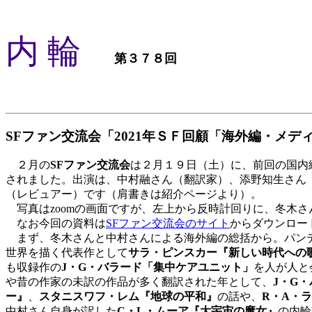
内 輪
第３７８回
SFファン交流会「2021年ＳＦ回顧「海外編・メデ
２月の
SFファン交流会
は２月１９日（土）に、前回の国内編
されました。出演は、中村融さん（翻訳家）、添野知生さん
（レビュアー）です（肩書きは紹介ページより）。
写真はzoomの画面ですが、左上から反時計回りに、冬木
なお今回の資料は
SFファン交流会のサイト
からダウンロー
まず、冬木さんと中村さんによる海外編の総括から。パンデ
世界を描く代表作として
サラ・ピンスカー『新しい時代への
も収録作の
J・G・バラード「集中ケアユニット」
を人が人と
や昔の作家の未訳の作品が多く翻訳された年として、
J・G
ー』
、
スタニスワフ・レム『地球の平和』
の話や、
R・A・
中村さん自身が訳した
C・L・ムーア『大宇宙の魔女』
の内輪