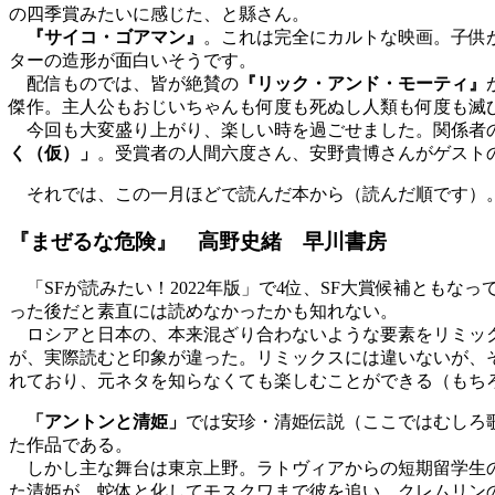
の四季賞みたいに感じた、と縣さん。
『サイコ・ゴアマン』
。これは完全にカルトな映画。子供
ターの造形が面白いそうです。
配信ものでは、皆が絶賛の
『リック・アンド・モーティ』
傑作。主人公もおじいちゃんも何度も死ぬし人類も何度も滅
今回も大変盛り上がり、楽しい時を過ごせました。関係者
く（仮）」
。受賞者の人間六度さん、安野貴博さんがゲスト
それでは、この一月ほどで読んだ本から（読んだ順です）
『まぜるな危険』 高野史緒 早川書房
「SFが読みたい！2022年版」で4位、SF大賞候補とも
った後だと素直には読めなかったかも知れない。
ロシアと日本の、本来混ざり合わないような要素をリミック
が、実際読むと印象が違った。リミックスには違いないが、
れており、元ネタを知らなくても楽しむことができる（もち
「アントンと清姫」
では安珍・清姫伝説（ここではむしろ
た作品である。
しかし主な舞台は東京上野。ラトヴィアからの短期留学生の
た清姫が、蛇体と化してモスクワまで彼を追い、クレムリン