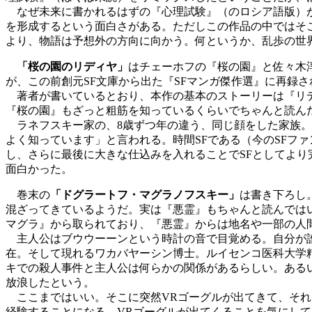
なぜ未来に書かれるはずの『心理試験』（のロシア語版）が
を形成するという面白さがある。ただしこの作品の中ではそ
より、物語は予想外の方向に向かう。何というか、乱歩の世
「桜の園のリディヤ」
はチェーホフの『桜の園』と佐々木淳
が、この前創元SF文庫から出た『SFマンガ傑作選』に再録
著者が書いているとおり、本作の基本のストーリーは『リデ
『桜の園』もざっと粗筋を知っているくらいでちゃんと読ん
ラネフスキー家の、8歳ずつ年の違う、同じ顔をした家族。
よく知っています」と言われる。時間SFである（今のSFフ
し、さらに最後に大きな仕込みを入れることでSFとしてよ
面白かった。
巻末の
「ドグラートフ・マグラノフスキー」
は書き下ろし
混ざってきているようだ。実は『悪霊』もちゃんと読んでは
マグラ』から取られており、『悪霊』からは地名や一部の人
主人公はブウウーーンという時計の音で目覚める。自分が誰
在。そして現れるワカバヤーシン博士。ルイセンコ医科大学
キでの殺人事件と主人公は何らかの関係があるらしい。ある
放浪したという。
ここまではいい。そこに突然VRゴーグルが出てきて、それ
経験することになる。VRゴーグルが出てくることを気にし