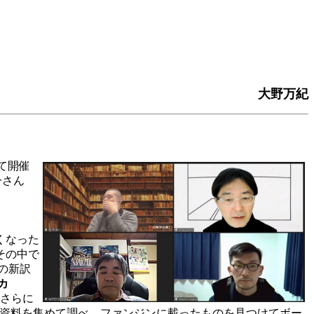
大野万紀
て開催
一さん
くなった
その中で
の新訳
カ
さらに
資料を集めて調べ、ファンジンに載ったものを見つけてボー