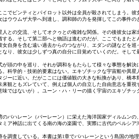
こでビンティとパイロット以外は全員が殺されてしまう。彼
女はウウムザ大学へ到達し、調和師の力を発揮してこの事件の
人との交流、そしてオクゥとの複雑な関係。その後彼女は家
省する。そして第二部へと物語は進むのだが、ここでもまたと
彼女自身を含む遠い過去からのつながり、エダンの謎などを巡
となり、彼女は少しずつ真の自分に目覚めていくのだ。そして
が頭の中を巡り、それが調和をもたらして様々な事態を解決
る。科学的・技術的要素はない。エキゾチックな宇宙船や異星人
タジーに近い。だがここには価値観の大きな転換があり、橋本
未来観ともズレていて、例えば個人の自立した自由意志を重視
意味ではないが）。ユーン・ハ・リーの描く宇宙のエキゾチッ
のバハレーン（バーレーン）に栄えた海洋国家ディルムンの
タミア神話に出てくる南の海の楽園で、実際に古代のペルシア
跡を調査している。本書は第1章でバハレーンという島国の地理