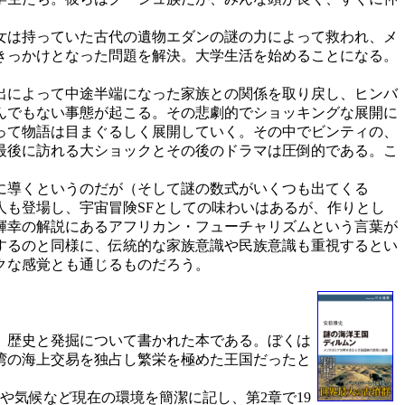
女は持っていた古代の遺物エダンの謎の力によって救われ、メ
きっかけとなった問題を解決。大学生活を始めることになる。
出によって中途半端になった家族との関係を取り戻し、ヒンバ
んでもない事態が起こる。その悲劇的でショッキングな展開に
って物語は目まぐるしく展開していく。その中でビンティの、
最後に訪れる大ショックとその後のドラマは圧倒的である。こ
に導くというのだが（そして謎の数式がいくつも出てくる
も登場し、宇宙冒険SFとしての味わいはあるが、作りとし
輝幸の解説にあるアフリカン・フューチャリズムという言葉が
するのと同様に、伝統的な家族意識や民族意識も重視するとい
クな感覚とも通じるものだろう。
、歴史と発掘について書かれた本である。ぼくは
湾の海上交易を独占し繁栄を極めた王国だったと
や気候など現在の環境を簡潔に記し、第2章で19