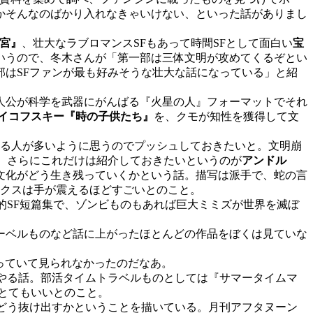
かそんなのばかり入れなきゃいけない、といった話がありまし
迷宮』
、壮大なラブロマンスSFもあって時間SFとして面白い
宝
いうので、冬木さんが「第一部は三体文明が攻めてくるぞとい
はSFファンが最も好みそうな壮大な話になっている」と紹
人公が科学を武器にがんばる『火星の人』フォーマットでそれ
イコフスキー『時の子供たち』
を、クモが知性を獲得して文
る人が多いように思うのでプッシュしておきたいと。文明崩
。さらにこれだけは紹介しておきたいというのが
アンドル
文化がどう生き残っていくかという話。描写は派手で、蛇の言
ックスは手が震えるほどすごいとのこと。
的SF短篇集で、ゾンビものもあれば巨大ミミズが世界を滅ぼ
ーベルものなど話に上がったほとんどの作品をぼくは見ていな
っていて見られなかったのだなあ。
やる話。部活タイムトラベルものとしては『サマータイムマ
てとてもいいとのこと。
どう抜け出すかということを描いている。月刊アフタヌーン