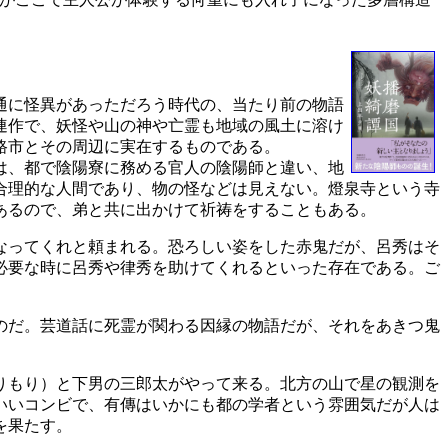
通に怪異があっただろう時代の、当たり前の物語
連作で、妖怪や山の神や亡霊も地域の風土に溶け
路市とその周辺に実在するものである。
は、都で陰陽寮に務める官人の陰陽師と違い、地
合理的な人間であり、物の怪などは見えない。燈泉寺という寺
あるので、弟と共に出かけて祈祷をすることもある。
なってくれと頼まれる。恐ろしい姿をした赤鬼だが、呂秀はそ
必要な時に呂秀や律秀を助けてくれるといった存在である。ご
のだ。芸道話に死霊が関わる因縁の物語だが、それをあきつ鬼
りもり）と下男の三郎太がやって来る。北方の山で星の観測を
いいコンビで、有傳はいかにも都の学者という雰囲気だが人は
を果たす。