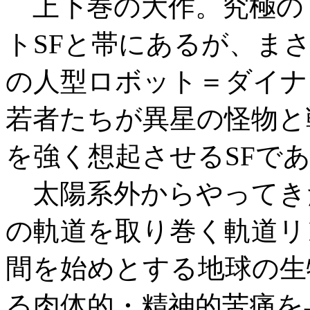
上下巻の大作。究極の
トSFと帯にあるが、ま
の人型ロボット＝ダイナ
若者たちが異星の怪物と
を強く想起させるSFで
太陽系外からやってき
の軌道を取り巻く軌道リ
間を始めとする地球の生
る肉体的・精神的苦痛を