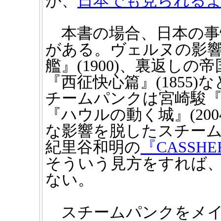
が、
日本でも見られる
本書の場合、日本の事
がある。ヴェルヌの影
艦』(1900)、裏返し
『西征快心篇』(1855
チームパンクは宮崎駿『天
『ハウルの動く城』(20
な影響を脱したスチーム
紀里谷和明の
『CASSHE
そういう見方をすれば
ない。
スチームパンクをメイ