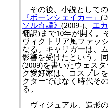
その後、小説としての
『ボーンシェイカー』
(
ソル奇譚》
(2009-)、
エ
翻訳)まで10年が開く
ヴィクトリア風ファッ
なる。キャリガーは、
影響を受けたという。
(2009)を書いたウェ
ク愛好家は、コスプレ
クターではなく時代そ
る。
ヴィジュアル、造形の