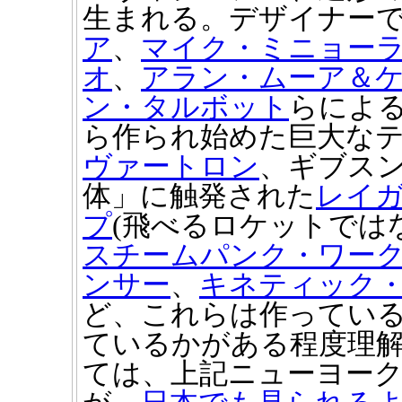
生まれる。デザイナー
ア
、
マイク・ミニョー
オ
、
アラン・ムーア＆
ン・タルボット
らによる
ら作られ始めた巨大な
ヴァートロン
、ギブス
体」に触発された
レイ
プ
(飛べるロケットでは
スチームパンク・ワー
ンサー
、
キネティック・
ど、これらは作ってい
ているかがある程度理
ては、上記ニューヨー