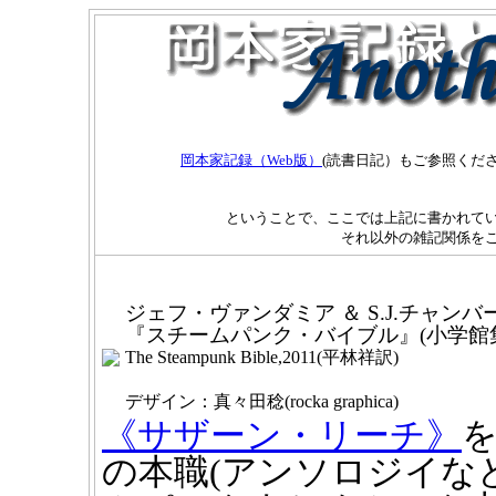
岡本家記録（Web版）
(読書日記）もご参照くだ
ということで、ここでは上記に書かれてい
それ以外の雑記関係を
ジェフ・ヴァンダミア ＆ S.J.チャンバ
『スチームパンク・バイブル』(小学館
The Steampunk Bible,2011(平林祥訳)
デザイン：真々田稔(rocka graphica)
《サザーン・リーチ》
の本職(アンソロジイな