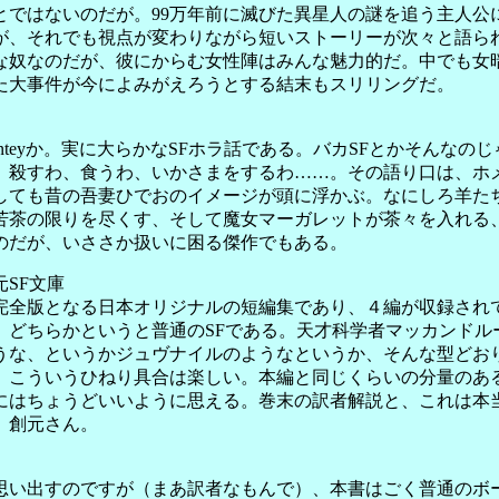
とではないのだが。99万年前に滅びた異星人の謎を追う主人公
が、それでも視点が変わりながら短いストーリーが次々と語ら
な奴なのだが、彼にからむ女性陣はみんな魅力的だ。中でも女
た大事件が今によみがえろうとする結末もスリリングだ。
hnteyか。実に大らかなSFホラ話である。バカSFとかそん
、殺すわ、食うわ、いかさまをするわ……。その語り口は、ホ
しても昔の吾妻ひでおのイメージが頭に浮かぶ。なにしろ羊た
苦茶の限りを尽くす、そして魔女マーガレットが茶々を入れる
のだが、いささか扱いに困る傑作でもある。
SF文庫
全版となる日本オリジナルの短編集であり、４編が収録されて
、どちらかというと普通のSFである。天才科学者マッカンドル
うな、というかジュヴナイルのようなというか、そんな型どお
、こういうひねり具合は楽しい。本編と同じくらいの分量のあ
にはちょうどいいように思える。巻末の訳者解説と、これは本
、創元さん。
い出すのですが（まあ訳者なもんで）、本書はごく普通のボ