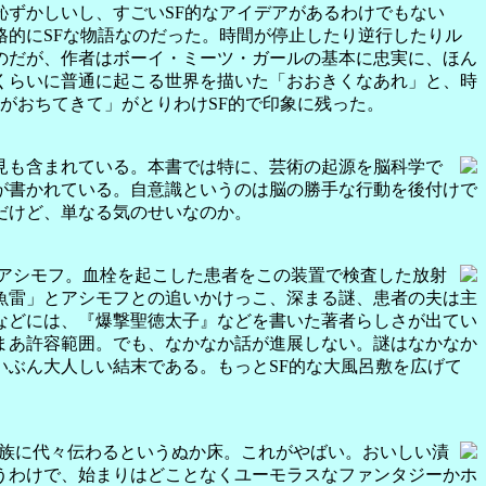
ずかしいし、すごいSF的なアイデアがあるわけでもない
的にSFな物語なのだった。時間が停止したり逆行したりル
のだが、作者はボーイ・ミーツ・ガールの基本に忠実に、ほん
くらいに普通に起こる世界を描いた「おおきくなあれ」と、時
がおちてきて」がとりわけSF的で印象に残った。
見も含まれている。本書では特に、芸術の起源を脳科学で
が書かれている。自意識というのは脳の勝手な行動を後付けで
だけど、単なる気のせいなのか。
アシモフ。血栓を起こした患者をこの装置で検査した放射
魚雷」とアシモフとの追いかけっこ、深まる謎、患者の夫は主
などには、『爆撃聖徳太子』などを書いた著者らしさが出てい
まあ許容範囲。でも、なかなか話が進展しない。謎はなかなか
ぶん大人しい結末である。もっとSF的な大風呂敷を広げて
族に代々伝わるというぬか床。これがやばい。おいしい漬
うわけで、始まりはどことなくユーモラスなファンタジーかホ