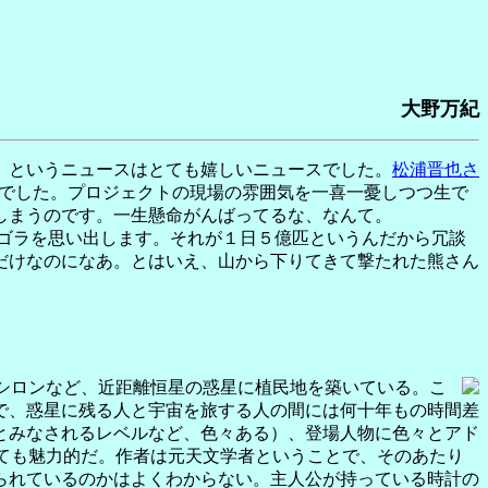
大野万紀
）というニュースはとても嬉しいニュースでした。
松浦晋也さ
でした。プロジェクトの現場の雰囲気を一喜一憂しつつ生で
しまうのです。一生懸命がんばってるな、なんて。
ゴラを思い出します。それが１日５億匹というんだから冗談
だけなのになあ。とはいえ、山から下りてきて撃たれた熊さん
シロンなど、近距離恒星の惑星に植民地を築いている。こ
で、惑星に残る人と宇宙を旅する人の間には何十年もの時間差
とみなされるレベルなど、色々ある）、登場人物に色々とアド
ても魅力的だ。作者は元天文学者ということで、そのあたり
られているのかはよくわからない。主人公が持っている時計の