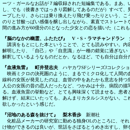
ーツ・ガールなお話が７編収録された短編集である。まあ、
し、でも（後書きではっきり図解してあるのだが）すべて、
ープしたり、さらには乗り換えたり飛び乗ったりという、こ
のりと甘酸っぱい感傷を醸し出しながら、素直でストレート
間の進み方が60億分の1となった少女との恋を描いた（これ
『脳のなかの幽霊、ふたたび』 V・S・ラマチャンドラン
講演をもとにした本ということで、とても読みやすい。内容
解明したり、「自己」や「自意識」が一種の錯覚に過ぎない
解釈しているようなものだとか。なるほど。でも自分は自分
『血液魚雷』 町井登志夫
ハヤカワSFシリーズJコレクシ
映画ミクロの決死圏のように、まるでミクロ化して人間の血
線科の女医が発見したのは、血管の中をあたかも意志を持つ
人公の女医の昔の恋人だったなど、つかみは十分。病院の描
る。血液魚雷の挙動など、とても興味深くて読ませる。患者
解けず、結末にいたっても、あんまりカタルシスがない。こ
欲しかったという感じだ。
『沼地のある森を抜けて』 梨木香歩
新潮社
化粧品メーカーの研究室に勤める独身OLのところに、それ
け物ができるのは良いが、世話をさぼるとうめき出すし、卵