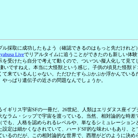
ル採取に成功したもよう（確認できるのはもっと先だけれど
busa Live
でリアルタイムに追うことができたのも新しい体験
示を受けたら自分で考えて動くので、ついつい擬人化して見て
凄いですねえ。本当に大怪獣という感じ。子供の頃見た怪獣ド
くて来ているんじゃない。ただひたすらぷかぷか浮かんでいる
、やっぱり遺伝子の近さの問題なんでしょうか。
イギリス宇宙SFの一冊だ。26世紀、人類はエリダヌス座イプ
大なラム・シップで宇宙を渡っている。当然、相対論的な時差
（でも、人格を認められるレベルや、単なるシミュレーション
た設定は細かくなされていて、ハードSF的な味わいもあり、と
ているのだが、この相対論的な世界で、西暦がどのように決め