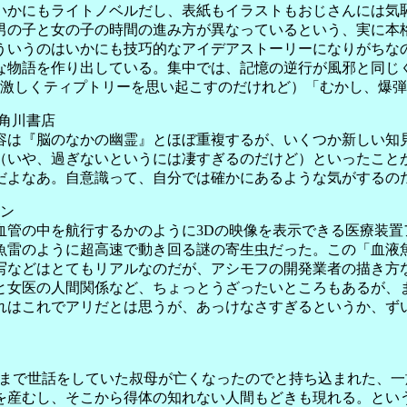
いかにもライトノベルだし、表紙もイラストもおじさんには気恥
男の子と女の子の時間の進み方が異なっているという、実に本格
ういうのはいかにも技巧的なアイデアストーリーになりがちな
な物語を作り出している。集中では、記憶の逆行が風邪と同じ
も激しくティプトリーを思い起こすのだけれど）「むかし、爆弾
角川書店
は『脳のなかの幽霊』とほぼ重複するが、いくつか新しい知
（いや、過ぎないというには凄すぎるのだけど）といったこと
だよなあ。自意識って、自分では確かにあるような気がするの
ョン
管の中を航行するかのように3Dの映像を表示できる医療装置
魚雷のように超高速で動き回る謎の寄生虫だった。この「血液
写などはとてもリアルなのだが、アシモフの開発業者の描き方
と女医の人間関係など、ちょっとうざったいところもあるが、
れはこれでアリだとは思うが、あっけなさすぎるというか、ずい
まで世話をしていた叔母が亡くなったのでと持ち込まれた、一
を産むし、そこから得体の知れない人間もどきも現れる。とい