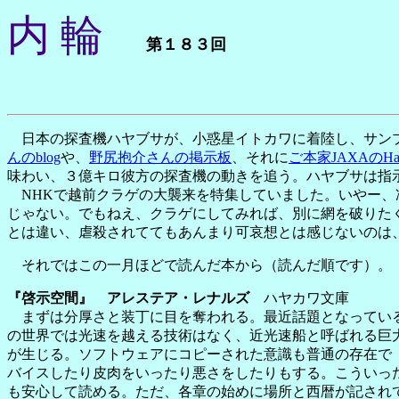
内 輪
第１８３回
日本の探査機ハヤブサが、小惑星イトカワに着陸し、サンプ
んのblog
や、
野尻抱介さんの掲示板
、それに
ご本家JAXAのHaya
味わい、３億キロ彼方の探査機の動きを追う。ハヤブサは指
NHKで越前クラゲの大襲来を特集していました。いやー、
じゃない。でもねえ、クラゲにしてみれば、別に網を破りた
とは違い、虐殺されててもあんまり可哀想とは感じないのは
それではこの一月ほどで読んだ本から（読んだ順です）。
『啓示空間』 アレステア・レナルズ
ハヤカワ文庫
まずは分厚さと装丁に目を奪われる。最近話題となっている
の世界では光速を越える技術はなく、近光速船と呼ばれる巨
が生じる。ソフトウェアにコピーされた意識も普通の存在で
バイスしたり皮肉をいったり悪さをしたりもする。こういっ
も安心して読める。ただ、各章の始めに場所と西暦が記され