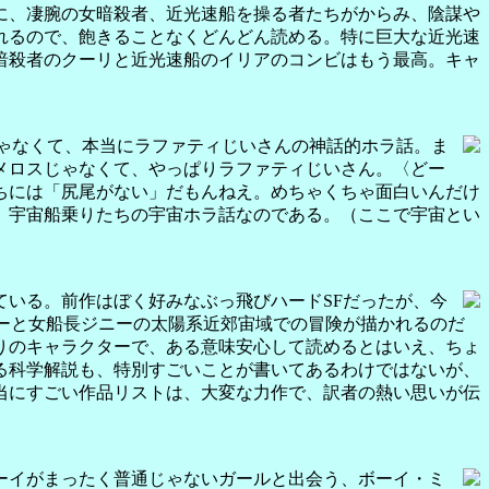
に、凄腕の女暗殺者、近光速船を操る者たちがからみ、陰謀や
れるので、飽きることなくどんどん読める。特に巨大な近光速
暗殺者のクーリと近光速船のイリアのコンビはもう最高。キャ
なのじゃなくて、本当にラファティじいさんの神話的ホラ話。ま
メロスじゃなくて、やっぱりラファティじいさん。〈どー
ちには「尻尾がない」だもんねえ。めちゃくちゃ面白いんだけ
、宇宙船乗りたちの宇宙ホラ話なのである。（ここで宇宙とい
いる。前作はぼく好みなぶっ飛びハードSFだったが、今
ーと女船長ジニーの太陽系近郊宙域での冒険が描かれるのだ
りのキャラクターで、ある意味安心して読めるとはいえ、ちょ
る科学解説も、特別すごいことが書いてあるわけではないが、
当にすごい作品リストは、大変な力作で、訳者の熱い思いが伝
ーイがまったく普通じゃないガールと出会う、ボーイ・ミ