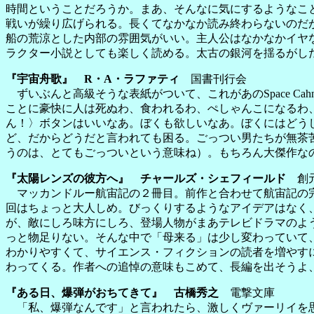
時間ということだろうか。まあ、そんなに気にするようなこ
戦いが繰り広げられる。長くてなかなか読み終わらないのだ
船の荒涼とした内部の雰囲気がいい。主人公はなかなかイヤ
ラクター小説としても楽しく読める。太古の銀河を揺るがし
『宇宙舟歌』 R・A・ラファティ
国書刊行会
ずいぶんと高級そうな表紙がついて、これがあのSpace Ca
ことに豪快に人は死ぬわ、食われるわ、ぺしゃんこになるわ
ん！〉ボタンはいいなあ。ぼくも欲しいなあ。ぼくにはどう
ど、だからどうだと言われても困る。ごっつい男たちが無茶
うのは、とてもごっついという意味ね）。もちろん大傑作な
『太陽レンズの彼方へ』 チャールズ・シェフィールド
創元
マッカンドルー航宙記の２冊目。前作と合わせて航宙記の完
回はちょっと大人しめ。びっくりするようなアイデアはなく
が、敵にしろ味方にしろ、登場人物がまあテレビドラマのよ
っと物足りない。そんな中で「母来る」は少し変わっていて
わかりやすくて、サイエンス・フィクションの読者を増やす
わってくる。作者への追悼の意味もこめて、長編を出そうよ
『ある日、爆弾がおちてきて』 古橋秀之
電撃文庫
「私、爆弾なんです」と言われたら、激しくヴァーリイを思