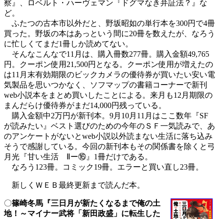
察』、ロベルト・ハーヴェマン『ドグマなき弁証法？』な
ど。
ふたつの古本市以外だと、野坂昭如の単行本を300円で4冊
買った。野坂の本はあっという間に20冊を数えたが、なろう
に忙しくてまだ1冊しか読めてない。
そんなこんなで11月は、購入冊数277冊。購入金額49,765
円。クーポン使用21,500円となる。クーポン使用が増えたの
は11月末有効期限のビックカメラの優待券が買いたい安い電
気製品を思いつかなく、ソフマップの書籍コーナーで新刊
web小説本をまとめ買いしたことによる。来月も12月期限の
まんだらけ優待券がまだ14,000円残っている。
購入金額中2万円が新刊本。9月10月11月はここ数年『SF
が読みたい』ベスト選びのための今年のＳＦ一気読みで、あ
のアンケートがないとweb小説以外読まない生活に落ち込み
そうで感謝している。今回の新刊本もその関係書を除くと弓
月光『甘い生活 Ⅱー⑯』1冊だけである。
なろう123冊。コミック19冊。エラーと買い直し23冊。
新しくＷＥＢ最終更新まで読んだ本。
〇
篠崎冬馬『三日月が新たくなるまで俺の土
地！～マイナー武将「新田政盛」に転生した