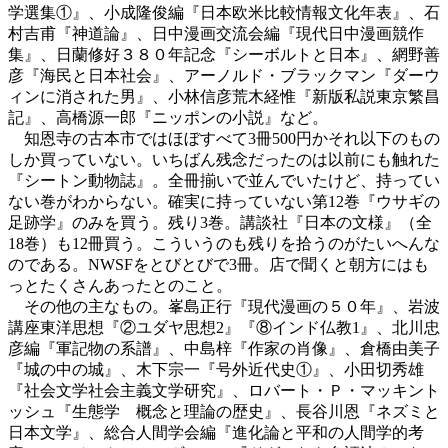
学選集①』、小成隆俊編『日本欧米比較情報文化年表』、石
村吉甫『神道論』、日中漫画交流会編『現代日中漫画競作
集』、日蘭修好３８０年記念『シーボルトと日本』、網野善
彦『海民と日本社会』、アーノルド・ブラックマン『ダーウ
ィンに消された男』、小林信彦荒木経惟『新版私説東京繁昌
記』、高橋源一郎『ニッポンの小説』など。
知恩寺の古本市ではほぼすべて3冊500円かそれ以下のもの
しか買っていない。いちばん残念だったのは以前にも触れた
『シートン動物誌』。全冊揃いで並んでいたけど、持ってい
ない巻がわからない。確実に持っていない第12巻『ウサギの
足跡学』のみを買う。残り3巻。講談社『日本の文様』（全
18巻）も12冊買う。こういうのも残りを拾うのがたいへんな
のである。NWSFをとびとびで3冊。店で聞くと朝方にはも
っとたくさんあったとのこと。
その他の主なもの。峯島正行『現代漫画の５０年』、岩波
講座東洋思想『②ユダヤ思想2』『⑧インド仏教1』、北川忠
彦編『軍記物の系譜』、中島梓『作家の肖像』、倉橋由美子
『城の中の城』、木下宗一『号外近代史①』、小田切秀雄
『社会文学社会主義文学研究』、ロバート・Ｐ・マッキント
ッシュ『生態学 概念と理論の歴史』、長谷川恩『ネズミと
日本文学』、総合人間学会編『進化論と平和の人間学的考