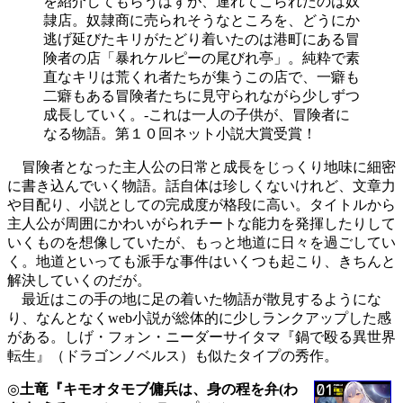
を紹介してもらうはずが、連れてこられたのは奴
隷店。奴隷商に売られそうなところを、どうにか
逃げ延びたキリがたどり着いたのは港町にある冒
険者の店「暴れケルピーの尾びれ亭」。純粋で素
直なキリは荒くれ者たちが集うこの店で、一癖も
二癖もある冒険者たちに見守られながら少しずつ
成長していく。-これは一人の子供が、冒険者に
なる物語。第１０回ネット小説大賞受賞！
冒険者となった主人公の日常と成長をじっくり地味に細密
に書き込んでいく物語。話自体は珍しくないけれど、文章力
や目配り、小説としての完成度が格段に高い。タイトルから
主人公が周囲にかわいがられチートな能力を発揮したりして
いくものを想像していたが、もっと地道に日々を過ごしてい
く。地道といっても派手な事件はいくつも起こり、きちんと
解決していくのだが。
最近はこの手の地に足の着いた物語が散見するようにな
り、なんとなくweb小説が総体的に少しランクアップした感
がある。しげ・フォン・ニーダーサイタマ『鍋で殴る異世界
転生』（ドラゴンノベルス）も似たタイプの秀作。
◎
土竜『キモオタモブ傭兵は、身の程を弁(わ