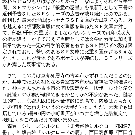
終わらせるつもりはなかったからだ。なによりそれから半年
間、ＳＦマガジンには『殺意の惑星』を最新刊として三冊の
近刊予告をしたＳＦシリーズの広告が載り続けたのである。
終刊した最大の理由はハヤカワＳＦ文庫の大成功である。万
を越える出版部数重版に次ぐ重版を重ねたＳＦ文庫に対し
て、部数3千部の重版もままならないシリーズでは印税収入
の桁が違う。かてて加えて当時としては文学的素養に加え非
日常であった一定の科学的素養を有するＳＦ翻訳者の数は限
定されており、勢いのあるＳＦ文庫に比重を置かざるをえな
かった。これが母体であるポケミスが存続し、ＳＦシリーズ
が終焉した裏事情である。
さて、この月は京都知恩寺の古本市がずれこんだことのほ
か、兵庫でたぶん初となる青空古本市が西宮神社で開催され
た。神戸さんちか古本市の値段設定から、段ボールひと箱分
（託送）の収穫が確保できるかどうかの不安があった。懸念
は的中し、京都大阪に比べ全体的に割高で、内容はともかく
この値段ではねえというのが大半だった。ただ、大阪でも出
店している5冊800円の小町書店がいつにも増した品揃えで、
8割近くをこの店だけで拾い集めた。
森豊『シリーズシルクロード史考察他シルクロード関連7
冊』、神坂吉雄『シルクロードの鹿』、西田幾多郎『西田哲