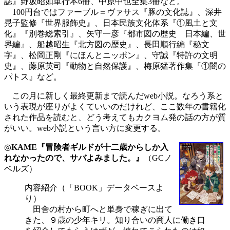
誌』野坂昭如単行本6冊、中原中也全集3冊など。
100円台ではファーブル＝ヴァサス『豚の文化誌』、深井
晃子監修『世界服飾史』、日本民族文化体系『①風土と文
化』『別巻総索引』、矢守一彦『都市図の歴史 日本編、世
界編』、船越昭生『北方図の歴史』、長田順行編『秘文
字』、松岡正剛『にほんとニッポン』、守誠『特許の文明
史』、藤原英司『動物と自然保護』、梅原猛著作集『①闇の
パトス』など。
この月に新しく最終更新まで読んだweb小説。なろう系と
いう表現が座りがよくていいのだけれど、ここ数年の書籍化
された作品を読むと、どう考えてもカクヨム発の話の方が質
がいい。web小説という言い方に変更する。
◎
KAME『冒険者ギルドが十二歳からしか入
れなかったので、サバよみました。』
（GCノ
ベルズ）
内容紹介（「BOOK」データベースよ
り）
田舎の村から町へと単身で稼ぎに出て
きた、９歳の少年キリ。知り合いの商人に働き口