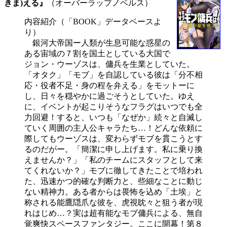
きま)える』
（オーバーラップノベルス）
内容紹介（「BOOK」データベースよ
り）
銀河大帝国ー人類が生息可能な惑星の
ある宙域の７割を国土としている大国で
ジョン・ウーゾスは、傭兵を生業としていた。
「オタク」「モブ」を自認している彼は「分不相
応・役者不足・身の程を弁える」をモットーに
し、日々を穏やかに過ごそうとしていた。ゆえ
に、イベントが起こりそうなフラグはいつでも全
力回避！すると、いつも「なぜか」続々と自滅し
ていく周囲の主人公キャラたち…！どんな依頼に
際してもウーゾスは、変わらずモブを貫こうとす
るのだがー。「簡潔に申し上げます。私に乗り換
えませんか？」「私のチームにスタッフとして来
てくれないか？」モブに徹してきたことで培われ
た、迅速かつ的確な判断力と、些細なことに動じ
ない精神力。ある者からは畏怖を込め「土埃」と
称される能鷹隠爪な彼を、虎視眈々と狙う者が現
れはじめ…？実は超有能なモブ傭兵による、無自
覚爽快スペースファンタジー。ここに開幕！第８