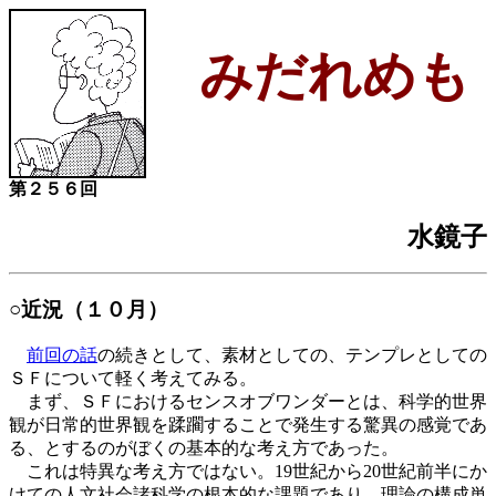
みだれめも
第２５６回
水鏡子
○近況（１０月）
前回の話
の続きとして、素材としての、テンプレとしての
ＳＦについて軽く考えてみる。
まず、ＳＦにおけるセンスオブワンダーとは、科学的世界
観が日常的世界観を蹂躙することで発生する驚異の感覚であ
る、とするのがぼくの基本的な考え方であった。
これは特異な考え方ではない。19世紀から20世紀前半にか
けての人文社会諸科学の根本的な課題であり、理論の構成単