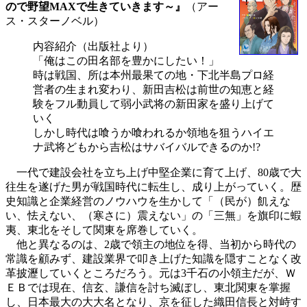
ので野望MAXで生きていきます～』
（アー
ス・スターノベル）
内容紹介（出版社より）
「俺はこの田名部を豊かにしたい！」
時は戦国、所は本州最果ての地・下北半島プロ経
営者の生まれ変わり、新田吉松は前世の知恵と経
験をフル動員して弱小武将の新田家を盛り上げて
いく
しかし時代は喰うか喰われるか領地を狙うハイエ
ナ武将どもから吉松はサバイバルできるのか!?
一代で建設会社を立ち上げ中堅企業に育て上げ、80歳で大
往生を遂げた男が戦国時代に転生し、成り上がっていく。歴
史知識と企業経営のノウハウを生かして「（民が）飢えな
い、怯えない、（寒さに）震えない」の「三無」を旗印に蝦
夷、東北をそして関東を席巻していく。
他と異なるのは、2歳で領主の地位を得、当初から時代の
常識を顧みず、建設業界で叩き上げた知識を隠すことなく改
革披瀝していくところだろう。元は3千石の小領主だが、Ｗ
ＥＢでは現在、信玄、謙信を討ち滅ぼし、東北関東を掌握
し、日本最大の大大名となり、京を征した織田信長と対峙す