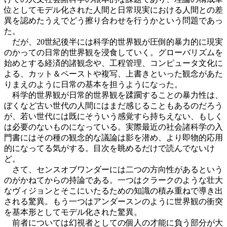
位としてモデル化された人間と日常現実における人間との差
異を認めたうえでどう擦り合わせを行うかという問題であっ
た。
だが、20世紀後半には科学的世界観が圧倒的暴力的に現実
のかっての日常的世界観を浸食していく。グローバリズムを
始めとする経済的諸観念や、工程管理、コンピュータ文化に
よる、カット＆ペーストや複写、上書きといった観念があた
りまえのように日常の基本を担うようになった。
科学的世界観が日常的世界観を蹂躙することの暴力性は、
ぼくなど古い世代の人間にはまだ感じることもあるのだろう
が、若い世代には既にそういう感覚すら持ちえない、もしく
は必要のないものになっている。実際最近の社会諸科学の入
門書にはその種の観念的な議論は影を潜め、より即物的応用
的になってる気がする。目次を眺めるだけで読んでないけ
ど。
さて、センスオブワンダーには二つの方向性があるという
のがかねてからの持論である。一つはクラークのような壮大
なヴィジョンとそこにいたるための知識の積み重ねで導き出
される驚異。もう一つはアンダースンのように世界観の衝突
を基本形としてモデル化された驚異。
前者については幻視者としての個人の才能に負う部分が大