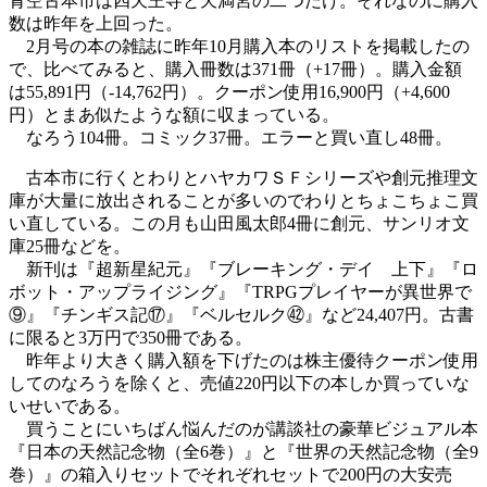
青空古本市は四天王寺と天満宮の二つだけ。それなのに購入
数は昨年を上回った。
2月号の本の雑誌に昨年10月購入本のリストを掲載したの
で、比べてみると、購入冊数は371冊（+17冊）。購入金額
は55,891円（-14,762円）。クーポン使用16,900円（+4,600
円）とまあ似たような額に収まっている。
なろう104冊。コミック37冊。エラーと買い直し48冊。
古本市に行くとわりとハヤカワＳＦシリーズや創元推理文
庫が大量に放出されることが多いのでわりとちょこちょこ買
い直している。この月も山田風太郎4冊に創元、サンリオ文
庫25冊などを。
新刊は『超新星紀元』『ブレーキング・デイ 上下』『ロ
ボット・アップライジング』『TRPGプレイヤーが異世界で
⑨』『チンギス記⑰』『ベルセルク㊷』など24,407円。古書
に限ると3万円で350冊である。
昨年より大きく購入額を下げたのは株主優待クーポン使用
してのなろうを除くと、売値220円以下の本しか買っていな
いせいである。
買うことにいちばん悩んだのが講談社の豪華ビジュアル本
『日本の天然記念物（全6巻）』と『世界の天然記念物（全9
巻）』の箱入りセットでそれぞれセットで200円の大安売