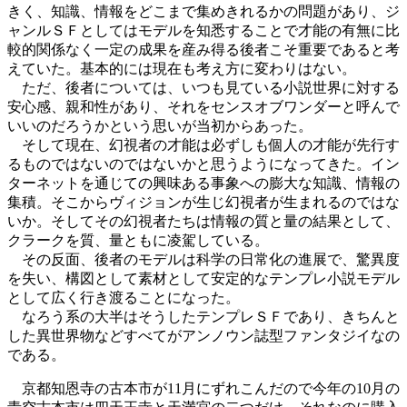
きく、知識、情報をどこまで集めきれるかの問題があり、ジ
ャンルＳＦとしてはモデルを知悉することで才能の有無に比
較的関係なく一定の成果を産み得る後者こそ重要であると考
えていた。基本的には現在も考え方に変わりはない。
ただ、後者については、いつも見ている小説世界に対する
安心感、親和性があり、それをセンスオブワンダーと呼んで
いいのだろうかという思いが当初からあった。
そして現在、幻視者の才能は必ずしも個人の才能が先行す
るものではないのではないかと思うようになってきた。イン
ターネットを通じての興味ある事象への膨大な知識、情報の
集積。そこからヴィジョンが生じ幻視者が生まれるのではな
いか。そしてその幻視者たちは情報の質と量の結果として、
クラークを質、量ともに凌駕している。
その反面、後者のモデルは科学の日常化の進展で、驚異度
を失い、構図として素材として安定的なテンプレ小説モデル
として広く行き渡ることになった。
なろう系の大半はそうしたテンプレＳＦであり、きちんと
した異世界物などすべてがアンノウン誌型ファンタジイなの
である。
京都知恩寺の古本市が11月にずれこんだので今年の10月の