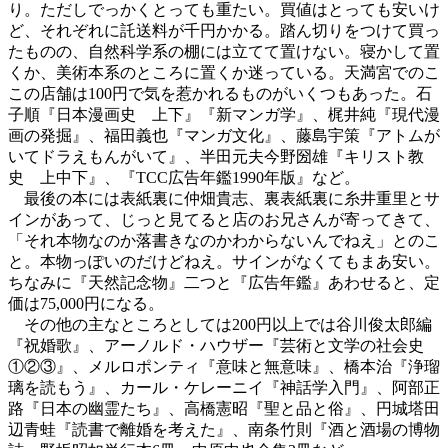
り。ただしでっかくとっても重たい。買値はとっても安いけ
ど、それぞれに託送料が千円かかる。踏ん切りをつけて買っ
たものの、自然科学系の棚には立てて置けない。寝かして置
くか、美術本系のところに置くか迷っている。天満宮でのこ
この店舗は100円で気を惹かれるものがいくつもあった。石
子順『日本漫画史 上下』『新マンガ学』、梶井純『現代漫
画の発掘』、福田義也『マンガ文化』、藤島宇策『アトムが
いてドラえもんがいて』、半田元夫今野圀雄『キリスト教
史 上中下』、『TCC広告年鑑1990年版』など。
最後の本には表紙裏に仲畑貴志、裏表紙裏に糸井重里とサ
インがあって、じっと見てると店のお兄さんが寄ってきて、
「それ本物なのか落書きなのかわからないんでねえ」とのこ
と。本物っぽいのだけどねえ。サインがなくてもまあ安い。
ちなみに『天然記念物』二つと『広告年鑑』あわせると、定
価は75,000円になる。
その他の主なところとしては200円以上では谷川俊太郎編
『祝婚歌』、アーノルド・ハウザー『芸術と文学の社会史
①②③』、メルロポンティ『意味と無意味』、橋本治『浄瑠
璃を読もう』、カール・ケレーニイ『神話学入門』、阿部正
路『日本の幽霊たち』、高橋憲昭『聖と品と俗』、円城塔田
辺青蛙『読書で離婚を考えた』、南条竹則『酒と酒場の博物