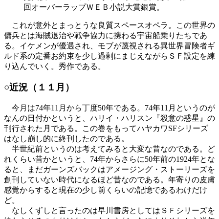
回オーバーラップＷＥＢ小説大賞銀賞。
これが意外とまっとうな良質スペースオペラ。この世界の
傭兵とは海賊退治や戦争協力に携わる宇宙船乗りたちであ
る。イケメンが優遇され、モブが蔑視される異世界冒険者ギ
ルド系の定番お約束を少し過剰にまじえながらＳＦ設定を練
り込んでいく。秀作である。
○近況（１１月）
今月は74年11月から丁度50年である。74年11月というのが
なんの日付かというと、ハリイ・ハリスン『殺意の惑星』の
刊行された月である。この巻をもってハヤカワSFシリーズ
はなし崩し的に終刊したのである。
半世紀前というのは考えてみると大変な昔なのである。ど
れくらい昔かというと、74年からさらに50年前の1924年とな
ると、まだガーンズバックはアメージング・ストーリーズを
創刊していない時代になるほど昔なのである。年寄りの皮膚
感覚からすると現在の少し前くらいの記憶であるわけだけ
ど。
なしくずしと言ったのは早川書房としてはＳＦシリーズを