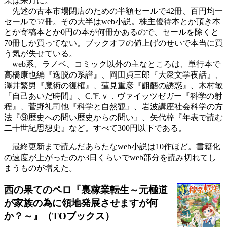
果は来月に。
先述の古本市場閉店のための半額セールで42冊、百円均一
セールで57冊。その大半はweb小説。株主優待本とか頂き本
とか寄稿本とか0円の本が何冊かあるので、セールを除くと
70冊しか買ってない。ブックオフの値上げのせいで本当に買
う気が失せている。
web系、ラノベ、コミック以外の主なところは、単行本で
高橋康也編『逸脱の系譜』、岡田貞三郎『大衆文学夜話』、
澤井繁男『魔術の復権』、蓮見重彦『齟齬の誘惑』、木村敏
『自己あいだ時間』、C.℉.ｖ．ヴァイッツゼガー『科学の射
程』、菅野礼司他『科学と自然観』、岩波講座社会科学の方
法『⑨歴史への問い歴史からの問い』、矢代梓『年表で読む
二十世紀思想史』など。すべて300円以下である。
最終更新まで読んだあらたなweb小説は10作ほど。書籍化
の速度が上がったのか3日くらいでweb部分を読み切れてし
まうものが増えた。
西の果てのペロ『裏稼業転生～元極道
が家族の為に領地発展させますが何
か？～』（TOブックス）