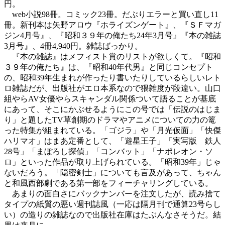
円。
web小説98冊。コミック23冊。だぶりエラーと買い直し11
冊。新刊本は矢野アロウ『ホライズンゲート』、『ＳＦマガ
ジン4月号』、『昭和３９年の俺たち24年3月号』『本の雑誌
3月号』、4冊4,940円。雑誌ばっかり。
『本の雑誌』はメフィスト賞のリストが欲しくて。『昭和
３９年の俺たち』は、『昭和40年代男』と同じコンセプト
の、昭和39年生まれが作ったり書いたりしているらしいレト
ロ雑誌だが、出版社がエロ本系なので猥雑度が段違い。山口
組やらAV女優やらスキャンダル関係ついて語ることが基底
にあって、そこにかぶせるようにこの号では「伝説のはじま
り」と題したTV草創期のドラマやアニメについての力の篭
った特集が組まれている。「ゴジラ」や「月光仮面」「快傑
ハリマオ」はまあ定番として、「遊星王子」「実写版 鉄人
28号」「まぼろし探偵」「コンバット」「ナポレオン・ソ
ロ」といった作品が取り上げられている。「昭和39年」じゃ
ないだろう。「隠密剣士」についても言及があって、ちゃん
と和風西部劇である第一部をフィーチャリングしている。
あまりの面白さにバックナンバーを注文したが、読み捨て
タイプの紙質の悪い週刊誌風（一応は隔月刊で通算23号らし
い）の造りの雑誌なので出版社在庫はたぶんなさそうだ。結