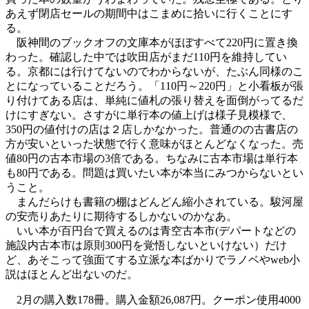
あえず閉店セールの期間中はこまめに拾いに行くことにす
る。
阪神間のブックオフの文庫本がほぼすべて220円に置き換
わった。確認した中では吹田店がまだ110円を維持してい
る。京都には行けてないのでわからないが、たぶん同様のこ
とになっていることだろう。「110円～220円」と小看板が張
り付けてある店は、単純に値札の張り替えを面倒がってるだ
けにすぎない。さすがに単行本の値上げは様子見模様で、
350円の値付けの店は２店しかなかった。普通のの古書店の
方が安いといった状態で行く意味がほとんどなくなった。売
値80円の古本市場の3倍である。ちなみに古本市場は単行本
も80円である。問題は買いたい本が本当にみつからないとい
うこと。
まんだらけも書籍の棚はどんどん縮小されている。駿河屋
の安売りあたりに期待するしかないのかなあ。
いい本が百円台で買えるのは青空古本市(デパートなどの
施設内古本市は原則300円を覚悟しないといけない）だけ
ど、あそこって強面てする立派な本ばかりでラノベやweb小
説はほとんど出ないのだ。
2月の購入数178冊。購入金額26,087円。クーポン使用4000