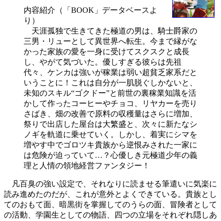
内容紹介（「BOOK」データベースよ
り）
天涯孤独で生きてきた極道の男は、騎士爵家の
三男・リューとして異世界へ転生。今まで縁がな
かった家族の愛を一身に受けてスクスクと成長
し、やがて気づいた。優しすぎる彼らは先祖
代々、ケンカは強いが稼業は弱い超貧乏家系だと
いうことに！これは自分が一肌脱ぐしかないと、
未知のスキル“ゴクドー”と前世の裏稼業知識を活
かして作ったコーヒーやチョコ、リヤカーを売り
さばき、畑の改善で原料の収穫量はさらに増加、
祭りで出店した屋台は大繁盛と、次々に新たなシ
ノギを軌道に乗せていく。しかし、着実にシマを
増やす中でゴロツキ貴族から逆恨みされた一家に
は危険が迫っていて…？心優しき元極道少年の義
理と人情の領地経営ファンタジー！
凡百臭の強い設定で、それなりに読ませる筆遣いに気楽に
読み進めたのだが、これが意外とよくできている。貴族とし
てのおもて面、暗黒街を掌握してのうらの面、冒険者として
の活動、学園生としての物語、四つの立場をそれぞれ隠しあ