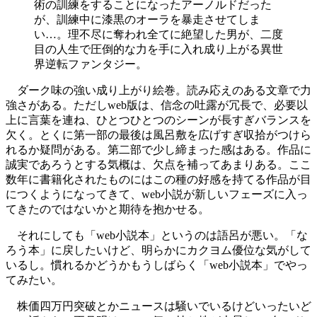
術の訓練をすることになったアーノルドだった
が、訓練中に漆黒のオーラを暴走させてしま
い…。理不尽に奪われ全てに絶望した男が、二度
目の人生で圧倒的な力を手に入れ成り上がる異世
界逆転ファンタジー。
ダーク味の強い成り上がり絵巻。読み応えのある文章で力
強さがある。ただしweb版は、信念の吐露が冗長で、必要以
上に言葉を連ね、ひとつひとつのシーンが長すぎバランスを
欠く。とくに第一部の最後は風呂敷を広げすぎ収拾がつけら
れるか疑問がある。第二部で少し締まった感はある。作品に
誠実であろうとする気概は、欠点を補ってあまりある。ここ
数年に書籍化されたものにはこの種の好感を持てる作品が目
につくようになってきて、web小説が新しいフェーズに入っ
てきたのではないかと期待を抱かせる。
それにしても「web小説本」というのは語呂が悪い。「な
ろう本」に戻したいけど、明らかにカクヨム優位な気がして
いるし。慣れるかどうかもうしばらく「web小説本」でやっ
てみたい。
株価四万円突破とかニュースは騒いでいるけどいったいど