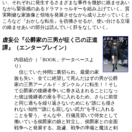
い、それぞれに発生するさまざまな事件を微妙に絡ませあい
ながら緊張感のあるドラマトゥルギーを組み上げていく。質
実剛健な家族像と領地を発展させながら成り上がっていくと
ころなど『おかしな転生』を彷彿させるが、使い分ける立場
の絡ませあいの部分は読んでいく肝をなしていく。
虚妄公『公爵家の三男が征く己の正道
譚』（エンターブレイン）
内容紹介（「BOOK」データベースよ
り）
信じていた仲間に裏切られ、最愛の家
族も失い、全てに絶望して死んだはずの男が公爵
家の三男アーノルド・ダンケルノに転生！！そし
て公爵家の後継者争いに巻き込まれることになっ
た彼は後継者の座を手に入れるため、さらに前世
と同じ過ちを繰り返さないためにも“誰にも侵さ
れない知性”“誰にも屈しない武力”を手に入れる
ことを誓う。そんな中、行儀見習いで侍女として
働いている侯爵家の娘と対立し、侯爵家との全面
戦争へと発展する。急遽、戦争の準備と魔法と剣