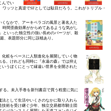
こんでい
、ワッツと真逆でSFとしては駄目だろう。これがトリプル・
いくなかで、アーキペラゴの風景と著名人た
、時間歪曲効果がからめてあるような気がし
」といった独立性の強い長めのパーツが、殺
2篇、表題部分に同じ誤植あり。
。化粧をベースに人類進化を展開していく物
れる。けれども同時に『永遠の森』では抑え
というぼくにとって縁遠い世界を全開された
する。未入手巻を新刊書店で買う程度に気に
魔法として生活やいくさのなかに取り入れら
造技術を受け継ぐ少年、独立交易都市騎士団
すぐバランスよく展開した王道ファンタジイ