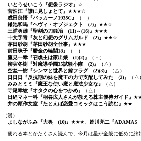
いとうせいこう『想像ラジオ』
☆
菅浩江『誰に見しょとて』
★★★☆
成田良悟『バッカーノ1935C』
（－）
鎌池和馬『ヘヴィ・オブジェクト (7)』
★★☆
三浦勇雄『聖剣の刀鍛冶 (11)～(16)』
★★★
十文字青『灰と幻想のグリムガルド (2)』
★★☆
茅田砂胡『茅田砂胡全仕事』
★★★
前田珠子『鬱金の暁闇18』
（－）
鷹見一幸『召喚主は家出娘 (1)(2)』
（－）
柳実冬樹『対魔導学園35試験小隊 (2)』
（△）
空埜一樹『シンマと世界と嫁フラグ (2)(3)』
（△）
日日日『反抗期の妹を魔王の力で支配してみた (2)』
（△
みみとミミ『魔王な使い魔と魔法少女な』
（△）
寺尾幸紘『オタクの心をつかめ』
（△）
日経マネー科『桐谷広人さんが教える株主優待ガイド』
★
井の頭作文室『たとえば恋愛コミックはこう読む』
★★
（漫）
よしながふみ『大奥 (10)』
★★★、
皆川亮二『ADAMAS (6)
疲れる本とかたくさん読んで、今月は星が全般に低めに終始