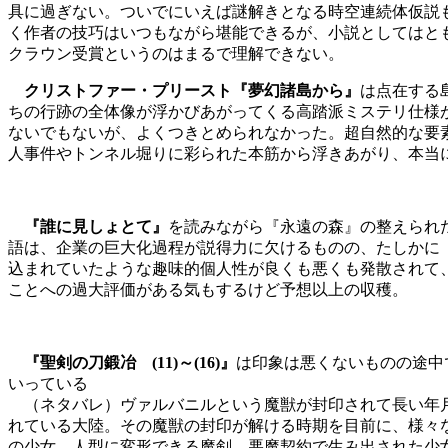
具に過ぎない。ついでにいえば謎解きとなる時空連続体仮説
く作者の技巧はいつもながら堪能できるが、小説としてはとも
クラウン受賞というのはまるで理解できない。
クリストファー・プリースト『夢幻諸島から』
は点在する
ちの行跡の全体像が浮かびあがってくる高踏派ミステリ仕様
ないでもないが、よくつきとめられなかった。超自然的な要
人事件やトンネル堀りに彩られた本筋から浮きあがり、本当
『誰に見しょとて』
を読みながら『永遠の森』の整えられ
語は、企業の巨大化過程が説得力に欠けるものの、たしかに
込まれていたような趣味的個人性が良くも悪くも発散されて
ことへの過大評価がある気もするけど予想以上の収穫。
『聖剣の刀鍛冶 (11)～(16)』
は印象は悪くないものの途中
いっている
（ネタバレ）ヴァルバニルという魔獣が封印されて長い年月
れている大陸。その魔獣の封印が解ける時期を目前に、様々
の少女、人型に変形できる魔剣、悪魔契約で生み出された少