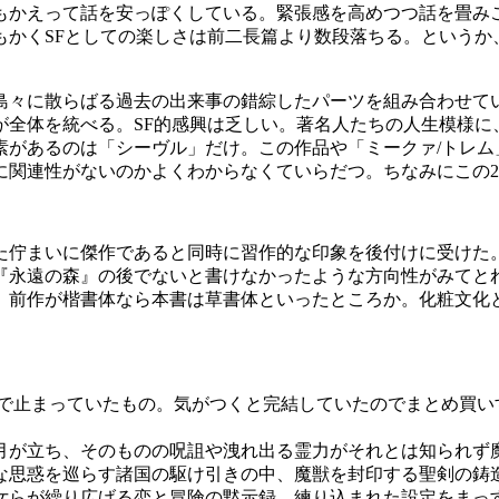
もかえって話を安っぽくしている。緊張感を高めつつ話を畳み
かくSFとしての楽しさは前二長篇より数段落ちる。というか
島々に散らばる過去の出来事の錯綜したパーツを組み合わせて
が全体を統べる。SF的感興は乏しい。著名人たちの人生模様に
素があるのは「シーヴル」だけ。この作品や「ミークァ/トレム
に関連性がないのかよくわからなくていらだつ。ちなみにこの
た佇まいに傑作であると同時に習作的な印象を後付けに受けた
『永遠の森』の後でないと書けなかったような方向性がみてと
、前作が楷書体なら本書は草書体といったところか。化粧文化
で止まっていたもの。気がつくと完結していたのでまとめ買い
が立ち、そのものの呪詛や洩れ出る霊力がそれとは知られず
な思惑を巡らす諸国の駆け引きの中、魔獣を封印する聖剣の鋳
女らが繰り広げる恋と冒険の黙示録。練り込まれた設定をまっ