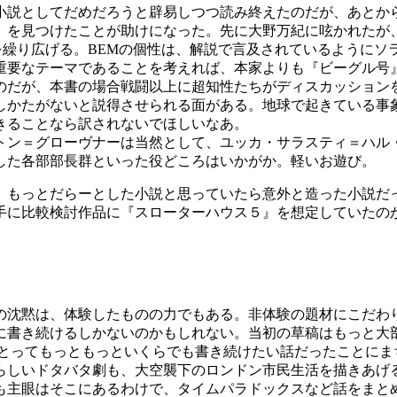
小説としてだめだろうと辟易しつつ読み終えたのだが、あとか
』を見つけたことが助けになった。先に大野万紀に呟かれたが
を繰り広げる。BEMの個性は、解説で言及されているようにソ
重要なテーマであることを考えれば、本家よりも『ビーグル号
のだが、本書の場合戦闘以上に超知性たちがディスカッション
しかたがないと説得させられる面がある。地球で起きている事
きることなら訳されないでほしいなあ。
ン＝グローヴナーは当然として、ユッカ・サラスティ＝ハル
した各部部長群といった役どころはいかがか。軽いお遊び。
、もっとだらーとした小説と思っていたら意外と造った小説だ
手に比較検討作品に『スローターハウス５』を想定していたの
沈黙は、体験したものの力でもある。非体験の題材にこだわ
に書き続けるしかないのかもしれない。当初の草稿はもっと大
とってもっともっといくらでも書き続けたい話だったことにま
らしいドタバタ劇も、大空襲下のロンドン市民生活を描きあげ
も主眼はそこにあるわけで、タイムパラドックスなど話をまと