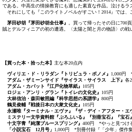
である。中高生の情操教育にも適した素直な作品。泣けるラ
それにしても『このライトノベルがすごい！2014』では、
茅田砂胡『茅田砂胡全仕事』
。買って帰ったその日に70
賊とデルフィニアの初の遭遇。〈太陽と闇と月の物語〉の戦
【買った本・拾った本】
主な本20点内
ヴィリエ・ド・リラダン『トリビュラ・ボノメ』
1,000
アダム・ザミーンサイド『サイラス・サイラス 上下』
各2
アダム・カバット『江戸化物草紙』
105円
ロジェ・アンリ・グラン『トイレの文化史』
105円
大林信治・森田敏照編『科学思想の系譜学』
800円
鶴見俊輔『戦後日本の大衆文化史』
105円
永瀬唯『ターミナル・エヴァ』『ザ・デイ・アフター・エ
ミステリー文学資料館『ぷろふいる』『別冊宝石』『宝石
十文字青『純潔ブルースプリング』
400円 *やっと見つ
「小説宝石 12月号」
1,000円 *別冊付録『「少年」傑