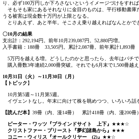
り、必ず100万円しか下ろさないというイメージづけをすれ
そもそも家にあるそれなりに金目のものは、平行移動書庫だ
うる被害は現金数十万円が上限となる。
とりあえず、あと半年。そこさえ乗り越えればなんとかでき
〇10月の結果
支出計：292,194円。前年10月239,087円。52,880円増。
入手書籍：188冊 33,505円。累計2,087冊。前年累計1,893冊
5万円を越える増。どうしたのかと思ったら、去年はパチで1
購入冊数3年連続2,000冊突破。それでも6月末で1,50
10月31日（火）～11月30日（月）
【トピック
】
10月第5週～11月第5週。
イヴェントなし。年末に向けて株を眺めつつ、いろいろ話
【読んだ本】
39冊（内、漫14冊） 累計418冊（内、漫200冊
ピーター・ワッツ『ブラインドサイト 上下』
★★★☆
クリストファー・プリースト『夢幻諸島から』
★★★
コニー・ウィリス『オールクリヤー (2)』
★★☆