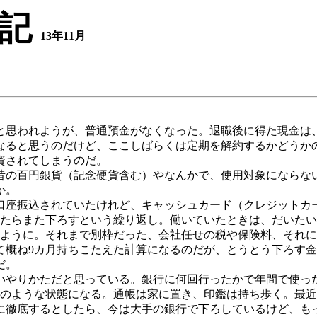
記
13年11月
思われようが、普通預金がなくなった。退職後に得た現金は、
なると思うのだけど、ここしばらくは定期を解約するかどうか
資されてしまうのだ。
の百円銀貨（記念硬貨含む）やなんかで、使用対象にならない
か。
口座振込されていたけれど、キャッシュカード（クレジットカ
ったらまた下ろすという繰り返し。働いていたときは、だいた
いように。それまで別枠だった、会社任せの税や保険料、それ
て概ね9カ月持ちこたえた計算になるのだが、とうとう下ろす
だ。
やりかただと思っている。銀行に何回行ったかで年間で使っ
と今のような状態になる。通帳は家に置き、印鑑は持ち歩く。最
に徹底するとしたら、今は大手の銀行で下ろしているけど、も