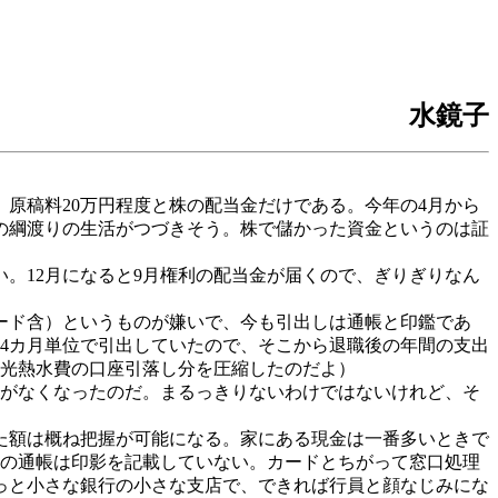
水鏡子
原稿料20万円程度と株の配当金だけである。今年の4月から
の綱渡りの生活がつづきそう。株で儲かった資金というのは証
。12月になると9月権利の配当金が届くので、ぎりぎりなん
ード含）というものが嫌いで、今も引出しは通帳と印鑑であ
い4カ月単位で引出していたので、そこから退職後の年間の支出
に光熱水費の口座引落し分を圧縮したのだよ）
金がなくなったのだ。まるっきりないわけではないけれど、そ
た額は概ね把握が可能になる。家にある現金は一番多いときで
近の通帳は印影を記載していない。カードとちがって窓口処理
っと小さな銀行の小さな支店で、できれば行員と顔なじみにな