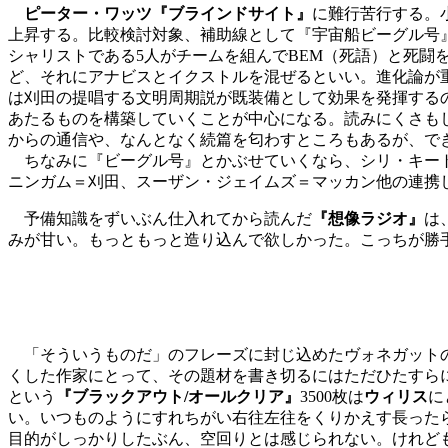
ピーター・ワッツ『ブラインドサイト』
に難行苦行する。
上昇する。比較検討対象、補助線として『宇宙船ビーグル号
シャリストである5人がチームを組んでBEM（死語）と死闘
ど、それにアナビスとイクストルを混ぜるといい。進化論が
は刈田の提唱する文明周期説が既装備として効果を発揮する
あたるものを構築していくことが中心になる。読みにくさも
からの通信や、なんとなく続篇を匂わすところもあるが、で
ちなみに『ビーグル号』とかぶせていくなら、シリ・キート
ニンガム＝刈田、スーザン・ジェイムズ＝マッカン他の連携
予備知識をずいぶん仕入れてから読んだ
『想像ラジオ』
は
みが甘い。もっともっと造り込んで欲しかった。こっちが勝
「そういうものだ」のフレーズに封じ込めたヴォネガットの
くした作家にとって、その題材を書き切るにはただひたすら
という
『ブラックアウト/オールクリア』
3500枚は
ウィリス
に
い。いつものようにすれちがい右往左往をくりかえす長った
目的がしっかりしたぶん、空回りとは感じられない。けれど