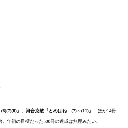
）
★
(7)(8)』
、
河合克敏『とめはね (7)～(11)』
ほか14冊
。年初の目標だった500冊の達成は無理みたい。