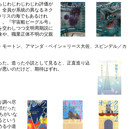
らじわじわじわじわ評価が
、全員が系統の異なるネク
ラリスの海でもあるけれ
』。『宇宙船ビーグル号』
を交わしつつ文明周期説に
象や、職業正体不明の父親
・モートン、アマンダ・ベイン＝リース大佐、スピンデル／カ
った。造った小説として見ると、正直造り込
が悪いのだけど、期待はずれ。
り調べ尽
部だった
ちがいな
るという
める小道