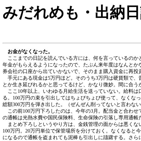
みだれめも
・出納日
お金がなくなった。
ここまでの日記を読んでいる方には、何を言っているのかと
年金がもらえるようになったので、たぶん来年度はなんとか
券会社の口座から出ていかないで、そのまま購入資金に再投
手元にある現金は5万円ほど。そのうち3万円は硬貨類で、昔
とか生き延びれるかと思ってるけど、かなり微妙。間に合う
ここ10年以上、いわゆる月給生活を送っていない。給料は
る。100万円の束を引出してはちょびちょび使って、なくな
総額300万円を弾き出した。（ぜんぜん削ってないと言わな
この前100万円下ろしたのは、今年の3月。配当金と合わせ
の通帳は光熱水費や国民保険料、生命保険の引落し専用通帳
まとめ下ろしというやり方は、金銭管理の面からは悪くない
100万円。20万円単位で保管場所を分けておく。なくなる
になるので通帳を盗まれても泥棒も引出しに躊躇する。さら