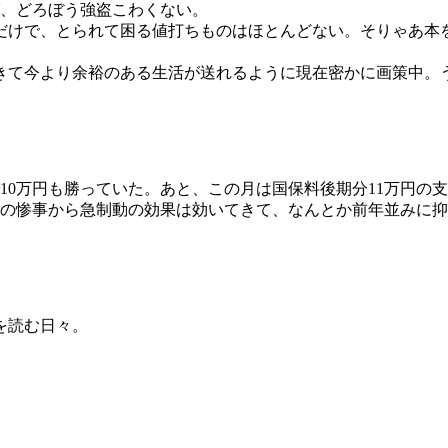
ば、どろぼう強盗こわくない。
けで、とられて困る値打ちものはほとんどない。そりゃあ本
て今より余裕のある生活が送れるように現在密かに画策中。
0万円も勝っていた。あと、この月は国保料後期分11万円の
0冊越えの惨事から急制動の効果は効いてきて、なんとか前年並みに
を読む日々。
）