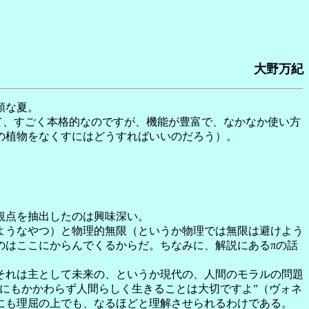
大野万紀
順な夏。
て、すごく本格的なのですが、機能が豊富で、なかなか使い方
の植物をなくすにはどうすればいいのだろう）。
観点を抽出したのは興味深い。
ようなやつ）と物理的無限（というか物理では無限は避けよう
のはここにからんでくるからだ。ちなみに、解説にあるπの話
それは主として未来の、というか現代の、人間のモラルの問題
にもかかわらず人間らしく生きることは大切ですよ”（ヴォネ
にも理屈の上でも、なるほどと理解させられるわけである。