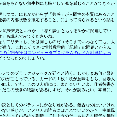
か命をもたない無生物にも時として魂を感じることができるか
解しつつ、にもかかわらず「共感」が人間性の本質にあること
他者の内部状態を推定すること」によって得られるという話を
ン流未来史というか、「移相夢」ともゆるやかに関連してい
オ」も読んでみてくださいね。
なリアリティも、実は同じものだ（そこまでいわなくても、大
が違う。これこそまさに情報数学的「記述」の問題とからん
この宇宙が実はコンピュータプログラムのような計算によっ
どうなったのでしょうね。
ジノでのブラックジャックが延々と続く。しかしまあ何と緊迫
の力がこもっている。カードの１枚１枚が意味をもち、登場人
い結末。でも、この３人組には、また会いたいよ。作者後書き
まだこの続きの物語があるはずだ。それが読みたい。本当に。
小説としてのバランスにかなり難がある。饒舌なのはいいけれ
いない感じだ。アメリカの読者にはこれでいいのか？ 中華風
ーとなっているのを期待してしまうのだ。もちろん時代を無視