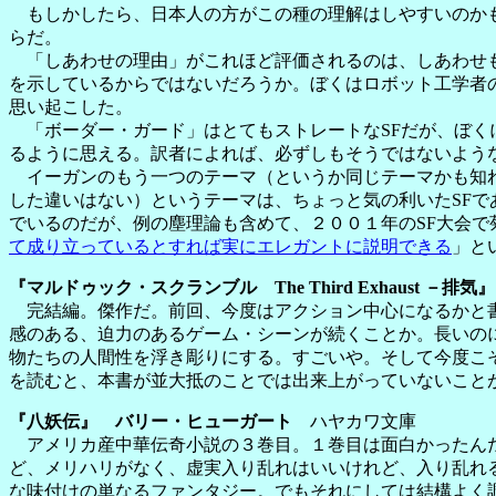
もしかしたら、日本人の方がこの種の理解はしやすいのかも
らだ。
「しあわせの理由」がこれほど評価されるのは、しあわせも
を示しているからではないだろうか。ぼくはロボット工学者
思い起こした。
「ボーダー・ガード」はとてもストレートなSFだが、ぼく
るように思える。訳者によれば、必ずしもそうではないよう
イーガンのもう一つのテーマ（というか同じテーマかも知れ
した違いはない）というテーマは、ちょっと気の利いたSF
でいるのだが、例の塵理論も含めて、２００１年のSF大会
て成り立っているとすれば実にエレガントに説明できる
」と
『マルドゥック・スクランブル The Third Exhaust －排
完結編。傑作だ。前回、今度はアクション中心になるかと書
感のある、迫力のあるゲーム・シーンが続くことか。長いの
物たちの人間性を浮き彫りにする。すごいや。そして今度こ
を読むと、本書が並大抵のことでは出来上がっていないこと
『八妖伝』 バリー・ヒューガート
ハヤカワ文庫
アメリカ産中華伝奇小説の３巻目。１巻目は面白かったんだ
ど、メリハリがなく、虚実入り乱れはいいけれど、入り乱れ
な味付けの単なるファンタジー。でもそれにしては結構よく