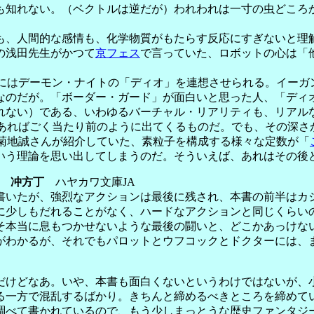
知れない。（ベクトルは逆だが）われわれは一寸の虫どころ
、人間的な感情も、化学物質がもたらす反応にすぎないと理
の浅田先生がかつて
京フェス
で言っていた、ロボットの心は「
にはデーモン・ナイトの「ディオ」を連想させられる。イーガ
なのだが。「ボーダー・ガード」が面白いと思った人、「ディ
ない）である、いわゆるバーチャル・リアリティも、リアル
であればごく当たり前のように出てくるものだ。でも、その深さ
で菊地誠さんが紹介していた、素粒子を構成する様々な定数が「
いう理論を思い出してしまうのだ。そういえば、あれはその後
気』 冲方丁
ハヤカワ文庫JA
いたが、強烈なアクションは最後に残され、本書の前半はカ
に少しもだれることがなく、ハードなアクションと同じくらい
そ本当に息もつかせないような最後の闘いと、どこかあっけな
がわかるが、それでもパロットとウフコックとドクターには、
けどなあ。いや、本書も面白くないというわけではないが、
る一方で混乱するばかり。きちんと締めるべきところを締めて
調べて書かれているので、もう少しまっとうな歴史ファンタジ