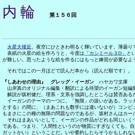
内 輪
第１５６回
火星大接近
。夜空にひときわ明るく輝いています。薄曇り
表紙の火星の絵を作ろうと、今度は
「カシミール３D」
と
が難しい。思ったような絵を作るにはもっと練習が必要なよ
それではこの一月ほどで読んだ本から（読んだ順です）。
『しあわせの理由』 グレッグ・イーガン
ハヤカワ文庫
山岸真のオリジナル編集・翻訳による待望のイーガン短編
解説が坂村健だ。理系・文系を強調したところは賛否あるだ
イーガンのテーマの一つに、「無限」の扱いがある。ラッカ
とする）の間に、（まあこれも数学には違いないが）コンピ
もまさにこの種の無限の問題なのであるが、坂村さんはカー
それはまあいいとして、イーガンの作品がどれも同じいくつ
である。つまり、”人間性というのが物質にすぎなくても、
ガットかい）ということだ。いや要約したらそうかもしれな