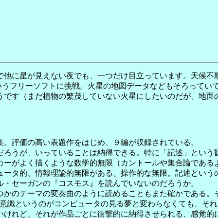
で他に星が見えない夜でも、一つだけ目立っています。天候不
いうフリーソフトに挑戦。火星の地図データなどもそろってい
うです（まだ植物の繁茂していない火星にしたいのだが、地面
集。評価の高い表題作をはじめ、９編が収録されている。
ろうが、いっていることは納得できる。特に「記述」という
ーがよく描くような数学的無限（カントールや集合論である
ュータ的、情報理論的無限がある。操作的な無限。記述という
ル・セーガンの『コスモス』を読んでいないのだろうか。
かのテーマの変奏曲のように読めることもまた確かである。
自意識というのがコンピュータの見る夢と変わらなくても、それ
いけれど、それが作品ごとに衝撃的に納得させられる、感覚的