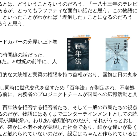
るとは、どういうことをいうのだろう。「一八七三年のテレビ
あるが、とってもラファティな面白い話だと思う。この物語に
、といったことがわかれば「理解した」ことになるのだろう
ろうと思う。
ードカバーの分厚い上下巻
の時間線の話だった。
れた。20世紀の前半に、人
目的な大統領と実質の権限を持つ首相がおり、国旗は日の丸を
かし同時に世代交代を促すため「百年法」が制定され、不老処
る前に、内務省のプロジェクトチームが国民への広報活動と具
。
官、百年法を拒否する拒否者たち、そして一般の市民たちの視点
るのだが、物語にはあくまでエンターテインメントとしての読
写が興味深い。わりあい説明的なのだが、それがうっとおし
が、確かに不老不死が実現した社会であり、細かな違いが良く
んど触れられていないのだが、設定はちゃんと作られているは