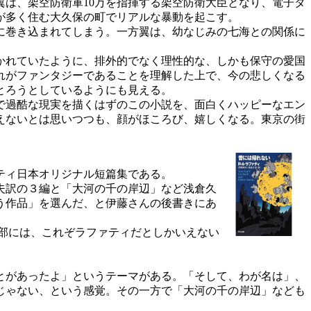
は、架空防衛軍10万を指揮する架空防衛大臣となり、電子タ
が多く住む大久保の町でリアルな暴動を起こす。
に巻き込まれてしまう。一方翼は、幼なじみの七海との関係に
かれていたように、排外的でなく理性的な、しかも保守の愛国
れがファンタジーであることを理解した上で、今の悲しくなる
とろうとしているようにも見える。
で過酷な現実を描くはずのこの小説を、面白くハッピーなエン
えないとは思いつつも、顔がほころび、嬉しくなる。東京の街
ティ日本オリジナル短篇集である。
夫訳の３編と「大河の千の岸辺」など浅倉久
う作品」を選んだ、と伊藤さんの後書きにあ
部には、これぞラファティだとしかいえない
とがあったよ」というテーマがある。「そして、わが名は」、
じゃない、という感覚。その一方で「大河の千の岸辺」なども