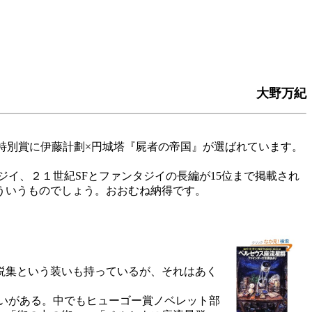
大野万紀
特別賞に伊藤計劃×円城塔『屍者の帝国』が選ばれています。
ジイ、２１世紀SFとファンタジイの長編が15位まで掲載され
ういうものでしょう。おおむね納得です。
説集という装いも持っているが、それはあく
いがある。中でもヒューゴー賞ノベレット部