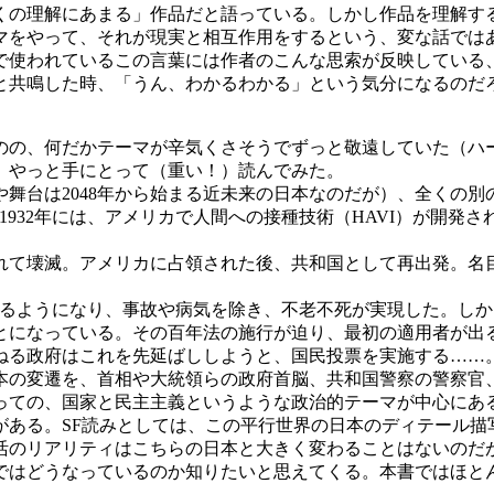
の理解にあまる」作品だと語っている。しかし作品を理解す
マをやって、それが現実と相互作用をするという、変な話では
で使われているこの言葉には作者のこんな思索が反映している
と共鳴した時、「うん、わかるわかる」という気分になるのだ
の、何だかテーマが辛気くさそうでずっと敬遠していた（ハ
、やっと手にとって（重い！）読んでみた。
舞台は2048年から始まる近未来の日本なのだが）、全くの別
932年には、アメリカで人間への接種技術（HAVI）が開発さ
て壊滅。アメリカに占領された後、共和国として再出発。名
れるようになり、事故や病気を除き、不老不死が実現した。し
とになっている。その百年法の施行が迫り、最初の適用者が出
ねる政府はこれを先延ばししようと、国民投票を実施する……
日本の変遷を、首相や大統領らの政府首脳、共和国警察の警察
っての、国家と民主主義というような政治的テーマが中心にあ
がある。SF読みとしては、この平行世界の日本のディテール描
活のリアリティはこちらの日本と大きく変わることはないのだ
ではどうなっているのか知りたいと思えてくる。本書ではほと