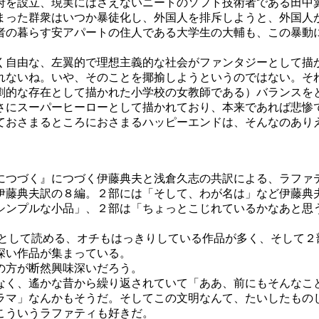
を設立、現実にはさえないニートのソフト技術者である田中翼
まった群衆はいつか暴徒化し、外国人を排斥しようと、外国人
の暮らす安アパートの住人である大学生の大輔も、この暴動
自由な、左翼的で理想主義的な社会がファンタジーとして描
れないね。いや、そのことを揶揄しようというのではない。そ
劇的な存在として描かれた小学校の女教師である）バランスを
にスーパーヒーローとして描かれており、本来であれば悲惨
ておさまるところにおさまるハッピーエンドは、そんなのあり
つづく』につづく伊藤典夫と浅倉久志の共訳による、ラファ
藤典夫訳の８編。２部には「そして、わが名は」など伊藤典
シンプルな小品」、２部は「ちょっとこじれているかなあと思
」として読める、オチもはっきりしている作品が多く、そして２
深い作品が集まっている。
の方が断然興味深いだろう。
く、遙かな昔から繰り返されていて「ああ、前にもそんなこ
ラマ」なんかもそうだ。そしてこの文明なんて、たいしたもの
こういうラファティも好きだ。