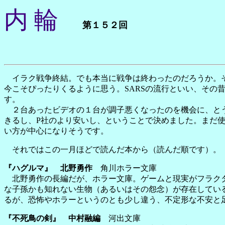
内 輪
第１５２回
イラク戦争終結。でも本当に戦争は終わったのだろうか。そ
今こそぴったりくるように思う。SARSの流行といい、その
す。
２台あったビデオの１台が調子悪くなったのを機会に、とうと
きるし、P社のより安いし、ということで決めました。まだ
い方が中心になりそうです。
それではこの一月ほどで読んだ本から（読んだ順です）。
『ハグルマ』 北野勇作
角川ホラー文庫
北野勇作の長編だが、ホラー文庫。ゲームと現実がフラクタ
な子孫かも知れない生物（あるいはその怨念）が存在してい
るが、恐怖やホラーというのとも少し違う、不定形な不安と
『不死鳥の剣』 中村融編
河出文庫