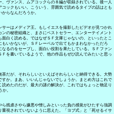
ー、ヴァンス、ムアコックらの８編が収録されている。後一人
アコックもいい。こういう、雰囲気で読めるタイプの話はとも
いからなんだろうか。
ンサーはメディア王。もしイエスを撮影したビデオが見つかれ
カンの秘密組織と、まさにベストセラー、エンターテイメント
も面白く読める。ではなぜＳＦ文庫じゃないの、といったとこ
にもいかないが、ＳＦレーベルで出てもかまわなかっただろ
になるのをセーブし、面白い役割を果たしている。ＳＦファン
ＳＦを書いているようで、他の作品もぜひ読んでみたいと思っ
無茶だが、それらしいといえばそれらしいと納得できる。大勢
ですか。まあ、いいんじゃないでしょうか。まとめ方はこれで
く読めたのだが、最大の謎の解決が、これではちょっと物足り
うか。
やら残虐さやら嫌悪や憎しみといった負の感覚がひたすら強調
り重視されていないように思えた。「ヨブ式」と「死せるイサ