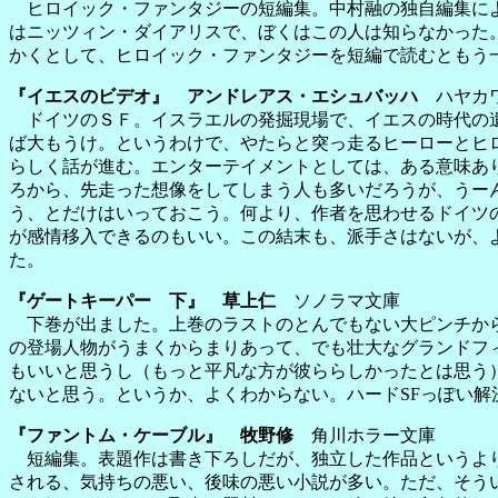
ヒロイック・ファンタジーの短編集。中村融の独自編集によ
はニッツィン・ダイアリスで、ぼくはこの人は知らなかった
かくとして、ヒロイック・ファンタジーを短編で読むともう
『イエスのビデオ』 アンドレアス・エシュバッハ
ハヤカ
ドイツのＳＦ。イスラエルの発掘現場で、イエスの時代の遺
ば大もうけ。というわけで、やたらと突っ走るヒーローとヒ
らしく話が進む。エンターテイメントとしては、ある意味あ
ろから、先走った想像をしてしまう人も多いだろうが、うー
う、とだけはいっておこう。何より、作者を思わせるドイツ
が感情移入できるのもいい。この結末も、派手さはないが、
た。
『ゲートキーパー 下』 草上仁
ソノラマ文庫
下巻が出ました。上巻のラストのとんでもない大ピンチから
の登場人物がうまくからまりあって、でも壮大なグランドフ
もいいと思うし（もっと平凡な方が彼ららしかったとは思う
ないと思う。というか、よくわからない。ハードSFっぽい
『ファントム・ケーブル』 牧野修
角川ホラー文庫
短編集。表題作は書き下ろしだが、独立した作品というより
される、気持ちの悪い、後味の悪い小説が多い。ただ、そう