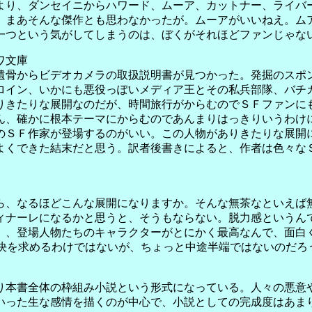
り、ダンセイニからハワード、ムーア、カットナー、ライバ
。まあそんな傑作とも思わなかったが。ムーアがいいねえ。ム
一つという気がしてしまうのは、ぼくがそれほどファンじゃな
ワ文庫
骨からビデオカメラの取扱説明書が見つかった。発掘のスポ
ロイン、いかにも悪役っぽいメディア王とその私兵部隊、バチ
りきたりな展開なのだが、時間旅行がからむのでＳＦファンに
ん、確かに根本テーマにからむのであんまりはっきりいうわけ
のＳＦ作家が登場するのがいい。この人物がありきたりな展開
よくできた結末だと思う。訳者後書きによると、作者は色々な
、なるほどこんな展開になりますか。そんな無茶なといえば
ィナーレになるかと思うと、そうもならない。脱力感というん
）、登場人物たちのキャラクターがとにかく最高なんで、面白
解決を求めるわけではないが、ちょっと中途半端ではないのだろ
本書全体の枠組み小説という形式になっている。人々の悪意
いった生な感情を描くのが中心で、小説としての完成度はあま