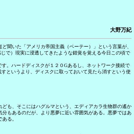
大野万紀
ほど聞いた「アメリカ帝国主義（ベーテー）」という言葉が、
感じで）現実に浸透してきたような錯覚を覚える今日この頃で
0です。ハードディスクが１２０Gあるし、ネットワーク接続で
残すというより、ディスクに取っておいて見たら消すという使
れども、そこにはハグルマという、エディアカラ生物群の遙か
気分もあるのだが、より悪夢に近い雰囲気がある。悪夢ではあ
である。