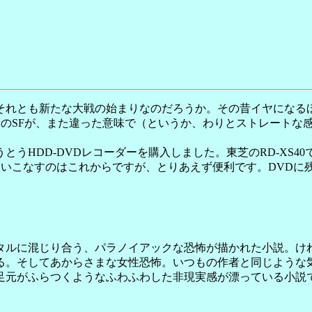
れとも新たな大戦の始まりなのだろうか。その昔イヤになる
昔のSFが、また違った意味で（というか、わりとストレートな
うHDD-DVDレコーダーを購入しました。東芝のRD-XS4
使いこなすのはこれからですが、とりあえず便利です。DVDに
ルに混じり合う、パラノイアックな恐怖が描かれた小説。け
る。そしてあからさまな女性恐怖。いつもの作者と同じような
足元がふらつくようなふわふわした非現実感が漂っている小説