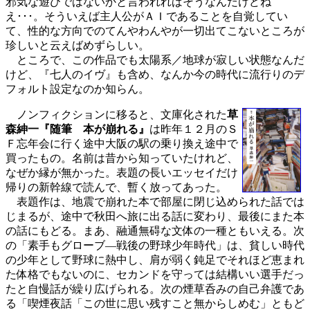
邪気な遊びではないかと言われればそうなんだけどね
え･･･。そういえば主人公がＡＩであることを自覚してい
て、性的な方向でのてんやわんやが一切出てこないところが
珍しいと云えばめずらしい。
ところで、この作品でも太陽系／地球が寂しい状態なんだ
けど、『七人のイヴ』も含め、なんか今の時代に流行りのデ
フォルト設定なのか知らん。
ノンフィクションに移ると、文庫化された
草
森紳一『随筆 本が崩れる』
は昨年１２月のＳ
Ｆ忘年会に行く途中大阪の駅の乗り換え途中で
買ったもの。名前は昔から知っていたけれど、
なぜか縁が無かった。表題の長いエッセイだけ
帰りの新幹線で読んで、暫く放ってあった。
表題作は、地震で崩れた本で部屋に閉じ込められた話では
じまるが、途中で秋田へ旅に出る話に変わり、最後にまた本
の話にもどる。まあ、融通無碍な文体の一種ともいえる。次
の「素手もグローブ―戦後の野球少年時代」は、貧しい時代
の少年として野球に熱中し、肩が弱く鈍足でそれほど恵まれ
た体格でもないのに、セカンドを守っては結構いい選手だっ
たと自慢話が繰り広げられる。次の煙草呑みの自己弁護であ
る「喫煙夜話「この世に思い残すこと無からしめむ」ともど