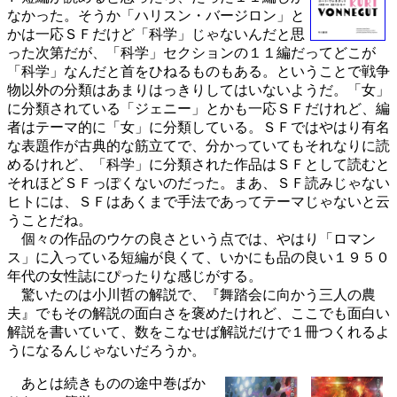
なかった。そうか「ハリスン・バージロン」と
かは一応ＳＦだけど「科学」じゃないんだと思
った次第だが、「科学」セクションの１１編だってどこが
「科学」なんだと首をひねるものもある。ということで戦争
物以外の分類はあまりはっきりしてはいないようだ。「女」
に分類されている「ジェニー」とかも一応ＳＦだけれど、編
者はテーマ的に「女」に分類している。ＳＦではやはり有名
な表題作が古典的な筋立てで、分かっていてもそれなりに読
めるけれど、「科学」に分類された作品はＳＦとして読むと
それほどＳＦっぽくないのだった。まあ、ＳＦ読みじゃない
ヒトには、ＳＦはあくまで手法であってテーマじゃないと云
うことだね。
個々の作品のウケの良さという点では、やはり「ロマン
ス」に入っている短編が良くて、いかにも品の良い１９５０
年代の女性誌にぴったりな感じがする。
驚いたのは小川哲の解説で、『舞踏会に向かう三人の農
夫』でもその解説の面白さを褒めたけれど、ここでも面白い
解説を書いていて、数をこなせば解説だけで１冊つくれるよ
うになるんじゃないだろうか。
あとは続きものの途中巻ばか