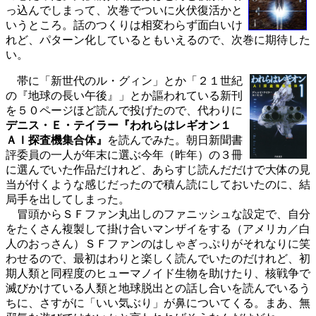
っ込んでしまって、次巻でついに火伏復活かと
いうところ。話のつくりは相変わらず面白いけ
れど、パターン化しているともいえるので、次巻に期待した
い。
帯に「新世代のル・グィン」とか「２１世紀
の『地球の長い午後』」とか謳われている新刊
を５０ページほど読んで投げたので、代わりに
デニス・Ｅ・テイラー『われらはレギオン１
ＡＩ探査機集合体』
を読んでみた。朝日新聞書
評委員の一人が年末に選ぶ今年（昨年）の３冊
に選んでいた作品だけれど、あらすじ読んだだけで大体の見
当が付くような感じだったので積ん読にしておいたのに、結
局手を出してしまった。
冒頭からＳＦファン丸出しのファニッシュな設定で、自分
をたくさん複製して掛け合いマンザイをする（アメリカ／白
人のおっさん）ＳＦファンのはしゃぎっぷりがそれなりに笑
わせるので、最初はわりと楽しく読んでいたのだけれど、初
期人類と同程度のヒューマノイド生物を助けたり、核戦争で
滅びかけている人類と地球脱出との話し合いを読んでいるう
ちに、さすがに「いい気ぶり」が鼻についてくる。まあ、無