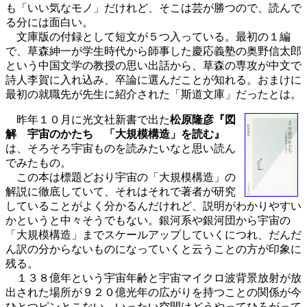
も「いい気なモノ」だけれど、そこは芸が勝つので、読んで
る分には面白い。
文庫版の付録として短文が５つ入っている。最初の１編
で、草森紳一が学生時代から師事した慶応義塾の奥野信太郎
という中国文学の教授の思い出話から、草森の専攻が中文で
詩人李賀に入れ込み、卒論に選んだことが知れる。おまけに
最初の就職先が先生に紹介された「斯道文庫」だったとは。
昨年１０月に光文社新書で出た
松原隆彦『図
解 宇宙のかたち 「大規模構造」を読む』
は、そろそろ宇宙ものを読みたいなと思い読ん
でみたもの。
この本は標題どおり宇宙の「大規模構造」の
解説に徹底していて、それはそれで著者が研究
していることがよく分かるんだけれど、説明がわかりやすい
かというと中々そうでもない。銀河系や銀河団から宇宙の
「大規模構造」までスケールアップしていくにつれ、だんだ
ん訳の分からないものになっていくと云うことの方が印象に
残る。
１３８億年という宇宙年齢と宇宙マイクロ波背景放射が放
出された場所が９２０億光年の広がりを持つことの関係が今
ひとつピンとこない。いったい空間はどうやってひろがって