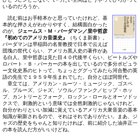
いるのだろうか。
読む前はお手軽本かと思っていたけれど、基
本的な押さえがわかりやすく、結構面白かった
のが、
ジェームス・Ｍ・バーダマン／里中哲彦
『初めてのアメリカ音楽史』
（ちくま新書）。
バーダマンは早稲田の名誉教授で日本で云えば
団塊の世代くらい、アメリカ黒人史の著作があ
る白人。里中哲彦は見た目４０代後半くらい、ビートルズや
ロバート・Ｂ・パーカーの本を出しているので多分ポピュラ
ー文化史系のヒトって、ちょっとググってみたら河合塾の英
語の先生で１９５９年生まれでした。自分とほぼ同世代。
章立ては、アメリカン・ルーツ・ミュージック、ゴスペ
ル、ブルーズ、ジャズ、ソウル／ファンク／ヒップ・ホッ
プ、カントリーとフォーク、ロックン・ロールとオーソドッ
クスで、刺激的という意味では全然刺激的じゃないけれど、
自分がわりといい加減に覚えているアメリカ大衆音楽の基本
知識が刷新されるので、それはそれでありがたい。まあ、ジ
ャズの歴史をちゃんと知りたければ、前に紹介した油井正一
の本を読んだ方がいいけどね。