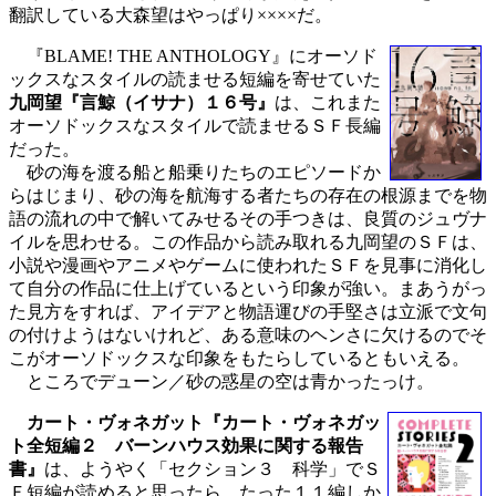
翻訳している大森望はやっぱり××××だ。
『BLAME! THE ANTHOLOGY』にオーソド
ックスなスタイルの読ませる短編を寄せていた
九岡望『言鯨（イサナ）１６号』
は、これまた
オーソドックスなスタイルで読ませるＳＦ長編
だった。
砂の海を渡る船と船乗りたちのエピソードか
らはじまり、砂の海を航海する者たちの存在の根源までを物
語の流れの中で解いてみせるその手つきは、良質のジュヴナ
イルを思わせる。この作品から読み取れる九岡望のＳＦは、
小説や漫画やアニメやゲームに使われたＳＦを見事に消化し
て自分の作品に仕上げているという印象が強い。まあうがっ
た見方をすれば、アイデアと物語運びの手堅さは立派で文句
の付けようはないけれど、ある意味のヘンさに欠けるのでそ
こがオーソドックスな印象をもたらしているともいえる。
ところでデューン／砂の惑星の空は青かったっけ。
カート・ヴォネガット『カート・ヴォネガッ
ト全短編２ バーンハウス効果に関する報告
書』
は、ようやく「セクション３ 科学」でＳ
Ｆ短編が読めると思ったら、たった１１編しか