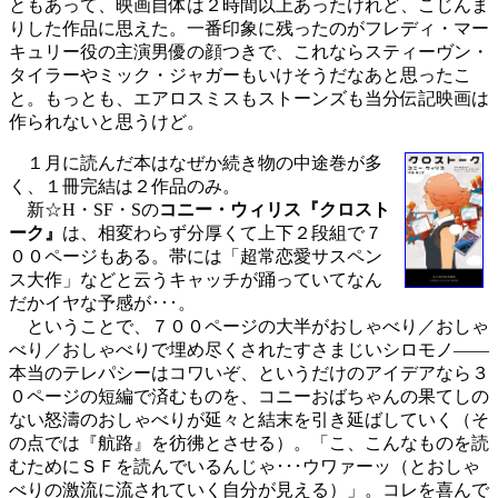
ともあって、映画自体は２時間以上あったけれど、こじんま
りした作品に思えた。一番印象に残ったのがフレディ・マー
キュリー役の主演男優の顔つきで、これならスティーヴン・
タイラーやミック・ジャガーもいけそうだなあと思ったこ
と。もっとも、エアロスミスもストーンズも当分伝記映画は
作られないと思うけど。
１月に読んだ本はなぜか続き物の中途巻が多
く、１冊完結は２作品のみ。
新☆H・SF・Sの
コニー・ウィリス『クロスト
ーク』
は、相変わらず分厚くて上下２段組で７
００ページもある。帯には「超常恋愛サスペン
ス大作」などと云うキャッチが踊っていてなん
だかイヤな予感が･･･。
ということで、７００ページの大半がおしゃべり／おしゃ
べり／おしゃべりで埋め尽くされたすさまじいシロモノ――
本当のテレパシーはコワいぞ、というだけのアイデアなら３
０ページの短編で済むものを、コニーおばちゃんの果てしの
ない怒濤のおしゃべりが延々と結末を引き延ばしていく（そ
の点では『航路』を彷彿とさせる）。「こ、こんなものを読
むためにＳＦを読んでいるんじゃ･･･ウワァーッ（とおしゃ
べりの激流に流されていく自分が見える）」。コレを喜んで