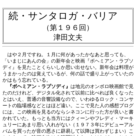
続・サンタロガ・バリア
（第１９６回）
津田文夫
はや２月ですね。１月に何があったかなあと思っても、
「いまじにあんの会」の新年会と映画『ボヘミアン・ラプソ
ディ』を見たことくらいしか思い出せない。新年会は料理が
うまかったのは覚えているが、何の話で盛り上がっていたの
かはもう忘れている。
『ボヘミアン・ラプソディ』
は地元のオンボロ映画館で見
たのだけれど、デジタル化されて以前に比べれば良くなった
とはいえ、普通の音響設備なので、いわゆるロック・コンサ
ートの臨場感などとはほど遠い。ここで見た人の感想ブログ
には、この映画を見るのならシネコンに行った方が良いと書
かれていた。もっとも当方にはクィーンやフレディ・マーキ
ュリーにあまり思い入れがない（１９７３年にデビューアル
バムを買ったが音の悪さに辟易して以降は買わずじまい）こ