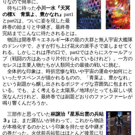
りなので簡単に。
待ちに待った
小川一水『天冥
の標X 青葉よ、豊かなれ』
part1
とpart2は、ついに姿を現した最
終巻の始まりと中継ぎ。最終巻
完結までこんなに待たされるとは。
物語は開巻早々エネルギー体の龍の大群と無人宇宙大艦隊
のドンパチで、さすが打ち上げ花火の派手さで楽しませてく
れる。しかしこれは序の口で、part2ではさらにスケールアッ
プ（戦闘の方はあっさり片付けられているけれど）。一方の
セレスは主要人物たちが人類同士の最後の戦いに挑む。
全体的な印象は、時折悲惨な戦いや宇宙の運命や如何にと
いったサスペンスが描かれるものの、「青葉よ、豊かなれ」
という副題から醸し出されるポジティヴな雰囲気に包まれて
いる。でも、よく考えると太陽系／地球がとっても寂しい状
況なんだけれど、最終巻では副題どおりのファンファーレが
鳴り響くんだろうか。
三部作と思っていた
林譲治『星系出雲の兵站
３』
は、まだ露払いが終わって、これから物語
が本格化するのかという印象を持たせる中継ぎ
の巻だった。火伏前兵站監はほとんど後景に引