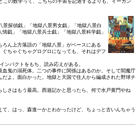
とこの数学って、こちらの宇宙を記述するよりも、イーガン
獄八景探偵戯」「地獄八景男女戯」「地獄八景白
景人情戯」「地獄八景兵士戯」「地獄八景科学戯」
ちろん上方落語の「地獄八景」がベースにある
、ぐちゃぐちゃグログロになっても、それはデフ
インパクトをもち、読み応えがある。
吸血鬼の溺死体。二つの事件に関係はあるのか。そして閻魔庁
んだよ。面白かった。地獄と天国で住人から編成された野球チ
らしさはもう最高。西遊記かと思ったら、何で水戸黄門やね
えて、はっ、森進一かとわかったけど、ちょっと古いんちゃう