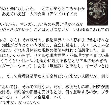
読めと先に渡したら、「どこが笑うところかわか
。あえていえば「人間喜劇（アンドロイド喜
というから、マンガっぽいものを思い浮かべるが
（やらされている）ことはえげつないが、いわゆるこわもての
界で、さらにそれ以外の、仮想世界の中の存在まで含む様々な
、知性がどうとかいう以前に、自立し暴走し、人々（人じゃな
お金だ。それも具体的な現物の価値を離れて仮想化した、金
るにもかかわらず、リアルな現実世界へ不条理ですさまじい暴
どうこうというレベルを遥かに超える仮想とリアルのせめぎ合
（ダーク・ウェブ）にある〈無意識〉と重なり、イーガンとは
し、まして数理経済学なんて全然ピンと来ない人間だが、例え
においては、それで問題ない。だが、秒あたりの取引回数が無
受ける。相対論の影響を受けるとは、何を意味するのか。ブラ
する」（「スペース金融道」P50）。
いですか。かっこいい。
。