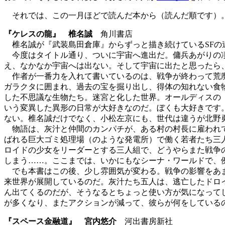
それでは、この一月ほどで読んだ本から（読んだ順です）
『ケレスの龍』 椎名誠
角川書店
椎名誠が『武装島田倉庫』からずっと描き続けているSFの
今度はタイトル通り、ついに宇宙へ進出だ。傭兵あがりの凄
え、なかなか宇宙へは出ない。そして宇宙に出たと思ったら
作者が一番力を入れて書いているのは、戦争が終わって荒廃
ガラクタに囲まれ、過去の宝を掘り出し、得体の知れない食
した不思議な生物たち。迷宮と化した世界。オールディスの
いう変異した異形の日常が大好きなのだ。ぼくも大好きです
ない。椎名誠だけでなく、小松左京にも、世代は違うが北野
物語は、灰汁と仲間のカンパチが、ある村の村長に雇われて
ばれる巨大ゴミ処理場（のような発電所）で働く若者たち三
ロイドの少女をリーダーとする三人組で、どうやらまた戦争
しまう……。ここまでは、いかにもなシーナ・ワールドで、
でも本書はこの後、少し雰囲気が変わる。戦争の影響をあま
来世界が展開しているのだ。灰汁たち五人は、逃亡したドロ
ん出てくるのだが、そうなるとちょっと使い方が気になって
が多くなり、またアクションが減って、彼らが何をしている
『スペース金融道』 宮内悠介
河出書房新社