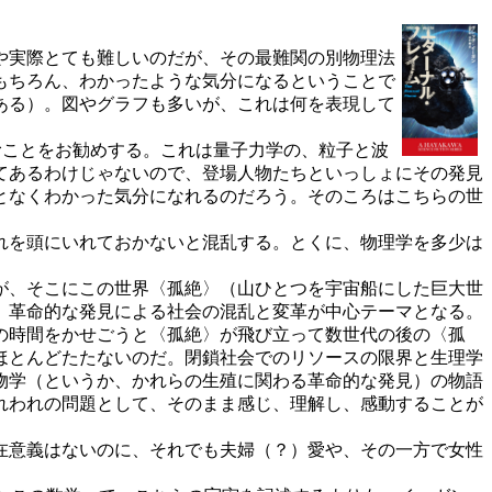
や実際とても難しいのだが、その最難関の別物理法
もちろん、わかったような気分になるということで
ある）。図やグラフも多いが、これは何を表現して
むことをお勧めする。これは量子力学の、粒子と波
てあるわけじゃないので、登場人物たちといっしょにその発見
となくわかった気分になれるのだろう。そのころはこちらの世
れを頭にいれておかないと混乱する。とくに、物理学を多少は
が、そこにこの世界〈孤絶〉（山ひとつを宇宙船にした巨大世
、革命的な発見による社会の混乱と変革が中心テーマとなる。
の時間をかせごうと〈孤絶〉が飛び立って数世代の後の〈孤
ほとんどたたないのだ。閉鎖社会でのリソースの限界と生理学
物学（というか、かれらの生殖に関わる革命的な発見）の物語
れわれの問題として、そのまま感じ、理解し、感動することが
在意義はないのに、それでも夫婦（？）愛や、その一方で女性