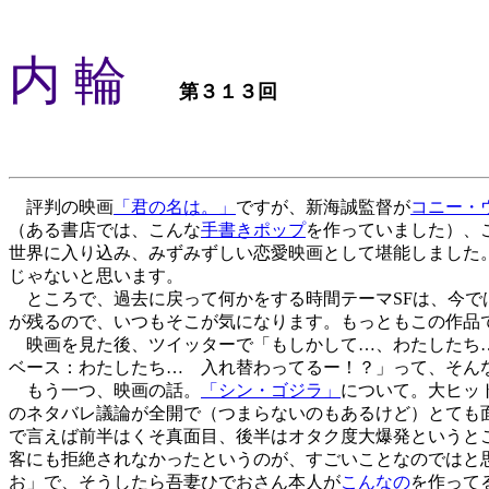
内 輪
第３１３回
評判の映画
「君の名は。」
ですが、新海誠監督が
コニー・
（ある書店では、こんな
手書きポップ
を作っていました）、
世界に入り込み、みずみずしい恋愛映画として堪能しました
じゃないと思います。
ところで、過去に戻って何かをする時間テーマSFは、今で
が残るので、いつもそこが気になります。もっともこの作品で
映画を見た後、ツイッターで「もしかして…、わたしたち…
ベース：わたしたち… 入れ替わってるー！？」って、そん
もう一つ、映画の話。
「シン・ゴジラ」
について。大ヒッ
のネタバレ議論が全開で（つまらないのもあるけど）とても
で言えば前半はくそ真面目、後半はオタク度大爆発というと
客にも拒絶されなかったというのが、すごいことなのではと
お」で、そうしたら吾妻ひでおさん本人が
こんなの
を作って