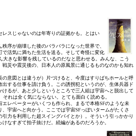
セレスじゃないのは年寄りの証拠かも。とはい
ん秩序が崩壊した後のバラバラになった世界で、
町で活気に満ちた生活を送る。そして奇怪に変化
ん大きな影響を残しているのだなと思わせる。みんな、こう
、戦災や震災後の、日本人の原風景に通じるものなのかも知れ
長の意図とは違うが）片づけると、今度はすりばちホールと呼
救出する仕事を請け負う。この誘拐犯というのが、生体兵器ド
かけるが、あと少しというところで三人組は宇宙へと脱出して
、それは全く気にならない。とても面白く読める。
エレベーターがいくつも作られ、まるで本格SFのような未
、宇宙へと向かう。ここでは宇宙SFっぽいタームがたくさ
の引力を利用した超スイングバイとか）。そういう引っかかり
っけなすぎて拍子抜けだ。続編があるのだろうか。