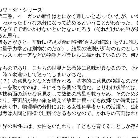
ワ・SF・シリーズ
二巻。イーガンの新作はとにかく難しいと思っていたが、い
、わかったような気分になって読めるということがわかった。
式を立てて追いかけないといけないだろう（それだけの内容が
ると思う。
あとがきと、前野[いろもの物理学者]さんの解説）を先に読
の量子力学とは別物なのだが）、結果の法則が所与のものとし
ールス・ボーアなどの物語とパラレルに描かれているので、何
ものであり、こちらの世界とは微妙に意味が異なるので、そ
、時々勘違いして迷ってしまいがちだ。
？）の発見などなどが描かれる。基本的に発見の物語なのだ
リーを動かすのは、主にそちら側の問題だ。とりわけ後半では
技術面の新たな発見をして故郷の惑星を救うため、そのため
より、宇宙船が長い旅を終えて故郷に戻っても故郷での時間は
が続く中、物理学の分野における女性科学者たちの活躍と、生
思考は人間と同様で理解できるものなので、かれらの苦闘はわ
界の男性には、女性をいたわり、子どもを育てることしか存