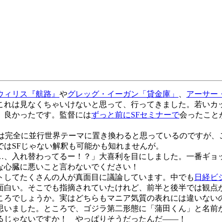
ウィリス『航路』
や
グレッグ・イーガン「貸金庫」
、
アーサー
これは見なくちゃいけないと思って、行ってきました。若いカ
。良かったです。監督には
ずっと前にSFセミナーで
会ったこと
は完全に並行世界テーマに置き換わると思っているのですが、
はSFじゃない解釈も可能かも知れませんが。
、入れ替わってるー！？」大喜利を目にしました。一番ギョ
な心臓に悪いこと言わないでください！
トしてたくさんの人が真面目に議論しています。中でも
日経ビ
面白い。そこでも指摘されていたけれど、前半と後半では観点
ころでしょうか。実はどちらもマニア気質の表れには違いないの
思いました。ところで、ゴジラ第二形態に「蒲田くん」と名前
るじゃないですか！ やっぱりそうだったんだ――！