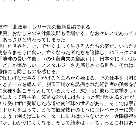
。
連作「北政府」シリーズの最新長編である。
腕、おなじみの灰汁銀次郎も登場する。なおケレスであって
、あっさりと終わってしまった。
した世界と、そこでたくましく生きる人たちの姿だ。いった
物をうまそうに食い、亡くなった者たちを追悼し、バラックの
『地球の長い午後』（の伊藤典夫の翻訳）は、日本SFにずいぶ
。どこか懐かしい、ノスタルジーさえ感じさせる世界。それは
勇作にも同じものを感じる。
怪しげな仕事を手がけるところから始まる。その仕事を（村
人とチームを組んで、脂玉工場から誘拐された経営者の孫娘を
の火種を起こそうとしているようだ。灰汁らは彼らに攻撃をし
例によって科学的・SF的な説明にはちょっと無理があるのだが
り受けずに発展した赤道や南半球の世界があり、そこでは宇宙
イドたちを追って、まるで観光旅行のようにエレベーターに乗り
しまう（例えばエレベーターに動力はいらないとか、近隣惑星
のか、わかりにくくなる。そして結末は……ちょっとこれはあ