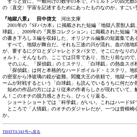
ずっと昔に、一般向けの数学の本で、ハミルトンの四元数の
の〈直交〉宇宙を記述するためにあったものなのか。すごい
『地獄八景』 田中啓文
河出文庫
2001年の『SFバカ本』に掲載された短編「地獄八景獣人
球戯」、2009年の『異形コレクション』に掲載された短編
の書き下ろし３編を収録した、オリジナル編集の短篇集であ
すべて、地獄が舞台だ。それも三途の川が流れ、血の池地獄
が、要するにグロとダジャレとドタバタで、そこにかなりの
ォルト。そんなもの、ここでは日常であり、当たり前なので
そのぶん、「探偵戯」のミステリ、「白球戯」の熱血スポ根
「探偵戯」は何と本格的なハードボイルド・ミステリ。地獄
の密室から浄玻璃の鏡が盗難。閻魔大王の依頼で、地獄一の
ームが対戦するという「白球戯」も読んでいるうちに何だか
短めの作品の方にはより従来の作者らしさが現れていて、解
ん！このオチの脱力感ときたら、ひっくり返る。
ショートショートでは「科学戯」がいい。これはハードSF
ところで「人情戯」のオチのダジャレだが、一つは曾根崎心
か。
THATTA 341号へ戻る