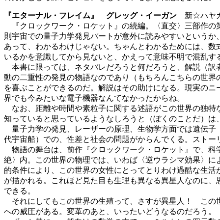
『エターナル・フレイム』 グレッグ・イーガン
新☆ハヤカ
『クロックワーク・ロケット』の続編。〈直交〉三部作の第
則宇宙での量子力学発見パートが意外に読みやすいというか
あって、わかるわけじゃない。ちゃんとわかるためには、数
いるかを意識してから見ないと、かえって意味不明で混乱す
本書に限っては、ネタバレだろうと何だろうと、解説（訳者
動の二重性の発見の物語なのであり（もちろんこちらの世界
を喜ぶことができるのだ。解説はその助けになる。現実のニ
界でも今みたいな電子機器なんてなかったからね。
なお、距離や時間や素粒子に関する述語がこの世界の独特な
知っていると思っているようなしろうと（ぼくのことだ）は
量子力学の発見、レーザーの原理、生物学方面では遺伝子（
代宇宙船）での、性差と社会の問題がからんでくる。ストー
物語の舞台は、前作『クロックワーク・ロケット』で、科学
絶〉内。この世界の物理では、いわば〈逆ウラシマ効果〉に
的条件により、この世界の女性にとってとりわけ過酷な生活
が描かれる。これほど見た目も生理も異なる異星人なのに、
できる。
それにしてもこの世界の生殖って、さすが異星人！ この世
への威圧がある。変革のあと、いったいどうなるのだろう。