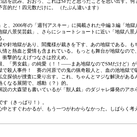
話を読み、おおっ、これはSFだと思ったことを思い出す。何
予言的だ！四元数だけに。 （たぶん違います）
戯」と、2006年の「週刊アスキー」に掲載された中編３編「地
「地獄八景笑芸戯」、さらにショートショートに近い「地獄八
る。
や針地獄があり、閻魔様が裁きを下す、あの地獄である。も
人情と熱血と愛情も含まれている。もっとも舞台が地獄なので
、衝撃的なえげつなさは控えめ。
、「男女戯」の純愛（！！――まあ地獄なのでSMだけど）が
で殺人事件！ 賽の河原での鬼の猟奇殺人と、血の池地獄で
私立探偵が捜査に乗り出す。これ、ちゃんとマジな解決がある
熱くなる展開で、感動（？）的。
説の大森望も書いているが「獣人戯」のダジャレ爆発のアホ
です（きっぱり！）。
中とすぐわかるが、もう一つがわからなかった。しばらく考