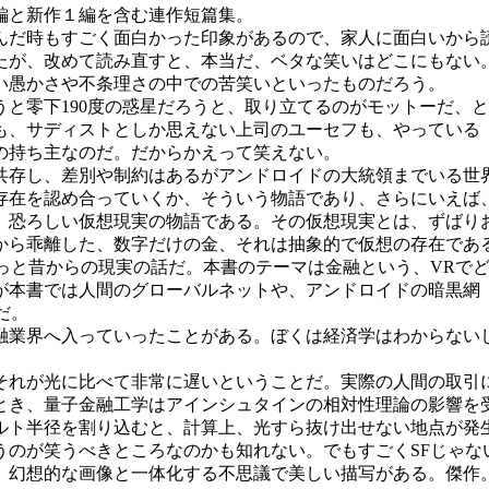
編と新作１編を含む連作短篇集。
読んだ時もすごく面白かった印象があるので、家人に面白いから
たが、改めて読み直すと、本当だ、ベタな笑いはどこにもない
い愚かさや不条理さの中での苦笑いといったものだろう。
と零下190度の惑星だろうと、取り立てるのがモットーだ、
も、サディストとしか思えない上司のユーセフも、やっている
の持ち主なのだ。だからかえって笑えない。
存し、差別や制約はあるがアンドロイドの大統領までいる世
存在を認め合っていくか、そういう物語であり、さらにいえば
、恐ろしい仮想現実の物語である。その仮想現実とは、ずばり
から乖離した、数字だけの金、それは抽象的で仮想の存在であ
ずっと昔からの現実の話だ。本書のテーマは金融という、VRで
が本書では人間のグローバルネットや、アンドロイドの暗黒網
だ。
業界へ入っていったことがある。ぼくは経済学はわからない
れが光に比べて非常に遅いということだ。実際の人間の取引
とき、量子金融工学はアインシュタインの相対性理論の影響を
ト半径を割り込むと、計算上、光すら抜け出せない地点が発生
のが笑うべきところなのかも知れない。でもすごくSFじゃな
幻想的な画像と一体化する不思議で美しい描写がある。傑作