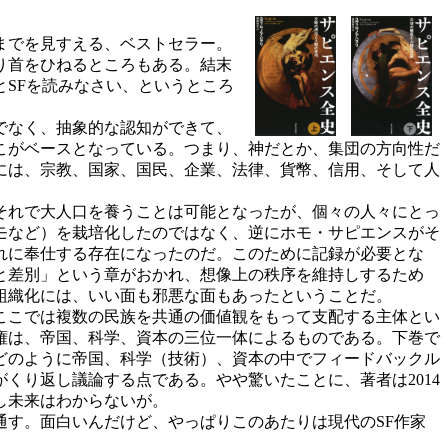
までを見すえる、ベストセラー。
り首をひねるところもある。結末
SFを読みなさい、というところ
でなく、抽象的な認知ができて、
こがベースとなっている。つまり、神だとか、集団の方向性だ
には、宗教、国家、国民、企業、法律、貨幣、信用、そして人
それで大人口を養うことは可能となったが、個々の人々にとっ
モなど）を栽培化したのではなく、逆にホモ・サピエンスがそ
れに奉仕する存在になったのだ。このために記録が必要とな
と差別」という章がおかれ、想像上の秩序を維持しするため
組織化には、いい面も邪悪な面もあったということだ。
ここでは複数の民族を共通の価値観をもって支配する主体とい
権は、帝国、科学、資本の三位一体によるものである。下巻で
どのように帝国、科学（技術）、資本の中でフィードバックル
くり返し議論する点である。やや驚いたことに、著者は2014
し未来はわからないが。
す。面白いんだけど、やっぱりこのあたりは現代のSF作家