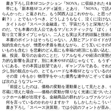
書き下ろし日本SFコレクション『NOVA』に収録された４
帯にも「新本格SFコメディ誕生」とあり、『NOVA』で
らんかった」と返された。もう関西人はこれやから、と思っ
劇？）」とでもいうべき、どうしようもなく、泣くに泣けな
タイトルが『スペース金融道』で、宇宙だろうと深海だろう
のだ。でも本書の主人公であるマゾヒスティックな「ぼく」
取り立て屋タイプじゃない。二人とも実は天才的頭脳と技術
本書のポイントはそっちじゃない。人類とアンドロイドが共
知的生命たちが、憎悪や矛盾を抱えながら、どう互いにその
いものも含む）を悲劇のどん底にも幸福の絶頂にも追い込む
融、投資、取引のお金のことだ。リアルなモノや経済の実態
力的な影響を及ぼす。別に未来やSFの話じゃなくて、もう
いにある。その本質は欲望であり、ギャンブルである。それ
少し別の観点からの、とてもハードな本格SFとなっているの
その昔（今もか）物理学をやった優秀な連中がこぞって金融
ば次のようなフレーズ。
「前提としたのは、価格の変動を運動量として見たとき、そ
尽蔵に増えた場合――価格の変動が限りなく光速に近づいた
ックホール解が出現する。金融商品の群れがシュヴァルツシル
何を言っているのかわかりますか？ もしかしたらこういう
書き下ろし「スペース決算期」では小説のフォントが歪み、