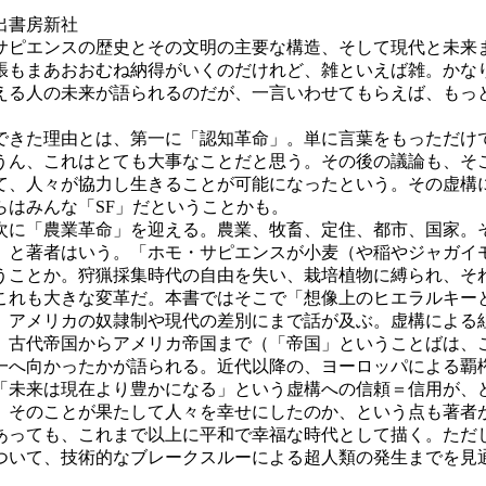
書房新社
・サピエンスの歴史とその文明の主要な構造、そして現代と未来
張もまあおおむね納得がいくのだけれど、雑といえば雑。かな
える人の未来が語られるのだが、一言いわせてもらえば、もっと
きた理由とは、第一に「認知革命」。単に言葉をもっただけ
うん、これはとても大事なことだと思う。その後の議論も、そ
て、人々が協力し生きることが可能になったという。その虚構
はみんな「SF」だということかも。
に「農業革命」を迎える。農業、牧畜、定住、都市、国家。
、と著者はいう。「ホモ・サピエンスが小麦（や稲やジャガイ
うことか。狩猟採集時代の自由を失い、栽培植物に縛られ、そ
これも大きな変革だ。本書ではそこで「想像上のヒエラルキー
、アメリカの奴隷制や現代の差別にまで話が及ぶ。虚構による
古代帝国からアメリカ帝国まで（「帝国」ということばは、
一へ向かったかが語られる。近代以降の、ヨーロッパによる覇
「未来は現在より豊かになる」という虚構への信頼＝信用が、
そのことが果たして人々を幸せにしたのか、という点も著者が
あっても、これまで以上に平和で幸福な時代として描く。ただ
いて、技術的なブレークスルーによる超人類の発生までを見通