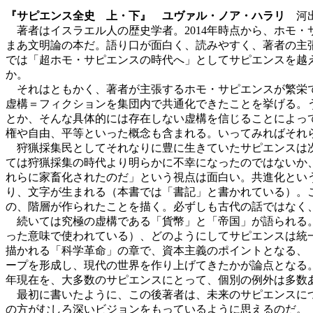
『サピエンス全史 上・下』 ユヴァル・ノア・ハラリ
河出
著者はイスラエル人の歴史学者。2014年時点から、ホモ
まあ文明論の本だ。語り口が面白く、読みやすく、著者の主
では「超ホモ・サピエンスの時代へ」としてサピエンスを越
か。
それはともかく、著者が主張するホモ・サピエンスが繁栄で
虚構＝フィクションを集団内で共通化できたことを挙げる。
とか、そんな具体的には存在しない虚構を信じることによっ
権や自由、平等といった概念も含まれる。いってみればそれら
狩猟採集民としてそれなりに豊に生きていたサピエンスは次
ては狩猟採集の時代より明らかに不幸になったのではないか
れらに家畜化されたのだ」という視点は面白い。共進化とい
り、文字が生まれる（本書では「書記」と書かれている）。
の、階層が作られたことを描く。必ずしも古代の話ではなく
続いては究極の虚構である「貨幣」と「帝国」が語られる。
った意味で使われている）、どのようにしてサピエンスは統
描かれる「科学革命」の章で、資本主義のポイントとなる、
ープを形成し、現代の世界を作り上げてきたかが論点となる。
年現在を、大多数のサピエンスにとって、個別の例外は多数
最初に書いたように、この後著者は、未来のサピエンスにつ
の方がむしろ深いビジョンをもっているように思えるのだ。