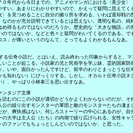
０年代から今日までの、アニメやマンガにおける〈美少女〉
やすい。あまりにわかりやすいので、かえって疑問に思えてく
女〉を見つめることに自分の拠り所を求める、いわば退却戦の
〉なのかが充分説明できているとは思えない。透明な私の、純
はめ得るものではないのだろうか。歴史的な「大きな物語」の
いのではないか、などと色々と疑問がわいてくるのである。で
ロス」が痛いというのなんて、とってもよくわかるもんなあ。
する伝奇小説だ。とはいえ、読み終わった印象からすると、マ
しいことが起こる。小説家の兄と民俗学を学ぶ妹、霊的国家防
々。いや、面白かったんですけど、前半のわりとまっとうな伝
かも知れない）にびっくりする。しかし、オカルト伝奇小説ネタ
い）、やっぱり小林泰三を思い出すなあ。
ンタジア文庫
読むのにこの小説が適切かどうかよくわからないのだが、そ
人公の繰り出すモンスターの軍団と敵のモンスターたちの凄ま
だが、爽快感はない。何しろストーリーの中心にあるのが、自
ーの大半は主人公（たち）の内側で繰り広げられる。女性キャ
トのファンでもちょっとしんどいのではないか、と思った。