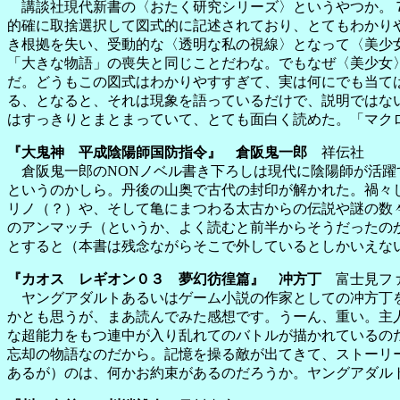
講談社現代新書の〈おたく研究シリーズ〉というやつか。７
的確に取捨選択して図式的に記述されており、とてもわかり
き根拠を失い、受動的な〈透明な私の視線〉となって〈美少
「大きな物語」の喪失と同じことだわな。でもなぜ〈美少女
だ。どうもこの図式はわかりやすすぎて、実は何にでも当て
る、となると、それは現象を語っているだけで、説明ではな
はすっきりとまとまっていて、とても面白く読めた。「マク
『大鬼神 平成陰陽師国防指令』 倉阪鬼一郎
祥伝社
倉阪鬼一郎のNONノベル書き下ろしは現代に陰陽師が活躍
というのかしら。丹後の山奥で古代の封印が解かれた。禍々
リノ（？）や、そして亀にまつわる太古からの伝説や謎の数
のアンマッチ（というか、よく読むと前半からそうだったの
とすると（本書は残念ながらそこで外しているとしかいえな
『カオス レギオン０３ 夢幻彷徨篇』 冲方丁
富士見ファ
ヤングアダルトあるいはゲーム小説の作家としての冲方丁を
かとも思うが、まあ読んでみた感想です。うーん、重い。主
な超能力をもつ連中が入り乱れてのバトルが描かれているの
忘却の物語なのだから。記憶を操る敵が出てきて、ストーリ
あるが）のは、何かお約束があるのだろうか。ヤングアダル