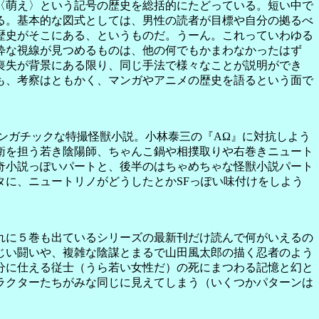
〈萌え〉という記号の歴史を総括的にたどっている。短い中で
る。基本的な図式としては、男性の読者が目標や自分の拠るべ
歴史がそこにある、というものだ。うーん。これっていわゆる
粋な視線が見つめるものは、他の何でもかまわなかったはず
喪失が背景にある限り、同じ手法で様々なことが説明ができ
も、考察はともかく、マンガやアニメの歴史を語るという面で
ンガチックな特撮怪獣小説。小林泰三の『ΑΩ』に対抗しよう
衛を担う若き陰陽師、ちゃんこ鍋や相撲取りや右巻きニュート
奇小説っぽいパートと、後半のはちゃめちゃな怪獣小説パート
に、ニュートリノがどうしたとかSFっぽい味付けをしよう
れに５巻も出ているシリーズの最新刊だけ読んで何がいえるの
じい闘いや、複雑な陰謀とまるで山田風太郎の描く忍者のよう
分に仕える従士（うら若い女性だ）の死にまつわる記憶と幻と
ラクターたちがみな同じに見えてしまう（いくつかパターンは