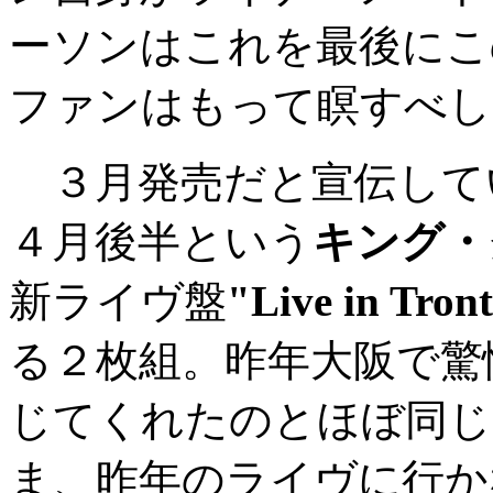
ーソンはこれを最後にこ
ファンはもって瞑すべし
３月発売だと宣伝して
４月後半という
キング・
新ライヴ盤
"Live in Tron
る２枚組。昨年大阪で驚
じてくれたのとほぼ同じ
ま、昨年のライヴに行か