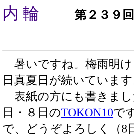
内 輪
第２３９
暑いですね。梅雨明け
日真夏日が続いています
表紙の方にも書きました
日・８日の
TOKON10
で
で、どうぞよろしく（8日の