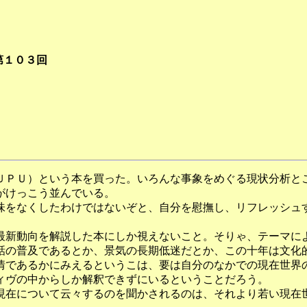
第１０３回
ＵＰＵ）という本を買った。いろんな事象をめぐる現状分析と
がけっこう並んでいる。
をなくしたわけではないぞと、自分を慰撫し、リフレッシュ
新動向を解説した本にしか視えないこと。そりゃ、テーマに
話の普及であるとか、景気の長期低迷だとか、この十年は文化
情であるかにみえるというこは、要は自分のなかでの現在世界
ィヴの中からしか解釈できずにいるということだろう。
在について云々するのを聞かされるのは、それより若い現在