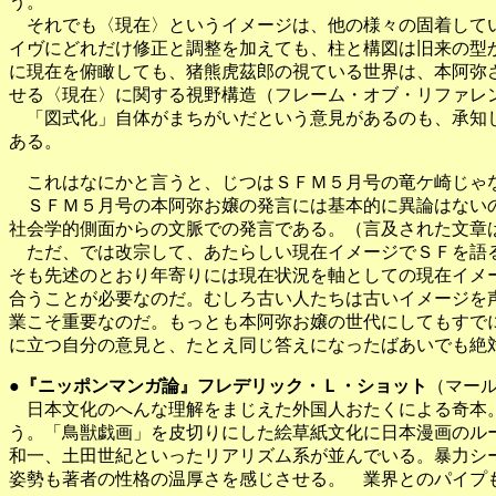
う。
それでも〈現在〉というイメージは、他の様々の固着してい
イヴにどれだけ修正と調整を加えても、柱と構図は旧来の型
に現在を俯瞰しても、猪熊虎茲郎の視ている世界は、本阿弥
せる〈現在〉に関する視野構造（フレーム・オブ・リファレ
「図式化」自体がまちがいだという意見があるのも、承知し
ある。
これはなにかと言うと、じつはＳＦＭ５月号の竜ケ崎じゃな
ＳＦＭ５月号の本阿弥お嬢の発言には基本的に異論はないの
社会学的側面からの文脈での発言である。（言及された文章
ただ、では改宗して、あたらしい現在イメージでＳＦを語る
そも先述のとおり年寄りには現在状況を軸としての現在イメ
合うことが必要なのだ。むしろ古い人たちは古いイメージを
業こそ重要なのだ。もっとも本阿弥お嬢の世代にしてもすで
に立つ自分の意見と、たとえ同じ答えになったばあいでも絶
●
『ニッポンマンガ論』フレデリック・Ｌ・ショット
（マー
日本文化のへんな理解をまじえた外国人おたくによる奇本。
う。「鳥獣戯画」を皮切りにした絵草紙文化に日本漫画のル
和一、土田世紀といったリアリズム系が並んでいる。暴力シ
姿勢も著者の性格の温厚さを感じさせる。 業界とのパイプ