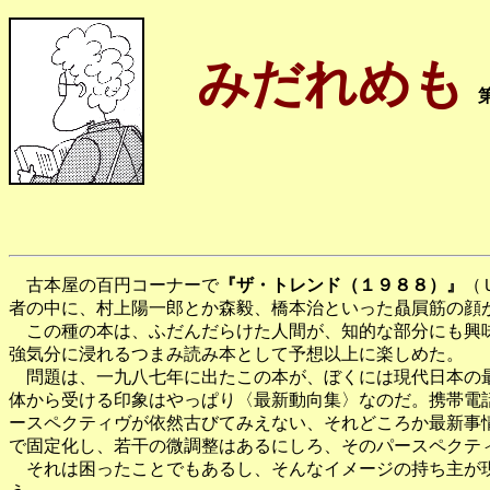
みだれめも
古本屋の百円コーナーで
『ザ・トレンド（１９８８）』
（
者の中に、村上陽一郎とか森毅、橋本治といった贔屓筋の顔
この種の本は、ふだんだらけた人間が、知的な部分にも興味
強気分に浸れるつまみ読み本として予想以上に楽しめた。
問題は、一九八七年に出たこの本が、ぼくには現代日本の最
体から受ける印象はやっぱり〈最新動向集〉なのだ。携帯電
ースペクティヴが依然古びてみえない、それどころか最新事
で固定化し、若干の微調整はあるにしろ、そのパースペクテ
それは困ったことでもあるし、そんなイメージの持ち主が現