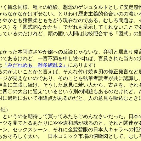
く観念同様、種々の経験、想念のゲシュタルトとして安定感
からなかなかはずせない。とりわけ歴史主義的色合いのの濃い
さやかとも猪熊柔ともちがう現在なのである。むしろ問題は、
ンス）を「図式的なかたち」でだれも呈示してくれないことで
ているのだけれど、頭の固い人間は比較照合する「図式」の
かった本阿弥さやか嬢への反論じゃないな、弁明と居直り発
であるけれど、一言不満を申し述べれば、言及された当方の
は
『みだれめも 雑多繚乱２』
にあります）
のがよいことかと言えば、そんな付け焼き刃の修正発言など
ージが見えないのであり、そのことを執筆者読者が共に認識し
声高に主張し続け、そうした意見に若い人から、古さを、それ
に四〇の大台に迎えているという別の問題もあるのだけれど。
対に過程において相違点があるのだと、人の意見を吸込むとき
ル社）
というのを期待して買ってみたらごめんなさいだった。日本
ーツを見てとるあたりにやや違和感が残るのと、それと関連が
ーン、セックスシーン、それに金髪碧眼の日本人キャラへの拒
もおそろしく太い。 日本コミック市場の俯瞰図として、むし