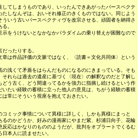
性してしまうものであり、いったんできあがったパースペクテ
わたしなんぞは、おいそれ修正のきくものではない。同じよう
そういう古いパースペクティヴを改宗させる、頑固者を納得さ
ある。
呈示をうけないとなかなかパラダイムの乗り替えが困難なので
言だったりする。
文章は作品評価の文脈ではなく、〈読書＝文化共同体〉という
底の浅くて矛盾をはらんだものになるのにきまっている。そも
、それらは過去の遺産に基づく〈現在〉の解釈なのだと了解し
もどう古く、どう間違ってるかを強力に指摘し続けるという作
だいたい経験の蓄積に立った他人の意見は、ちがう経験の蓄積
には常にそういう視座を抱えておきたい。
のコミック事情について異様に詳しく、しかも異様にまっと
あるのかどうか、好みの漫画家にやまだ紫、杉浦日向子、花輪
絶反応はかなりのもののようだが、批判をオブラートでくるむ
ろ日本人に読ませたい。