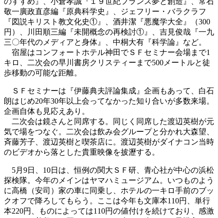
のすすめ』、小倉孝誠『１９世紀フランス夢と創造』、常石
敬一廣政直彦編『原典科学史』、ジェフリー・バラクラフ
『図説キリスト教文化史①』、酒井潔『悪魔学大全』（300
円）、川田順三編『未開概念の再検討①』、吉見俊哉『一九
三〇年代のメディアと身体』、中桐大有『科学論』など。
宿屋はコンフォートホテル神田でＳＦセミナー会場まで1
キロ、二次会の早川書房クリスティーまで500メートルと徒
歩移動の可能な距離。
ＳＦセミナーは『伊藤典夫評論集成』企画もあって、白石
朗はじめ20年30年以上会ってなかった知り合いが多数来場。
企画自体も見応えあり。
二次会は鏡さんと同席する。同じく同席した渡辺英樹が元
気で場をつなぐ。二次会は飲み会グループと分かれ大森望、
斉藤芳子、渡辺英樹と喫茶店に。渡辺英樹がダイナコン当時
のビデオから落とした貴重映像を披瀝する。
5月9日、10日は、恒例の関大ＳＦ研、青心社が中心の浜松
探検隊。今年のメインはヤマハミュージアム。いつものよう
に高橋（安司）家の車に同乗し、ホテルの一キロ手前のブッ
クオフで降ろしてもらう。ここは今年も文庫本110円、単行
本220円、ものによっては110円の値付けを続けており、感激