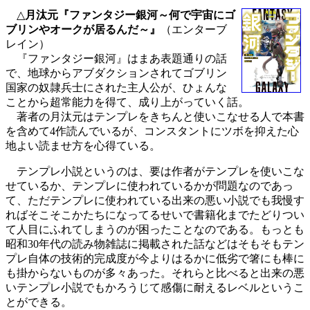
△
月汰元『ファンタジー銀河～何で宇宙にゴ
ブリンやオークが居るんだ～』
（エンターブ
レイン）
『ファンタジー銀河』はまあ表題通りの話
で、地球からアブダクションされてゴブリン
国家の奴隷兵士にされた主人公が、ひょんな
ことから超常能力を得て、成り上がっていく話。
著者の月汰元はテンプレをきちんと使いこなせる人で本書
を含めて4作読んでいるが、コンスタントにツボを抑えた心
地よい読ませ方を心得ている。
テンプレ小説というのは、要は作者がテンプレを使いこな
せているか、テンプレに使われているかが問題なのであっ
て、ただテンプレに使われている出来の悪い小説でも我慢す
ればそこそこかたちになってるせいで書籍化までたどりつい
て人目にふれてしまうのが困ったことなのである。もっとも
昭和30年代の読み物雑誌に掲載された話などはそもそもテン
プレ自体の技術的完成度が今よりはるかに低劣で箸にも棒に
も掛からないものが多々あった。それらと比べると出来の悪
いテンプレ小説でもかろうじて感傷に耐えるレベルというこ
とができる。