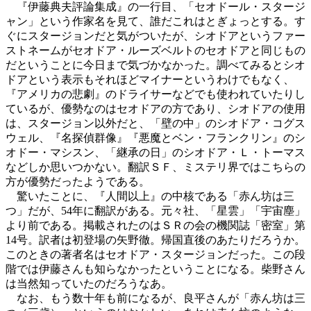
『伊藤典夫評論集成』の一行目、「セオドール・スタージ
ャン」という作家名を見て、誰だこれはとぎょっとする。す
ぐにスタージョンだと気がついたが、シオドアというファー
ストネームがセオドア・ルーズベルトのセオドアと同じもの
だということに今日まで気づかなかった。調べてみるとシオ
ドアという表示もそれほどマイナーというわけでもなく、
『アメリカの悲劇』のドライサーなどでも使われていたりし
ているが、優勢なのはセオドアの方であり、シオドアの使用
は、スタージョン以外だと、「壁の中」のシオドア・コグス
ウェル、『名探偵群像』『悪魔とベン・フランクリン』のシ
オドー・マシスン、「継承の日」のシオドア・Ｌ・トーマス
などしか思いつかない。翻訳ＳＦ、ミステリ界ではこちらの
方が優勢だったようである。
驚いたことに、『人間以上』の中核である「赤ん坊は三
つ」だが、54年に翻訳がある。元々社、「星雲」「宇宙塵」
より前である。掲載されたのはＳＲの会の機関誌「密室」第
14号。訳者は初登場の矢野徹。帰国直後のあたりだろうか。
このときの著者名はセオドア・スタージョンだった。この段
階では伊藤さんも知らなかったということになる。柴野さん
は当然知っていたのだろうなあ。
なお、もう数十年も前になるが、良平さんが「赤ん坊は三