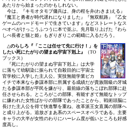
あたりから始まったのかもしれない。
今は、『キモオタモブ傭兵は、身の程を弁(わきま)える』
『魔王と勇者が時代遅れになりました』『無双航路』『乙女
ゲームのハードモードで生きています』などストレートなス
ぺオペがけっこうふつうに本で並ぶ。先月取り上げた『わら
しべ長者と猫と姫』もぎりぎりこの範疇に入るだろう。
△
のらしろ『「ここは任せて先に行け！」を
したい死にたがりの望まぬ宇宙下剋上』
（TO
ブックス）
『死にたがりの望まぬ宇宙下剋上』は大学
に落ちて幼馴染に振られて自殺目的に宇宙士
官学校に入学した主人公。実技無能学業ピカ
イチで本来なら参謀本部に所属する成績だが貴族階級の牙城
たる参謀本部が平民を嫌がり、最前線の落ちこぼれ部隊に赴
任させられる。ところがこの部隊、有能すぎて無能なトップ
に嫌われた女性ばかりの部隊であったことから、戦術頭脳に
長けた主人公を得て快進撃を重ね、改革派王女直属の部隊へ
と成り上がる。追放ざまあ系のスペースオペラである。主要
キャラの大半が女性のわりにハーレム度が低いところも好感
度高し。