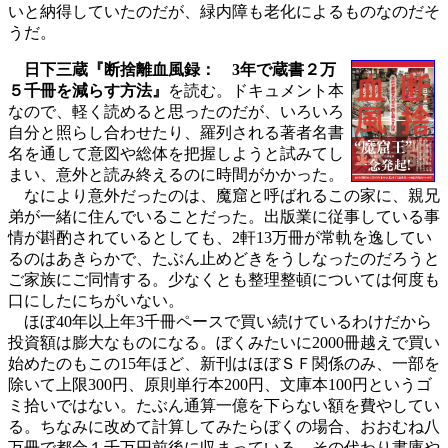
いと納得していたのだが、緑内障も老化によるものなのだそ
うだ。
日下三蔵『断捨離血風録： 3年で蔵書２万
５千冊を減らす方法』
を読む。ドキュメント本
なので、軽く読めると思ったのだが、いろいろ
自分と照らし合わせたり、羅列される著者名書
名を通して意図や総体を把握しようと試みてし
まい、意外と読み終えるのに時間がかかった。
なにより意外だったのは、魔窟と呼ばれるこの家に、親兄
弟が一緒に住んでいることだった。出版業に従事している事
情が斟酌されているとしても、2軒13万冊が常軌を逸してい
るのはあきらかで、たぶん止めどきをうしなったのだろうと
ご家族にご同情する。少なくとも整理整頓については何度も
口にしたにちがいない。
ほぼ40年以上年3千冊ペースで買い続けているわけだから
投資額は膨大なものになる。ぼくみたいに2000冊越えで買い
始めたのもこの15年ほど、新刊はほぼＳＦ関係のみ、一部を
除いて上限300円、原則単行本200円、文庫本100円というゴ
ミ拾いではない。たぶん通算一億を下らない額を費やしてい
る。ちなみに改めて計算してみたらぼくの場合、おおむね八
万冊で都合１千万円前後に収まっている。その代わり書庫や