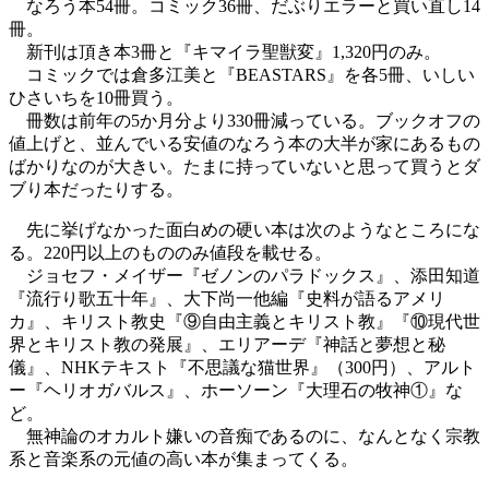
なろう本54冊。コミック36冊、だぶりエラーと買い直し14
冊。
新刊は頂き本3冊と『キマイラ聖獣変』1,320円のみ。
コミックでは倉多江美と『BEASTARS』を各5冊、いしい
ひさいちを10冊買う。
冊数は前年の5か月分より330冊減っている。ブックオフの
値上げと、並んでいる安値のなろう本の大半が家にあるもの
ばかりなのが大きい。たまに持っていないと思って買うとダ
ブり本だったりする。
先に挙げなかった面白めの硬い本は次のようなところにな
る。220円以上のもののみ値段を載せる。
ジョセフ・メイザー『ゼノンのパラドックス』、添田知道
『流行り歌五十年』、大下尚一他編『史料が語るアメリ
カ』、キリスト教史『⑨自由主義とキリスト教』『⑩現代世
界とキリスト教の発展』、エリアーデ『神話と夢想と秘
儀』、NHKテキスト『不思議な猫世界』（300円）、アルト
ー『ヘリオガバルス』、ホーソーン『大理石の牧神①』な
ど。
無神論のオカルト嫌いの音痴であるのに、なんとなく宗教
系と音楽系の元値の高い本が集まってくる。