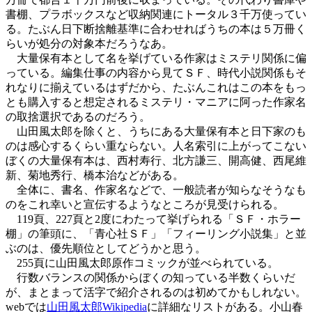
書棚、プラボックスなど収納関連にトータル３千万使ってい
る。たぶん日下断捨離基準に合わせればうちの本は５万冊く
らいが処分の対象本だろうなあ。
大量保有本として名を挙げている作家はミステリ関係に偏
っている。編集仕事の内容から見てＳＦ、時代小説関係もそ
れなりに揃えているはずだから、たぶんこれはこの本をもっ
とも購入すると想定されるミステリ・マニアに阿った作家名
の取捨選択であるのだろう。
山田風太郎を除くと、うちにある大量保有本と日下家のも
のは感心するくらい重ならない。人名索引に上がってこない
ぼくの大量保有本は、西村寿行、北方謙三、開高健、西尾維
新、菊地秀行、橋本治などがある。
全体に、書名、作家名などで、一般読者が知らなそうなも
のをこれ幸いと宣伝するようなところが見受けられる。
119頁、227頁と2度にわたって挙げられる「ＳＦ・ホラー
棚」の筆頭に、「青心社ＳＦ」「フィーリング小説集」と並
ぶのは、優先順位としてどうかと思う。
255頁に山田風太郎原作コミックが並べられている。
行数バランスの関係からぼくの知っている半数くらいだ
が、まとまって活字で紹介されるのは初めてかもしれない。
webでは
山田風太郎Wikipedia
に詳細なリストがある。小山春