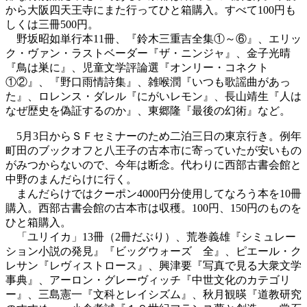
から大阪四天王寺にまた行ってひと箱購入。すべて100円も
しくは三冊500円。
野坂昭如単行本11冊、『鈴木三重吉全集①～⑥』、エリッ
ク・ヴァン・ラストベーダー『ザ・ニンジャ』、金子光晴
『鳥は巣に』、児童文学評論選『オンリー・コネクト
①②』、『野口雨情詩集』、雑喉潤『いつも歌謡曲があっ
た』、ロレンス・ダレル『にがいレモン』、長山靖生『人は
なぜ歴史を偽証するのか』、東郷隆『最後の幻術』など。
5月3日からＳＦセミナーのため二泊三日の東京行き。例年
町田のブックオフと八王子の古本市に寄っていたが安いもの
がみつからないので、今年は断念。代わりに西部古書会館と
中野のまんだらけに行く。
まんだらけではクーポン4000円分使用してなろう本を10冊
購入。西部古書会館の古本市は収穫。100円、150円のものを
ひと箱購入。
「ユリイカ」13冊（2冊だぶり）、荒巻義雄『シミュレー
ション小説の発見』『ビッグウォーズ 全』、ピエール・ク
レサン『レヴィストロース』、興津要『写真で見る大衆文学
事典』、アーロン・グレーヴィッチ『中世文化のカテゴリ
ー』、三島憲一『文科とレイシズム』、秋月観暎『道教研究