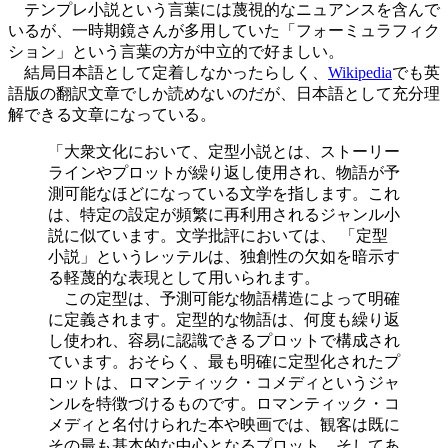
テンプレ小説という言葉には蔑視的なニュアンスを含んで
いるが、一時期鏡さんが多用していた「フォーミュラフィク
ション」という言葉の方が中立的で好ましい。
結局日本語として定着しなかったらしく、
Wikipedia
でも英
語版の翻訳文章でしか読めないのだが、日本語として充分理
解できる文章になっている。
「大衆文化において、定型小説とは、ストーリー
ラインやプロットが繰り返し使用され、物語が予
測可能なほどになっている文学を指します。これ
は、特定の設定が頻繁に再利用されるジャンル小
説に似ています。文学批評においては、 「定型
小説」というレッテルは、独創性の欠如を暗示す
る軽蔑的な表現として用いられます。
この定型は、予測可能な物語構造によって明確
に定義されます。定型的な物語は、何度も繰り返
し使われ、容易に認識できるプロットで構成され
ています。おそらく、最も明確に定型化されたプ
ロットは、ロマンティック・コメディというジャ
ンルを特徴づけるものです。ロマンティック・コ
メディと名付けられた本や映画では、観客は既に
その最も基本的な中心となるプロット、そしてあ