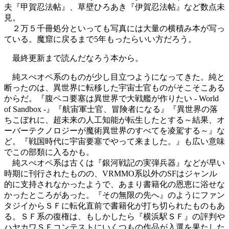
夫『甲賀忍法帖』、草壁ひろあき『伊賀忍法帖』など数点未
見。
２万５千冊処分といっても写真には大量の横積み本が写っ
ている。魔窟に戻るまで5年もったらいい方だろう。
最終更新まで読んだなろう本から。
純スぺオペ系のものが少し目立つようになってきた。純と
断ったのは、異世界に転移した宇宙士官ものがそこそこある
からだ。『腹ペコ要塞は異世界で大戦艦が作りたい - World
of Sandbox -』『航宙軍士官、冒険者になる』『異世界の落
ちこぼれに、超未来の人工知能が転生したとする～結果、オ
ーバーテクノロジーが魔術異世界のすべてを凌駕する～』な
ど。『戦国時代に宇宙要塞でやって来ました。』も広い意味
でこの部類に入るかも。
純スぺオペ系は古くは『銀河戦記の実弾兵器』などが早い
時期に刊行されたものの、VRMMO系以外のSFはジャンル
的に支持されなかったようで、あまり書籍化の恩恵に浴せな
かったところがあった。『その無限の先へ』のようにファン
タジイからＳＦに転化直前で書籍化が打ち切られたものもあ
る。ＳＦ系の復権は、もしかしたら『横浜駅ＳＦ』の評判や
ハヤカワＳＦコンテストにいくつもの作品が入選を果たした