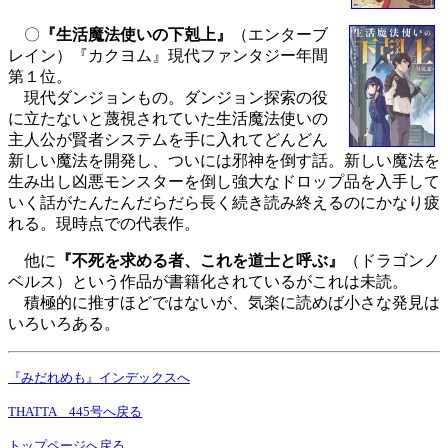
〇
『生活魔法使いの下剋上』
（エンターブ
レイン）『カクヨム』現代ファンタジー年間
第１位。
現代ダンジョンもの。ダンジョン探索の役
に立たないと蔑視されていた生活魔法使いの
主人公が賢者システムを手に入れてどんどん
新しい魔法を開発し、ついには邪神を倒す話。新しい魔法を
生み出し凶悪モンスターを倒し強大なドロップ品を入手して
いく話がたんたんだらだら長く続き読み終えるのにかなり疲
れる。現時点での代表作。
他に
『不死を求める者、これを道士と呼ぶ』
（ドラゴンノ
ベルス）という作品が書籍化されているがこれは未読。
積極的に推すほどではないが、気楽に読めば小さな発見は
いろいろある。
『みだれめも』インデックスへ
THATTA 445号へ戻る
トップページへ戻る