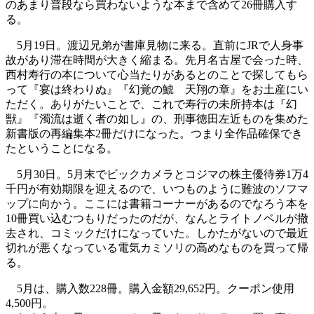
のあまり普段なら買わないような本まで含めて26冊購入す
る。
5月19日。渡辺兄弟が書庫見物に来る。直前にJRで人身事
故があり滞在時間が大きく縮まる。先月名古屋で会った時、
西村寿行の本について心当たりがあるとのことで探してもら
って『宴は終わりぬ』『幻覚の鯱 天翔の章』をお土産にい
ただく。ありがたいことで、これで寿行の未所持本は『幻
獣』『濁流は逝く者の如し』の、刑事徳田左近ものを集めた
新書版の再編集本2冊だけになった。つまり全作品確保でき
たということになる。
5月30日。5月末でビックカメラとコジマの株主優待券1万4
千円が有効期限を迎えるので、いつものように難波のソフマ
ップに向かう。ここには書籍コーナーがあるのでなろう本を
10冊買い込むつもりだったのだが、なんとライトノベルが撤
去され、コミックだけになっていた。しかたがないので最近
切れが悪くなっている電気カミソリの高めなものを買って帰
る。
5月は、購入数228冊。購入金額29,652円。クーポン使用
4,500円。