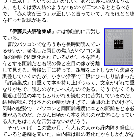
つ（三歳）」というのはおかしい、あれは赤ん坊のような
人、もしくは赤ん坊のような<もの>が三ついるととるべき
で、「赤ん坊が三つ」が正しいと言っていて、なるほどと膝
を打った記憶がある。
『伊藤典夫評論集成』
には物理的に苦労し
ている。
普段パソコンでなろう系を長時間読んでい
るせいか、老化した両目の焦点がパソコン画
面の距離で固定化されているのだ。本を読も
うとする距離だと右眼の像と左目の像が分離
して見える。普段は手に持って、距離を上下しながら焦点を
調整していくのだが、小さい活字で二段にびっしり詰まった
『評論集成』は重くて本を持ち上げづらく、文章がずれて重
なりがちで、読むのがたいへんなのである。そうでなくても
最近は普通の本でもふりがなを読むのに苦労しているのだ。
結局寝転んでは本との距離が近すぎて、蒲団の上でのけぞり
気味の態勢で、パソコンと同距離程度に本との距離をとる必
要があるのだ。たぶん日頃から本を読むのが主体になってい
る人たちはこんな苦労はないのだろう。
そういえば、この数か月、何人もの人から緑内障を発症し
ていると愚痴を聞いた。白内障は眼の老化だからしかたがな