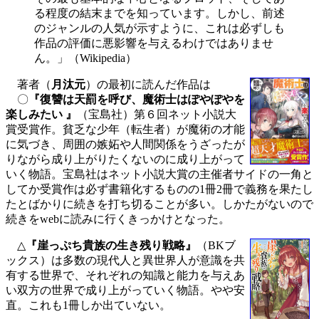
る程度の結末までを知っています。しかし、前述
のジャンルの人気が示すように、これは必ずしも
作品の評価に悪影響を与えるわけではありませ
ん。」（Wikipedia）
著者（
月汰元
）の最初に読んだ作品は
〇
『復讐は天罰を呼び、魔術士はぽやぽやを
楽しみたい 』
（宝島社）第６回ネット小説大
賞受賞作。貧乏な少年（転生者）が魔術の才能
に気づき、周囲の嫉妬や人間関係をうざったが
りながら成り上がりたくないのに成り上がって
いく物語。宝島社はネット小説大賞の主催者サイドの一角と
してか受賞作は必ず書籍化するものの1冊2冊で義務を果たし
たとばかりに続きを打ち切ることが多い。しかたがないので
続きをwebに読みに行くきっかけとなった。
△
『崖っぷち貴族の生き残り戦略』
（BKブ
ックス）は多数の現代人と異世界人が意識を共
有する世界で、それぞれの知識と能力を与えあ
い双方の世界で成り上がっていく物語。やや安
直。これも1冊しか出ていない。