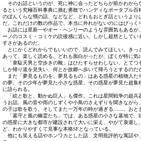
そのお話というのが、死に神に会ったどちらが前かわからな
るという究極百科事典に挑む勇敢でハンディなポータブル百
のぼんくらな甥の話、などなど、どれもおとぎ話というよりは
だ。これだけの数の作品で、本当に外れがないのにはびっく
お話には星新一やオー・ヘンリーのような雰囲気もあるが、
ーノのコスミ・コミケの読後感に近い。しかし超然としてい
すさがあるのだ。
とにかくどれからでもいいので、読んでみてほしい。きっと
あって、楽しく読める。どれも面白かったが、ぼくが特に気
「韋駄天男と空歩きの靴」はひたすらせわしない、とてつも
しか帰り道を見失い、何とか故郷へ歩いて帰ろうとするのだ
また「夢見るものを、夢見るもの」はある惑星の植物人たち
の夢。その少年が夢見た小さな惑星、その惑星が夢見た超集
に語られる。
「絵と歌と、動かぬ巨人」も傑作。これは星間戦争の超兵器
うお話。風の音や雨のしずくや小鳥のさえずりを聞きながら
の子は歌を歌う。そしてまた一万年の時が過ぎる……。おと
「墓守と風の幽霊たち」では、ある惑星の小さな墓地で、吹
の惑星に大きな都市が建設されて大いに栄え、やがて衰退し
ど、わかりやすくて見事な本格SFとなっている。
他にも笑える話やホンワカとした話、文明批評的な寓話や、