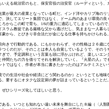
もいえる統治官のもと、保安官役の治安官（ルーディという、
業が最大の産業となっている町だ。インド洋やカリブ海のリ
で、決してエリート集団ではなく、ドーム内のあまり環境の良
ろからこの町で育ち、1/6の重力に適応してしまっているので
イスラム教徒である厳格な父から逃げだし、気ままな一人暮ら
富豪から、とびきり非合法だが金になる仕事を持ちかけられる
向きで行動的である。にもかかわらず、その性格は２６歳に
ラつくのだが、そのことは本人も自覚しているようで、そのう
すぎで、予定調和という言葉も頭に浮かぶけれど、楽しいエンタ
仲間たちの力を借りてそれを解決していく。『火星の人』で
ントではなく、作者が本当に書きたかったのはアルテミスとい
での生活や社会や経済にどう関わるのか）というとても地味
る。要するにオタクな設定厨の夢が詰まっているということだ
。ぜひシリーズ化してほしいと思う。
ある。いつとも知れない遠い未来を舞台にした８編（〈人類