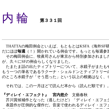
内 輪
第３３１回
THATTAの梅田例会といえば、もともとはKSFA（海外S
だにほぼ
毎週
（！）開かれている例会です。もっとも毎週参
その梅田例会に、牧眞司さんが東京から特別参加されました
が、久々にSFの例会らしくなりました。
たまたま話の出たティプトリーについて、水鏡子がまたもや
もう一つの筆名であるラクーナ・シェルドンとティプトリー
のところ水鏡子が「そう思った」という以上の根拠はなく、
それでは、この一月ほどで読んだ本から（読んだ順です）
『ディレイ・エフェクト』 宮内悠介
文藝春秋
芥川賞候補作となった（逃したけど）「ディレイ・エフェク
表題作が圧倒的な傑作だ。音楽で使われるディレイ・エフェ