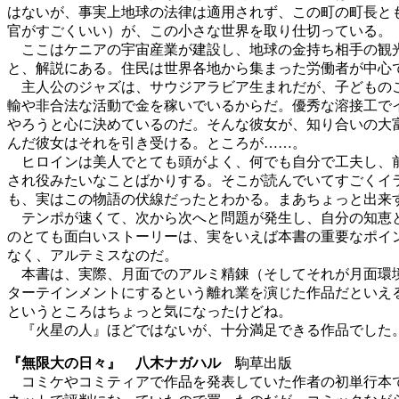
はないが、事実上地球の法律は適用されず、この町の町長と
官がすごくいい）が、この小さな世界を取り仕切っている。
ここはケニアの宇宙産業が建設し、地球の金持ち相手の観光
と、解説にある。住民は世界各地から集まった労働者が中心
主人公のジャズは、サウジアラビア生まれだが、子どものこ
輸や非合法な活動で金を稼いでいるからだ。優秀な溶接工で
やろうと心に決めているのだ。そんな彼女が、知り合いの大
んだ彼女はそれを引き受ける。ところが……。
ヒロインは美人でとても頭がよく、何でも自分で工夫し、前
され役みたいなことばかりする。そこが読んでいてすごくイ
も、実はこの物語の伏線だったとわかる。まあちょっと出来
テンポが速くて、次から次へと問題が発生し、自分の知恵と
のとても面白いストーリーは、実をいえば本書の重要なポイ
なく、アルテミスなのだ。
本書は、実際、月面でのアルミ精錬（そしてそれが月面環境
ターテインメントにするという離れ業を演じた作品だといえ
というところはちょっと気になったけどね。
『火星の人』ほどではないが、十分満足できる作品でした
『無限大の日々』 八木ナガハル
駒草出版
コミケやコミティアで作品を発表していた作者の初単行本で