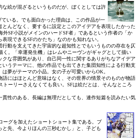
的な絵が混ざるというものだが、ぼくとしては許
げている。でも面白かった理由は、この作品が一
ほとんどなく、要するに設定とこのアイデアを表現したかった
外SF小説がメインのハードSF者」であるという作者の「か
表現できるSFのかたち」なのかも知れない。
団行動を支えてきた宇宙的な超知性とでもいうものの存在を仄
描く。「幸運発生機」はレムやニーヴンがギャグとして描い
ックな雰囲気があり、自己同一性に関するありがちなアイデア
というテーマに、他の作品でも出てきた集団知性による行動支
」は夢がテーマの小品。女の子が可愛いからOK。
物語にはほとんど意味はなく、その世界の情景そのものが物語
ストーリーさえなくても良い。SFは絵だとは、そんなところ
一貫性のある、長編は無理だとしても、連作短篇を読みたい気
ローグを加えたショートショート集である。プ
っと先、今よりほんの三秒むかし」と、子ども