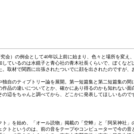
F研究会）の例会として40年以上前に始まり、色々と場所を変
加しているのは水鏡子と青心社の青木社長くらいで、ぼくなど
。取材で関西に出張されたついでに顔を出されたのですが、
独自のティプトリー論を展開。第一短篇集と第二短篇集の間
の作品の違いについてとか、確かにあり得るのかも知れない面
その辺をちゃんと調べてから、どこかに発表してほしいもので
。
ト」を始め、「オール読物」掲載の「空蝉」と「阿呆神社」
クトというのは、前の音をテープやコンピューターで今の音と重