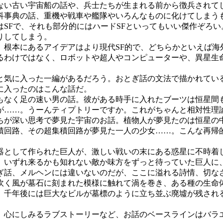
い古い宇宙船の話や、兵士たちが生まれる前から徴兵されて
科事典の話、重機や戦車や艦隊やいろんなものに化けてしまう
SFで、それも部分的にはハードSFといってもいい傑作ぞろ
りしてしまう。
根本にあるアイデアはより現代SF的で、どちらかといえば海外
るわけではなく、ロボットや超人やコンピューターや、異星生
気に入った一編があるだろう。おとぎ話の文法で描かれてい
に入ったのはこんな話だ。
なく足の速い男の話。彼がある時手に入れたブーツは恒星間
が……。うーんティプトリーですか。これがちゃんと相対性理
が深い思考で夢見た宇宙のお話。植物人が夢見たのは恒星の
積回路、その超集積回路が夢見た一人の少女……。こんな再帰的
として作られた巨人が、激しい戦いの末にある惑星に不時着
、いずれ来るかも知れない敵か味方をずっと待っていた巨人に
ぎ話、メルヘンには違いないのだが、ここに溢れる詩情、切なさ
く風が墓石に刻まれた模様に触れて渦を巻き、ある種の生命
、千年後には巨大なビルが墓標のように立ち並ぶ廃墟が残され
心にしみるラブストーリーなど、お話のベースラインはバラ