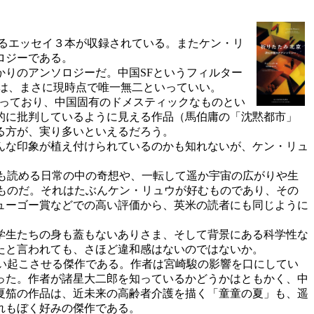
するエッセイ３本が収録されている。またケン・リ
ロジーである。
りのアンソロジーだ。中国SFというフィルター
らは、まさに現時点で唯一無二といっていい。
立っており、中国固有のドメスティックなものとい
的に批判しているように見える作品（馬伯庸の「沈黙都市」
る方が、実り多いといえるだろう。
んな印象が植え付けられているのかも知れないが、ケン・リュ
も読める日常の中の奇想や、一転して遥か宇宙の広がりや生
うものだ。それはたぶんケン・リュウが好むものであり、その
ューゴー賞などでの高い評価から、英米の読者にも同じように
学生たちの身も蓋もないありさま、そして背景にある科学性な
たと言われても、さほど違和感はないのではないか。
い起こさせる傑作である。作者は宮崎駿の影響を口にしてい
った。作者が諸星大二郎を知っているかどうかはともかく、中
夏笳の作品は、近未来の高齢者介護を描く「童童の夏」も、遥
れもぼく好みの傑作である。