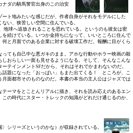
カナダの騎馬警官出身のこの治安
ゾート地みたいな感じだが、作者自身がそれをモデルにした
くない、狭苦しい空間に住んでいる。
、地球へ追放されることを恐れている。というのも彼女は密
しを続けている。いつか金持ちになって、いいところに住んで
。何と月面でのある企業に対する破壊工作だ。報酬に目がくら
なっても自己中な悪ガキのまま。アホな行動やホラー映画の殺
ちしおらしい一面も見せるようになる。そして、そんなこんな
ーテインメントSFだから、それはそれでかまわないのだ。
も話題になった「おっぱい」もまた出てくる！ ところが、こ
う月面都市そのものなのだ。本書の本当の主人公はジャズでは
なテーマをとことんリアルに描き、それを読み応えのあるエン
。この時代にスター・トレックの知識がどれだけ通じるのか、
圏〉シリーズというのかな）が収録されている。