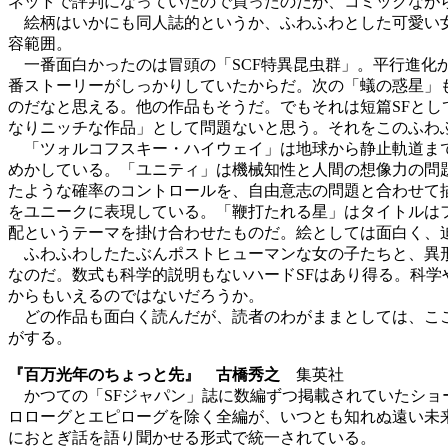
ネットで評判になっていたので買ったのだが、コミックなが
絵柄はいかにも同人誌的というか、ふわふわとした可愛い女
容範囲。
一番面白かったのは冒頭の「SCF特異昆虫群」。平行進化
番ストーリーがしっかりしていたからだ。次の「蟻の惑星」
のだなと思える。他の作品もそうだ。でもそれは短篇SFとし
なりニッチな作品」として問題ないと思う。それをこのふわ
「ツォルコフスキー・ハイウェイ」は地球から静止軌道まで
めかしている。「ユニティ」は機械知性と人間の想像力の問
たような確率のコントロールを、自由意志の問題と合わせて
をユニークに表現している。「鞭打たれる星」はタイトルは
配というテーマを掛け合わせたものだ。絵としては面白く、
ふわふわしたたぶんポストヒューマンな女の子たちと、異形
なのだ。数式も科学的説明もないハードSFはあり得る。科学
からもいえるのではないだろうか。
どの作品も面白く読んだが、読者のわがままとしては、ここ
がする。
『百万光年のちょっと先』 古橋秀之
集英社
かつての「SFジャパン」誌に数編ずつ掲載されていたショ
ロローグとエピローグを除く全編が、いつとも知れぬ遠い未
におとぎ話を語り聞かせる形式で統一されている。