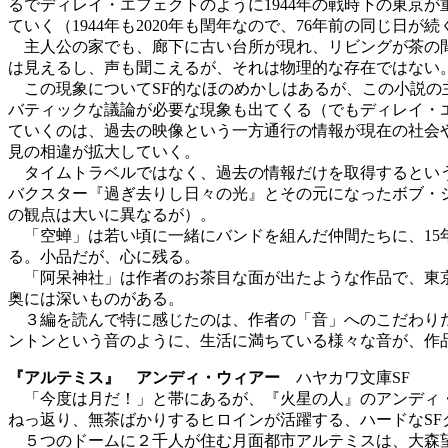
るでディレイ・エフェクトのように1944年の戦時下の東京
ていく（1944年も2020年も閏年なので、76年前の同じ日が
主人公の家でも、廊下に古い台所が現れ、リビングが茶の間
は見えるし、声も聞こえるが、それは物理的な存在ではない
この現象についてSF的なほのめかしはあるが、この小説の
バティックな議論が必要な現象も出てくる（でもディレイ・
ていくのは、過去の映像という一方通行の情報が現在の社会
見の相違が拡大していく。
タイムトラベルではなく、過去の情報だけを取得するという
バクスター『過ぎ去りし日々の光』とその元になったボブ・
の観点は大いに異なるが）。
「空蝉」は若い頃に一緒にバンドを組んだ仲間たちに、15
る。小品だが、心に残る。
「阿呆神社」は作者のお茶目な面が出たような作品で、東京
奥には深いものがある。
３編を読んで特に感じたのは、作者の「音」へのこだわりだ
ントンという音のように、生活に満ちている様々な音が、作
『アルテミス』 アンディ・ウィアー
ハヤカワ文庫SF
「今度は月だ！」と帯にあるが、『火星の人』のアンディ・
ねっ返り、無茶ばかりするヒロインが活躍する、ハードなSF
５つのドームに２千人が住む月面都市アルテミスは、大森望