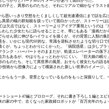
らしっかりとハードSFのイメージがあって面白かった。
の子と、異形のものたちと、それにリアルで細かなイラスト
から思いっきり空想をたくましくして超光速通信にまで話を広
も異星の蟻の群知能を扱っていて面白かったが、ストーリーは
ては欠点ではなく、ストーリーよりアイデア重視というのは「海
ふわした少女たちに語らせることこそ、帯にもある「漫画だから
らせん状に伸びるハイウェイを描くが、その背景に人類の集
題を、いかにも現代SF的な、常識を逆転させたような切り口で
描くが、ちょっとわかりにくかった。「病院惑星」は少しブラ
フランク・ハーバートそのままだが、軌道エレベーターの落下
迫力もあるが、やはりちょっとわかりにくい。「巨大娘の眠り
のものたち、そして異世界の風景。おそらく彼女たちの語る
や技術から想像力によって構築された新しい世界のイメージ。
からもう一歩、背景となっているものをもっと深掘りして、
ートショート47編とプロローグ、それに書き下ろし１編とエピ
来の家の中で、古くなった家政婦ロボットが「百万光年のちょ