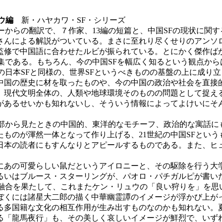
ウ編
新・ハヤカワ・SF・シリーズ
からの翻訳で、７作家、13編の短篇と、中国SFの現状に関
さんによる解説がついている。まさに至れり尽くせりのアンソ
修で中国語に合わせたルビが振られている。とにかく傑作ばか
集である。もちろん、今の中国SFを幅広く知るという観点か
日本SFと同様の、世界SFというべきものの基盤の上に成り
中国の歴史に材を取ったものや、今の中国の政治や社会を直接
、現代文明全体の、人類や地球環境そのものの問題として捉え
あるせいかも知れないし、そういう情報によってよけいにそ
部から見たときの中国的、東洋的なモチーフ、政治的な寓話に
ものが渾然一体となって作り上げる、21世紀の中国SFとい
日本の読者にもすんなりとアピールするものである。また、ヒ
あの可愛らしい鼠だというアイロニーと、その駆除を行う大
るいはブルース・スターリングが、パオロ・パチガルピが書い
融合を果たして、これまたケン・リュウの「良い狩りを」を思
ぼくには諸星大二郎の描く中華幽霊譚のイメージが浮かび上が
る多国籍な文化の相互作用が生み出すものなのかも知れない。
る「龍馬夜行」も、その美しく哀しいイメージが鮮烈で、いず