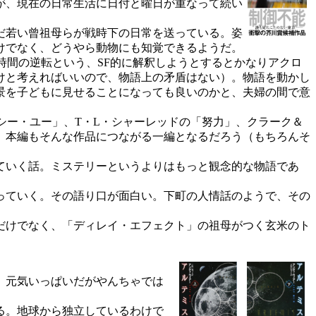
活が、現在の日常生活に日付と曜日が重なって続い
だ若い曾祖母らが戦時下の日常を送っている。姿
けでなく、どうやら動物にも知覚できるようだ。
間の逆転という、SF的に解釈しようとするとかなりアクロ
けと考えればいいので、物語上の矛盾はない）。物語を動かし
景を子どもに見せることになっても良いのかと、夫婦の間で意
シー・ユー」、T・L・シャーレッドの「努力」、クラーク＆
。本編もそんな作品につながる一編となるだろう（もちろんそ
ていく話。ミステリーというよりはもっと観念的な物語であ
っていく。その語り口が面白い。下町の人情話のようで、その
だけでなく、「ディレイ・エフェクト」の祖母がつく玄米のト
。元気いっぱいだがやんちゃでは
る。地球から独立しているわけで