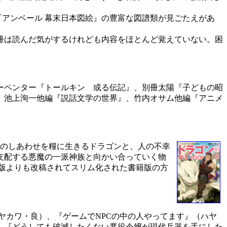
『アンベール 幕末日本図絵』の豊富な図譜類が見ごたえがあ
冊は読んだ気がするけれども内容をほとんど覚えていない。困
ーペンター『トールキン 或る伝記』、別冊太陽『子どもの昭
』、池上洵一他編『説話文学の世界』、竹内オサム他編『アニメ
人のしあわせを糧に生きるドラゴンと、人の不幸
支配する悪魔の一派神族と向かい合っていく物
版よりも改稿されてスリム化された書籍版の方
カワ・良）、『ゲームでNPCの中の人やってます』（ハヤ
、『どうしても破滅したくない悪役令嬢が現代兵器を手にした