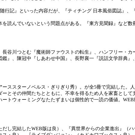
随行記』といった内容だが、『ティチング 日本風俗図誌』、
を読んでいないという問題点がある。『東方見聞録』など数
長谷川つとむ『魔術師ファウストの転生』、ハンフリー・カ
大図鑑』、陳冠中『しあわせ中国』、長野襄一『説話文学辞典
アーススターノベルス・ぎりぎり秀）。が全5冊で完結した。
ダーとその仲間たちとともに、不幸を得るため人を家畜として
ハートウォーミングなたたずまいは個性的で一読の価値。WEB
だし完結したWEB版は良）、『異世界からの企業進出』（ハヤ
クス・良）、『ライブダンジョン』（カドカワブックス・良）