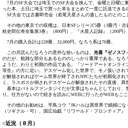
7月のSF大会では埼玉でのSF大会を挟んで、金曜と日曜に
った本、土日に埼玉で買った本をまとめて一度に託送できる
SF大会では古書即売会（若尾天星さんの遺したものとのこ
その他の東京での収穫は、日本SFシリーズ5冊（3冊汚・古書
枝史郎伝奇全集第3巻』（800円）、『火星人記録』（200円）
7月の購入合計は228冊、32,000円。なろう系は70冊。
この月読んだなろうの意外な拾いものは、
光喜『ゼノスフ
のだが、粗雑な部分もあるもののしっかり重厚である。なろ
ようだ。わりと初期の作品である。『ソードアートオンライン
等生』の方に近い。デスゲーム化した世界で、モノ扱いされて
が解放されればゲーム世界が終了されNPCたちが初期化さ
く、ラスボスが倒されデスゲームが解放されたその直後、異世
基本はバトルファンタジイだが文章はちゃんとしており、世
り。仕方がないので続きを読みにWEBに行ったがWEBもこ
その他のお勧めは、平鳥コウ『JKハルは異世界で娼婦にな
（ツギクル・可）、国広仙戯『リワールド・フロンティア』
○近況（８月）