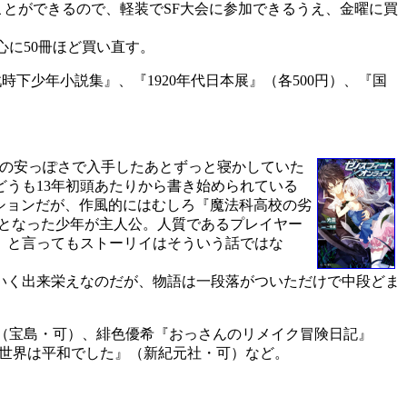
ことができるので、軽装でSF大会に参加できるうえ、金曜に買
に50冊ほど買い直す。
下少年小説集』、『1920年代日本展』（各500円）、『国
装丁の安っぽさで入手したあとずっと寝かしていた
うも13年初頭あたりから書き始められている
ーションだが、作風的にはむしろ『魔法科高校の劣
強となった少年が主人公。人質であるプレイヤー
。と言ってもストーリイはそういう話ではな
いく出来栄えなのだが、物語は一段落がついただけで中段どま
（宝島・可）、緋色優希『おっさんのリメイク冒険日記』
異世界は平和でした』（新紀元社・可）など。