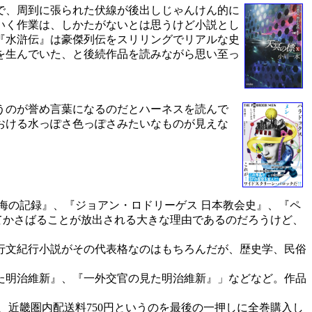
で、周到に張られた伏線が後出しじゃんけん的に
いく作業は、しかたがないとは思うけど小説とし
『水滸伝』は豪傑列伝をスリリングでリアルな史
を生んでいた、と後続作品を読みながら思い至っ
うのが誉め言葉になるのだとハーネスを読んで
おける水っぽさ色っぽさみたいなものが見えな
航海の記録』、『ジョアン・ロドリーゲス 日本教会史』、『ペ
くてかさばることが放出される大きな理由であるのだろうけど、
行文紀行小説がその代表格なのはもちろんだが、歴史学、民俗
た明治維新』、『一外交官の見た明治維新』」などなど。作品
、近畿圏内配送料750円というのを最後の一押しに全巻購入し