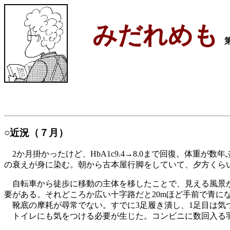
みだれめも
○近況（７月）
2か月掛かったけど、HbA1c9.4→8.0まで回復。体重が
の衰えが身に染む。朝から古本屋行脚をしていて、夕方くら
自転車から徒歩に移動の主体を移したことで、見える風景が
要がある。それどころか広い十字路だと20mほど手前で青に
靴底の摩耗が尋常でない。すでに3足履き潰し、1足目は気
トイレにも気をつける必要が生じた。コンビニに数回入る