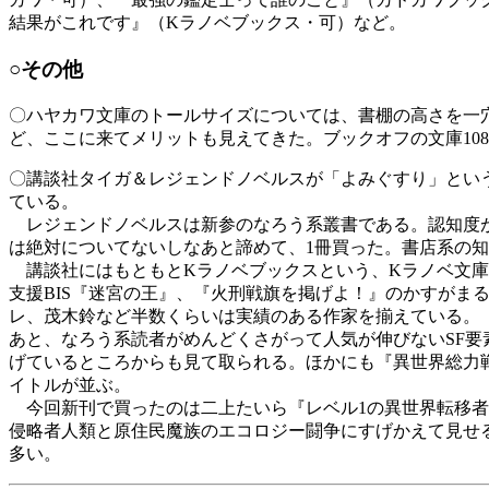
結果がこれです』（Kラノベブックス・可）など。
○その他
〇ハヤカワ文庫のトールサイズについては、書棚の高さを一
ど、ここに来てメリットも見えてきた。ブックオフの文庫10
〇講談社タイガ＆レジェンドノベルスが「よみぐすり」とい
ている。
レジェンドノベルスは新参のなろう系叢書である。認知度が
は絶対についてないしなあと諦めて、1冊買った。書店系の
講談社にはもともとKラノベブックスという、Kラノベ文庫
支援BIS『迷宮の王』、『火刑戦旗を掲げよ！』のかすが
レ、茂木鈴など半数くらいは実績のある作家を揃えている。
あと、なろう系読者がめんどくさがって人気が伸びないSF
げているところからも見て取られる。ほかにも『異世界総力
イトルが並ぶ。
今回新刊で買ったのは二上たいら『レベル1の異世界転移者
侵略者人類と原住民魔族のエコロジー闘争にすげかえて見せ
多い。