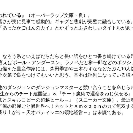
われている』
（オーバーラップ文庫・良）。
さが実に見事で感動的。ギャグと悲劇が完璧に融合している。
『あったかごはんのカイ』とかずっとふさわしいタイトルがあ
。なろう系といえばだらだらと長い話をひとつ書き続けている
で言えばポール・アンダースン、ラノベだと榊一郎などのポジシ
ね備えた量産作家には、森田季節や三木なずななどたぶん10人
分次第で良をつけてもいいと思う。基本は評判になっている様
のダンジョンのダンジョンマスターと競い合うことを命じら
転生からのチート建国記』＆『チート魔術で運命をねじ伏せる
法とスキルコピーの超越ヒール～』（スニーカー文庫）、最近
『俺の部屋ごと異世界へ！ネットとＡｍｏｚｏｎの力で無双す
成り上がり～天才パティシエの領地経営～』は未読である。