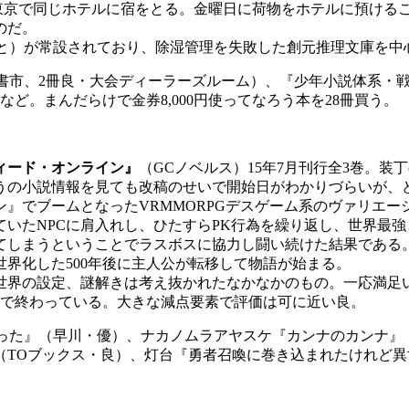
東京で同じホテルに宿をとる。金曜日に荷物をホテルに預ける
のだ。
と）が常設されており、除湿管理を失敗した創元推理文庫を中心
市、2冊良・大会ディーラーズルーム）、『少年小説体系・戦時
など。まんだらけで金券8,000円使ってなろう本を28冊買う。
ィード・オンライン』
（GCノベルス）15年7月刊行全3巻。
うの小説情報を見ても改稿のせいで開始日がわかりづらいが、ど
』でブームとなったVRMMORPGデスゲーム系のヴァリエ
いたNPCに肩入れし、ひたすらPK行為を繰り返し、世界最
れてしまうということでラスボスに協力し闘い続けた結果である
界化した500年後に主人公が転移して物語が始まる。
界の設定、謎解きは考え抜かれたなかなかのもの。一応満足
こで終わっている。大きな減点要素で評価は可に近い良。
った』（早川・優）、ナカノムラアヤスケ『カンナのカンナ』
（TOブックス・良）、灯台『勇者召喚に巻き込まれたけれど