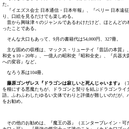
た。
『イエズス会士 日本通信・日本年報』、『ペリー 日本遠征
り、口絵を見るだけでも楽しめる。
昔から興味津々のジャンルであるわけだけど、ほとんどの本
ったことである。
そんな大口もあって、9月の書籍代は54,000円、327冊。
主な固めの収穫は、マックス・リューテイ『昔話の本質』、
和史ｓ10－20年』、一億人の昭和史『昭和全史』、『兵器
への変容』など。
なろう系は104冊。
藤原ゴンザレス『ドラゴンは寂しいと死んじゃいます』
（
を糧にする悪魔たちが、ドラゴンと契りを結ぶドラゴンライ
語。ふわふわしたゆるい文体でわりと評価が難しいのだが、
をお勧め。
その他のお勧めは、『魔王の器』（エンターブレイン・可た
カワ・可）、『最強の鑑定士って誰のこと』（カドカワブッ