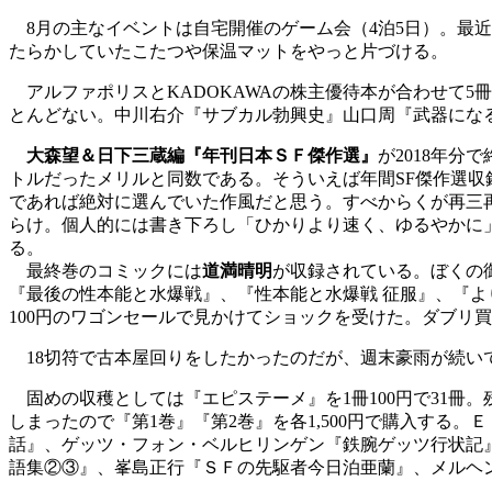
8月の主なイベントは自宅開催のゲーム会（4泊5日）。最
たらかしていたこたつや保温マットをやっと片づける。
アルファポリスとKADOKAWAの株主優待本が合わせて5
とんどない。中川右介『サブカル勃興史』山口周『武器にな
大森望＆日下三蔵編『年刊日本ＳＦ傑作選』
が2018年分
トルだったメリルと同数である。そういえば年間SF傑作選収
であれば絶対に選んでいた作風だと思う。すべからくが再三
らけ。個人的には書き下ろし「ひかりより速く、ゆるやかに
る。
最終巻のコミックには
道満晴明
が収録されている。ぼくの
『最後の性本能と水爆戦』、『性本能と水爆戦 征服』、『よ
100円のワゴンセールで見かけてショックを受けた。ダブリ
18切符で古本屋回りをしたかったのだが、週末豪雨が続いてあ
固めの収穫としては『エピステーメ』を1冊100円で31冊。
しまったので『第1巻』『第2巻』を各1,500円で購入す
話』、ゲッツ・フォン・ベルヒリンゲン『鉄腕ゲッツ行状記
語集②③』、峯島正行『ＳＦの先駆者今日泊亜蘭』、メルヘ