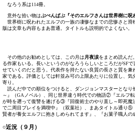
なろう系は114冊。
意外な拾い物は
ぷぺんぱぷ『そのエルフさんは世界樹に呪
世界樹に呪われたエルフの一族の凄惨なまでの悲惨さと滑稽
版は文章も内容もまあ普通。タイトルも説明的でよくない。
その他のお勧めとしては、この月は
月夜涙
をまとめ読んだ
る作家もいる。長いというのがなろうらしいところだがSF
せていくのだと思う。代表作を持たない良質の長さと質を兼
家である。評価としては軒並み可の上限あたりに位置し、気
寄り。
読んだ中での順位をつけると、ダンジョンマスターとなり他
～』（GAノベル）、同じ世界違う時代での物語②『エルフ
が時を遡って復讐を遂げる③『回復術士のやり直し～即死魔
で二周目プレイを満喫中』（双葉社）、まあタイトル通り⑤
賢者が養女エルフに抱きしめられてます』、『お菓子職人の
○近況（９月）