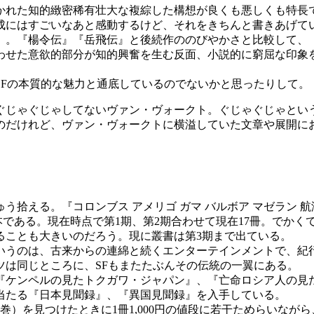
かれた知的緻密稀有壮大な複綜した構想が良くも悪しくも特長
成にはすごいなあと感動するけど、それをきちんと書きあげて
』。『楊令伝』『岳飛伝』と後続作ののびやかさと比較して、
わせた意欲的部分が知的興奮を生む反面、小説的に窮屈な印象
Fの本質的な魅力と通底しているのでないかと思ったりして。
ぐじゃぐじゃしてないヴァン・ヴォークト。ぐじゃぐじゃとい
のだけれど、ヴァン・ヴォークトに横溢していた文章や展開に
う拾える。『コロンブス アメリゴ ガマ バルボア マゼラン 
た本である。現在時点で第1期、第2期合わせて現在17冊。でか
ることも大きいのだろう。現に叢書は第3期まで出ている。
うのは、古来からの連綿と続くエンターテインメントで、紀
ツは同じところに、SFもまたたぶんその伝統の一翼にある。
ケンペルの見たトクガワ・ジャパン』、『亡命ロシア人の見
当たる『日本見聞録』、『異国見聞録』を入手している。
）を見つけたときに1冊1,000円の値段に若干ためらいながら