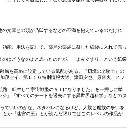
他の文庫との頭が凸凹するなどの不満を抱えているのだけれ
、効能、用法を記して、薬局の薬袋に擬した紙袋に入れて売っ
うのはどうなのよと思ったのだが、「よみぐすり」という紙袋
齢層を高めに設定している気配がある。『辺境の老騎士』の
、加茂セイ、第６１６特別情報大隊、津田夕也、原雷火、スフ
航路 転生して宇宙戦艦のＡＩになりました』を一押しに挙
ンジ』『すべてのチートを過去にする異世界超科学』などのタ
っていいのかな、ネタバレになるけど、人族と魔族の争いを
』とか『迷宮の王』とか読んだ限りではこのレベルの作品が