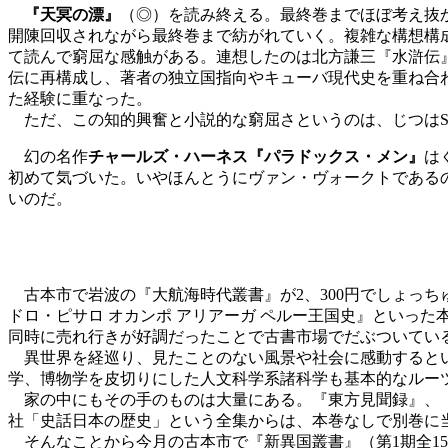
『天冥の漂』
（◎）を読み終える。最終巻までほぼ考え抜
開陳回収されながら最終巻まで紡がれていく。複雑な構想構
て読んで窮屈な感触がある。連想したのは北方謙三『水滸伝
伝に再構成し、著者の独立国指向やキューバ現代史を重ね合
た経験に重なった。
ただ、この知的興奮と小説的な窮屈さというのは、じつはS
幻の名作
チャールズ・ハーネス『パラドックス・メン』
は
初めて気づいた。いやほんとうにヴァン・ヴォークトである
いのだ。
古本市で岩波の『大航海時代叢書』が2、300円でしょっちゅ
ドロ・ピサロ オカンポ アリアーガ ペルー王国史』といっ
同時に売れ行きが好調だったことで古書市場でだぶついてい
異世界を経巡り、見たことのない風景や社会に感動するとい
学、博物学を皮切りにした人文科学系諸科学も基本的なルー
家の中にもその手のものは大量にある。『東方見聞録』、『
社「史話日本の歴史」という全集からは、本巻なしで別巻に
そんなことから今月の古本市で『新異国叢書』（第1期全15巻