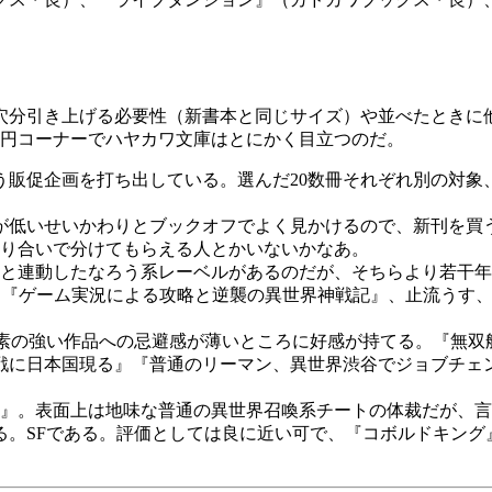
穴分引き上げる必要性（新書本と同じサイズ）や並べたときに
8円コーナーでハヤカワ文庫はとにかく目立つのだ。
う販促企画を打ち出している。選んだ20数冊それぞれ別の対象
低いせいかわりとブックオフでよく見かけるので、新刊を買
知り合いで分けてもらえる人とかいないかなあ。
と連動したなろう系レーベルがあるのだが、そちらより若干年
まる『ゲーム実況による攻略と逆襲の異世界神戦記』、止流うす
要素の強い作品への忌避感が薄いところに好感が持てる。『無双
戦に日本国現る』『普通のリーマン、異世界渋谷でジョブチェ
』。表面上は地味な普通の異世界召喚系チートの体裁だが、言
る。SFである。評価としては良に近い可で、『コボルドキング