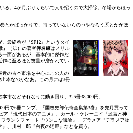
いる。4か月ぶりくらいで人を招くので大掃除。冬場からほっ
一巻とかばっかりで、持っていないらのべやなろう系とかがほ
が、最終巻が『SF12』というタイ
敵』
（◎）の著者
伴名練
はメリル
る一面があるが、基本的に傑作だ
近作に至るほど技量が磨かれてい
最近の古本市場を中心にこの人の
放出本なのかなあ。この月には3冊
などそれなりに動き回り、325冊38,000円。
00円で6冊コンプ。『国枝史郎伝奇全集第3巻』を先月買って
イピア『現代日本のアニメ』、カール・ケレーニイ『迷宮と神
・フランクファート『ウンコな議論』、デラメア『デラメア物
学』、川村二郎『白夜の廻廊』などを買う。