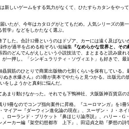
近は新しいゲームをする気力がなくて、ひたすらカタンをやって
冊届いたが、今年はカタログがとてもだめ。人気シリーズの第
る哲学』などをしかたなく選ぶ。
で終了した。合計12冊というのはドゾア、カーには遠く及ばない
録作が過半を占める粒ぞろい短編集
『なめらかな世界と、その
再四のどんでんがえしという小説技法で、まとまると読み疲れ
」が一押し。「シンギュラリティ・ソヴィエト」も好きで、最
御贔屓筋のひとりで商業出版物の七割くらいを保有している。
りぬき水爆さん』の3冊が美本でやたらと見つかる。出版元の
買いをしようかと真剣に悩んだ。
まり動けなかった。それでも下鴨神社、大阪阪神百貨店の古本市
残り9冊なのでコンプ指向案件に昇格。『ユーロマンガ』を1冊5
る。Ｅ・マイアー『ダーウィン進化論の現在』、スーザン・Ｊ・ネ
』、ローランド・ブリケット『鼻ほじり論序説』、ハリー・G
ンメーカー編『架空幻想都市 上下』、田辺貞之助『夢想の詩