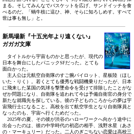
まる。そしてみんなでバスケットを広げ、サンドイッチを食
べるのだ。「蝸牛枝に這ひ、神、そらに知ろしめす。すべて
世は事も無し」と。
新馬場新『十五光年より遠くない』
ガガガ文庫
タイトルから宇宙ものかと思ったが、現代の
日本を舞台にしたパニックSFだった。とても
面白かった。
主人公は元航空自衛隊のすご腕パイロット、星板陸（ほし
いた・りく）。若くとても優秀な戦闘機乗りだったが、日本
に飛来した某国の気球を撃墜命令を受けて排除したことがな
ぜか問題になり、自衛隊を追われて今は予備自衛官の身分で
新たな就職先を探している。彼の子どものころからの夢は宇
宙飛行士になること。高校を出て航空学生となり自衛隊員と
なったのも、宇宙へ行くためだった。
2025年の夏、その彼が渋谷のハローワークへ向かう途中に
出会ったのは、彼の中学時代の初恋の相手、浅野水星（あさ
の・マーキュリー）だった。二人のぎごちない恋愛は高校三