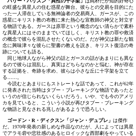
ハリー・ハリスン「異性の十字架」
は純朴だが知的好奇心
の旺盛な異星人の住む惑星が舞台。彼らとの交易を目的にた
った一人滞在している無神論者の交易商人、ガースが、この
惑星にキリスト教の布教に来た熱心な宣教師の神父と対立す
る物語である。ガースは原罪という概念のない清らかで素朴
な異星人にはそのままでいてほしく、キリスト教の罪や救済
の概念で彼らを混乱させたくないのだ。だが神父は新たな観
念に興味津々な彼らに聖書の教えを説き、キリスト復活の奇
跡についても語る。
同じ地球人ながら神父の話とガースの話があまりにも異な
るので彼らは混乱し、真実はどちらなのかと悩む。神が存在
する証拠を、奇跡を求め、彼らは小さな丘に十字架を立て
る……。
今読むとあまりにもストレートな話であって、これが62年
に発表された当時はタブー・ブレーキングな物語であったと
いうのが信じられないくらいだろう。いや、でも今のアメリ
カを見ていると、こういう小説が再びタブー・ブレーキング
な物語と見なされる兆しがあるようで恐ろしい。
ゴードン・R・ディクスン「ジャン・デュプレ」
は傑作
だ。1970年発表の新しめな作品なのだが、人によっては異星
でアラモ砦や悲壮感のあるヒロイックな西部劇をやっている