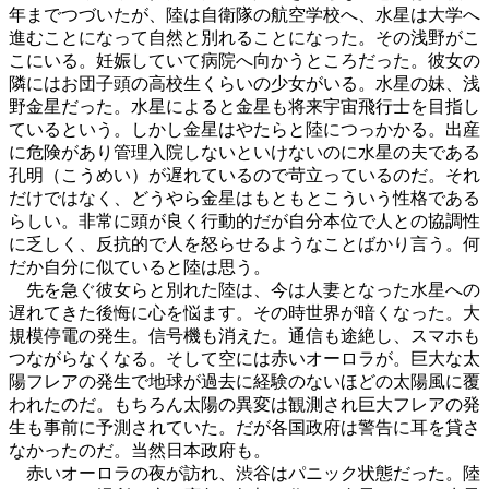
年までつづいたが、陸は自衛隊の航空学校へ、水星は大学へ
進むことになって自然と別れることになった。その浅野がこ
こにいる。妊娠していて病院へ向かうところだった。彼女の
隣にはお団子頭の高校生くらいの少女がいる。水星の妹、浅
野金星だった。水星によると金星も将来宇宙飛行士を目指し
ているという。しかし金星はやたらと陸につっかかる。出産
に危険があり管理入院しないといけないのに水星の夫である
孔明（こうめい）が遅れているので苛立っているのだ。それ
だけではなく、どうやら金星はもともとこういう性格である
らしい。非常に頭が良く行動的だが自分本位で人との協調性
に乏しく、反抗的で人を怒らせるようなことばかり言う。何
だか自分に似ていると陸は思う。
先を急ぐ彼女らと別れた陸は、今は人妻となった水星への
遅れてきた後悔に心を悩ます。その時世界が暗くなった。大
規模停電の発生。信号機も消えた。通信も途絶し、スマホも
つながらなくなる。そして空には赤いオーロラが。巨大な太
陽フレアの発生で地球が過去に経験のないほどの太陽風に覆
われたのだ。もちろん太陽の異変は観測され巨大フレアの発
生も事前に予測されていた。だが各国政府は警告に耳を貸さ
なかったのだ。当然日本政府も。
赤いオーロラの夜が訪れ、渋谷はパニック状態だった。陸