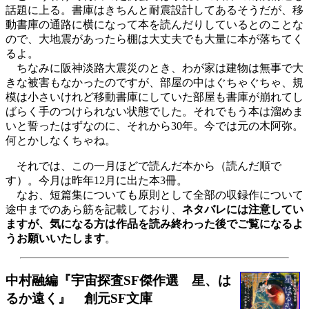
話題に上る。書庫はきちんと耐震設計してあるそうだが、移
動書庫の通路に横になって本を読んだりしているとのことな
ので、大地震があったら棚は大丈夫でも大量に本が落ちてく
るよ。
ちなみに阪神淡路大震災のとき、わが家は建物は無事で大
きな被害もなかったのですが、部屋の中はぐちゃぐちゃ、規
模は小さいけれど移動書庫にしていた部屋も書庫が崩れてし
ばらく手のつけられない状態でした。それでもう本は溜めま
いと誓ったはずなのに、それから30年。今では元の木阿弥。
何とかしなくちゃね。
それでは、この一月ほどで読んだ本から（読んだ順で
す）。今月は昨年12月に出た本3冊。
なお、短篇集についても原則として全部の収録作について
途中までのあら筋を記載しており、
ネタバレには注意してい
ますが、気になる方は作品を読み終わった後でご覧になるよ
うお願いいたします
。
中村融編『宇宙探査SF傑作選 星、は
るか遠く』 創元SF文庫