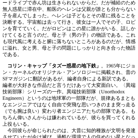
ードライブで赤ん坊は生きられないからだ。だが補給のため
無人惑星に滞在中、船医のヘレンは父親が誰とも分からない
子を産んでしまった。ヘレンは子どもとその星に残ることを
決断する。宇宙船は去って行き、彼女は一人でその子、ロビ
ンを育てていく。だがロビンはこの星に誰かがいる、話しか
けてくると言うのだ。母と子（男の子）の物語である。これ
も現代風に考えると腑に落ちないところがあるのだが、情感
に溢れ、女と男、母と子の問題にしっかりと向き合った物語
である。
コリン・キャップ「タズー惑星の地下鉄」
。1965年にジョ
ン・カーネルのオリジナル・アンソロジーに掲載され、昔の
SFマガジンに翻訳があるが、編者自身による新訳である。
編者が大好きな作品だと言うだけあって大変面白い。〈異端
技術部隊〉シリーズの一作。異端技術部隊（Unorthodox
Engineers）というのは地球軍の一部隊だが、規律あるまとも
なエンジニアではなく自由で突飛な思いつきのまま突っ走る
（でも腕は良い）変わり者エンジニアたちの部隊である。も
ちろん偉いさんからは嫌われているが、彼らを買ってくれる
上役もいる。
今回彼らが命じられたのは、大昔に知的種族が文明を発達
させていたが今は滅び、過酷な環境で人の住めない星となっ