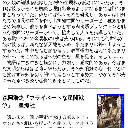
の人類の知識を記録した2枚の金属板が託されていたが、そ
れは彼らがそれを解読し理解出来るようになるまでは謎のま
まとなっていた。彼らには代々それを研究し、あるいは自分
たちで道具や武器を作り出す知性面のリーダーと、種族をま
とめ統率し、彼らを食べようとする肉食系プランクトンと戦
う行動面のリーダーがいて、協力して人々を指導していた。
ある戦いの中で金属板の1枚は失われる。それでも何世代か
後の彼らは、新たな新天地を求め、水たまりの外へ出ようと
するのだ。水中を進む船を造り、表面張力を越えて水たまり
の外へ。そこで彼らは伝説の空を、星を見る。そして……。
物語は生き生きと描かれ、力強く、感動的である。今はま
だ文明からはほど遠い彼らだが、その知的好奇心、何ごとに
も挫けず未知を切り開いて進もうとする努力、やがてその先
に来たるべき姿が想像できるというものだ。
森岡浩之『プライベートな星間戦
争』 星海社
遠い未来、遠い宇宙におけるポストヒュー
マンたちの戦いを描いた本格スペースオペラ