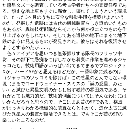
た惑星タズーを調査している考古学者たちへの支援任務であ
る。頑丈な地上車もすぐに腐食し、壊れてしまうという環境
で、たった3ヶ月のうちに安全な移動手段を構築せよという
のだ。発掘した遺跡には古代の機械装置らしき謎めいたもの
もあるが、異端技術部隊ならそこから何か役に立つものを作
り上げるかもしれない。そしてある遺跡の地下にまるで地下
鉄のように見えるものが発見された。彼らはそれを復活させ
ようとするのだが……。
色々アイデアを思いつき無茶振りする隊長のフリッツ中
尉、その部下で愚痴をこぼしながら着実に作業を進めるジャ
ッコたち。技術用語がいっぱい出てきてまるでプロジェクト
Xか、ハードSFかと思えるほどだが、一番印象に残るのは
（ジャッコのツッコミを除けば）この惑星のとんでもない環
境（まるでコードウェイナー・スミスの「嵐の惑星」みた
い）と滅びた異星文明のかもし出す独特の雰囲気である。そ
れがとても魅力的だ。技術的側面についてはそんなわけには
いかんだろうと思うので、そこはまあ昔のSFである。構造
がはっきりわかる機械的な装置ならともかく、遥か太古に滅
びた異星人の装置が復活できるとは。でもそこが昔のSFの
楽しいところなのだ。