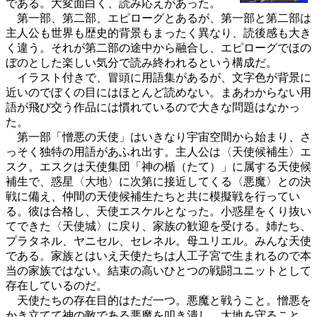
である。大変面白く、読み応えがあった。
第一部、第二部、エピローグとあるが、第一部と第二部は
主人公も世界も歴史的背景もまったく異なり、読後感も大き
く違う。それが第二部の途中から融合し、エピローグでほの
ぼのとした楽しい気分で読み終われるという構成だ。
イラスト付きで、冒頭に用語集があるが、文字色が背景に
近いのでぼくの目にはほとんど読めない。まあわからない用
語が飛び交う作品には慣れているので大きな問題はなかっ
た。
第一部「憎悪の天使」はいきなり宇宙空間から始まり、さ
っそく独特の用語があふれ出す。主人公は〈天使候補生〉エ
スク。エスクは天使集団「神の楯（たて）」に属する天使候
補生で、惑星〈大地〉に次第に接近してくる〈悪魔〉との決
戦に備え、仲間の天使候補生たちと共に模擬戦を行ってい
る。彼は合格し、天使エスケルとなった。小惑星をくり抜い
てできた〈天使城〉に戻り、家族の歓迎を受ける。姉たち、
プラタネル、ヤニセル、セレネル。母ユリエル。みんな天使
である。家族とはいえ天使たちは人工子宮で生まれるので本
当の家族ではない。結束の高いひとつの戦闘ユニットとして
存在しているのだ。
天使たちの存在目的はただ一つ。悪魔と戦うこと。憎悪を
かき立てて神の敵である悪魔を叩き潰し、大地を守ること