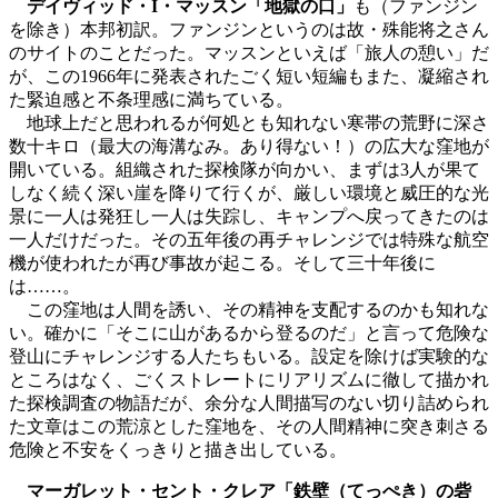
デイヴィッド・I・マッスン「地獄の口」
も（ファンジン
を除き）本邦初訳。ファンジンというのは故・殊能将之さん
のサイトのことだった。マッスンといえば「旅人の憩い」だ
が、この1966年に発表されたごく短い短編もまた、凝縮され
た緊迫感と不条理感に満ちている。
地球上だと思われるが何処とも知れない寒帯の荒野に深さ
数十キロ（最大の海溝なみ。あり得ない！）の広大な窪地が
開いている。組織された探検隊が向かい、まずは3人が果て
しなく続く深い崖を降りて行くが、厳しい環境と威圧的な光
景に一人は発狂し一人は失踪し、キャンプへ戻ってきたのは
一人だけだった。その五年後の再チャレンジでは特殊な航空
機が使われたが再び事故が起こる。そして三十年後に
は……。
この窪地は人間を誘い、その精神を支配するのかも知れな
い。確かに「そこに山があるから登るのだ」と言って危険な
登山にチャレンジする人たちもいる。設定を除けば実験的な
ところはなく、ごくストレートにリアリズムに徹して描かれ
た探検調査の物語だが、余分な人間描写のない切り詰められ
た文章はこの荒涼とした窪地を、その人間精神に突き刺さる
危険と不安をくっきりと描き出している。
マーガレット・セント・クレア「鉄壁（てっぺき）の砦