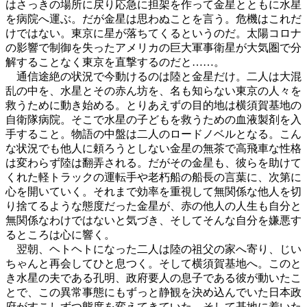
はさっきの場所に戻り応急に担架を作って金星とともに水星
を病院へ運ぶ。だが金星は思わぬことを言う。危機はこれだ
けではない。東京に星が落ちてくるというのだ。太陽コロナ
の影響で制御を失ったアメリカの巨大軍事衛星が大気圏で分
解することなく東京を直撃するのだと……。
通信途絶の状況で今動けるのは陸と金星だけ。二人は大混
乱の中を、水星とその赤ん坊を、名も知らない東京の人々を
救うために動き始める。とりあえずの目的地は横須賀基地の
自衛隊病院。そこで水星の子どもを救うための血液製剤を入
手すること。物語の中盤は二人のロードノベルとなる。こん
な状況でも他人に頼ろうとしない金星の無茶で高飛車な性格
は変わらず陸は翻弄される。だがその金星も、彼らを助けて
くれた軽トラックの運転手や老朽船の船長の言葉に、次第に
心を開いていく。それまで効率を重視して無関係な他人を切
り捨てるような態度だった金星が、赤の他人の人生も自分と
無関係なわけではないと気づき、そしてそんな自分を嫌悪す
るところは心に響く。
翌朝、ヘトヘトになった二人は陸の祖父の家へ寄り、じい
ちゃんと再会してひと息つく。そして横須賀基地へ。このと
き水星の夫である孔明、政府要人の息子である彼が動いたこ
とで、この異常事態にもずっと静観を決め込んでいた日本政
府がすこしずつ態度を変えてきていた。そして基地に着いた