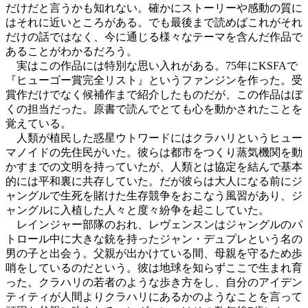
だけだと言うかも知れない。確かにストーリーや感動の質に
はそれに近いところがある。でも最後まで読めばこれがそれ
だけの話ではなく、今に通じる様々なテーマを含んだ作品で
あることがわかるだろう。
実はこの作品には特別な思い入れがある。75年にKSFAで
『ヒューゴー賞完全リスト』というファンジンを作った。受
賞作だけでなく候補作まで紹介したものだが、この作品はぼ
くの担当だった。原書で読んでとても心を動かされたことを
覚えている。
人類が植民した惑星ウトワードにはクラハリというヒュー
マノイドの先住民がいた。彼らは都市をつくり蒸気機関を動
かすまでの文明を持っていたが、人類とは協定を結んで基本
的には平和裏に共存していた。だが彼らは大人になる前にジ
ャングルで生死を賭けた生存競争をおこなう風習があり、ジ
ャングルに入植した人々と度々紛争を起こしていた。
レインジャー部隊のおれ、レヴェンスンはジャングルのパ
トロール中に大きな銃を持ったジャン・デュプレという名の
男の子と出会う。父親が出かけている間、母親を守るため歩
哨をしているのだという。彼は地球を知らずここで生まれ育
った。クラハリの若者のような歩き方をし、自分のアイデン
ティティが人間よりクラハリにあるかのようなことを言って