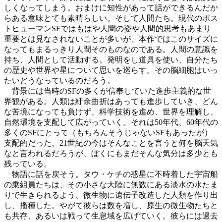
しくなってしまう。おまけに知性があって話ができるんだか
らある意味とても素晴らしい。そして人間たち。現代のポス
トヒューマンSFではもはや人間の姿や人間的思考もあまり
重要とは見なされないことが多いが、本作ではこのサイズに
なってもまるっきり人間そのものなのである。人間の意識を
持ち、人間として活動する。発明をし道具を使い、自分たち
の歴史や世界や星について思いを巡らす。その脳細胞はいっ
たいどうなっているのだろう。
背景には当時のSFの多くが信奉していた進歩主義的な世
界観がある。人類は紆余曲折はあっても進歩していき、どん
な苦境になっても負けず、科学技術を進め、世界を理解し、
自然環境を支配して広がっていく。それは50年代、60年代の
多くのSFにとって（もちろんそうじゃないSFもあったが）
支配的だった。21世紀の今はそんなことを言うと何を脳天気
なと言われるだろうが、ぼくにもまだそんな気分は多少とも
残っている。
物語に話を戻そう。タウ・ケチの惑星に不時着した宇宙船
の乗組員たちは、その小さな大陸に無数にある淡水の水たま
りで生きられるよう、微生物に遺伝子改造した人類を作り出
し、播種した。やがて彼らは数を増し、原生の微生物たちと
も共存、あるいは戦って生息域を広げていく。彼らには過去