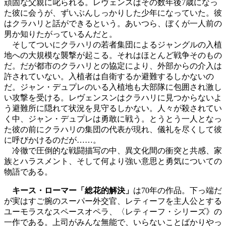
頑固な父親に叱られる。レヴェンスはその数年後7歳になっ
た彼に会うが、ずいぶんしっかりした少年になっていた。彼
はクラハリと話ができるという。あいつら、ぼくが一人前の
男か知りたがっているんだと。
そしてついにクラハリの若者集団によるジャングルの入植
地への大規模な襲撃が起こる。それはほとんど戦争そのもの
だ。だが都市のクラハリとの協定により、外部からの介入は
許されていない。入植者は自衛するか避難するしかないの
だ。ジャン・デュプレのいる入植地も大部隊に包囲され激し
い攻撃を受ける。レヴェンスンはクラハリに見つからないよ
う避難所に隠れて状況を見守るしかない。人々が殺されてい
く中、ジャン・デュプレは勇敢に戦う。とうとう一人となっ
た彼の前にクラハリの集団の代表が現れ、儀礼を尽くして彼
に呼びかけるのだが……。
冷徹で圧倒的な戦闘描写の中、異文化間の衝突と共感、家
族とハラスメント、そして何より強い意思と勇気についての
物語である。
キース・ローマー「総花的解決」
は70年の作品。下っ端だ
が実はすご腕のスーパー外交官、レティーフを主人公とする
ユーモラスなスペースオペラ、〈レティーフ・シリーズ》の
一作である。上司がみんな無能で、いらないことばかりやっ