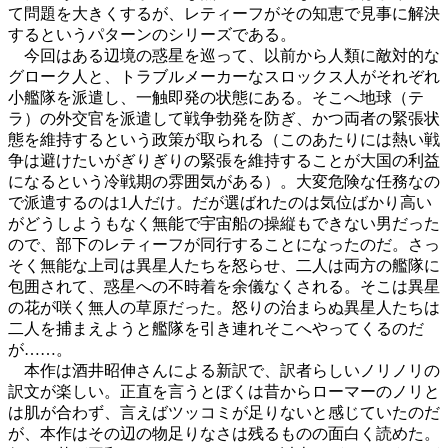
て問題を大きくするが、レティーフがその知恵で見事に解決
するというパターンのシリーズである。
今回はある辺境の惑星を巡って、以前から人類に敵対的な
グローク人と、トラブルメーカーなスロックス人がそれぞれ
小艦隊を派遣し、一触即発の状態にある。そこへ地球（テ
ラ）の外交官を派遣して戦争勃発を防ぎ、かつ両者の緊張状
態を維持するという政策が取られる（このあたりには熱い戦
争は避けたいがぎりぎりの緊張を維持することが大国の利益
になるという冷戦期の雰囲気がある）。大変危険な任務なの
で派遣するのは1人だけ。だが選ばれたのは気位ばかり高い
がどうしようもなく無能で宇宙船の操縦もできない男だった
ので、部下のレティーフが同行することになったのだ。さっ
そく無能な上司は異星人たちを怒らせ、二人は両方の艦隊に
包囲されて、惑星への不時着を余儀なくされる。そこは異星
の花が咲く無人の草原だった。怒りの治まらぬ異星人たちは
二人を捕まえようと艦隊を引き連れそこへやってくるのだ
が……。
本作は酒井昭伸さんによる新訳で、訳者らしいノリノリの
訳文が楽しい。正直を言うとぼくは昔からローマーのノリと
は肌が合わず、言えばツッコミが足りないと感じていたのだ
が、本作はその辺の物足りなさは残るものの面白く読めた。