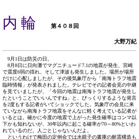
内 輪
第４０８回
大野万紀
9月1日は防災の日。
8月8日に日向灘でマグニチュード7.1の地震が発生、宮崎
で震度6弱の揺れ、そして津波も発生しました。場所が場所
だけに心配しましたが、その後気象庁から「南海トラフ地震
臨時情報」が発表されました。テレビでその記者会見の中継
を見ていましたが、「今回の地震は南海トラフ地震が発生し
たということでいいんですね」と、びっくりするような発言
を2度もする記者がいてショックでした。気象庁の会見に来
ていながら南海トラフ地震をそんなに軽く考えている記者が
いるとは。確かに今度の地震で上がった発生確率はコンマ以
下かも知れないが、30年以内に起こる確率が70～80%といわ
れているのだ。人ごとじゃないんだよ。
というわけで梅田の定例会では水鏡子の書庫の耐震構造も