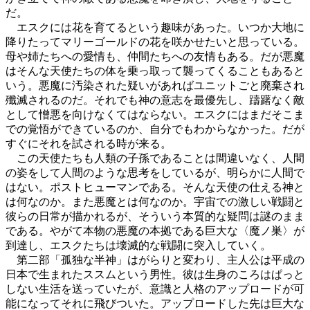
だ。
エスクには花を育てるという趣味があった。いつか大地に
降りたってマリーゴールドの花を咲かせたいと思っている。
母や姉たちへの愛情も、仲間たちへの友情もある。だが悪魔
はそんな天使たちの体を乗っ取って襲ってくることもあると
いう。悪魔に汚染された疑いがあればユニットごと廃棄され
殲滅されるのだ。それでも神の意志を最優先し、躊躇なく敵
として憎悪を向けなくてはならない。エスクにはまだそこま
での覚悟ができているのか、自分でもわからなかった。だが
すぐにそれを試される時が来る。
この天使たちも人類の子孫であることは間違いなく、人間
の姿をして人間のような思考をしているが、明らかに人間で
はない。ポストヒューマンである。そんな天使の仕える神と
は何なのか。また悪魔とは何なのか。宇宙での激しい戦闘と
彼らの日常が描かれるが、そういう本質的な疑問は謎のまま
である。やがて本物の悪魔の本拠である巨大な〈魔ノ巣〉が
到達し、エスクたちは壊滅的な戦闘に突入していく。
第二部「孤独な半神」はがらりと変わり、主人公は平成の
日本で生まれたススムという男性。彼は生身のころはぱっと
しない生活を送っていたが、意識と人格のアップロードが可
能になってそれに飛びついた。アップロードした先は巨大な