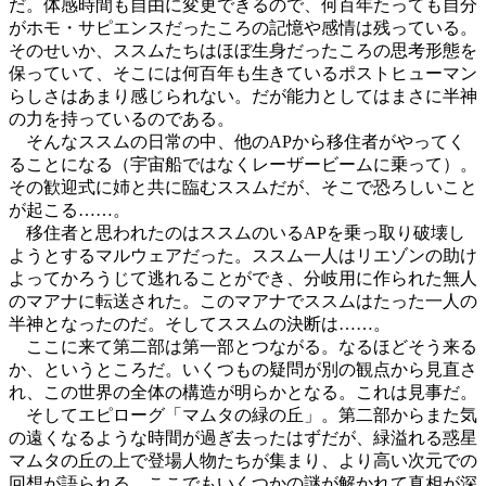
だ。体感時間も自由に変更できるので、何百年たっても自分
がホモ・サピエンスだったころの記憶や感情は残っている。
そのせいか、ススムたちはほぼ生身だったころの思考形態を
保っていて、そこには何百年も生きているポストヒューマン
らしさはあまり感じられない。だが能力としてはまさに半神
の力を持っているのである。
そんなススムの日常の中、他のAPから移住者がやってく
ることになる（宇宙船ではなくレーザービームに乗って）。
その歓迎式に姉と共に臨むススムだが、そこで恐ろしいこと
が起こる……。
移住者と思われたのはススムのいるAPを乗っ取り破壊し
ようとするマルウェアだった。ススム一人はリエゾンの助け
よってかろうじて逃れることができ、分岐用に作られた無人
のマアナに転送された。このマアナでススムはたった一人の
半神となったのだ。そしてススムの決断は……。
ここに来て第二部は第一部とつながる。なるほどそう来る
か、というところだ。いくつもの疑問が別の観点から見直さ
れ、この世界の全体の構造が明らかとなる。これは見事だ。
そしてエピローグ「マムタの緑の丘」。第二部からまた気
の遠くなるような時間が過ぎ去ったはずだが、緑溢れる惑星
マムタの丘の上で登場人物たちが集まり、より高い次元での
回想が語られる。ここでもいくつかの謎が解かれて真相が深