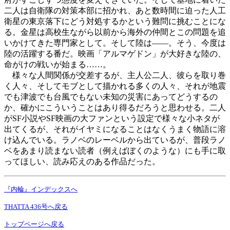
二人は自衛隊の対策本部に招かれ、あと数時間に迫った人工
衛星の東京落下にどう対処するかという難問に挑むことにな
る。金星は高校生ながら以前から海外の仲間とこの問題を追
いかけてきた専門家として。そして陸は――。そう、今度は
陸の活躍する番だ。映画「アルマゲドン」が大好きな陸の、
命がけの戦いが始まる……。
様々な人間関係が交差するが、主人公二人、彼らを取り巻
く人々、そしてモブとして描かれる多くの人々、それが地震
でも津波でも台風でもない未知の災害にあってどうするの
か、確かにこういうことはあり得るだろうと思わせる。二人
がSF小説やSF映画の大ファンという設定で様々な小ネタが
出てくるが、それがイヤミになることはなくうまく物語に溶
け込んでいる。ラノベのレーベルから出ているが、普段ラノ
ベをあまり読まない読者（例えばぼくのような）にも手に取
ってほしい、読み応えのある作品だった。
『内輪』インデックスへ
THATTA 436号へ戻る
トップページへ戻る