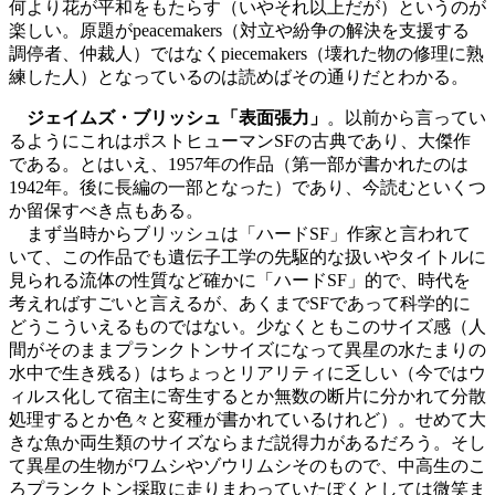
何より花が平和をもたらす（いやそれ以上だが）というのが
楽しい。原題がpeacemakers（対立や紛争の解決を支援する
調停者、仲裁人）ではなくpiecemakers（壊れた物の修理に熟
練した人）となっているのは読めばその通りだとわかる。
ジェイムズ・ブリッシュ「表面張力」
。以前から言ってい
るようにこれはポストヒューマンSFの古典であり、大傑作
である。とはいえ、1957年の作品（第一部が書かれたのは
1942年。後に長編の一部となった）であり、今読むといくつ
か留保すべき点もある。
まず当時からブリッシュは「ハードSF」作家と言われて
いて、この作品でも遺伝子工学の先駆的な扱いやタイトルに
見られる流体の性質など確かに「ハードSF」的で、時代を
考えればすごいと言えるが、あくまでSFであって科学的に
どうこういえるものではない。少なくともこのサイズ感（人
間がそのままプランクトンサイズになって異星の水たまりの
水中で生き残る）はちょっとリアリティに乏しい（今ではウ
ィルス化して宿主に寄生するとか無数の断片に分かれて分散
処理するとか色々と変種が書かれているけれど）。せめて大
きな魚か両生類のサイズならまだ説得力があるだろう。そし
て異星の生物がワムシやゾウリムシそのもので、中高生のこ
ろプランクトン採取に走りまわっていたぼくとしては微笑ま