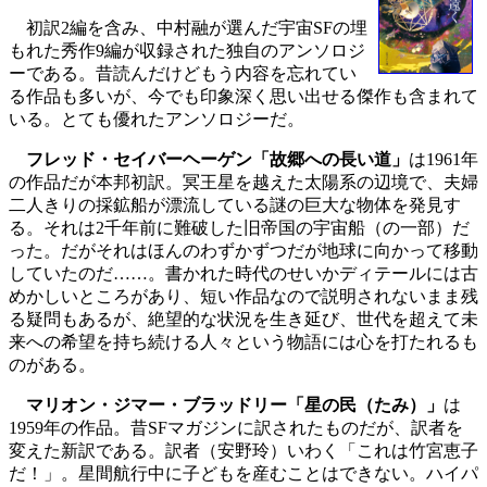
初訳2編を含み、中村融が選んだ宇宙SFの埋
もれた秀作9編が収録された独自のアンソロジ
ーである。昔読んだけどもう内容を忘れてい
る作品も多いが、今でも印象深く思い出せる傑作も含まれて
いる。とても優れたアンソロジーだ。
フレッド・セイバーヘーゲン「故郷への長い道」
は1961年
の作品だが本邦初訳。冥王星を越えた太陽系の辺境で、夫婦
二人きりの採鉱船が漂流している謎の巨大な物体を発見す
る。それは2千年前に難破した旧帝国の宇宙船（の一部）だ
った。だがそれはほんのわずかずつだが地球に向かって移動
していたのだ……。書かれた時代のせいかディテールには古
めかしいところがあり、短い作品なので説明されないまま残
る疑問もあるが、絶望的な状況を生き延び、世代を超えて未
来への希望を持ち続ける人々という物語には心を打たれるも
のがある。
マリオン・ジマー・ブラッドリー「星の民（たみ）」
は
1959年の作品。昔SFマガジンに訳されたものだが、訳者を
変えた新訳である。訳者（安野玲）いわく「これは竹宮恵子
だ！」。星間航行中に子どもを産むことはできない。ハイパ