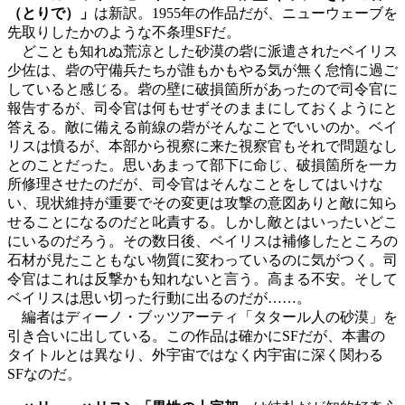
（とりで）」
は新訳。1955年の作品だが、ニューウェーブを
先取りしたかのような不条理SFだ。
どことも知れぬ荒涼とした砂漠の砦に派遣されたベイリス
少佐は、砦の守備兵たちが誰もかもやる気が無く怠惰に過ご
していると感じる。砦の壁に破損箇所があったので司令官に
報告するが、司令官は何もせずそのままにしておくようにと
答える。敵に備える前線の砦がそんなことでいいのか。ベイ
リスは憤るが、本部から視察に来た視察官もそれで問題なし
とのことだった。思いあまって部下に命じ、破損箇所を一カ
所修理させたのだが、司令官はそんなことをしてはいけな
い、現状維持が重要でその変更は攻撃の意図ありと敵に知ら
せることになるのだと叱責する。しかし敵とはいったいどこ
にいるのだろう。その数日後、ベイリスは補修したところの
石材が見たこともない物質に変わっているのに気がつく。司
令官はこれは反撃かも知れないと言う。高まる不安。そして
ベイリスは思い切った行動に出るのだが……。
編者はディーノ・ブッツアーティ「タタール人の砂漠」を
引き合いに出している。この作品は確かにSFだが、本書の
タイトルとは異なり、外宇宙ではなく内宇宙に深く関わる
SFなのだ。