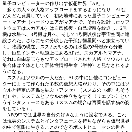
量子コンピューターの作り出す仮想世界「AP」。
多くの人々が人格アップロードをするようになり、APは
どんどん発展していく。初め地球にあった量子コンピュータ
ー・マアナ（ハードウェアがマアナで、それを設計したソフ
トウェアはスカアル）は自己修復・自己増殖を繰返し、2号
機は水星へ、3号機は月へ、そして4号機以後は宇宙空間に建
設された。さらにその分岐した子孫は恒星間へと旅立ってい
く。物語の現在、ススムがいるのは水星の2号機から分岐
し、恒星インティ軌道上にあるAPだ。スカアルとマアナ、
それに自由意志をもつアップロードされた人格〈ソウル〉の
集合体は全体として群体性情報生命〈半神〉と見なされるよ
うになる。
ススムはソウルの一人だが、APの中には他にコンピュー
ターによって作られた多数の仮想人格がおり、その中にはソ
ウルと特定の関係を結ぶ〈アクセ〉（ススムの〈姉〉もそう
だ）や、システムとソウルの仲立ちをする〈リエゾン〉とい
うインタフェースもある（ススムの場合は言葉を話す猫の姿
をしている）。
APの中では世界を自分の好きなように設定できる。これ
は現実のシステムとインタフェースを持ちながらも仮想世界
の中で無限に生きることのできるポストヒューマンの世界