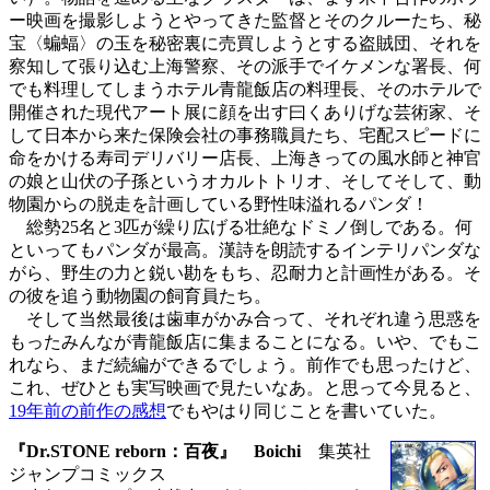
ー映画を撮影しようとやってきた監督とそのクルーたち、秘
宝〈蝙蝠〉の玉を秘密裏に売買しようとする盗賊団、それを
察知して張り込む上海警察、その派手でイケメンな署長、何
でも料理してしまうホテル青龍飯店の料理長、そのホテルで
開催された現代アート展に顔を出す曰くありげな芸術家、そ
して日本から来た保険会社の事務職員たち、宅配スピードに
命をかける寿司デリバリー店長、上海きっての風水師と神官
の娘と山伏の子孫というオカルトトリオ、そしてそして、動
物園からの脱走を計画している野性味溢れるパンダ！
総勢25名と3匹が繰り広げる壮絶なドミノ倒しである。何
といってもパンダが最高。漢詩を朗読するインテリパンダな
がら、野生の力と鋭い勘をもち、忍耐力と計画性がある。そ
の彼を追う動物園の飼育員たち。
そして当然最後は歯車がかみ合って、それぞれ違う思惑を
もったみんなが青龍飯店に集まることになる。いや、でもこ
れなら、まだ続編ができるでしょう。前作でも思ったけど、
これ、ぜひとも実写映画で見たいなあ。と思って今見ると、
19年前の前作の感想
でもやはり同じことを書いていた。
『Dr.STONE reborn：百夜』 Boichi
集英社
ジャンプコミックス