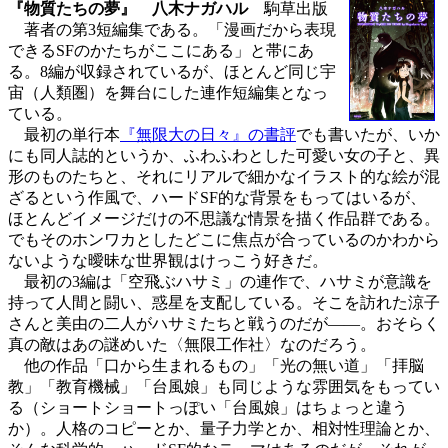
『物質たちの夢』 八木ナガハル
駒草出版
著者の第3短編集である。「漫画だから表現
できるSFのかたちがここにある」と帯にあ
る。8編が収録されているが、ほとんど同じ宇
宙（人類圏）を舞台にした連作短編集となっ
ている。
最初の単行本
『無限大の日々』の書評
でも書いたが、いか
にも同人誌的というか、ふわふわとした可愛い女の子と、異
形のものたちと、それにリアルで細かなイラスト的な絵が混
ざるという作風で、ハードSF的な背景をもってはいるが、
ほとんどイメージだけの不思議な情景を描く作品群である。
でもそのホンワカとしたどこに焦点が合っているのかわから
ないような曖昧な世界観はけっこう好きだ。
最初の3編は「空飛ぶハサミ」の連作で、ハサミが意識を
持って人間と闘い、惑星を支配している。そこを訪れた涼子
さんと美由の二人がハサミたちと戦うのだが――。おそらく
真の敵はあの謎めいた〈無限工作社〉なのだろう。
他の作品「口から生まれるもの」「光の無い道」「拝脳
教」「教育機械」「台風娘」も同じような雰囲気をもってい
る（ショートショートっぽい「台風娘」はちょっと違う
か）。人格のコピーとか、量子力学とか、相対性理論とか、