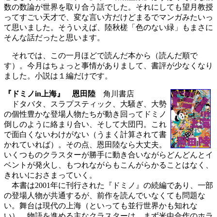
数の数論が世界を取り合う話でした。それにしても望月教授
ってすごい天才で、変な言い方だけどまるでマンガみたいっ
て思いました。そういえば、陸秋槎「色のない緑」もまさに
そんな話だったと思います。
それでは、この一月ほどで読んだ本から（読んだ順で
す）。今月はちょっと事情がありまして、書評が少なくなり
ました。小説は１編だけです。
『ドミノin上海』 恩田陸
角川書店
ドタバタ、スラプスティック、大騒ぎ、大勢
の個性豊かな登場人物たちが動き回ってドミノ
倒しのように絡まり合い、そして大団円。これ
で面白くないわけがない（うまく計算されて書
かれていれば）。その点、恩田陸なら大丈夫。
いくつものクラスターが勝手に動き合いながらどんどんとイ
ベントが発火し、もつれながらもこんがらかることはなく、
きれいにおさまっていく。
本書は2001年に刊行された『ドミノ』の続編であり、一部
の登場人物が共通するが、前作を読んでいなくても問題な
い。舞台は現代の上海（といっても並行世界かも知れな
い）。物語を進める主なクラスターは、まず米中合作のホラ