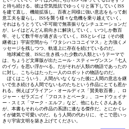
と待ち続ける。彼は空気抵抗でゆっくりと落下していくISS
を建て直し、機能拡張し、百夜と同様に強い意志をもって創
意工夫を凝らし、ISSを襲う様々な危機を乗り越えていく。
それはもうとうてい不可能で無茶振りなシチュエーションだ
が、レイはどんどん前向きに解決していく。いつしか数百
年、そして数千年が過ぎ去っていく。ISSとレイは（その後
継者は）宇宙空間から「ワタシハココニイマス」と力強くメ
ッセージを残しつつ、軌道上に存在を続けているのだ。
地球滅亡後、ISSに生き残った少数の人類というテーマで
は、ちょうど文庫版が出たニール・スティーヴンスン『七人
のイヴ』を思い浮かべる。だがそれが人類の物語であったの
に対し、こちらはたった一人のロボットの物語なのだ。
ぼくはこういう、人間がいなくなった後に人間の意志を継
いで生き続ける人間でないものたちという作品にとても惹か
れる。例えばブライアン・オールディス「賛美歌百番」、ロ
ジャー・ゼラズニイ「フロストとベータ」、コードウェイナ
ー・スミス「マーク・エルフ」など、他にもたくさんある
が、本書もそれらの作品の系譜に連なる傑作だ。とにかくレ
イが健気で可愛いのだ。もう人間の代わりに、そこで思いっ
きり宇宙文明を築き上げてください。