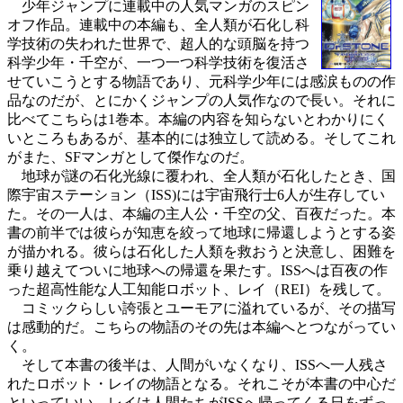
少年ジャンプに連載中の人気マンガのスピン
オフ作品。連載中の本編も、全人類が石化し科
学技術の失われた世界で、超人的な頭脳を持つ
科学少年・千空が、一つ一つ科学技術を復活さ
せていこうとする物語であり、元科学少年には感涙ものの作
品なのだが、とにかくジャンプの人気作なので長い。それに
比べてこちらは1巻本。本編の内容を知らないとわかりにく
いところもあるが、基本的には独立して読める。そしてこれ
がまた、SFマンガとして傑作なのだ。
地球が謎の石化光線に覆われ、全人類が石化したとき、国
際宇宙ステーション（ISS)には宇宙飛行士6人が生存してい
た。その一人は、本編の主人公・千空の父、百夜だった。本
書の前半では彼らが知恵を絞って地球に帰還しようとする姿
が描かれる。彼らは石化した人類を救おうと決意し、困難を
乗り越えてついに地球への帰還を果たす。ISSへは百夜の作
った超高性能な人工知能ロボット、レイ（REI）を残して。
コミックらしい誇張とユーモアに溢れているが、その描写
は感動的だ。こちらの物語のその先は本編へとつながってい
く。
そして本書の後半は、人間がいなくなり、ISSへ一人残さ
れたロボット・レイの物語となる。それこそが本書の中心だ
といっていい。レイは人間たちがISSへ帰ってくる日をずっ