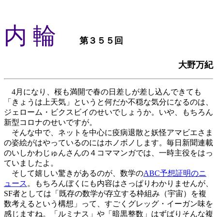
内 輪
第３５５回
大野万紀
4月になり、桜も満開で春の日差しが差し込んできても
「きょうは上天気」というと何だか不穏な気分になるのは、
ジェローム・ビクスビイのせいでしょうか。いや、もちろん
新型コロナのせいですが。
そんな中で、ネットを中心に疫病退散と妖怪アマビエさま
の姿絵がはやっているのにはホノボノします。毎日新聞連載
のいしかわじゅんさんの４コママンガでは、一時主役をはっ
ていましたよ。
そして嬉しい驚きがあるのが、数学の
ABC予想証明のニ
ュース
。もちろんぼくにも内容はさっぱりわかりませんが、
SF者としては「既存の数学が存立する枠組み（宇宙）を複
数考えるという構想」って、すごくグレッグ・イーガン味を
感じますね。「ルミナス」や「暗黒整数」はずばりそんな複