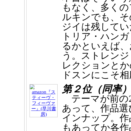
もなく、多くの
ルキンでも、そ
ジイは残してい
トリア・ハンガ
るかといえば、
う。ストレンジ
レクションとか
ドスンにこそ相
第２位（同率
テーマが前の2
あって、作品選
インナップ。作
もあってか各作