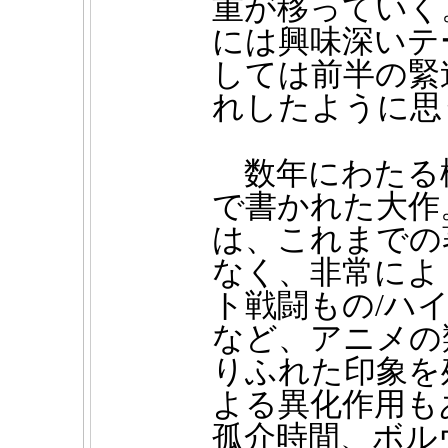
重が移っていく
には興味深いテ
しては前半の緊
れしたように思
数年にわたる
で書かれた大作
は、これまでの
なく、非常によ
ト戦闘もの/ハ
など、アニメの
りふれた印象を
よる異化作用も
孤介時間、ボル