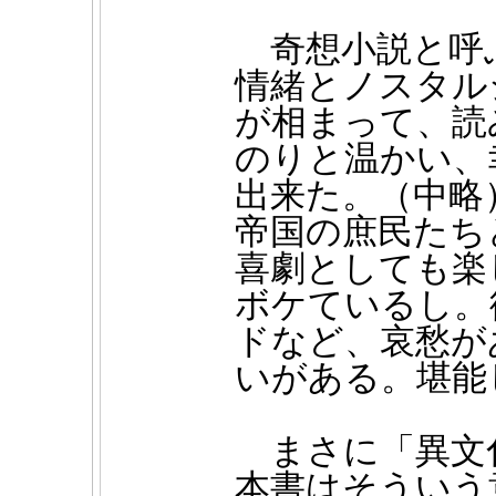
奇想小説と呼
情緒とノスタル
が相まって、読
のりと温かい、
出来た
。（中略
帝国の庶民たち
喜劇としても楽
ボケているし。
ドなど、哀愁が
いがある。堪能
まさに「異文
本書はそういう