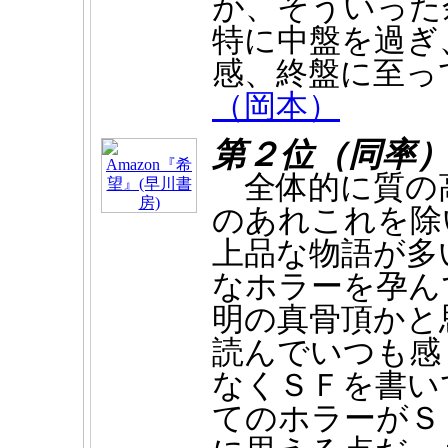
が、そういった
特に中盤を過ぎ
感、終盤に至っ
（岡本）
第２位（同率
全体的に質の
のあれこれを除
上品な物語が多
なホラーを孕ん
明の真骨頂かと
読んでいつも感
なくＳＦを書い
てのホラーがＳ