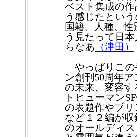
ベスト集成の作
う感じたという
国籍、人種、性
う見たって日本
らなあ
（津田）
やっぱりこの手
ン創刊50周年
の未来、変容す
トヒューマンS
の表題作やブリ
など１２編が収
のオールディス