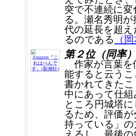
突で不連続に変
る。瀬名秀明が
代の延長を超え
るのである
（岡
第２位（同率
作家が言葉を
能すると云うこ
書かれてきたこ
中にあって仕組
ところ円城塔に
るため、評価が
持っている」の
えるし、最後の