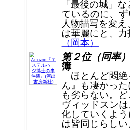
「最後の城」な
ているのに、ず
人物描写を変え
は華麗にと、力
（岡本）
第２位（同率
簿
ほとんど悶絶
ん』も凄かった
も劣らない。ど
ヴィッドスンは
化していくよう
は皆同じらしい