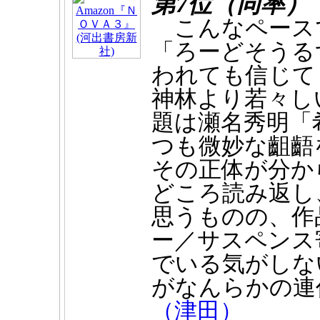
第7位（同率）
こんなペース
「ろーどそうる
われても信じて
神林より若々し
題は瀬名秀明「
つも微妙な齟齬
その正体が分か
どころ読み返し
思うものの、作
ー／サスペンス
でいる気がしな
がなんらかの連
（津田）