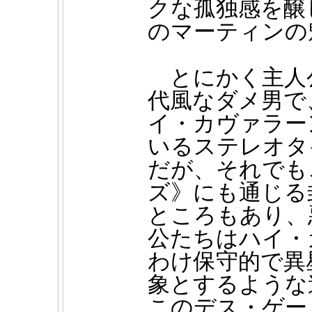
クな孤独感を醸
のマーティンの
とにかく主人
代風なダメ男で
イ・カヴァラー
いるステレオタ
だが、それでも
ズ》にも通じる
ところもあり、
公たちはハイ・
わけ保守的で異
象とするような
このデス・ゲー