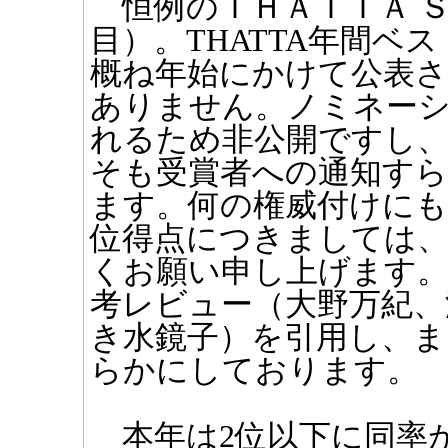
恒例のＴＨＡＴＴＡ Ｓ
目）。THATTA年間ベ
概ね年始にかけて公表
ありません。ノミネー
れるため非公開ですし、
そも受賞者への通知す
ます。何の権威付けにも
位得点につきましては
くお願い申し上げます。
考レビュー（大野万紀、
き水鏡子）を引用し、ま
らかにしております。
本年は2位以下に同率