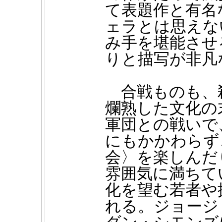
て表題作と有名
ェラとは思えな
み手を堪能させ
りと描写が非凡
合戦ものも、
爛熟した文化の
軍団との戦いで
にもかかわらず
会〉を楽しんだ
雰囲気に満ちて
化を望む若者や
れる。ジョージ