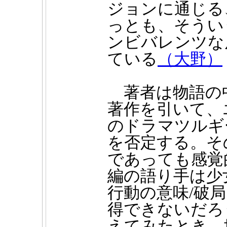
ジョンに通じる
っとも、そうい
ンビバレンツな
ている
（大野）
著者は物語の
著作を引いて、
のドラマツルギ
を否定する。そ
であっても感覚
編の語り手は少
行動の意味/破
得できないだろ
えてみたとき、