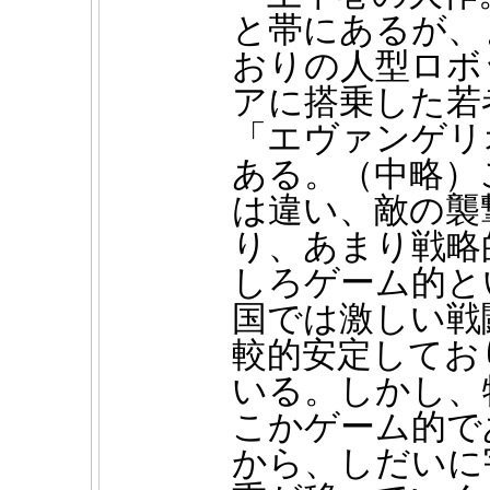
と帯にあるが、
おりの人型ロボ
アに搭乗した若
「エヴァンゲリ
ある。
（中略）
は違い、敵の襲
り、あまり戦略
しろゲーム的と
国では激しい戦
較的安定してお
いる。しかし、
こかゲーム的で
から、しだいに