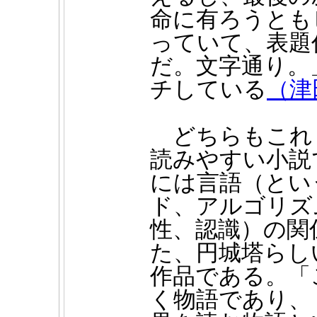
命に有ろうとも
っていて、表題
だ。文字通り。
チしている
（津
どちらもこれ
読みやすい小説
には言語（とい
ド、アルゴリズ
性、認識）の関
た、円城塔らし
作品である。「
く物語であり、