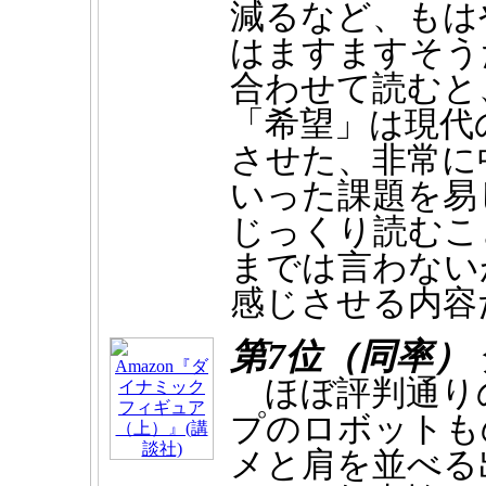
減るなど、もは
はますますそう
合わせて読むと
「希望」は現代
させた、非常に
いった課題を易
じっくり読むこ
までは言わない
感じさせる内容
第7位（同率）
ほぼ評判通り
プのロボットも
メと肩を並べる