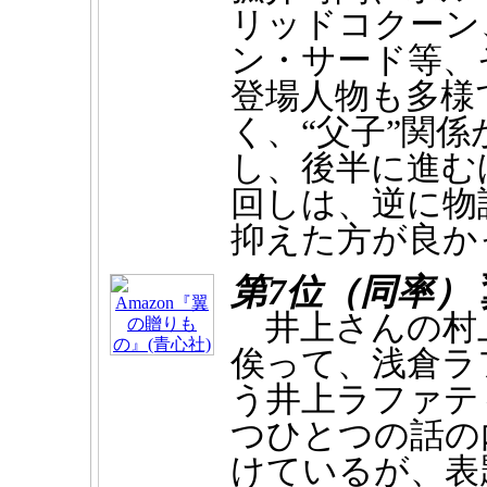
リッドコクーン
ン・サード等、
登場人物も多様
く、“父子”関
し、後半に進む
回しは、逆に物
抑えた方が良か
第7位（同率）
井上さんの村
俟って、浅倉ラ
う井上ラファテ
つひとつの話の
けているが、表