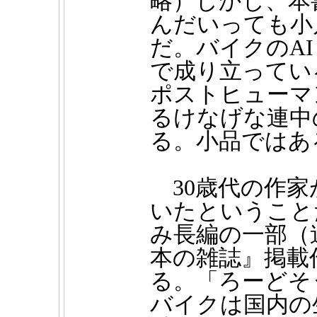
略）しかし、本
んだいっても小
だ。バイクのA
で成り立ってい
ポストヒューマ
るけなげな連中
る。小品ではあ
30歳代の作
いたということ
み長編の一部（
本の雑誌』掲載
る。「ろーどそ
バイクは国内の